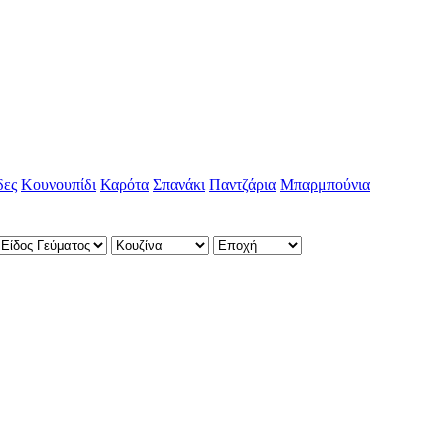
δες
Κουνουπίδι
Καρότα
Σπανάκι
Παντζάρια
Μπαρμπούνια