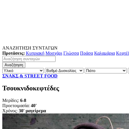
ΑΝΑΖΗΤΗΣΗ ΣΥΝΤΑΓΩΝ
Προτάσεις:
Κυπριακή
Μοσχάρι
Γλώσσα
Πράσα
Καλαμάρια
Κεφτέ
ΣΝΑΚΣ & STREET FOOD
Τσουκνιδοκεφτέδες
Μερίδες:
6-8
Προετοιμασία:
40'
Χρόνος:
30' μαγείρεμα