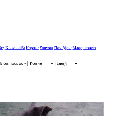
δες
Κουνουπίδι
Καρότα
Σπανάκι
Παντζάρια
Μπαρμπούνια