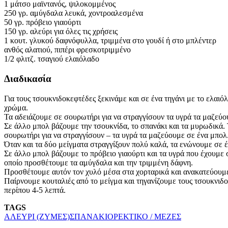
1 μάτσο μαϊντανός, ψιλοκομμένος
250 γρ. αμύγδαλα λευκά, χοντροαλεσμένα
50 γρ. πρόβειο γιαούρτι
150 γρ. αλεύρι για όλες τις χρήσεις
1 κουτ. γλυκού δαφνόφυλλα, τριμμένα στο γουδί ή στο μπλέντερ
ανθός αλατιού, πιπέρι φρεσκοτριμμένο
1/2 φλιτζ. τσαγιού ελαιόλαδο
Διαδικασία
Για τους τσουκνιδοκεφτέδες ξεκινάμε και σε ένα τηγάνι με το ελα
χρώμα.
Τα αδειάζουμε σε σουρωτήρι για να στραγγίσουν τα υγρά τα μαζεύο
Σε άλλο μπολ βάζουμε την τσουκνίδα, το σπανάκι και τα μυρωδικά. 
σουρωτήρι για να στραγγίσουν – τα υγρά τα μαζεύουμε σε ένα μπολ
Όταν και τα δύο μείγματα στραγγίξουν πολύ καλά, τα ενώνουμε σε 
Σε άλλο μπολ βάζουμε το πρόβειο γιαούρτι και τα υγρά που έχουμε 
οποίο προσθέτουμε τα αμύγδαλα και την τριμμένη δάφνη.
Προσθέτουμε αυτόν τον χυλό μέσα στα χορταρικά και ανακατεύουμ
Παίρνουμε κουταλιές από το μείγμα και τηγανίζουμε τους τσουκνιδο
περίπου 4-5 λεπτά.
TAGS
ΑΛΕΥΡΙ (ΖΥΜΕΣ)
ΣΠΑΝΑΚΙ
ΟΡΕΚΤΙΚΟ / ΜΕΖΕΣ