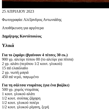
25 ΑΠΡΙΛΙΟΥ 2023
Φωτογραφία:
Αλέξανδρος Αντωνιάδης
Αποθήκευση για αργότερα
Δημήτρης Κοντόπουλος
Υλικά
Για το ζυμάρι (βγαίνουν 4 πίτσες 30 εκ.)
900 γρ. αλεύρι τύπου 00 (το αλεύρι για πίτσα)
2 γρ. αλάτι (περίπου 1/2 κουτ. γλυκού)
15 ml ελαιόλαδο
2 γρ. νωπή μαγιά
450 ml νερό, παγωμένο
Για τη σάλτσα ντομάτας (για ένα βαζάκι)
500 γρ. χυμός ντομάτας
1 κουτ. γλυκού αλάτι
1/2 κουτ. σούπας ζάχαρη
1/2 κουτ. γλυκού πιπέρι
1/2 κουτ. γλυκού ρίγανη, ξερή