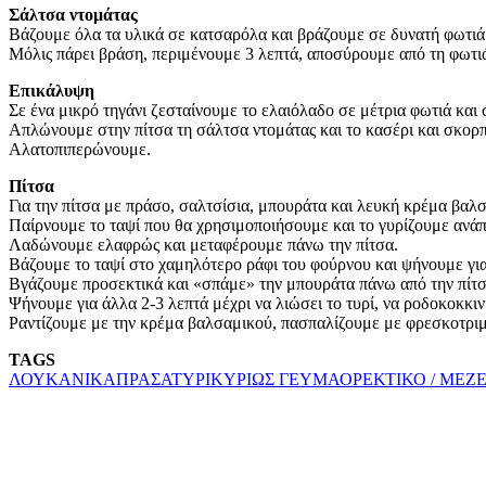
Σάλτσα ντομάτας
Βάζουμε όλα τα υλικά σε κατσαρόλα και βράζουμε σε δυνατή φωτιά
Μόλις πάρει βράση, περιμένουμε 3 λεπτά, αποσύρουμε από τη φωτιά
Επικάλυψη
Σε ένα μικρό τηγάνι ζεσταίνουμε το ελαιόλαδο σε μέτρια φωτιά και 
Απλώνουμε στην πίτσα τη σάλτσα ντομάτας και τo κασέρι και σκορπ
Αλατοπιπερώνουμε.
Πίτσα
Για την πίτσα με πράσο, σαλτσίσια, μπουράτα και λευκή κρέμα βαλ
Παίρνουμε το ταψί που θα χρησιμοποιήσουμε και το γυρίζουμε ανάπ
Λαδώνουμε ελαφρώς και μεταφέρουμε πάνω την πίτσα.
Βάζουμε το ταψί στο χαμηλότερο ράφι του φούρνου και ψήνουμε για
Βγάζουμε προσεκτικά και «σπάμε» την μπουράτα πάνω από την πίτσ
Ψήνουμε για άλλα 2-3 λεπτά μέχρι να λιώσει το τυρί, να ροδοκοκκιν
Ραντίζουμε με την κρέμα βαλσαμικού, πασπαλίζουμε με φρεσκοτριμ
TAGS
ΛΟΥΚΑΝΙΚΑ
ΠΡΑΣΑ
ΤΥΡΙ
ΚΥΡΙΩΣ ΓΕΥΜΑ
ΟΡΕΚΤΙΚΟ / ΜΕΖ