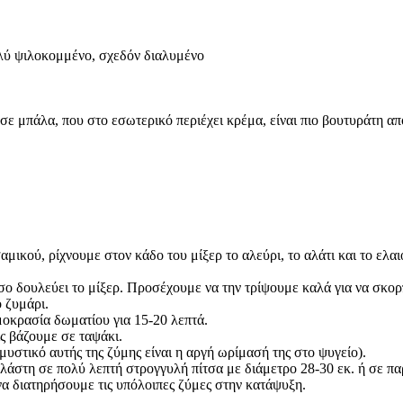
πολύ ψιλοκομμένο, σχεδόν διαλυμένο
ε μπάλα, που στο εσωτερικό περιέχει κρέμα, είναι πιο βουτυράτη από
μικού, ρίχνουμε στον κάδο του μίξερ το αλεύρι, το αλάτι και το ελα
ο δουλεύει το μίξερ. Προσέχουμε να την τρίψουμε καλά για να σκορ
 ζυμάρι.
μοκρασία δωματίου για 15-20 λεπτά.
ις βάζουμε σε ταψάκι.
υστικό αυτής της ζύμης είναι η αργή ωρίμασή της στο ψυγείο).
λάστη σε πολύ λεπτή στρογγυλή πίτσα με διάμετρο 28-30 εκ. ή σε π
να διατηρήσουμε τις υπόλοιπες ζύμες στην κατάψυξη.