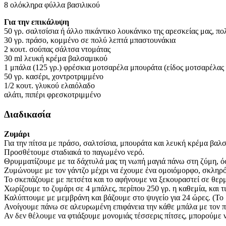
8 ολόκληρα φύλλα βασιλικού
Για την επικάλυψη
50 γρ. σαλτσίσια ή άλλο πικάντικο λουκάνικο της αρεσκείας μας, 
30 γρ. πράσο, κομμένο σε πολύ λεπτά μπαστουνάκια
2 κουτ. σούπας σάλτσα ντομάτας
30 ml λευκή κρέμα βαλσαμικού
1 μπάλα (125 γρ.) φρέσκια μοτσαρέλα μπουράτα (είδος μοτσαρέλας σ
50 γρ. κασέρι, χοντροτριμμένο
1/2 κουτ. γλυκού ελαιόλαδο
αλάτι, πιπέρι φρεσκοτριμμένο
Διαδικασία
Ζυμάρι
Για την πίτσα με πράσο, σαλτσίσια, μπουράτα και λευκή κρέμα βαλσα
Προσθέτουμε σταδιακά το παγωμένο νερό.
Θρυμματίζουμε με τα δάχτυλά μας τη νωπή μαγιά πάνω στη ζύμη, όσ
Ζυμώνουμε με τον γάντζο μέχρι να έχουμε ένα ομοιόμορφο, σκληρό
Το σκεπάζουμε με πετσέτα και το αφήνουμε να ξεκουραστεί σε θερ
Χωρίζουμε το ζυμάρι σε 4 μπάλες, περίπου 250 γρ. η καθεμία, και τ
Καλύπτουμε με μεμβράνη και βάζουμε στο ψυγείο για 24 ώρες. (Το μ
Ανοίγουμε πάνω σε αλευρωμένη επιφάνεια την κάθε μπάλα με τον π
Αν δεν θέλουμε να φτιάξουμε μονομιάς τέσσερις πίτσες, μπορούμε 