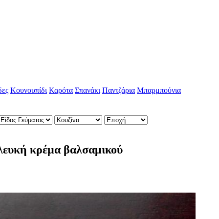
δες
Κουνουπίδι
Καρότα
Σπανάκι
Παντζάρια
Μπαρμπούνια
 λευκή κρέμα βαλσαμικού