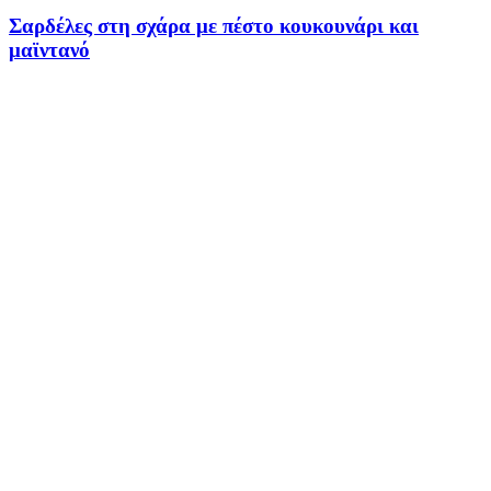
Σαρδέλες στη σχάρα με πέστο κουκουνάρι και
μαϊντανό