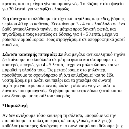
κρέατος και το μείγμα γίνεται ομοιογενές. Το βάζουμε στο ψυγείο
για 30 λεπτά, για να σφίξει ελαφρώς.
Στη συνέχεια το πλάθουμε σε σχετικά μεγάλους κεφτέδες, βάρους
περίπου 40 γρ. ο καθένας. Ζεσταίνουμε 3 - 4 εκ. ελαιόλαδο σε ένα
βαθύ αντικολλητικό τηγάνι, σε μέτρια προς δυνατή φωτιά, και
τηγανίζουμε τους κεφτέδες σε δόσεις, για 4 - 5 λεπτά, μέχρι να
ροδίσουν ομοιόμορφα. Τους στραγγίζουμε σε απορροφητικό χαρτί
κουζίνας.
Σάλτσα καυτερής πιπεριάς: Σ
ε ένα μεγάλο αντικολλητικό τηγάνι
ζεσταίνουμε το ελαιόλαδο σε μέτρια φωτιά και σοτάρουμε τις
καυτερές πιπεριές για 4 - 5 λεπτά, μέχρι να μαλακώσουν και να
μαραθεί η φλούδα τους. Τις μεταφέρουμε στο μπλέντερ,
προσθέτουμε το σχοινόπρασο (ή ό,τι επιλέξουμε) και το ξίδι,
νοστιμίζουμε με αλάτι και πιπέρι και τα χτυπάμε σε δυνατή
ταχύτητα για περίπου 2 λεπτά, ώστε η σάλτσα να γίνει όσο το
δυνατόν πιο ομοιογενής. Σερβίρουμε τα κεφτεδάκια ζεστά και τα
συνοδεύουμε με τη σάλτσα πιπεριάς.
*Παραλλαγή
Αν δεν αντέχουμε τόσο καυτερή τη σάλτσα, μπορούμε να την
ετοιμάσουμε με απλές πιπεριές κέρατο, γλυκές, και λίγες (ή
καθόλου) καυτερές. Φτιάχνουμε το συνδυασμό που θέλουμε (π.χ.