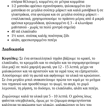
σπόρια θέλουμε), κομμένες σε μέτρια κομμάτια
1/2 ματσάκι φρέσκο σχοινόπρασο, ψιλοκομμένο (σε
ματσάκια σε μεγάλα σούπερ μάρκετ και καλά μανάβικα ή σε
γλαστράκια, στα φυτώρια και σε μεγάλα σούπερ μάρκετ -
εναλλακτικά, χρησιμοποιούμε το πράσινο μέρος από 4 μικρά
φρέσκα κρεμμυδάκια, ψιλοκομμένο ή 3 - 4 κλωνάρια
μαϊντανού - χωρίς τα πολύ χοντρά σημεία)
40 ml ελαιόλαδο
1½ κουτ. σούπας καλής ποιότητας ξίδι
αλάτι, φρεσκοτριμμένο πιπέρι
Διαδικασία
Κεφτέδες:
Σε ένα αντικολλητικό τηγάνι βάζουμε το κρασί, το
ελαιόλαδο, το κρεμμύδι και το σκόρδο και τα σιγομαγειρεύουμε
όλα μαζί σε πολύ χαμηλή φωτιά, για 12 - 15 λεπτά, μέχρι να
μαλακώσουν και να αχνιστούν και τα υγρά τους να εξατμιστούν.
Αποσύρουμε από τη φωτιά και αφήνουμε τα υλικά να κρυώσουν.
Σε ένα μεγάλο μπολ ανακατεύουμε πρώτα τον κιμά με το μείγμα
του τηγανιού και προσθέτουμε το ψωμί, τα αυγά, το χυμό
λεμονιού, τη ρίγανη, το δυόσμο, το ελαιόλαδο, αλάτι και πιπέρι.
Ζυμώνουμε καλά τα υλικά για 5 - 10 λεπτά. Ο χρόνος ίσως
φαίνεται υπερβολικός, όμως με το ζύμωμα αναμειγνύονται
καλύτερα τα αρώματα των υλικών, μαλακώνουν οι ίνες του