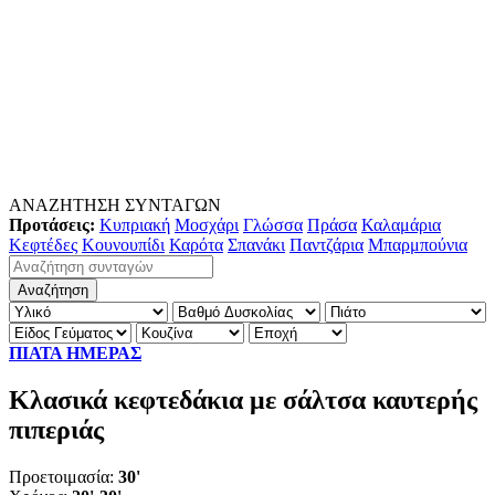
ΑΝΑΖΗΤΗΣΗ ΣΥΝΤΑΓΩΝ
Προτάσεις:
Κυπριακή
Μοσχάρι
Γλώσσα
Πράσα
Καλαμάρια
Κεφτέδες
Κουνουπίδι
Καρότα
Σπανάκι
Παντζάρια
Μπαρμπούνια
ΠΙΑΤΑ ΗΜΕΡΑΣ
Κλασικά κεφτεδάκια με σάλτσα καυτερής
πιπεριάς
Προετοιμασία:
30'