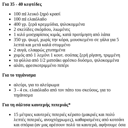
Για 35 - 40 κεφτέδες
100 ml λευκό ξηρό κρασί
100 ml ελαιόλαδο
400 γρ. ξερά κρεμμύδια, ψιλοκομμένα
2 σκελίδες σκόρδου, λιωμένες
1 κιλό μοσχαρίσιος κιμάς, κατά προτίμηση από λάπα
350 γρ. ψωμί, χωρίς την κόρα, μουσκεμένο σε γάλα για 5
λεπτά και μετά καλά στυμμένο
2 αυγά, ελαφρώς χτυπημένα
χυμός από 1 λεμόνι 1 κουτ. σούπας ξερή ρίγανη, τριμμένη
τα φύλλα από 1/2 ματσάκι φρέσκο δυόσμο, ψιλοκομμένα
αλάτι, φρεσκοτριμμένο πιπέρι
Για το τηγάνισμα
αλεύρι, για το αλεύρωμα
3 - 4 εκ. ελαιόλαδο από τον πάτο του σκεύους, για το
τηγάνισμα
Για τη σάλτσα καυτερής πιπεριάς*
15 μέτριες καυτερές πιπεριές κέρατο (μακριές και πολύ
λεπτές πιπεριές, ανοιχτόχρωμες), καθαρισμένες από κοτσάνι
και σπόρια (αν μας αρέσουν πολύ τα καυτερά, αφήνουμε όσα