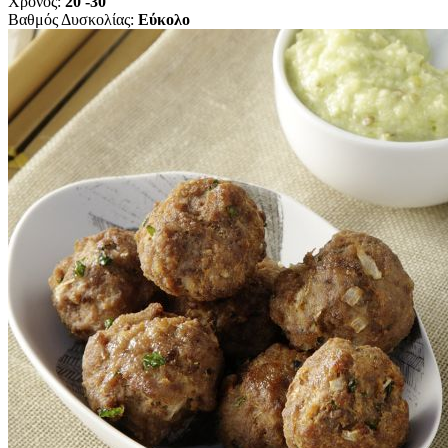
Χρόνος:
20'-30'
Βαθμός Δυσκολίας:
Εύκολο