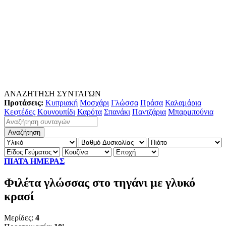
ΑΝΑΖΗΤΗΣΗ ΣΥΝΤΑΓΩΝ
Προτάσεις:
Κυπριακή
Μοσχάρι
Γλώσσα
Πράσα
Καλαμάρια
Κεφτέδες
Κουνουπίδι
Καρότα
Σπανάκι
Παντζάρια
Μπαρμπούνια
ΠΙΑΤΑ ΗΜΕΡΑΣ
Φιλέτα γλώσσας στο τηγάνι με γλυκό
κρασί
Μερίδες:
4