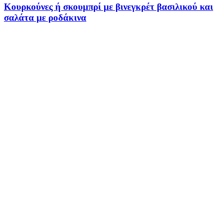
Κουρκούνες ή σκουμπρί με βινεγκρέτ βασιλικού και
σαλάτα με ροδάκινα