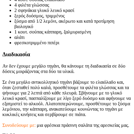
4 φιλέτα γλώσσας
2 σφηνάκια γλυκό λευκό κρασί
ξερός δυόσμος, τριμμένος
ξύσμα από 1/2 λεμόνι, ακέρωτο και κατά προτίμηση
βιολογικό
1 κουτ. σούπας κάππαρη, ξαλμυρισμένη
αλάτι
φρεσκοτριμμένο πιπέρι
Διαδικασία
Αν δεν έχουμε μεγάλο τηγάνι, θα κάνουμε τη διαδικασία σε δύο
δόσεις μοιράζοντας στα δύο τα υλικά.
Σε ένα μεγάλο αντικολλητικό τηγάνι βάζουμε το ελαιόλαδο και,
όταν ζεσταθεί πολύ καλά, προσθέτουμε τα φιλέτα γλώσσας και τα
ψήνουμε για 2 λεπτά από κάθε πλευρά. Σβήνουμε με το γλυκό
λευκό κρασί, πασπαλίζουμε με λίγο ξερό δυόσμο και αφήνουμε να
εξατμιστεί το αλκοόλ. Αλατοπιπερώνουμε, προσθέτουμε το ξύσμα
λεμόνιου, την κάππαρη, ανακατεύουμε κουνώντας το τηγάνι με
κυκλικές κινήσεις και σερβίρουμε σε πιάτα.
Συνοδεύουμε με:
μια φρέσκια πράσινη σαλάτα της αρεσκείας μας.