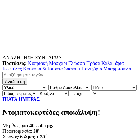
ΑΝΑΖΗΤΗΣΗ ΣΥΝΤΑΓΩΝ
Προτάσεις:
Κυπριακή
Μοσχάρι
Γλώσσα
Πράσα
Καλαμάρια
Κεφτέδες
Κουνουπίδι
Καρότα
Σπανάκι
Παντζάρια
Μπαρμπούνια
ΠΙΑΤΑ ΗΜΕΡΑΣ
Ντοματοκεφτέδες-αποκάλυψη!
Μερίδες:
για 40 - 50 τμχ.
Προετοιμασία:
30'
Χρόνος:
6 ώρες + 30΄