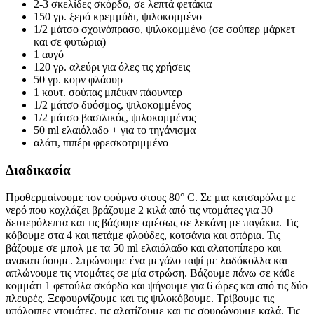
2-3 σκελίδες σκόρδο, σε λεπτά φετάκια
150 γρ. ξερό κρεμμύδι, ψιλοκομμένο
1/2 μάτσο σχοινόπρασο, ψιλοκομμένο (σε σούπερ μάρκετ
και σε φυτώρια)
1 αυγό
120 γρ. αλεύρι για όλες τις χρήσεις
50 γρ. κορν φλάουρ
1 κουτ. σούπας μπέικιν πάουντερ
1/2 μάτσο δυόσμος, ψιλοκομμένος
1/2 μάτσο βασιλικός, ψιλοκομμένος
50 ml ελαιόλαδο + για το τηγάνισμα
αλάτι, πιπέρι φρεσκοτριμμένο
Διαδικασία
Προθερμαίνουμε τον φούρνο στους 80° C. Σε μια κατσαρόλα με
νερό που κοχλάζει βράζουμε 2 κιλά από τις ντομάτες για 30
δευτερόλεπτα και τις βάζουμε αμέσως σε λεκάνη με παγάκια. Τις
κόβουμε στα 4 και πετάμε φλούδες, κοτσάνια και σπόρια. Τις
βάζουμε σε μπολ με τα 50 ml ελαιόλαδο και αλατοπίπερο και
ανακατεύουμε. Στρώνουμε ένα μεγάλο ταψί με λαδόκολλα και
απλώνουμε τις ντομάτες σε μία στρώση. Βάζουμε πάνω σε κάθε
κομμάτι 1 φετούλα σκόρδο και ψήνουμε για 6 ώρες και από τις δύο
πλευρές. Ξεφουρνίζουμε και τις ψιλοκόβουμε. Τρίβουμε τις
υπόλοιπες ντομάτες, τις αλατίζουμε και τις σουρώνουμε καλά. Τις