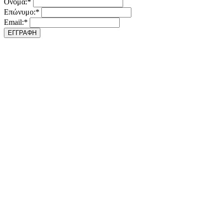
Ονομα:*
Επώνυμο:*
Email:*
ΕΓΓΡΑΦΗ