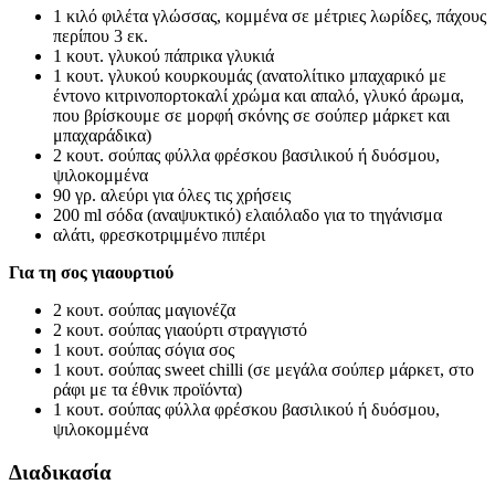
1 κιλό φιλέτα γλώσσας, κομμένα σε μέτριες λωρίδες, πάχους
περίπου 3 εκ.
1 κουτ. γλυκού πάπρικα γλυκιά
1 κουτ. γλυκού κουρκουμάς (ανατολίτικο μπαχαρικό με
έντονο κιτρινοπορτοκαλί χρώμα και απαλό, γλυκό άρωμα,
που βρίσκουμε σε μορφή σκόνης σε σούπερ μάρκετ και
μπαχαράδικα)
2 κουτ. σούπας φύλλα φρέσκου βασιλικού ή δυόσμου,
ψιλοκομμένα
90 γρ. αλεύρι για όλες τις χρήσεις
200 ml σόδα (αναψυκτικό) ελαιόλαδο για το τηγάνισμα
αλάτι, φρεσκοτριμμένο πιπέρι
Για τη σος γιαουρτιού
2 κουτ. σούπας μαγιονέζα
2 κουτ. σούπας γιαούρτι στραγγιστό
1 κουτ. σούπας σόγια σος
1 κουτ. σούπας sweet chilli (σε μεγάλα σούπερ μάρκετ, στο
ράφι με τα έθνικ προϊόντα)
1 κουτ. σούπας φύλλα φρέσκου βασιλικού ή δυόσμου,
ψιλοκομμένα
Διαδικασία