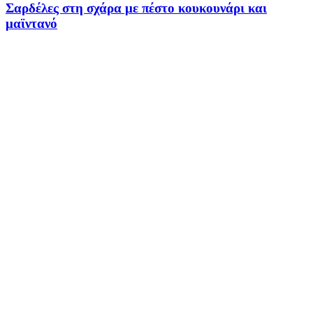
Σαρδέλες στη σχάρα με πέστο κουκουνάρι και
μαϊντανό