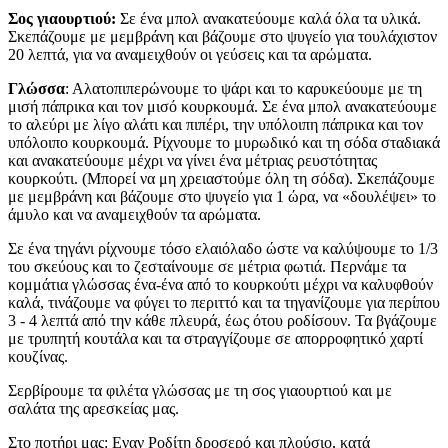
Σος γιαουρτιού:
Σε ένα μπολ ανακατεύουμε καλά όλα τα υλικά.
Σκεπάζουμε με μεμβράνη και βάζουμε στο ψυγείο για τουλάχιστον
20 λεπτά, για να αναμειχθούν οι γεύσεις και τα αρώματα.
Γλώσσα
: Αλατοπιπερώνουμε το ψάρι και το καρυκεύουμε με τη
μισή πάπρικα και τον μισό κουρκουμά. Σε ένα μπολ ανακατεύουμε
το αλεύρι με λίγο αλάτι και πιπέρι, την υπόλοιπη πάπρικα και τον
υπόλοιπο κουρκουμά. Ρίχνουμε το μυρωδικό και τη σόδα σταδιακά
και ανακατεύουμε μέχρι να γίνει ένα μέτριας ρευστότητας
κουρκούτι. (Μπορεί να μη χρειαστούμε όλη τη σόδα). Σκεπάζουμε
με μεμβράνη και βάζουμε στο ψυγείο για 1 ώρα, να «δουλέψει» το
άμυλο και να αναμειχθούν τα αρώματα.
Σε ένα τηγάνι ρίχνουμε τόσο ελαιόλαδο ώστε να καλύψουμε το 1/3
του σκεύους και το ζεσταίνουμε σε μέτρια φωτιά. Περνάμε τα
κομμάτια γλώσσας ένα-ένα από το κουρκούτι μέχρι να καλυφθούν
καλά, τινάζουμε να φύγει το περιττό και τα τηγανίζουμε για περίπου
3 - 4 λεπτά από την κάθε πλευρά, έως ότου ροδίσουν. Τα βγάζουμε
με τρυπητή κουτάλα και τα στραγγίζουμε σε απορροφητικό χαρτί
κουζίνας.
Σερβίρουμε τα φιλέτα γλώσσας με τη σος γιαουρτιού και με
σαλάτα της αρεσκείας μας.
Στο ποτήρι μας: Εναν Ροδίτη δροσερό και πλούσιο, κατά