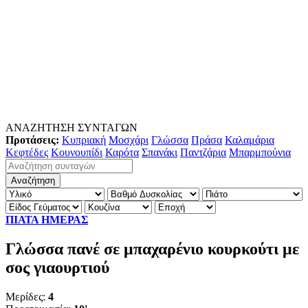
ΑΝΑΖΗΤΗΣΗ ΣΥΝΤΑΓΩΝ
Προτάσεις:
Κυπριακή
Μοσχάρι
Γλώσσα
Πράσα
Καλαμάρια
Κεφτέδες
Κουνουπίδι
Καρότα
Σπανάκι
Παντζάρια
Μπαρμπούνια
ΠΙΑΤΑ ΗΜΕΡΑΣ
Γλώσσα πανέ σε μπαχαρένιο κουρκούτι με
σος γιαουρτιού
Μερίδες:
4