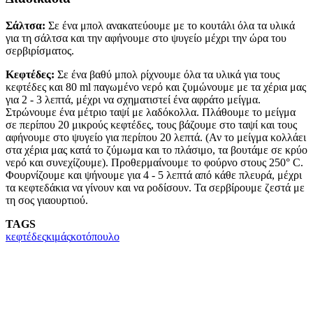
Σάλτσα:
Σε ένα μπολ ανακατεύουμε με το κουτάλι όλα τα υλικά
για τη σάλτσα και την αφήνουμε στο ψυγείο μέχρι την ώρα του
σερβιρίσματος.
Κεφτέδες:
Σε ένα βαθύ μπολ ρίχνουμε όλα τα υλικά για τους
κεφτέδες και 80 ml παγωμένο νερό και ζυμώνουμε με τα χέρια μας
για 2 - 3 λεπτά, μέχρι να σχηματιστεί ένα αφράτο μείγμα.
Στρώνουμε ένα μέτριο ταψί με λαδόκολλα. Πλάθουμε το μείγμα
σε περίπου 20 μικρούς κεφτέδες, τους βάζουμε στο ταψί και τους
αφήνουμε στο ψυγείο για περίπου 20 λεπτά. (Αν το μείγμα κολλάει
στα χέρια μας κατά το ζύμωμα και το πλάσιμο, τα βουτάμε σε κρύο
νερό και συνεχίζουμε). Προθερμαίνουμε το φούρνο στους 250° C.
Φουρνίζουμε και ψήνουμε για 4 - 5 λεπτά από κάθε πλευρά, μέχρι
τα κεφτεδάκια να γίνουν και να ροδίσουν. Τα σερβίρουμε ζεστά με
τη σος γιαουρτιού.
TAGS
κεφτέδες
κιμάς
κοτόπουλο