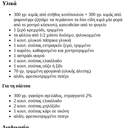
Υλικά
300 γρ. κιμάς από στήθος κοτόπουλου + 300 γρ. κιμάς από
ψαρονέφρι (ζητάμε να περάσουν τα δύο είδη κιμά μία φορά
από το χοντρό κόσκινο), κατευθείαν από το ψυγείο
1 ξερό κρεμμύδι, τριμμένο
τα φύλλα από 1/2 μάτσο δυόσμο, ψιλοκομμένα
1 κουτ. γλυκού πάπρικα γλυκιά
1 κουτ. σούπας εστραγκόν ξερό, τριμμένο
1 καρότο, καθαρισμένο και χοντροτριμμένο
1 ασπράδι αυγού
1 κουτ. σούπας ελαιόλαδο
1 κουτ. σούπας ούζο ή ξίδι
70 γρ. τριμμένη φρυγανιά (ολικής άλεσης)
αλάτι, φρεσκοτριμμένο πιπέρι
Για τη σάλτσα
300 γρ. γιαούρτι αγελάδος, στραγγιστό 2%
2 κουτ. σούπας ελαιόλαδο
2 κουτ. σούπας μηλόξιδο
1 κουτ. σούπας κάρι σε σκόνη
αλάτι, φρεσκοτριμμένο πιπερι
Διαδικασία