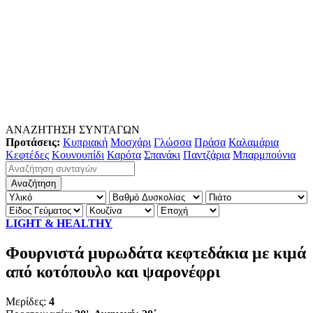
ΑΝΑΖΗΤΗΣΗ ΣΥΝΤΑΓΩΝ
Προτάσεις:
Κυπριακή
Μοσχάρι
Γλώσσα
Πράσα
Καλαμάρια
Κεφτέδες
Κουνουπίδι
Καρότα
Σπανάκι
Παντζάρια
Μπαρμπούνια
LIGHT & HEALTHY
Φουρνιστά μυρωδάτα κεφτεδάκια με κιμά
από κοτόπουλο και ψαρονέφρι
Μερίδες:
4