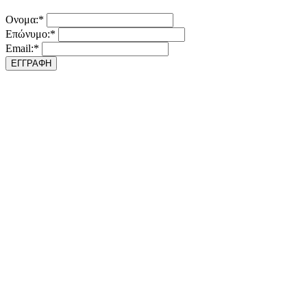
Ονομα:*
Επώνυμο:*
Email:*
ΕΓΓΡΑΦΗ