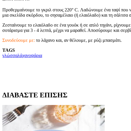
Προθερμαίνουμε το γκριλ στους 220° C. Λαδώνουμε ένα ταψί που να
μια σκελίδα σκόρδου, το σησαμέλαιο (ή ελαιόλαδο) και τη σάλτσα σό
Ζεσταίνουμε το ελαιόλαδο σε ένα γουόκ ή σε απλό τηγάνι, ρίχνουμε
σοτάρισμα για 3 - 4 λεπτά, μέχρι να μαραθεί. Αποσύρουμε και σερβ
Συνοδεύουμε με:
το λάχανο και, αν θέλουμε, με ρύζι μπασμάτι.
TAGS
γλώσσα
λάχανο
ψάρια
ΔΙΑΒΑΣΤΕ ΕΠΙΣΗΣ