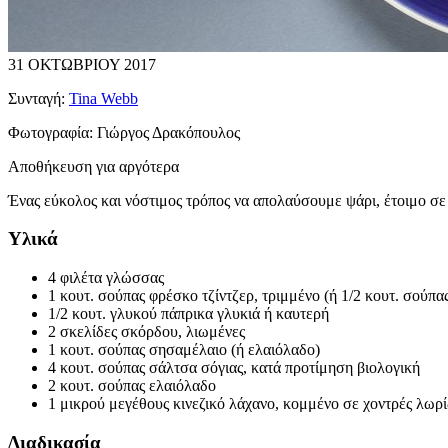
31 ΟΚΤΩΒΡΙΟΥ 2017
Συνταγή:
Tina Webb
Φωτογραφία:
Γιώργος Δρακόπουλος
Αποθήκευση για αργότερα
Ένας εύκολος και νόστιμος τρόπος να απολαύσουμε ψάρι, έτοιμο σε 
Υλικά
4 φιλέτα γλώσσας
1 κουτ. σούπας φρέσκο τζίντζερ, τριμμένο (ή 1/2 κουτ. σούπα
1/2 κουτ. γλυκού πάπρικα γλυκιά ή καυτερή
2 σκελίδες σκόρδου, λιωμένες
1 κουτ. σούπας σησαμέλαιο (ή ελαιόλαδο)
4 κουτ. σούπας σάλτσα σόγιας, κατά προτίμηση βιολογική
2 κουτ. σούπας ελαιόλαδο
1 μικρού μεγέθους κινεζικό λάχανο, κομμένο σε χοντρές λωρί
Διαδικασία