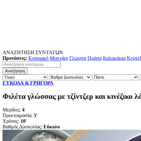
ΑΝΑΖΗΤΗΣΗ ΣΥΝΤΑΓΩΝ
Προτάσεις:
Κυπριακή
Μοσχάρι
Γλώσσα
Πράσα
Καλαμάρια
Κεφτέ
ΕΥΚΟΛΑ & ΓΡΗΓΟΡΑ
Φιλέτα γλώσσας με τζίντζερ και κινέζικο λ
Μερίδες:
4
Προετοιμασία:
5'
Χρόνος:
10'
Βαθμός Δυσκολίας:
Εύκολο