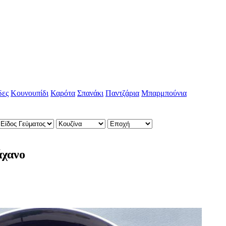
δες
Κουνουπίδι
Καρότα
Σπανάκι
Παντζάρια
Μπαρμπούνια
άχανο