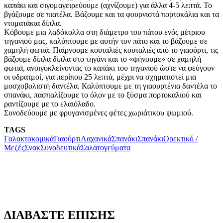
καπάκι και σιγομαγειρεύουμε (αχνίζουμε) για άλλα 4-5 λεπτά. Το
βγάζουμε σε πιατέλα. Βάζουμε και τα φουρνιστά πορτοκάλια και τα
ντοματάκια δίπλα.
Κόβουμε μια λαδόκολλα στη διάμετρο του πάτου ενός μέτριου
τηγανιού μας, καλύπτουμε με αυτήν τον πάτο και το βάζουμε σε
χαμηλή φωτιά. Παίρνουμε κουταλιές κουταλιές από το γιαούρτι, τις
βάζουμε δίπλα δίπλα στο τηγάνι και το «ψήνουμε» σε χαμηλή
φωτιά, ανοιγοκλείνοντας το καπάκι του τηγανιού ώστε να φεύγουν
οι υδρατμοί, για περίπου 25 λεπτά, μέχρι να σχηματιστεί μια
μοσχοβολιστή δαντέλα. Καλύπτουμε με τη γιαουρτένια δαντέλα το
σπανάκι, πασπαλίζουμε το όλον με το ξύσμα πορτοκαλιού και
ραντίζουμε με το ελαιόλαδο.
Συνοδεύουμε με φρυγανισμένες φέτες χωριάτικου ψωμιού.
TAGS
Γαλακτοκομικά
ΓιαούρτιΛαχανικά
Σπανάκι
Σπανάκι
Ορεκτικό /
Μεζές
Σνακ
Συνοδευτικά
Σαλατογεύματα
ΔΙΑΒΑΣΤΕ ΕΠΙΣΗΣ