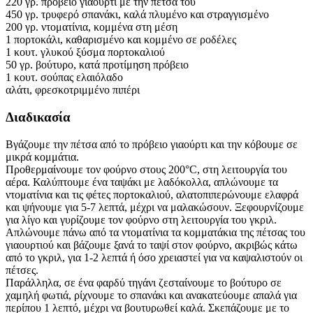
220 γρ. πρόβειο γιαούρτι με την πέτσα του
450 γρ. τρυφερό σπανάκι, καλά πλυμένο και στραγγισμένο
200 γρ. ντοματίνια, κομμένα στη μέση
1 πορτοκάλι, καθαρισμένο και κομμένο σε ροδέλες
1 κουτ. γλυκού ξύσμα πορτοκαλιού
50 γρ. βούτυρο, κατά προτίμηση πρόβειο
1 κουτ. σούπας ελαιόλαδο
αλάτι, φρεσκοτριμμένο πιπέρι
Διαδικασία
Βγάζουμε την πέτσα από το πρόβειο γιαούρτι και την κόβουμε σε
μικρά κομμάτια.
Προθερμαίνουμε τον φούρνο στους 200°C, στη λειτουργία του
αέρα. Καλύπτουμε ένα ταψάκι με λαδόκολλα, απλώνουμε τα
ντοματίνια και τις φέτες πορτοκαλιού, αλατοπιπερώνουμε ελαφρά
και ψήνουμε για 5-7 λεπτά, μέχρι να μαλακώσουν. Ξεφουρνίζουμε
για λίγο και γυρίζουμε τον φούρνο στη λειτουργία του γκριλ.
Απλώνουμε πάνω από τα ντοματίνια τα κομματάκια της πέτσας του
γιαουρτιού και βάζουμε ξανά το ταψί στον φούρνο, ακριβώς κάτω
από το γκριλ, για 1-2 λεπτά ή όσο χρειαστεί για να καψαλιστούν οι
πέτσες.
Παράλληλα, σε ένα φαρδύ τηγάνι ζεσταίνουμε το βούτυρο σε
χαμηλή φωτιά, ρίχνουμε το σπανάκι και ανακατεύουμε απαλά για
περίπου 1 λεπτό, μέχρι να βουτυρωθεί καλά. Σκεπάζουμε με το