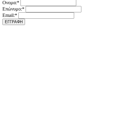
Ονομα:*
Επώνυμο:*
Email:*
ΕΓΓΡΑΦΗ