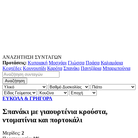
ΑΝΑΖΗΤΗΣΗ ΣΥΝΤΑΓΩΝ
Προτάσεις:
Κυπριακή
Μοσχάρι
Γλώσσα
Πράσα
Καλαμάρια
Κεφτέδες
Κουνουπίδι
Καρότα
Σπανάκι
Παντζάρια
Μπαρμπούνια
ΕΥΚΟΛΑ & ΓΡΗΓΟΡΑ
Σπανάκι με γιαουρτένια κρούστα,
ντοματίνια και πορτοκάλι
Μερίδες:
2