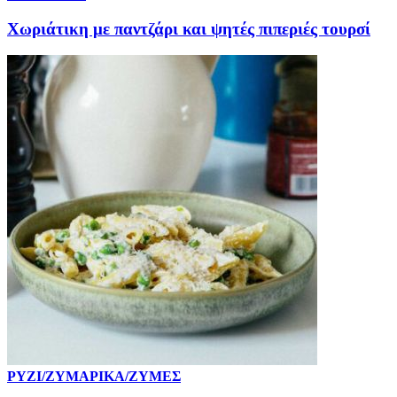
Χωριάτικη με παντζάρι και ψητές πιπεριές τουρσί
ΡΥΖΙ/ΖΥΜΑΡΙΚΑ/ΖΥΜΕΣ