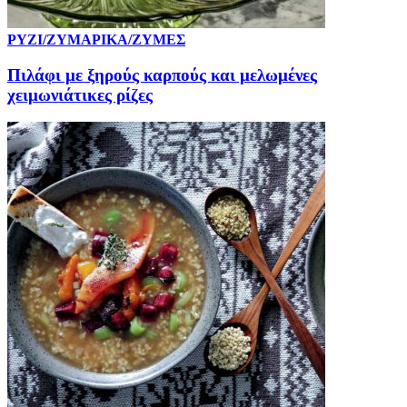
ΡΥΖΙ/ΖΥΜΑΡΙΚΑ/ΖΥΜΕΣ
Πιλάφι με ξηρούς καρπούς και μελωμένες
χειμωνιάτικες ρίζες