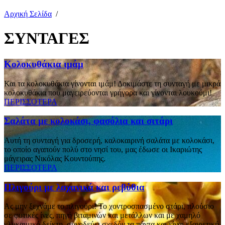
Αρχική Σελίδα
/
ΣΥΝΤΑΓΕΣ
Κολοκυθάκια ιμάμ
Και τα κολοκυθάκια γίνονται ιμάμ! Δοκιμάστε τη συνταγή με μικρά
κολοκυθάκια που μαγειρεύονται γρήγορα και γίνονται λουκούμι!
ΠΕΡΙΣΣΟΤΕΡΑ
Σαλάτα με κολοκάσι, φασόλια και σιτάρι
Αυτή τη συνταγή για δροσερή, καλοκαιρινή σαλάτα με κολοκάσι,
το οποίο αγαπούν πολύ στο νησί του, μας έδωσε οι Ικαριώτης
μάγειρας Νικόλας Κουντούπης.
ΠΕΡΙΣΣΟΤΕΡΑ
Πλιγούρι με λαχανικά και ρεβύθια
Ας μην ξεχνάμε το πλιγούρι! To χοντροσπασμένο στάρι, πλούσιο
σε φυτικές ίνες, πηγή βιταμινών και μετάλλων και με χαμηλό
γλυκαιμικό δείκτη, συνοδεύει σχεδόν τα πάντα και είναι εξαιρετική