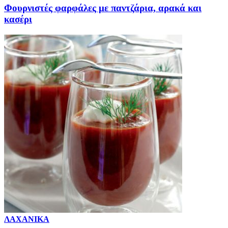
Φουρνιστές φαρφάλες με παντζάρια, αρακά και
κασέρι
ΛΑΧΑΝΙΚΑ