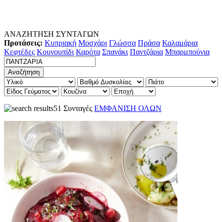
ΑΝΑΖΗΤΗΣΗ ΣΥΝΤΑΓΩΝ
Προτάσεις:
Κυπριακή
Μοσχάρι
Γλώσσα
Πράσα
Καλαμάρια
Κεφτέδες
Κουνουπίδι
Καρότα
Σπανάκι
Παντζάρια
Μπαρμπούνια
51 Συνταγές
ΕΜΦΑΝΙΣΗ ΟΛΩΝ