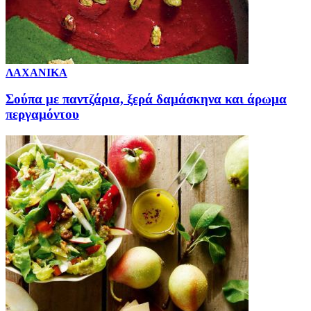
ΛΑΧΑΝΙΚΑ
Σούπα με παντζάρια, ξερά δαμάσκηνα και άρωμα
περγαμόντου