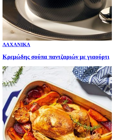
ΛΑΧΑΝΙΚΑ
Κρεμώδης σούπα παντζαριών με γιαούρτι