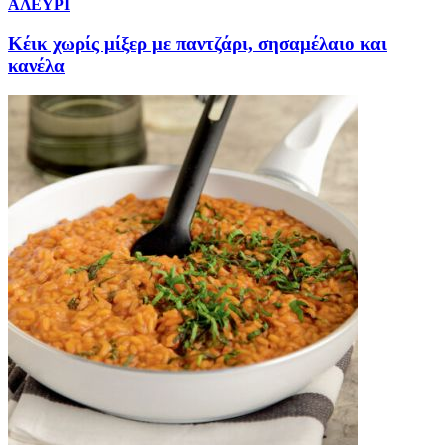
ΑΛΕΥΡΙ
Κέικ χωρίς μίξερ με παντζάρι, σησαμέλαιο και
κανέλα