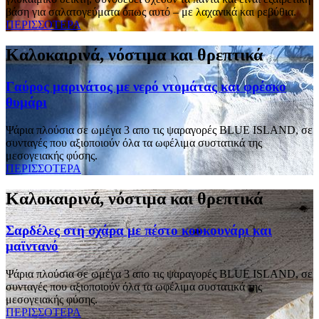
βάση για σαλατογεύματα όπως αυτό – με λαχανικά και ρεβύθια.
ΠΕΡΙΣΣΟΤΕΡΑ
Καλοκαιρινά, νόστιμα και θρεπτικά
Γαύρος μαρινάτος με νερό ντομάτας και φρέσκο
θυμάρι
Ψάρια πλούσια σε ωμέγα 3 απο τις ψαραγορές BLUE ISLAND, σε
συνταγές που αξιοποιούν όλα τα ωφέλιμα συστατικά της
μεσογειακής φύσης.
ΠΕΡΙΣΣΟΤΕΡΑ
Καλοκαιρινά, νόστιμα και θρεπτικά
Σαρδέλες στη σχάρα με πέστο κουκουνάρι και
μαϊντανό
Ψάρια πλούσια σε ωμέγα 3 απο τις ψαραγορές BLUE ISLAND, σε
συνταγές που αξιοποιούν όλα τα ωφέλιμα συστατικά της
μεσογειακής φύσης.
ΠΕΡΙΣΣΟΤΕΡΑ