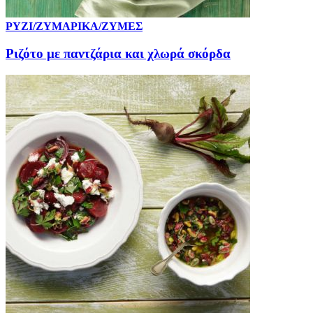
ΡΥΖΙ/ΖΥΜΑΡΙΚΑ/ΖΥΜΕΣ
Ριζότο με παντζάρια και χλωρά σκόρδα