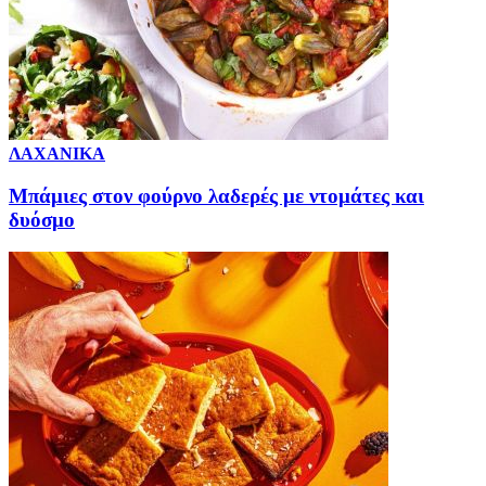
ΛΑΧΑΝΙΚΑ
Μπάμιες στον φούρνο λαδερές με ντομάτες και
δυόσμο