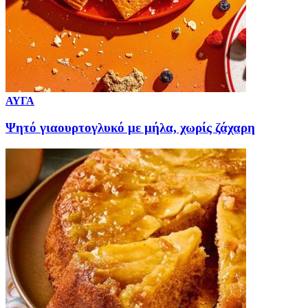
ΑΥΓΑ
Ψητό γιαουρτογλυκό με μήλα, χωρίς ζάχαρη