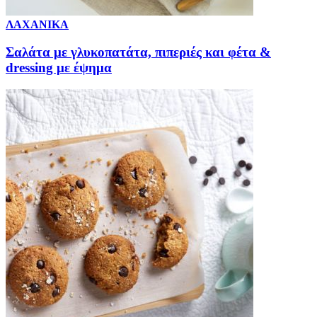
ΛΑΧΑΝΙΚΑ
Σαλάτα με γλυκοπατάτα, πιπεριές και φέτα &
dressing με έψημα