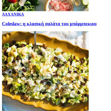
ΛΑΧΑΝΙΚΑ
Coleslaw: η κλασική σαλάτα του μπάρμπεκιου