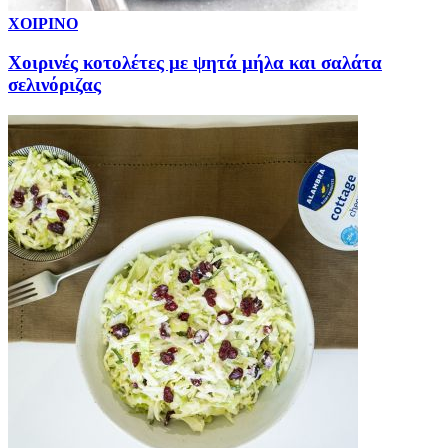
ΧΟΙΡΙΝΟ
Χοιρινές κοτολέτες με ψητά μήλα και σαλάτα
σελινόριζας