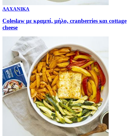
ΛΑΧΑΝΙΚΑ
Coleslaw με κραμπί, μήλο, cranberries και cottage
cheese