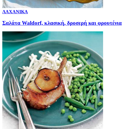
ΛΑΧΑΝΙΚΑ
Σαλάτα Waldorf, κλασική, δροσερή και φρουτένια