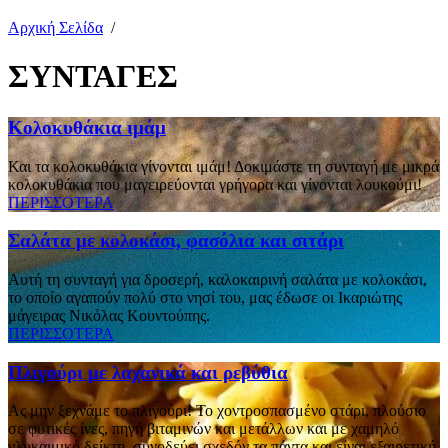
Αρχική Σελίδα
/
ΣΥΝΤΑΓΕΣ
Κολοκυθάκια ιμάμ
Και τα κολοκυθάκια γίνονται ιμάμ! Δοκιμάστε τη συνταγή με μικρά
κολοκυθάκια που μαγειρεύονται γρήγορα και γίνονται λουκούμι!
ΠΕΡΙΣΣΟΤΕΡΑ
Σαλάτα με κολοκάσι, φασόλια και σιτάρι
Αυτή τη συνταγή για δροσερή, καλοκαιρινή σαλάτα με κολοκάσι,
το οποίο αγαπούν πολύ στο νησί του, μας έδωσε οι Ικαριώτης
μάγειρας Νικόλας Κουντούπης.
ΠΕΡΙΣΣΟΤΕΡΑ
Πλιγούρι με λαχανικά και ρεβύθια
Ας μην ξεχνάμε το πλιγούρι! To χοντροσπασμένο στάρι, πλούσιο
σε φυτικές ίνες, πηγή βιταμινών και μετάλλων και με χαμηλό
γλυκαιμικό δείκτη, συνοδεύει σχεδόν τα πάντα και είναι εξαιρετική