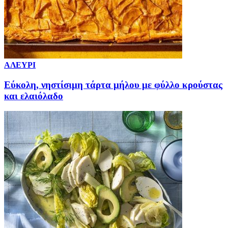
ΑΛΕΥΡΙ
Εύκολη, νηστίσιμη τάρτα μήλου με φύλλο κρούστας
και ελαιόλαδο