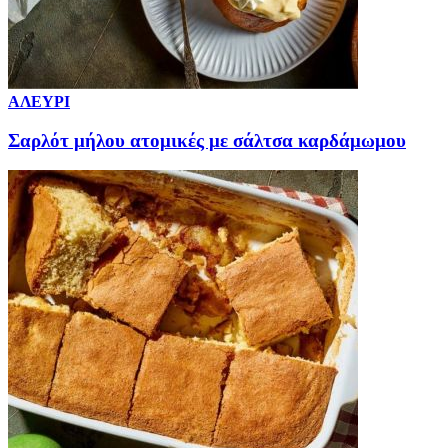
ΑΛΕΥΡΙ
Σαρλότ μήλου ατομικές με σάλτσα καρδάμωμου