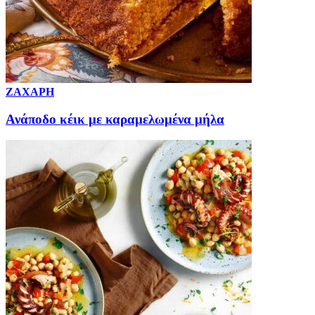
ΖΑΧΑΡΗ
Ανάποδο κέικ με καραμελωμένα μήλα