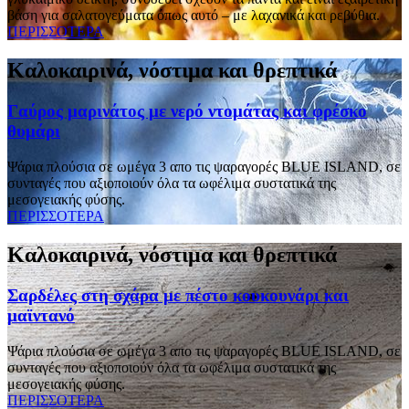
βάση για σαλατογεύματα όπως αυτό – με λαχανικά και ρεβύθια.
ΠΕΡΙΣΣΟΤΕΡΑ
Καλοκαιρινά, νόστιμα και θρεπτικά
Γαύρος μαρινάτος με νερό ντομάτας και φρέσκο
θυμάρι
Ψάρια πλούσια σε ωμέγα 3 απο τις ψαραγορές BLUE ISLAND, σε
συνταγές που αξιοποιούν όλα τα ωφέλιμα συστατικά της
μεσογειακής φύσης.
ΠΕΡΙΣΣΟΤΕΡΑ
Καλοκαιρινά, νόστιμα και θρεπτικά
Σαρδέλες στη σχάρα με πέστο κουκουνάρι και
μαϊντανό
Ψάρια πλούσια σε ωμέγα 3 απο τις ψαραγορές BLUE ISLAND, σε
συνταγές που αξιοποιούν όλα τα ωφέλιμα συστατικά της
μεσογειακής φύσης.
ΠΕΡΙΣΣΟΤΕΡΑ