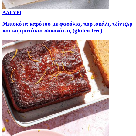
ΑΛΕΥΡΙ
Μπισκότα καρότου με φασόλια, πορτοκάλι, τζίντζερ
και κομματάκια σοκολάτας (gluten free)