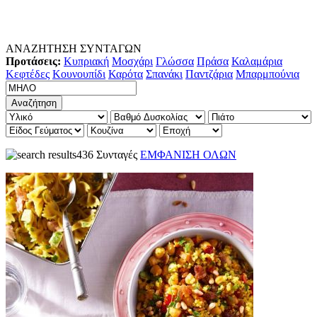
ΑΝΑΖΗΤΗΣΗ ΣΥΝΤΑΓΩΝ
Προτάσεις:
Κυπριακή
Μοσχάρι
Γλώσσα
Πράσα
Καλαμάρια
Κεφτέδες
Κουνουπίδι
Καρότα
Σπανάκι
Παντζάρια
Μπαρμπούνια
436 Συνταγές
ΕΜΦΑΝΙΣΗ ΟΛΩΝ