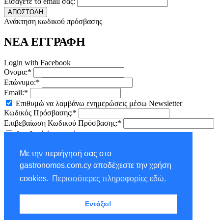
Εισάγετε το email σας:
ΑΠΟΣΤΟΛΗ
Ανάκτηση κωδικού πρόσβασης
ΝΕΑ ΕΓΓΡΑΦΗ
Login with Facebook
Ονομα:*
Επώνυμο:*
Email:*
Επιθυμώ να λαμβάνω ενημερώσεις μέσω Newsletter
Κωδικός Πρόσβασης:*
Επιβεβαίωση Κωδικού Πρόσβασης:*
Αποδοχή
όρων χρήσης
ΕΓΓΡΑΦΗ
Με την περιήγησή σας στο
×
gastronomos.com.cy αποδέχεστε την χρήση
NEWSLETTER - ΕΓΓΡΑΦΗ
cookies.
Περισσότερες πληροφορίες εδώ.
Ονομα:*
Εντάξει!
Επώνυμο:*
Email:*