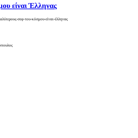
μου είναι Έλληνας
καλύτερους-σεφ-του-κόσμου-είναι-έλληνας
όπουλος