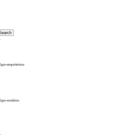
.
νόμο-αυγούστου
νόμο-ιουλίου