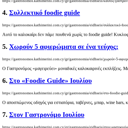
https://gastronomos.kathimerini.com.cy/gr/gastronomia/eidhseis/καυτός-γαστρο
4.
Συλλεκτικό foodie guide
https://gastronomos.kathimerini.com.cy/gr/gastronomia/eidhseis/συλλεκτικό-foo
Αυτό το καλοκαίρι δεν πάμε πουθενά χωρίς το foodie guide! Κυκλοφ
5.
Χωρούν 5 αφιερώματα σε ένα τεύχος;
https://gastronomos.kathimerini.com.cy/gr/gastronomia/eidhseis/χωρούν-5-αφιε
Ο Γαστρονόμος «μαγειρεύει» μοναδικές καλοκαιρινές εκπλήξεις. Με
6.
Στο «Foodie Guide» Ιουλίου
https://gastronomos.kathimerini.com.cy/gr/gastronomia/eidhseis/στο-foodie-gui
Ο αποσπώμενος οδηγός για εστιατόρια, ταβέρνες, μπαρ, wine bars, κα
7.
Στον Γαστρονόμο Ιουλίου
https://gastronomos.kathimerini.com.cy/gr/gastronomia/eidhseis/στον-γαστρονό