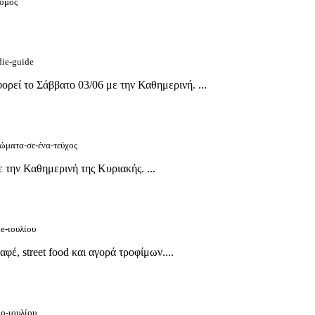
νόμος
die-guide
ορεί το Σάββατο 03/06 με την Καθημερινή. ...
ρώματα-σε-ένα-τεύχος
 την Καθημερινή της Κυριακής. ...
de-ιουλίου
φέ, street food και αγορά τροφίμων....
μο-ιουλίου