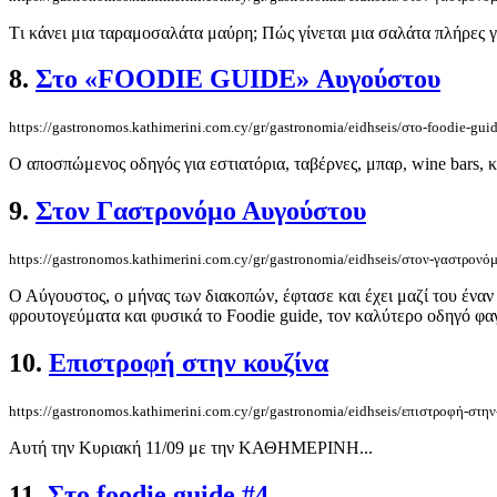
Tι κάνει μια ταραμοσαλάτα μαύρη; Πώς γίνεται μια σαλάτα πλήρες γ
8.
Στο «FOODIE GUIDE» Αυγούστου
https://gastronomos.kathimerini.com.cy/gr/gastronomia/eidhseis/στο-foodie-gui
Ο αποσπώμενος οδηγός για εστιατόρια, ταβέρνες, μπαρ, wine bars, κα
9.
Στον Γαστρονόμο Αυγούστου
https://gastronomos.kathimerini.com.cy/gr/gastronomia/eidhseis/στον-γαστρονό
Ο Αύγουστος, ο μήνας των διακοπών, έφτασε και έχει μαζί του ένα
φρουτογεύματα και φυσικά το Foodie guide, τον καλύτερο οδηγό φαγ
10.
Επιστροφή στην κουζίνα
https://gastronomos.kathimerini.com.cy/gr/gastronomia/eidhseis/επιστροφή-στην
Αυτή την Κυριακή 11/09 με την ΚΑΘΗΜΕΡΙΝΗ...
11.
Στο foodie guide #4