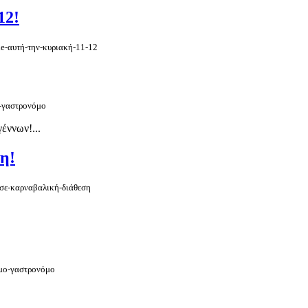
12!
de-αυτή-την-κυριακή-11-12
ν-γαστρονόμο
έννων!...
η!
-σε-καρναβαλική-διάθεση
ιμο-γαστρονόμο