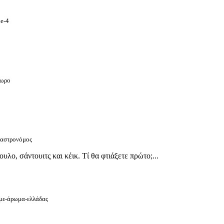
de-4
πωρο
-γαστρονόμος
ο, σάντουιτς και κέικ. Τί θα φτιάξετε πρώτο;...
-με-άρωμα-ελλάδας