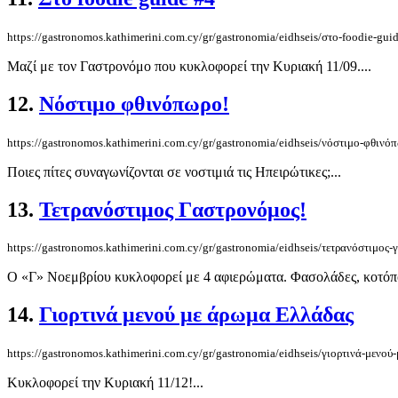
https://gastronomos.kathimerini.com.cy/gr/gastronomia/eidhseis/στο-foodie-gui
Μαζί με τον Γαστρονόμο που κυκλοφορεί την Κυριακή 11/09....
12.
Νόστιμο φθινόπωρο!
https://gastronomos.kathimerini.com.cy/gr/gastronomia/eidhseis/νόστιμο-φθινό
Ποιες πίτες συναγωνίζονται σε νοστιμιά τις Ηπειρώτικες;...
13.
Τετρανόστιμος Γαστρονόμος!
https://gastronomos.kathimerini.com.cy/gr/gastronomia/eidhseis/τετρανόστιμος
Ο «Γ» Νοεμβρίου κυκλοφορεί με 4 αφιερώματα. Φασολάδες, κοτόπουλ
14.
Γιορτινά μενού με άρωμα Ελλάδας
https://gastronomos.kathimerini.com.cy/gr/gastronomia/eidhseis/γιορτινά-μενού
Κυκλοφορεί την Κυριακή 11/12!...