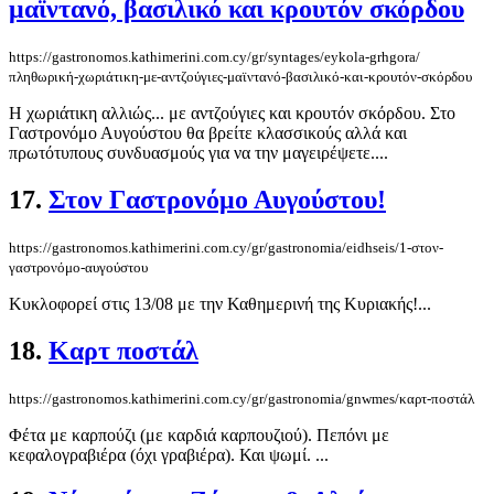
μαϊντανό, βασιλικό και κρουτόν σκόρδου
https://gastronomos.kathimerini.com.cy/gr/syntages/eykola-grhgora/
πληθωρική-χωριάτικη-με-αντζούγιες-μαϊντανό-βασιλικό-και-κρουτόν-σκόρδου
Η χωριάτικη αλλιώς... με αντζούγιες και κρουτόν σκόρδου. Στο
Γαστρονόμο Αυγούστου θα βρείτε κλασσικούς αλλά και
πρωτότυπους συνδυασμούς για να την μαγειρέψετε....
17.
Στον Γαστρονόμο Αυγούστου!
https://gastronomos.kathimerini.com.cy/gr/gastronomia/eidhseis/1-στον-
γαστρονόμο-αυγούστου
Κυκλοφορεί στις 13/08 με την Καθημερινή της Κυριακής!...
18.
Καρτ ποστάλ
https://gastronomos.kathimerini.com.cy/gr/gastronomia/gnwmes/καρτ-ποστάλ
Φέτα με καρπούζι (με καρδιά καρπουζιού). Πεπόνι με
κεφαλογραβιέρα (όχι γραβιέρα). Και ψωμί. ...