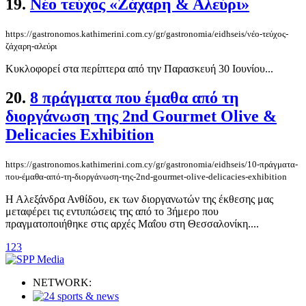
19.
Νέο τεύχος «Ζάχαρη & Αλεύρι»
https://gastronomos.kathimerini.com.cy/gr/gastronomia/eidhseis/νέο-τεύχος-
ζάχαρη-αλεύρι
Κυκλοφορεί στα περίπτερα από την Παρασκευή 30 Ιουνίου...
20.
8 πράγματα που έμαθα από τη
διοργάνωση της 2nd Gourmet Olive &
Delicacies Exhibition
https://gastronomos.kathimerini.com.cy/gr/gastronomia/eidhseis/10-πράγματα-
που-έμαθα-από-τη-διοργάνωση-της-2nd-gourmet-olive-delicacies-exhibition
Η Αλεξάνδρα Ανθίδου, εκ των διοργανωτών της έκθεσης μας
μεταφέρει τις εντυπώσεις της από το 3ήμερο που
πραγματοποιήθηκε στις αρχές Μαΐου στη Θεσσαλονίκη....
1
2
3
NETWORK: