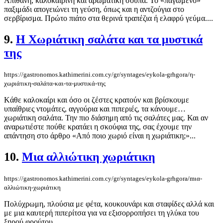
Απίθανη, καλοκαιρινή και αρωματική σούπα. Το «παγωμένο»
παξιμάδι απογειώνει τη γεύση, όπως και η αντζούγια στο
σερβίρισμα. Πρώτο πιάτο στα θερινά τραπέζια ή ελαφρύ γεύμα....
9.
Η Χωριάτικη σαλάτα και τα μυστικά
της
https://gastronomos.kathimerini.com.cy/gr/syntages/eykola-grhgora/η-
χωριάτικη-σαλάτα-και-τα-μυστικά-της
Kάθε καλοκαίρι και όσο οι ζέστες κρατούν και βρίσκουμε
υπαίθριες ντομάτες, αγγούρια και πιπεριές, τα κάνουμε…
χωριάτικη σαλάτα. Την πιο διάσημη από τις σαλάτες μας. Και αν
αναρωτιέστε πούθε κρατάει η σκούφια της, σας έχουμε την
απάντηση στο άρθρο «Από ποιο χωριό είναι η χωριάτικη;»...
10.
Mια αλλιώτικη χωριάτικη
https://gastronomos.kathimerini.com.cy/gr/syntages/eykola-grhgora/mια-
αλλιώτικη-χωριάτικη
Πολύχρωμη, πλούσια με φέτα, κουκουνάρι και σταφίδες αλλά και
με μια καυτερή πιπερίτσα για να εξισορροπήσει τη γλύκα του
ξηρού φρούτου....