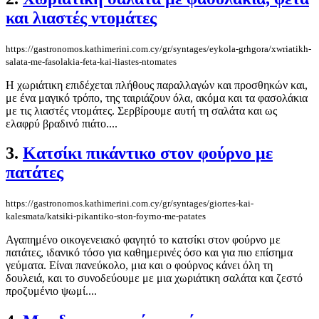
και λιαστές ντομάτες
https://gastronomos.kathimerini.com.cy/gr/syntages/eykola-grhgora/xwriatikh-
salata-me-fasolakia-feta-kai-liastes-ntomates
Η χωριάτικη επιδέχεται πλήθους παραλλαγών και προσθηκών και,
με ένα μαγικό τρόπο, της ταιριάζουν όλα, ακόμα και τα φασολάκια
με τις λιαστές ντομάτες. Σερβίρουμε αυτή τη σαλάτα και ως
ελαφρύ βραδινό πιάτο....
3.
Κατσίκι πικάντικο στον φούρνο με
πατάτες
https://gastronomos.kathimerini.com.cy/gr/syntages/giortes-kai-
kalesmata/katsiki-pikantiko-ston-foyrno-me-patates
Αγαπημένο οικογενειακό φαγητό το κατσίκι στον φούρνο με
πατάτες, ιδανικό τόσο για καθημερινές όσο και για πιο επίσημα
γεύματα. Είναι πανεύκολο, μια και ο φούρνος κάνει όλη τη
δουλειά, και το συνοδεύουμε με μια χωριάτικη σαλάτα και ζεστό
προζυμένιο ψωμί....