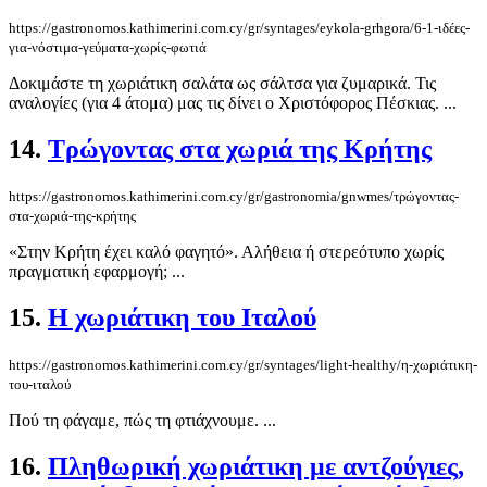
https://gastronomos.kathimerini.com.cy/gr/syntages/eykola-grhgora/6-1-ιδέες-
για-νόστιμα-γεύματα-χωρίς-φωτιά
Δοκιμάστε τη χωριάτικη σαλάτα ως σάλτσα για ζυμαρικά. Τις
αναλογίες (για 4 άτομα) μας τις δίνει ο Χριστόφορος Πέσκιας. ...
14.
Τρώγοντας στα χωριά της Κρήτης
https://gastronomos.kathimerini.com.cy/gr/gastronomia/gnwmes/τρώγοντας-
στα-χωριά-της-κρήτης
«Στην Κρήτη έχει καλό φαγητό». Αλήθεια ή στερεότυπο χωρίς
πραγματική εφαρμογή; ...
15.
Η χωριάτικη του Ιταλού
https://gastronomos.kathimerini.com.cy/gr/syntages/light-healthy/η-χωριάτικη-
του-ιταλού
Πού τη φάγαμε, πώς τη φτιάχνουμε. ...
16.
Πληθωρική χωριάτικη με αντζούγιες,