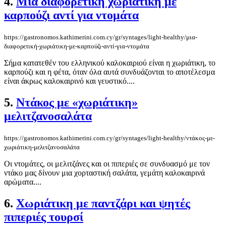
4.
Μια διαφορετική χωριάτικη με
καρπούζι αντί για ντομάτα
https://gastronomos.kathimerini.com.cy/gr/syntages/light-healthy/μια-
διαφορετική-χωριάτικη-με-καρπούζι-αντί-για-ντομάτα
Σήμα κατατεθέν του ελληνικού καλοκαιριού είναι η χωριάτικη, το
καρπούζι και η φέτα, όταν όλα αυτά συνδυάζονται το αποτέλεσμα
είναι άκρως καλοκαιρινό και γευστικό....
5.
Ντάκος με «χωριάτικη»
μελιτζανοσαλάτα
https://gastronomos.kathimerini.com.cy/gr/syntages/light-healthy/ντάκος-με-
χωριάτικη-μελιτζανοσαλάτα
Οι ντομάτες, οι μελιτζάνες και οι πιπεριές σε συνδυασμό με τον
ντάκο μας δίνουν μια χορταστική σαλάτα, γεμάτη καλοκαιρινά
αρώματα....
6.
Χωριάτικη με παντζάρι και ψητές
πιπεριές τουρσί