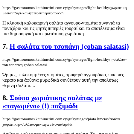
https://gastronomos.kathimerini.com.cy/gr/syntages/light-healthy/χωριάτικη-
με-παντζάρι-και-ψητές-πιπεριές-τουρσί
Η κλασική καλοκαιρινή σαλάτα αγγουρο-ντομάτα συναντά τα
παντζάρια και τις ψητές πιπεριές τουρσί και το αποτέλεσμα είναι
μια δημιουργική και πρωτότυπη χωριάτικη....
7.
Η σαλάτα του τσοπάνη (çoban salatasi)
https://gastronomos.kathimerini.com.cy/gr/syntages/light-healthy/η-σαλάτα-
του-τσοπάνη-çoban-salatasi
Ώριμες, ψιλοκομμένες ντομάτες, τρυφερά αγγουράκια, πιπεριές
κέρατο και άφθονα μυρωδικά συνθέτουν αυτή την απολύτως
θερινή σαλάτα....
8.
Σούπα χωριάτικης σαλάτας με
«παγωμένο» (!) παξιμάδι
https://gastronomos.kathimerini.com.cy/gr/syntages/piata-hmeras/σούπα-
χωριάτικης-σαλάτας-με-παγωμένο-παξιμάδι