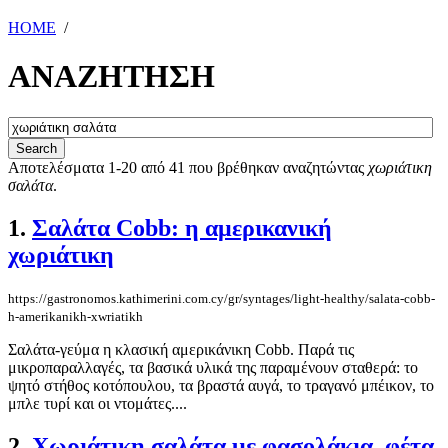
HOME
/
ΑΝΑΖΗΤΗΣΗ
Αποτελέσματα 1-20 από 41 που βρέθηκαν αναζητώντας
χωριάτικη
σαλάτα
.
1.
Σαλάτα Cobb: η αμερικανική
χωριάτικη
https://gastronomos.kathimerini.com.cy/gr/syntages/light-healthy/salata-cobb-
h-amerikanikh-xwriatikh
Σαλάτα-γεύμα η κλασική αμερικάνικη Cobb. Παρά τις
μικροπαραλλαγές, τα βασικά υλικά της παραμένουν σταθερά: το
ψητό στήθος κοτόπουλου, τα βραστά αυγά, το τραγανό μπέικον, το
μπλε τυρί και οι ντομάτες....
2.
Χωριάτικη σαλάτα με φασολάκια, φέτα