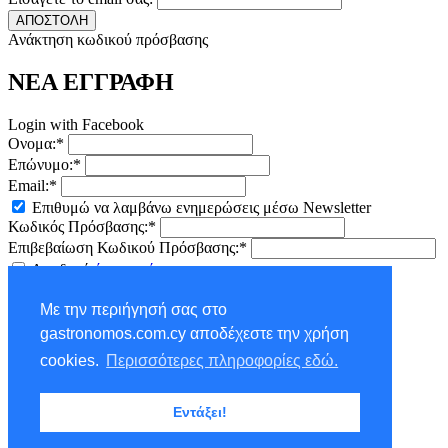
ΑΠΟΣΤΟΛΗ
Ανάκτηση κωδικού πρόσβασης
ΝΕΑ ΕΓΓΡΑΦΗ
Login with Facebook
Ονομα:*
Επώνυμο:*
Email:*
Επιθυμώ να λαμβάνω ενημερώσεις μέσω Newsletter
Κωδικός Πρόσβασης:*
Επιβεβαίωση Κωδικού Πρόσβασης:*
Αποδοχή
όρων χρήσης
ΕΓΓΡΑΦΗ
Με την περιήγησή σας στο
×
gastronomos.com.cy αποδέχεστε την χρήση
NEWSLETTER - ΕΓΓΡΑΦΗ
cookies.
Περισσότερες πληροφορίες εδώ.
Ονομα:*
Εντάξει!
Επώνυμο:*
Email:*