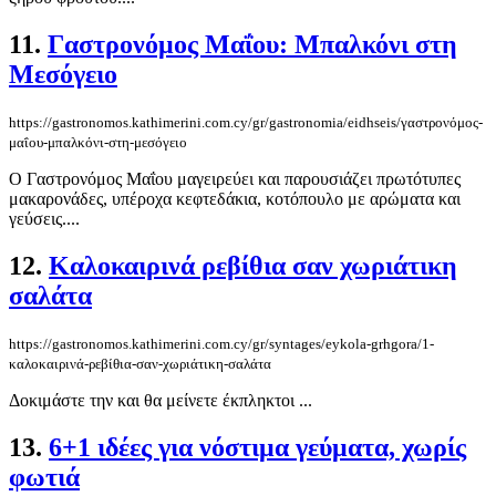
11.
Γαστρονόμος Μαΐου: Μπαλκόνι στη
Μεσόγειο
https://gastronomos.kathimerini.com.cy/gr/gastronomia/eidhseis/γαστρονόμος-
μαΐου-μπαλκόνι-στη-μεσόγειο
Ο Γαστρονόμος Μαΐου μαγειρεύει και παρουσιάζει πρωτότυπες
μακαρονάδες, υπέροχα κεφτεδάκια, κοτόπουλο με αρώματα και
γεύσεις....
12.
Καλοκαιρινά ρεβίθια σαν χωριάτικη
σαλάτα
https://gastronomos.kathimerini.com.cy/gr/syntages/eykola-grhgora/1-
καλοκαιρινά-ρεβίθια-σαν-χωριάτικη-σαλάτα
Δοκιμάστε την και θα μείνετε έκπληκτοι ...
13.
6+1 ιδέες για νόστιμα γεύματα, χωρίς
φωτιά