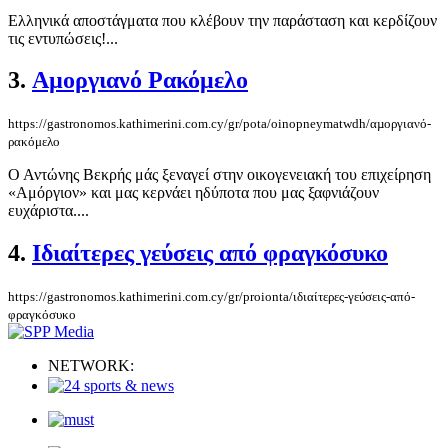
Ελληνικά αποστάγματα που κλέβουν την παράσταση και κερδίζουν
τις εντυπώσεις!...
3.
Αµοργιανό Ρακόμελο
https://gastronomos.kathimerini.com.cy/gr/pota/oinopneymatwdh/αµοργιανό-
ρακόμελο
Ο Αντώνης Βεκρής μάς ξεναγεί στην οικογενειακή του επιχείρηση
«Αμόργιον» και μας κερνάει ηδύποτα που μας ξαφνιάζουν
ευχάριστα....
4.
Ιδιαίτερες γεύσεις από φραγκόσυκο
https://gastronomos.kathimerini.com.cy/gr/proionta/ιδιαίτερες-γεύσεις-από-
φραγκόσυκο
NETWORK: