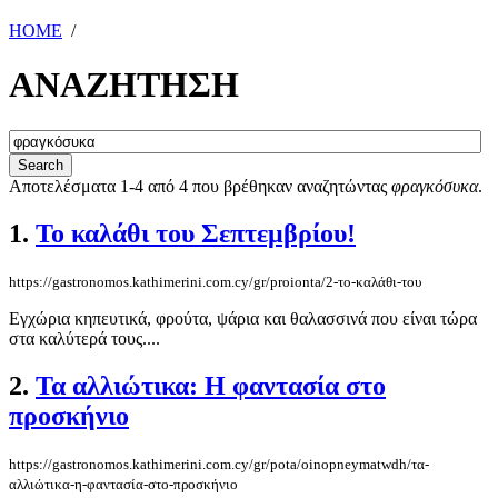
HOME
/
ΑΝΑΖΗΤΗΣΗ
Αποτελέσματα 1-4 από 4 που βρέθηκαν αναζητώντας
φραγκόσυκα
.
1.
Το καλάθι του Σεπτεμβρίου!
https://gastronomos.kathimerini.com.cy/gr/proionta/2-το-καλάθι-του
Εγχώρια κηπευτικά, φρούτα, ψάρια και θαλασσινά που είναι τώρα
στα καλύτερά τους....
2.
Τα αλλιώτικα: Η φαντασία στο
προσκήνιο
https://gastronomos.kathimerini.com.cy/gr/pota/oinopneymatwdh/τα-
αλλιώτικα-η-φαντασία-στο-προσκήνιο