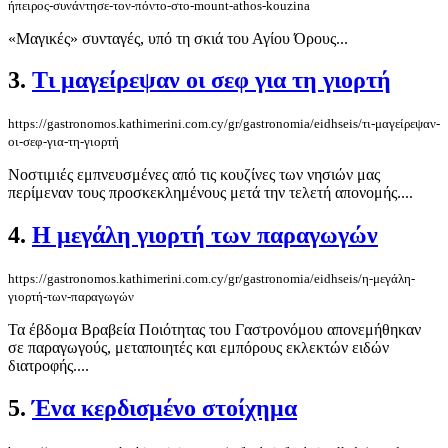
ήπειρος-συνάντησε-τον-πόντο-στο-mount-athos-kouzina
«Μαγικές» συνταγές, υπό τη σκιά του Αγίου Όρους...
3.
Τι μαγείρεψαν οι σεφ για τη γιορτή
https://gastronomos.kathimerini.com.cy/gr/gastronomia/eidhseis/τι-μαγείρεψαν-
οι-σεφ-για-τη-γιορτή
Νοστιμιές εμπνευσμένες από τις κουζίνες των νησιών μας
περίμεναν τους προσκεκλημένους μετά την τελετή απονομής....
4.
Η μεγάλη γιορτή των παραγωγών
https://gastronomos.kathimerini.com.cy/gr/gastronomia/eidhseis/η-μεγάλη-
γιορτή-των-παραγωγών
Τα έβδομα Βραβεία Ποιότητας του Γαστρονόμου απονεμήθηκαν
σε παραγωγούς, μεταποιητές και εμπόρους εκλεκτών ειδών
διατροφής....
5.
Ένα κερδισμένο στοίχημα