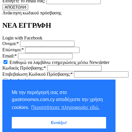
Εισάγετε το email σας:
ΑΠΟΣΤΟΛΗ
Ανάκτηση κωδικού πρόσβασης
ΝΕΑ ΕΓΓΡΑΦΗ
Login with Facebook
Ονομα:*
Επώνυμο:*
Email:*
Επιθυμώ να λαμβάνω ενημερώσεις μέσω Newsletter
Κωδικός Πρόσβασης:*
Επιβεβαίωση Κωδικού Πρόσβασης:*
Αποδοχή
όρων χρήσης
ΕΓΓΡΑΦΗ
Με την περιήγησή σας στο
×
gastronomos.com.cy αποδέχεστε την χρήση
NEWSLETTER - ΕΓΓΡΑΦΗ
cookies.
Περισσότερες πληροφορίες εδώ.
Ονομα:*
Εντάξει!
Επώνυμο:*
Email:*