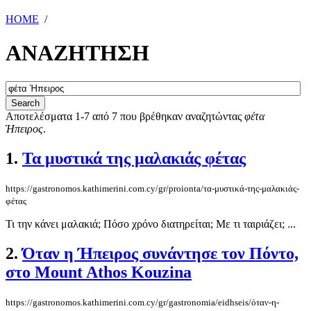
HOME
/
ΑΝΑΖΗΤΗΣΗ
Αποτελέσματα 1-7 από 7 που βρέθηκαν αναζητώντας
φέτα
Ήπειρος
.
1.
Τα μυστικά της μαλακιάς φέτας
https://gastronomos.kathimerini.com.cy/gr/proionta/τα-μυστικά-της-μαλακιάς-
φέτας
Τι την κάνει μαλακιά; Πόσο χρόνο διατηρείται; Με τι ταιριάζει; ...
2.
Όταν η Ήπειρος συνάντησε τον Πόντο,
στο Mount Athos Kouzina
https://gastronomos.kathimerini.com.cy/gr/gastronomia/eidhseis/όταν-η-