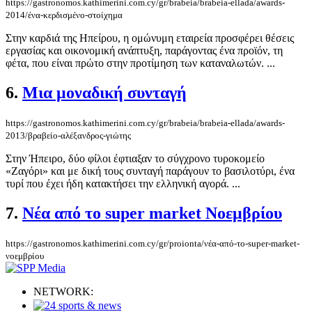
https://gastronomos.kathimerini.com.cy/gr/brabeia/brabeia-ellada/awards-
2014/ένα-κερδισμένο-στοίχημα
Στην καρδιά της Ηπείρου, η ομώνυμη εταιρεία προσφέρει θέσεις
εργασίας και οικονομική ανάπτυξη, παράγοντας ένα προϊόν, τη
φέτα, που είναι πρώτο στην προτίμηση των καταναλωτών. ...
6.
Μια μοναδική συνταγή
https://gastronomos.kathimerini.com.cy/gr/brabeia/brabeia-ellada/awards-
2013/βραβείο-αλέξανδρος-γιώτης
Στην Ήπειρο, δύο φίλοι έφτιαξαν το σύγχρονο τυροκομείο
«Ζαγόρι» και με δική τους συνταγή παράγουν το βασιλοτύρι, ένα
τυρί που έχει ήδη κατακτήσει την ελληνική αγορά. ...
7.
Νέα από το super market Νοεμβρίου
https://gastronomos.kathimerini.com.cy/gr/proionta/νέα-από-το-super-market-
νοεμβρίου
NETWORK: