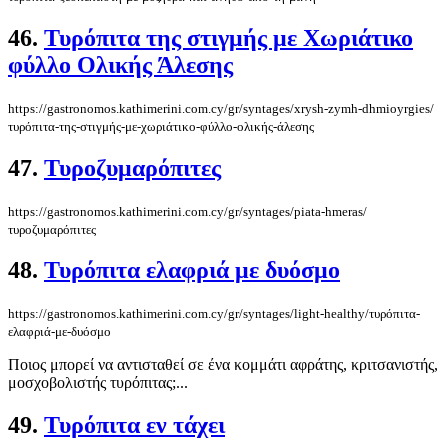
46.
Τυρόπιτα της στιγμής με Χωριάτικο
φύλλο Ολικής Άλεσης
https://gastronomos.kathimerini.com.cy/gr/syntages/xrysh-zymh-dhmioyrgies/
τυρόπιτα-της-στιγμής-με-χωριάτικο-φύλλο-ολικής-άλεσης
47.
Τυροζυμαρόπιτες
https://gastronomos.kathimerini.com.cy/gr/syntages/piata-hmeras/
τυροζυμαρόπιτες
48.
Τυρόπιτα ελαφριά με δυόσμο
https://gastronomos.kathimerini.com.cy/gr/syntages/light-healthy/τυρόπιτα-
ελαφριά-με-δυόσμο
Ποιος μπορεί να αντισταθεί σε ένα κομμάτι αφράτης, κριτσανιστής,
μοσχοβολιστής τυρόπιτας;...
49.
Τυρόπιτα εν τάχει