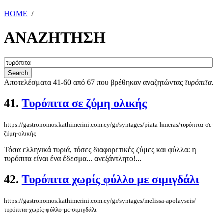
HOME
/
ΑΝΑΖΗΤΗΣΗ
Αποτελέσματα 41-60 από 67 που βρέθηκαν αναζητώντας
τυρόπιτα
.
41.
Τυρόπιτα σε ζύμη ολικής
https://gastronomos.kathimerini.com.cy/gr/syntages/piata-hmeras/τυρόπιτα-σε-
ζύμη-ολικής
Τόσα ελληνικά τυριά, τόσες διαφορετικές ζύμες και φύλλα: η
τυρόπιτα είναι ένα έδεσμα... ανεξάντλητο!...
42.
Τυρόπιτα χωρίς φύλλο με σιμιγδάλι
https://gastronomos.kathimerini.com.cy/gr/syntages/melissa-apolayseis/
τυρόπιτα-χωρίς-φύλλο-με-σιμιγδάλι