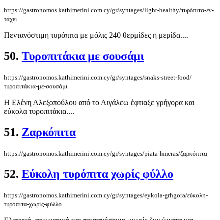
https://gastronomos.kathimerini.com.cy/gr/syntages/light-healthy/τυρόπιτα-εν-
τάχει
Πεντανόστιμη τυρόπιτα με μόλις 240 θερμίδες η μερίδα....
50.
Τυροπιτάκια με σουσάμι
https://gastronomos.kathimerini.com.cy/gr/syntages/snaks-street-food/
τυροπιτάκια-με-σουσάμι
Η Ελένη Αλεξοπούλου από το Αιγάλεω έφτιαξε γρήγορα και
εύκολα τυροπιτάκια....
51.
Ζαρκόπιτα
https://gastronomos.kathimerini.com.cy/gr/syntages/piata-hmeras/ζαρκόπιτα
52.
Εύκολη τυρόπιτα χωρίς φύλλο
https://gastronomos.kathimerini.com.cy/gr/syntages/eykola-grhgora/εύκολη-
τυρόπιτα-χωρίς-φύλλο