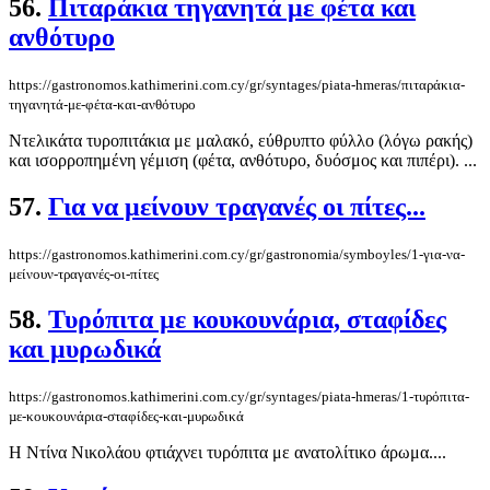
56.
Πιταράκια τηγανητά με φέτα και
ανθότυρο
https://gastronomos.kathimerini.com.cy/gr/syntages/piata-hmeras/πιταράκια-
τηγανητά-με-φέτα-και-ανθότυρο
Ντελικάτα τυροπιτάκια με μαλακό, εύθρυπτο φύλλο (λόγω ρακής)
και ισορροπημένη γέμιση (φέτα, ανθότυρο, δυόσμος και πιπέρι). ...
57.
Για να μείνουν τραγανές οι πίτες...
https://gastronomos.kathimerini.com.cy/gr/gastronomia/symboyles/1-για-να-
μείνουν-τραγανές-οι-πίτες
58.
Τυρόπιτα µε κουκουνάρια, σταφίδες
και μυρωδικά
https://gastronomos.kathimerini.com.cy/gr/syntages/piata-hmeras/1-τυρόπιτα-
µε-κουκουνάρια-σταφίδες-και-μυρωδικά
Η Ντίνα Νικολάου φτιάχνει τυρόπιτα με ανατολίτικο άρωμα....