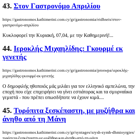
43.
Στον Γαστρονόμο Απριλίου
https://gastronomos.kathimerini.com.cy/gr/gastronomia/eidhseis/στον-
γαστρονόμο-απριλίου
Κυκλοφορεί την Κυριακή, 07,04, με την Καθημερινή!...
44.
Ιεροκλής Μιχαηλίδης: Γκουρμέ εκ
γενετής
https://gastronomos.kathimerini.com.cy/gr/gastronomia/proswpa/ιεροκλής-
μιχαηλίδης-γκουρμέ-εκ-γενετής
Ο δημοφιλής ηθοποιός μάς μιλάει για τον ελληνικό αμπελώνα, την
εποχή που είχε επιχειρήσει να γίνει εστιάτορας και τα σμυρναίικα
γεμιστά - που πρέπει οπωσδήποτε να έχουν κιμά....
45.
Τυρόπιτα ξεσκέπαστη, με μυζήθρα και
άνηθο από τη Μάνη
https://gastronomos.kathimerini.com.cy/gr/syntages/xrysh-zymh-dhmioyrgies/
τυρόπιτα-ξεσκέπαστη-με-μυζήθρα-και-άνηθο-από-τη-μάνη