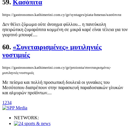
59.
Κασόπιτα
https://gastronomos.kathimerini.com.cy/gr/syntages/piata-hmeras/κασόπιτα
Δεν θέλει ζύμωμα ούτε άνοιγμα φύλλου... η πανεύκολη
ηπειρώτικη ζυμαρόπιτα κομμένη σε μικρά καρέ είναι τέλεια για τον
γιορτινό μπουφέ....
60.
«Συνεταιρισμένες» μυτιληνιές
νοστιμιές
https://gastronomos.kathimerini.com.cy/gr/proionta/συνεταιρισμένες-
μυτιληνιές-νοστιμιές
Με πείσμα και πολλή προσωπική δουλειά οι γυναίκες του
Μεσότοπου διαπρέπουν στην παρασκευή παραδοσιακών γλυκών
και αλμυρών προϊόντων....
1
2
3
4
NETWORK: