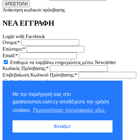
ΑΠΟΣΤΟΛΗ
Ανάκτηση κωδικού πρόσβασης
ΝΕΑ ΕΓΓΡΑΦΗ
Login with Facebook
Ονομα:*
Επώνυμο:*
Email:*
Επιθυμώ να λαμβάνω ενημερώσεις μέσω Newsletter
Κωδικός Πρόσβασης:*
Επιβεβαίωση Κωδικού Πρόσβασης:*
Αποδοχή
όρων χρήσης
ΕΓΓΡΑΦΗ
Με την περιήγησή σας στο
×
gastronomos.com.cy αποδέχεστε την χρήση
NEWSLETTER - ΕΓΓΡΑΦΗ
cookies.
Περισσότερες πληροφορίες εδώ.
Ονομα:*
Εντάξει!
Επώνυμο:*
Email:*