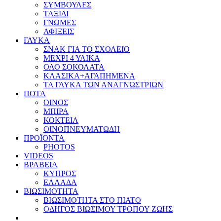
ΣΥΜΒΟΥΛΕΣ
ΤΑΞΙΔΙ
ΓΝΩΜΕΣ
ΑΦΙΞΕΙΣ
ΓΛΥΚΑ
ΣΝΑΚ ΓΙΑ ΤΟ ΣΧΟΛΕΙΟ
ΜΕΧΡΙ 4 ΥΛΙΚΑ
ΟΛΟ ΣΟΚΟΛΑΤΑ
ΚΛΑΣΙΚΑ+ΑΓΑΠΗΜΕΝΑ
ΤΑ ΓΛΥΚΑ ΤΩΝ ΑΝΑΓΝΩΣΤΡΙΩΝ
ΠΟΤΑ
ΟΙΝΟΣ
ΜΠΙΡΑ
ΚΟΚΤΕΙΛ
ΟΙΝΟΠΝΕΥΜΑΤΩΔΗ
ΠΡΟΪΟΝΤΑ
PHOTOS
VIDEOS
ΒΡΑΒΕΙΑ
ΚΥΠΡΟΣ
ΕΛΛΑΔΑ
ΒΙΩΣΙΜΟΤΗΤΑ
ΒΙΩΣΙΜΟΤΗΤΑ ΣΤΟ ΠΙΑΤΟ
ΟΔΗΓΟΣ ΒΙΩΣΙΜΟΥ ΤΡΟΠΟΥ ΖΩΗΣ