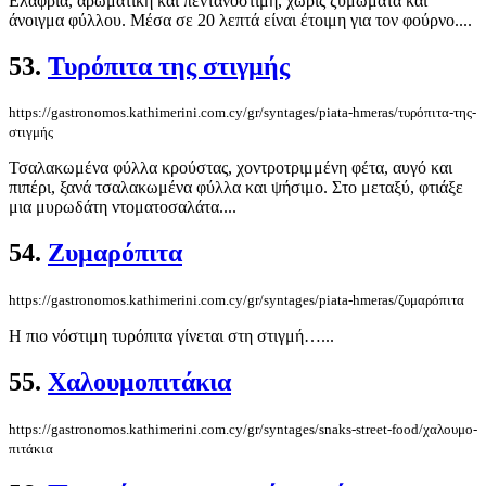
Ελαφριά, αρωματική και πεντανόστιμη, χωρίς ζυμώματα και
άνοιγμα φύλλου. Μέσα σε 20 λεπτά είναι έτοιμη για τον φούρνο....
53.
Τυρόπιτα της στιγμής
https://gastronomos.kathimerini.com.cy/gr/syntages/piata-hmeras/τυρόπιτα-της-
στιγμής
Τσαλακωμένα φύλλα κρούστας, χοντροτριμμένη φέτα, αυγό και
πιπέρι, ξανά τσαλακωμένα φύλλα και ψήσιμο. Στο μεταξύ, φτιάξε
μια μυρωδάτη ντοματοσαλάτα....
54.
Ζυμαρόπιτα
https://gastronomos.kathimerini.com.cy/gr/syntages/piata-hmeras/ζυμαρόπιτα
Η πιο νόστιμη τυρόπιτα γίνεται στη στιγμή…...
55.
Χαλουμο­πιτάκια
https://gastronomos.kathimerini.com.cy/gr/syntages/snaks-street-food/χαλουμο­
πιτάκια