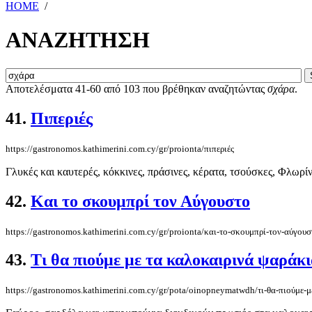
HOME
/
ΑΝΑΖΗΤΗΣΗ
Αποτελέσματα 41-60 από 103 που βρέθηκαν αναζητώντας
σχάρα
.
41.
Πιπεριές
https://gastronomos.kathimerini.com.cy/gr/proionta/πιπεριές
Γλυκές και καυτερές, κόκκινες, πράσινες, κέρατα, τσούσκες, Φλωρίνης
42.
Και το σκουμπρί τον Αύγουστο
https://gastronomos.kathimerini.com.cy/gr/proionta/και-το-σκουμπρί-τον-αύγουσ
43.
Τι θα πιούμε με τα καλοκαιρινά ψαράκ
https://gastronomos.kathimerini.com.cy/gr/pota/oinopneymatwdh/τι-θα-πιούμε-