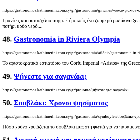
https://gastronomos.kathimerini.com.cy/gr/gastronomia/gnwmes/γλυκά-για-τον
Γρανίτες και αυτοσχέδια σορμπέ ή απλώς ένα ζουμερό ροδάκινο ξεπλ
ποτήρι κρύο νερό....
48.
Gastronomia in Riviera Olympia
https://gastronomos.kathimerini.com.cy/gr/gastronomia/afi3eis/gastronomia-in-r
Το αριστοκρατικό εστιατόριο του Corfu Imperial «Aristos» της Greco
49.
Ψήνεστε για σαγανάκι;
https://gastronomos.kathimerini.com.cy/gr/proionta/ψήνεστε-για-σαγανάκι
50.
Σουβλάκι: Χρονοι ψησίματος
https://gastronomos.kathimerini.com.cy/gr/gastronomia/symboyles/σουβλάκι-χρ
Πόσο χρόνο χρειάζεται το σουβλάκι μας στη φωτιά για να παραμείνε
51.
Δυνατή φωτιά και αρκετά γυρίσματα γ