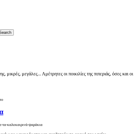
, μικρές, μεγάλες... Αμέτρητες οι ποικιλίες της πιπεριάς, όσες και οι
το
ια
με-τα-καλοκαιρινά-ψαράκια