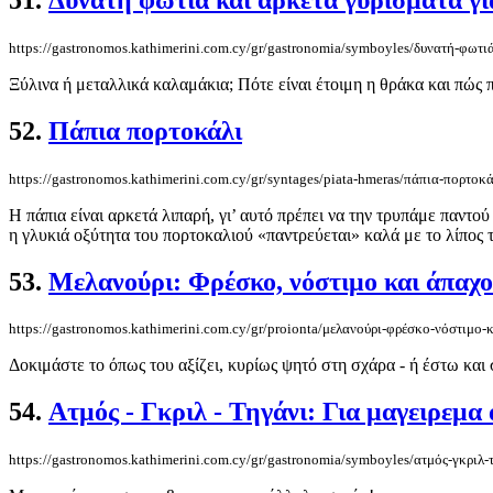
https://gastronomos.kathimerini.com.cy/gr/gastronomia/symboyles/δυνατή-φωτι
Ξύλινα ή μεταλλικά καλαμάκια; Πότε είναι έτοιμη η θράκα και πώς 
52.
Πάπια πορτοκάλι
https://gastronomos.kathimerini.com.cy/gr/syntages/piata-hmeras/πάπια-πορτοκά
Η πάπια είναι αρκετά λιπαρή, γι’ αυτό πρέπει να την τρυπάμε παντού
η γλυκιά οξύτητα του πορτοκαλιού «παντρεύεται» καλά με το λίπος τη
53.
Μελανούρι: Φρέσκο, νόστιμο και άπαχο
https://gastronomos.kathimerini.com.cy/gr/proionta/μελανούρι-φρέσκο-νόστιμο-
Δοκιμάστε το όπως του αξίζει, κυρίως ψητό στη σχάρα - ή έστω και σ
54.
Ατμός - Γκριλ - Τηγάνι: Για μαγειρεμα
https://gastronomos.kathimerini.com.cy/gr/gastronomia/symboyles/ατμός-γκριλ-