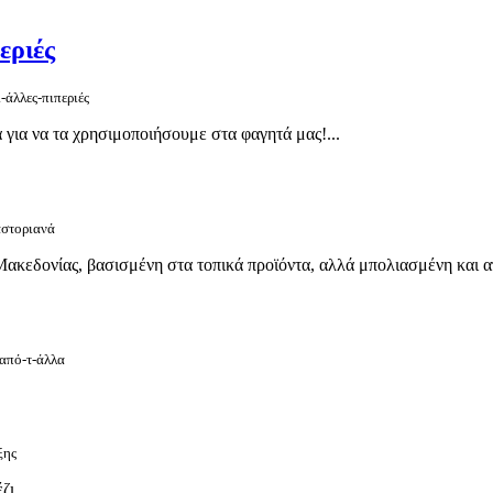
εριές
-άλλες-πιπεριές
 για να τα χρησιμοποιήσουμε στα φαγητά μας!...
αστοριανά
ακεδονίας, βασισμένη στα τοπικά προϊόντα, αλλά μπολιασμένη και απ’
-από-τ-άλλα
ξης
ι....