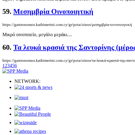
59.
Μεσημβρία Οινοποιητική
https://gastronomos.kathimerini.com.cy/gr/pota/oinos/μεσημβρία-οινοποιητική
Μικρό οινοποιείο, μεγάλο μεράκι....
60.
Τα λευκά κρασιά της Σαντορίνης (μέρος
https://gastronomos.kathimerini.com.cy/gr/pota/oinos/τα-λευκά-κρασιά-της-σαντ
1
2
3
4
5
6
NETWORK: