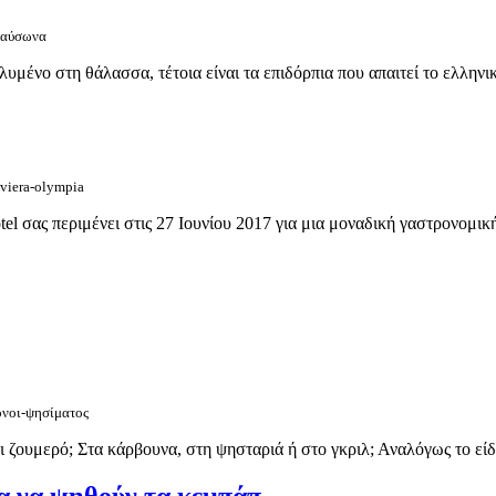
-καύσωνα
υμένο στη θάλασσα, τέτοια είναι τα επιδόρπια που απαιτεί το ελληνι
iviera-olympia
tel σας περιμένει στις 27 Ιουνίου 2017 για μια μοναδική γαστρονομική 
ονοι-ψησίματος
ι ζουμερό; Στα κάρβουνα, στη ψησταριά ή στο γκριλ; Αναλόγως το είδ
ια να ψηθούν τα κεμπάπ