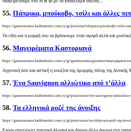
Μαγειρεύουμε στο πι & φι με τα κατάλληλα σκεύη!...
55.
Πάπρικα, μπούκοβο, τσίλι και άλλες πιπ
https://gastronomos.kathimerini.com.cy/gr/proionta/πάπρικα-μπούκοβο-τσίλι-και
Τα είδη και η μορφή που τα βρίσκουμε στην αγορά αλλά και μυστικά
56.
Mαγειρέματα Καστοριανά
https://gastronomos.kathimerini.com.cy/gr/gastronomia/gnwmes/mαγειρέματα-κ
Αγροτική όσο και αστική η κουζίνα της όμορφης πόλης της Δυτικής Μ
57.
Ένα Sauvignon αλλιώτικο από τ’άλλα
https://gastronomos.kathimerini.com.cy/gr/pota/oinos/ένα-sauvignon-αλλιώτικο
58.
Τα ελληνικά ροζέ της άνοιξης
https://gastronomos.kathimerini.com.cy/gr/pota/oinos/τα-ελληνικά-ροζέ-της-άνοι
Εχουν σημειώσει ποιοτικά άλματα και δίνουν άλλο άρωμα στο τραπέζ