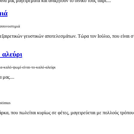
ά μας μαγειρέματα και αναζητούν το οινικό τους ταίρι....
μιά
ασσονοστιμιά
 εξαιρετικών γευστικών αποτελεσμάτων. Τώρα τον Ιούλιο, που είναι στ
 αλεύρι
ια-καλό-ψωμί-είναι-το-καλό-αλεύρι
 μας....
ostimus
κα, που πωλείται κυρίως σε φέτες, μαγειρεύεται με πολλούς τρόπους