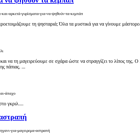
ά-και-αρκετά-γυρίσματα-για-να-ψηθούν-τα-κεμπάπ
προετοιμάζουμε τη ψησταριά; Όλα τα μυστικά για να γίνουμε μάστορες
λι
 και να τη μαγειρεύουμε σε σχάρα ώστε να στραγγίζει το λίπος της. Ο 
ς πάπιας. ...
και-άπαχο
το γκριλ....
 αστραπή
τηγανι-για-μαγειρεμα-αστραπή