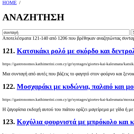
HOME
/
ΑΝΑΖΗΤΗΣΗ
Αποτελέσματα 121-140 από 1206 που βρέθηκαν αναζητώντας
συντα
121.
Κατσικάκι ρολό με σκόρδο και δεντρο
https://gastronomos.kathimerini.com.cy/gr/syntages/giortes-kai-kalesmata/katsik
Μια συνταγή από αυτές που βάζεις το φαγητό στον φούρνο και ξενοιά
122.
Μοσχαράκι με κυδώνια, παλαιό και μο
https://gastronomos.kathimerini.com.cy/gr/syntages/giortes-kai-kalesmata/mos
H ζαγορίσια εκδοχή αυτού του πιάτου ορίζει μαγείρεμα με γίδα ή με
123.
Κοχύλια φουρνιστά με μπρόκολο και κ