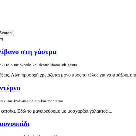
γή
.
λίβανο στη γάστρα
aki-rolo-me-skordo-kai-dentrolibano-sth-gastra
ζεις. Λίγη προσοχή χρειάζεται μόνο προς το τέλος για να φτιάξουμε τ
ντέρνο
xaraki-me-kydwnia-palaio-kai-monterno
 κατσίκι. Εδώ το μαγειρεύουμε με μοσχαράκι γάλακτος....
ουνουπίδι