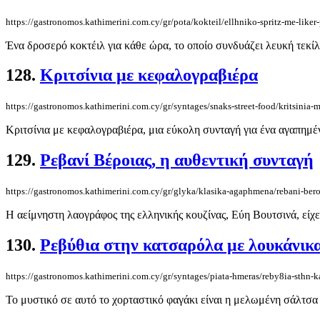
https://gastronomos.kathimerini.com.cy/gr/pota/kokteil/ellhniko-spritz-me-liker-
Ένα δροσερό κοκτέιλ για κάθε ώρα, το οποίο συνδυάζει λευκή τεκίλ
128.
Κριτσίνια με κεφαλογραβιέρα
https://gastronomos.kathimerini.com.cy/gr/syntages/snaks-street-food/kritsinia-
Κριτσίνια με κεφαλογραβιέρα, μια εύκολη συνταγή για ένα αγαπημέν
129.
Ρεβανί Βέροιας, η αυθεντική συνταγή
https://gastronomos.kathimerini.com.cy/gr/glyka/klasika-agaphmena/rebani-ber
H αείμνηστη λαογράφος της ελληνικής κουζίνας, Εύη Βουτσινά, είχε 
130.
Ρεβύθια στην κατσαρόλα με λουκάνικ
https://gastronomos.kathimerini.com.cy/gr/syntages/piata-hmeras/reby8ia-sthn-
Το μυστικό σε αυτό το χορταστικό φαγάκι είναι η μελωμένη σάλτσα π