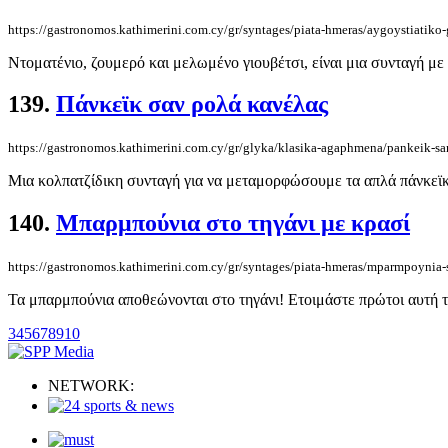
https://gastronomos.kathimerini.com.cy/gr/syntages/piata-hmeras/aygoystiatiko-
Ντοματένιο, ζουμερό και μελωμένο γιουβέτσι, είναι μια συνταγή μ
139.
Πάνκεϊκ σαν ρολά κανέλας
https://gastronomos.kathimerini.com.cy/gr/glyka/klasika-agaphmena/pankeik-sa
Μια κολπατζίδικη συνταγή για να μεταμορφώσουμε τα απλά πάνκεϊκ 
140.
Μπαρμπούνια στο τηγάνι με κρασί
https://gastronomos.kathimerini.com.cy/gr/syntages/piata-hmeras/mparmpoynia-
Τα μπαρμπούνια αποθεώνονται στο τηγάνι! Ετοιμάστε πρώτοι αυτή τ
3
4
5
6
7
8
9
10
NETWORK: