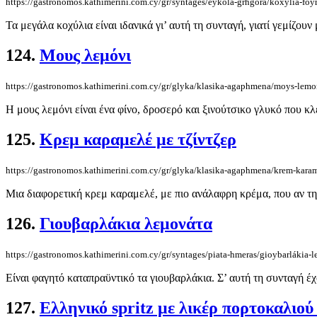
https://gastronomos.kathimerini.com.cy/gr/syntages/eykola-grhgora/koxylia-fo
Τα μεγάλα κοχύλια είναι ιδανικά γι’ αυτή τη συνταγή, γιατί γεμίζου
124.
Μους λεμόνι
https://gastronomos.kathimerini.com.cy/gr/glyka/klasika-agaphmena/moys-lemo
Η μους λεμόνι είναι ένα φίνο, δροσερό και ξινούτσικο γλυκό που κλε
125.
Κρεμ καραμελέ με τζίντζερ
https://gastronomos.kathimerini.com.cy/gr/glyka/klasika-agaphmena/krem-karam
Μια διαφορετική κρεμ καραμελέ, με πιο ανάλαφρη κρέμα, που αν της 
126.
Γιουβαρλάκια λεμονάτα
https://gastronomos.kathimerini.com.cy/gr/syntages/piata-hmeras/gioybarlákia-
Είναι φαγητό καταπραϋντικό τα γιουβαρλάκια. Σ’ αυτή τη συνταγή έχ
127.
Ελληνικό spritz με λικέρ πορτοκαλιού 