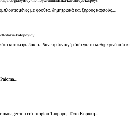
-mpares-giaoyrtioy-me-froyta-dhmhtriaka-kai-3hroys-karpoys
εμπλουτισμένες με φρούτα, δημητριακά και ξηρούς καρπούς....
keftedakia-kotopoyloy
α κοτοκεφτεδάκια. Ιδανική συνταγή τόσο για το καθημερινό όσο και γ
Paloma....
ar manager του εστιατορίου Tanpopo, Τάσο Κοράκη....