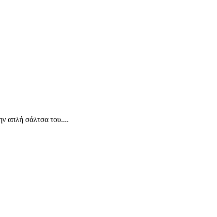
ην απλή σάλτσα του....