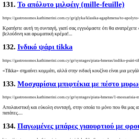
131.
Το απόλυτο μιλφέιγ (mille-feuille)
https://gastronomos.kathimerini.com.cy/gr/glyka/klasika-agaphmena/to-apolyto-m
Κρατήστε αυτή τη συνταγή, γιατί σας εγγυόμαστε ότι θα ανατρέχετε 
βελούδινη και αρωματική κρέμα!...
132.
Ινδικό ψάρι tikka
https://gastronomos.kathimerini.com.cy/gr/syntages/piata-hmeras/indiko-psári-t
«Tikka» σημαίνει κομμάτι, αλλά στην ινδική κουζίνα είναι μια με
133.
Μοσχαρίσια μπιφτέκια με πέστο μυρω
https://gastronomos.kathimerini.com.cy/gr/syntages/piata-hmeras/1-mosxarisia
Απολαυστική και εύκολη συνταγή, στην οποία το μόνο που θα μας απασ
πατάτες....
134.
Παγωμένες μπάρες γιαουρτιού με φρο