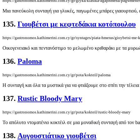
https://gastronomos.kathimerini.com.cy/gr/glyka/klasika-agaphmena/pagwmenes
Μια πανεύκολη συνταγή για γλυκές, παγωμένες μπάρες γιαουρτιού, 
135.
Γιουβέτσι με κεφτεδάκια κοτόπουλου
https://gastronomos.kathimerini.com.cy/gr/syntages/piata-hmeras/gioybetsi-me-
Οικογενειακό και πεντανόστιμο το μελωμένο κριθαράκι με τα μυρωδάτ
136.
Paloma
https://gastronomos.kathimerini.com.cy/gr/pota/kokteil/paloma
Η συνταγή και όλα τα μυστικά για να φτιάξουμε στο σπίτι την τέλεια 
137.
Rustic Bloody Mary
https://gastronomos.kathimerini.com.cy/gr/pota/kokteil/rustic-bloody-mary
Το απόλυτο ντοματένιο κοκτέιλ σε μια μοναδική συνταγή από τον b
138.
Αυγουστιάτικο γιουβέτσι