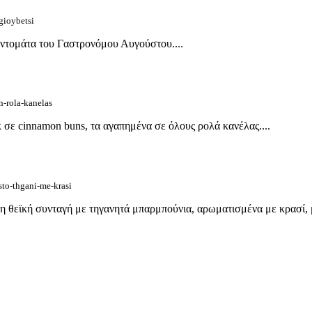
gioybetsi
ε ντομάτα του Γαστρονόμου Αυγούστου....
n-rola-kanelas
σε cinnamon buns, τα αγαπημένα σε όλους ρολά κανέλας....
sto-thgani-me-krasi
η θεϊκή συνταγή με τηγανητά μπαρμπούνια, αρωματισμένα με κρασί, μ