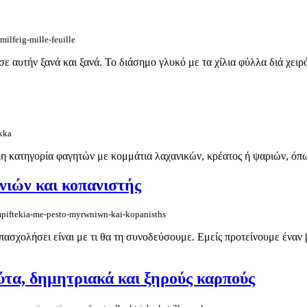
ilfeig-mille-feuille
σε αυτήν ξανά και ξανά. Το διάσημο γλυκό με τα χίλια φύλλα διά χε
ikka
γάλη κατηγορία φαγητών με κομμάτια λαχανικών, κρέατος ή ψαριών, 
νιών και κοπανιστής
-mpiftekia-me-pesto-myrwniwn-kai-kopanisths
χολήσει είναι με τι θα τη συνοδεύσουμε. Εμείς προτείνουμε έναν βου
ύτα, δημητριακά και ξηρούς καρπούς