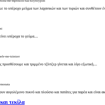
yrnista-me-mprokolo-kai-koynoypidi
ν με το υπέροχο μείγμα των λαχανικών και των τυριών και συνθέτουν έ
ni
ίνει υπέροχα το γεύμα....
ele-me-tzintzer
προσθέσουμε και τριμμένο τζίντζερ γίνεται και λίγο εξωτική....
lemonata
ουν αυγολέμονο πυκνό και πλούσιο και πατάτες για παρέα και είναι ακ
και τεκίλα