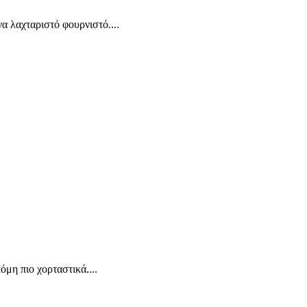
να λαχταριστό φουρνιστό....
όμη πιο χορταστικά....