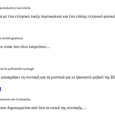
portokalioy-kai-tekila
α με ένα ελληνικό λικέρ πορτοκαλιού και ένα επίσης ελληνικό φυσικό
me-kefalograbiera
ο σνακ που όλοι λατρεύουν....
oias-h-ay8entikh-syntagh
καταγράψει τη συνταγή και τα μυστικά για το ξακουστό ρεβανί της Βέρ
α
katsarola-me-loykanika
ου δημιουργείται από όλα τα υλικά της συνταγής....