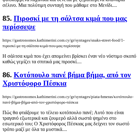
σέλινο. Μια πολύτιμη συνταγή που μάθαμε στο Μενίδι....
85.
Πιροσκί με τη σάλτσα κιμά που μας
περίσσεψε
https://gastronomos.kathimerini.com.cy/gr/syntages/snaks-street-food/1-
πιροσκί-με-τη-σάλτσα-κιμά-που-μας-περίσσεψε
Η σάλτσα κιμά που έχει απομείνει βρίσκει έναν νέο νόστιμο σκοπό
καθώς γεμίζει τα σπιτικά μας πιροσκί....
86.
Κοτόπουλο πανέ βήμα βήμα, από τον
Χριστόφορο Πέσκια
https://gastronomos.kathimerini.com.cy/gr/syntages/piata-hmeras/κοτόπουλο-
πανέ-βήμα-βήμα-από-τον-χριστόφορο-πέσκια
Πώς θα φτιάξουμε το τέλειο κοτόπουλο πανέ; Αυτό που είναι
τραγανό εξωτερικά και ζουμερό αλλά σωστά ψημένο στο
εσωτερικό του; Ο Χριστόφορος Πέσκιας μας δείχνει τον σωστό
τρόπο μαζί με όλα τα μυστικά....