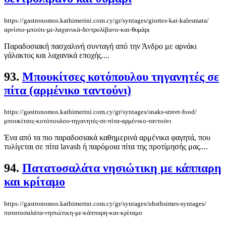
https://gastronomos.kathimerini.com.cy/gr/syntages/giortes-kai-kalesmata/
αρνίσιο-μπούτι-με-λαχανικά-δεντρολίβανο-και-θυμάρι
Παραδοσιακή πασχαλινή συνταγή από την Άνδρο με αρνάκι
γάλακτος και λαχανικά εποχής....
93.
Μπουκίτσες κοτόπουλου τηγανητές σε
πίτα (αρμένικο ταντούνι)
https://gastronomos.kathimerini.com.cy/gr/syntages/snaks-street-food/
μπουκίτσες-κοτόπουλου-τηγανητές-σε-πίτα-αρμένικο-ταντούνι
Ένα από τα πιο παραδοσιακά καθημερινά αρμένικα φαγητά, που
τυλίγεται σε πίτα lavash ή παρόμοια πίτα της προτίμησής μας....
94.
Πατατοσαλάτα νησιώτικη με κάππαρη
και κρίταμο
https://gastronomos.kathimerini.com.cy/gr/syntages/nhsthsimes-syntages/
πατατοσαλάτα-νησιώτικη-με-κάππαρη-και-κρίταμο