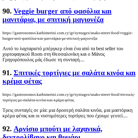
90.
Veggie burger από φασόλια και
μανιτάρια, με σπιτική μαγιονέζα
https://gastronomos.kathimerini.com.cy/gr/syntages/snaks-street-food/veggie-
burger-από-φασόλια-και-μανιτάρια-με-σπιτική-μαγιονέζα
Αυτό το λαχταριστό μπέργκερ είναι ένα από τα best seller του
χορτοφαγικού Roots στη Θεσσαλονίκη και ο Μάνος
Γρηγορόπουλος μάς έδωσε τη συνταγή....
91.
Σπιτικές τορτίγιες με σαλάτα κινόα και
κρέμα φέτας
https://gastronomos.kathimerini.com.cy/gr/syntages/snaks-street-food/σπιτικές-
τορτίγιες-με-σαλάτα-κινόα-και-κρέμα-φέτας
Τρεις συνταγές σε μία: μια δροσερή σαλάτα κινόα, μια μαστόρικη
κρέμα φέτας και οι νοστιμότερες τορτίγιες που έχουμε γευτεί....
92.
Αρνίσιο μπούτι με λαχανικά,
δεντρολίβανο και θυμάρι