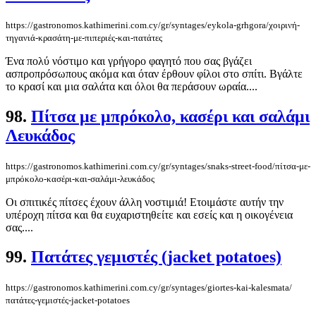
https://gastronomos.kathimerini.com.cy/gr/syntages/eykola-grhgora/χοιρινή-
τηγανιά-κρασάτη-με-πιπεριές-και-πατάτες
Ένα πολύ νόστιμο και γρήγορο φαγητό που σας βγάζει
ασπροπρόσωπους ακόμα και όταν έρθουν φίλοι στο σπίτι. Βγάλτε
το κρασί και μια σαλάτα και όλοι θα περάσουν ωραία....
98.
Πίτσα με μπρόκολο, κασέρι και σαλάμι
Λευκάδος
https://gastronomos.kathimerini.com.cy/gr/syntages/snaks-street-food/πίτσα-με-
μπρόκολο-κασέρι-και-σαλάμι-λευκάδος
Οι σπιτικές πίτσες έχουν άλλη νοστιμιά! Ετοιμάστε αυτήν την
υπέροχη πίτσα και θα ευχαριστηθείτε και εσείς και η οικογένεια
σας....
99.
Πατάτες γεμιστές (jacket potatoes)
https://gastronomos.kathimerini.com.cy/gr/syntages/giortes-kai-kalesmata/
πατάτες-γεμιστές-jacket-potatoes