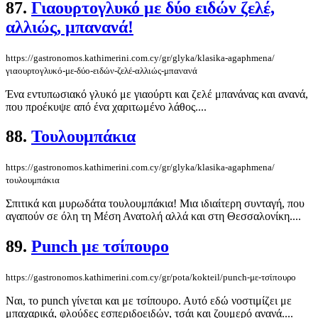
87.
Γιαουρτογλυκό με δύο ειδών ζελέ,
αλλιώς, μπανανά!
https://gastronomos.kathimerini.com.cy/gr/glyka/klasika-agaphmena/
γιαουρτογλυκό-με-δύο-ειδών-ζελέ-αλλιώς-μπανανά
Ένα εντυπωσιακό γλυκό με γιαούρτι και ζελέ μπανάνας και ανανά,
που προέκυψε από ένα χαριτωμένο λάθος....
88.
Τουλουμπάκια
https://gastronomos.kathimerini.com.cy/gr/glyka/klasika-agaphmena/
τουλουμπάκια
Σπιτικά και μυρωδάτα τουλουμπάκια! Μια ιδιαίτερη συνταγή, που
αγαπούν σε όλη τη Μέση Ανατολή αλλά και στη Θεσσαλονίκη....
89.
Punch με τσίπουρο
https://gastronomos.kathimerini.com.cy/gr/pota/kokteil/punch-με-τσίπουρο
Ναι, το punch γίνεται και με τσίπουρο. Αυτό εδώ νοστιμίζει με
μπαχαρικά, φλούδες εσπεριδοειδών, τσάι και ζουμερό ανανά....