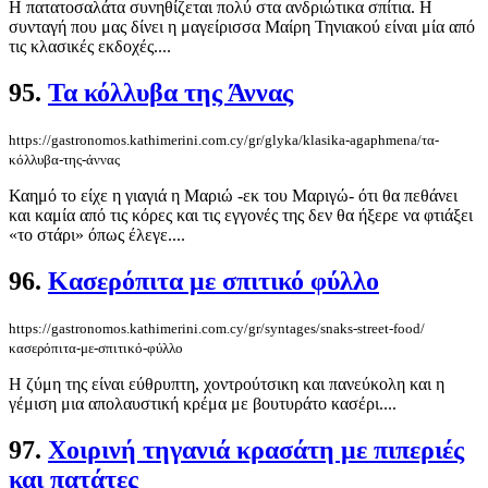
Η πατατοσαλάτα συνηθίζεται πολύ στα ανδριώτικα σπίτια. Η
συνταγή που μας δίνει η μαγείρισσα Μαίρη Τηνιακού είναι μία από
τις κλασικές εκδοχές....
95.
Τα κόλλυβα της Άννας
https://gastronomos.kathimerini.com.cy/gr/glyka/klasika-agaphmena/τα-
κόλλυβα-της-άννας
Καημό το είχε η γιαγιά η Μαριώ -εκ του Μαριγώ- ότι θα πεθάνει
και καμία από τις κόρες και τις εγγονές της δεν θα ήξερε να φτιάξει
«το στάρι» όπως έλεγε....
96.
Κασερόπιτα με σπιτικό φύλλο
https://gastronomos.kathimerini.com.cy/gr/syntages/snaks-street-food/
κασερόπιτα-με-σπιτικό-φύλλο
Η ζύμη της είναι εύθρυπτη, χοντρούτσικη και πανεύκολη και η
γέμιση μια απολαυστική κρέμα με βουτυράτο κασέρι....
97.
Χοιρινή τηγανιά κρασάτη με πιπεριές
και πατάτες