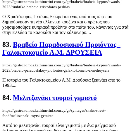
https://gastronomos.kathimerini.com.cy/gr/brabeia/brabeia-kypros/awards-
2023/timhtiko-brabeio-xristoforos-peskias
Ο Χριστόφορος Πέσκιας θεωρείται ένας από τους σεφ που
δημιούργησαν τη νέα ελληνική κουζίνα και ο πρώτος που
χρησιμοποίησε κυπριακά προϊόντα στα πιάτα του, κάνοντας γνωστά
στην Ελλάδα το κολοκάσι και τον κόλιανδρο....
83.
Βραβείο Παραδοσιακού Προιόντος -
Γαλακτοκομείο Α.Μ. ΔΡΟΥΣΕΙΑ
https://gastronomos.kathimerini.com.cy/gr/brabeia/brabeia-kypros/awards-
2023/brabeio-paradosiakoy-proiontos-galaktokomeio-a-m-droyseia
Η ιστορία του Γαλακτοκομείου Α.Μ. Δρούσεια ξεκινάει από το
1993....
84.
Μελιτζανάκι τουρσί γεμιστό
https://gastronomos.kathimerini.com.cy/gr/syntages/snaks-street-
food/melitzanaki-toyrsi-gemisto
Αυτό το μελιτζανάκι τουρσί είναι γεμιστό με ένα μείγμα από
ψιλοκομμένα λαχανικά και δένεται με ζεματισμένα κλωνάρια