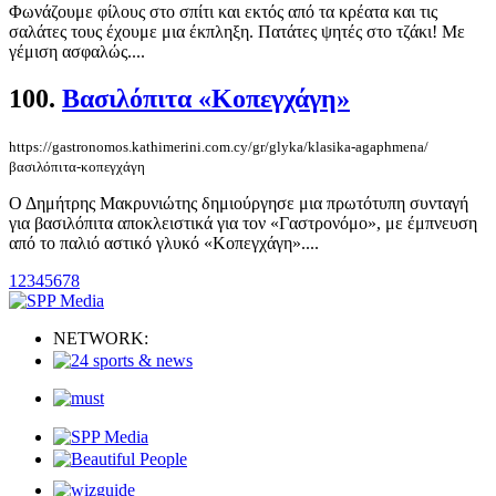
Φωνάζουμε φίλους στο σπίτι και εκτός από τα κρέατα και τις
σαλάτες τους έχουμε μια έκπληξη. Πατάτες ψητές στο τζάκι! Με
γέμιση ασφαλώς....
100.
Βασιλόπιτα «Κοπεγχάγη»
https://gastronomos.kathimerini.com.cy/gr/glyka/klasika-agaphmena/
βασιλόπιτα-κοπεγχάγη
Ο Δημήτρης Μακρυνιώτης δημιούργησε μια πρωτότυπη συνταγή
για βασιλόπιτα αποκλειστικά για τον «Γαστρονόμο», με έμπνευση
από το παλιό αστικό γλυκό «Κοπεγχάγη»....
1
2
3
4
5
6
7
8
NETWORK: