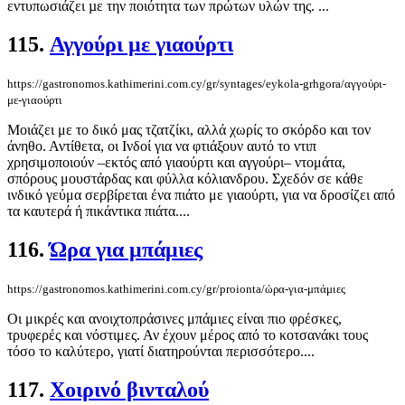
εντυπωσιάζει µε την ποιότητα των πρώτων υλών της. ...
115.
Αγγούρι με γιαούρτι
https://gastronomos.kathimerini.com.cy/gr/syntages/eykola-grhgora/αγγούρι-
με-γιαούρτι
Μοιάζει με το δικό μας τζατζίκι, αλλά χωρίς το σκόρδο και τον
άνηθο. Αντίθετα, οι Ινδοί για να φτιάξουν αυτό το ντιπ
χρησιμοποιούν –εκτός από γιαούρτι και αγγούρι– ντομάτα,
σπόρους μουστάρδας και φύλλα κόλιανδρου. Σχεδόν σε κάθε
ινδικό γεύμα σερβίρεται ένα πιάτο με γιαούρτι, για να δροσίζει από
τα καυτερά ή πικάντικα πιάτα....
116.
Ώρα για μπάμιες
https://gastronomos.kathimerini.com.cy/gr/proionta/ώρα-για-μπάμιες
Οι μικρές και ανοιχτοπράσινες μπάμιες είναι πιο φρέσκες,
τρυφερές και νόστιμες. Αν έχουν μέρος από το κοτσανάκι τους
τόσο το καλύτερο, γιατί διατηρούνται περισσότερο....
117.
Χοιρινό βινταλού