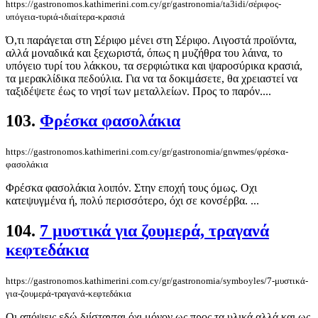
https://gastronomos.kathimerini.com.cy/gr/gastronomia/ta3idi/σέριφος-
υπόγεια-τυριά-ιδιαίτερα-κρασιά
Ό,τι παράγεται στη Σέριφο μένει στη Σέριφο. Λιγοστά προϊόντα,
αλλά μοναδικά και ξεχωριστά, όπως η μυζήθρα του λάινα, το
υπόγειο τυρί του λάκκου, τα σερφιώτικα και ψαροσύρικα κρασιά,
τα μερακλίδικα πεδούλια. Για να τα δοκιμάσετε, θα χρειαστεί να
ταξιδέψετε έως το νησί των μεταλλείων. Προς το παρόν....
103.
Φρέσκα φασολάκια
https://gastronomos.kathimerini.com.cy/gr/gastronomia/gnwmes/φρέσκα-
φασολάκια
Φρέσκα φασολάκια λοιπόν. Στην εποχή τους όμως. Οχι
κατεψυγμένα ή, πολύ περισσότερο, όχι σε κονσέρβα. ...
104.
7 μυστικά για ζουμερά, τραγανά
κεφτεδάκια
https://gastronomos.kathimerini.com.cy/gr/gastronomia/symboyles/7-μυστικά-
για-ζουμερά-τραγανά-κεφτεδάκια
Οι απόψεις εδώ διίστανται όχι μόνον ως προς τα υλικά αλλά και ως