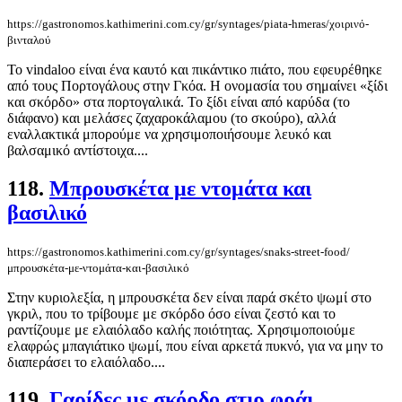
https://gastronomos.kathimerini.com.cy/gr/syntages/piata-hmeras/χοιρινό-
βινταλού
Το vindaloo είναι ένα καυτό και πικάντικο πιάτο, που εφευρέθηκε
από τους Πορτογάλους στην Γκόα. Η ονομασία του σημαίνει «ξίδι
και σκόρδο» στα πορτογαλικά. Το ξίδι είναι από καρύδα (το
διάφανο) και μελάσες ζαχαροκάλαμου (το σκούρο), αλλά
εναλλακτικά μπορούμε να χρησιμοποιήσουμε λευκό και
βαλσαμικό αντίστοιχα....
118.
Μπρουσκέτα με ντομάτα και
βασιλικό
https://gastronomos.kathimerini.com.cy/gr/syntages/snaks-street-food/
μπρουσκέτα-με-ντομάτα-και-βασιλικό
Στην κυριολεξία, η μπρουσκέτα δεν είναι παρά σκέτο ψωμί στο
γκριλ, που το τρίβουμε με σκόρδο όσο είναι ζεστό και το
ραντίζουμε με ελαιόλαδο καλής ποιότητας. Χρησιμοποιούμε
ελαφρώς μπαγιάτικο ψωμί, που είναι αρκετά πυκνό, για να μην το
διαπεράσει το ελαιόλαδο....
119.
Γαρίδες με σκόρδο στιρ φράι