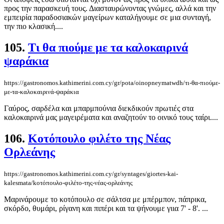
προς την παρασκευή τους. Διασταυρώνοντας γνώμες, αλλά και την
εμπειρία παραδοσιακών μαγείρων καταλήγουμε σε μια συνταγή,
την πιο κλασική....
105.
Τι θα πιούμε με τα καλοκαιρινά
ψαράκια
https://gastronomos.kathimerini.com.cy/gr/pota/oinopneymatwdh/τι-θα-πιούμε-
με-τα-καλοκαιρινά-ψαράκια
Γαύρος, σαρδέλα και μπαρμπούνια διεκδικούν πρωτιές στα
καλοκαιρινά μας μαγειρέματα και αναζητούν το οινικό τους ταίρι....
106.
Koτόπουλο φιλέτο της Νέας
Ορλεάνης
https://gastronomos.kathimerini.com.cy/gr/syntages/giortes-kai-
kalesmata/koτόπουλο-φιλέτο-της-νέας-ορλεάνης
Μαρινάρουμε το κοτόπουλο σε σάλτσα με μπέρμπον, πάπρικα,
σκόρδο, θυμάρι, ρίγανη και πιπέρι και τα ψήνουμε γιια 7' - 8'. ...