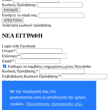
Κωδικός Πρόσβασης:
ΕΙΣΟΔΟΣ
Εισάγετε το email σας:
ΑΠΟΣΤΟΛΗ
Ανάκτηση κωδικού πρόσβασης
ΝΕΑ ΕΓΓΡΑΦΗ
Login with Facebook
Ονομα:*
Επώνυμο:*
Email:*
Επιθυμώ να λαμβάνω ενημερώσεις μέσω Newsletter
Κωδικός Πρόσβασης:*
Επιβεβαίωση Κωδικού Πρόσβασης:*
Αποδοχή
όρων χρήσης
ΕΓΓΡΑΦΗ
Με την περιήγησή σας στο
×
gastronomos.com.cy αποδέχεστε την χρήση
NEWSLETTER - ΕΓΓΡΑΦΗ
cookies.
Περισσότερες πληροφορίες εδώ.