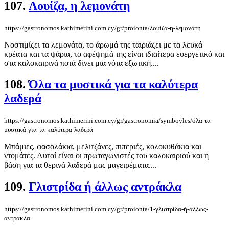
107.
Λουίζα, η λεμονάτη
https://gastronomos.kathimerini.com.cy/gr/proionta/λουίζα-η-λεμονάτη
Νοστιμίζει τα λεμονάτα, το άρωμά της ταιριάζει με τα λευκά
κρέατα και τα ψάρια, το αφέψημά της είναι ιδιαίτερα ευεργετικό και
στα καλοκαιρινά ποτά δίνει μια νότα εξωτική....
108.
Όλα τα μυστικά για τα καλύτερα
λαδερά
https://gastronomos.kathimerini.com.cy/gr/gastronomia/symboyles/όλα-τα-
μυστικά-για-τα-καλύτερα-λαδερά
Μπάμιες, φασολάκια, μελιτζάνες, πιπεριές, κολοκυθάκια και
ντομάτες. Αυτοί είναι οι πρωταγωνιστές του καλοκαιριού και η
βάση για τα θερινά λαδερά μας μαγειρέματα....
109.
Γλιστρίδα ή άλλως αντράκλα
https://gastronomos.kathimerini.com.cy/gr/proionta/1-γλιστρίδα-ή-άλλως-
αντράκλα