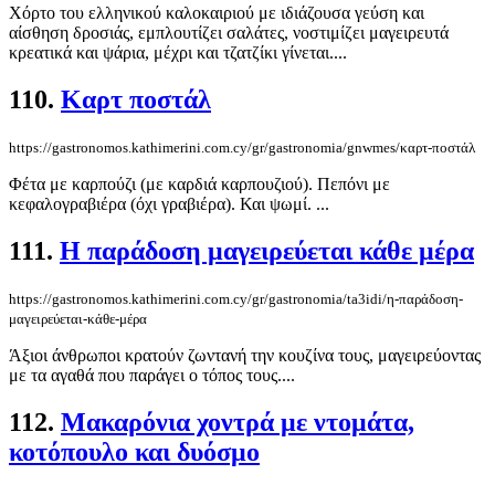
Χόρτο του ελληνικού καλοκαιριού με ιδιάζουσα γεύση και
αίσθηση δροσιάς, εμπλουτίζει σαλάτες, νοστιμίζει μαγειρευτά
κρεατικά και ψάρια, μέχρι και τζατζίκι γίνεται....
110.
Καρτ ποστάλ
https://gastronomos.kathimerini.com.cy/gr/gastronomia/gnwmes/καρτ-ποστάλ
Φέτα με καρπούζι (με καρδιά καρπουζιού). Πεπόνι με
κεφαλογραβιέρα (όχι γραβιέρα). Και ψωμί. ...
111.
Η παράδοση μαγειρεύεται κάθε μέρα
https://gastronomos.kathimerini.com.cy/gr/gastronomia/ta3idi/η-παράδοση-
μαγειρεύεται-κάθε-μέρα
Άξιοι άνθρωποι κρατούν ζωντανή την κουζίνα τους, μαγειρεύοντας
με τα αγαθά που παράγει ο τόπος τους....
112.
Μακαρόνια χοντρά με ντομάτα,
κοτόπουλο και δυόσμο