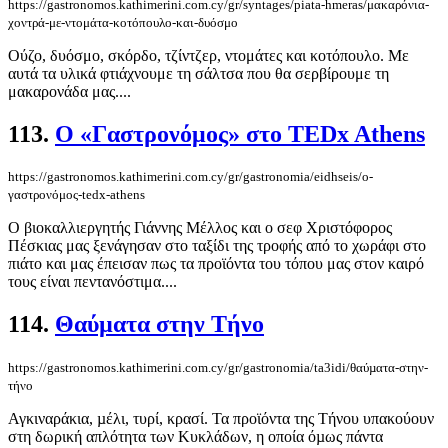
https://gastronomos.kathimerini.com.cy/gr/syntages/piata-hmeras/μακαρόνια-
χοντρά-με-ντομάτα-κοτόπουλο-και-δυόσμο
Ούζο, δυόσμο, σκόρδο, τζίντζερ, ντομάτες και κοτόπουλο. Με
αυτά τα υλικά φτιάχνουμε τη σάλτσα που θα σερβίρουμε τη
μακαρονάδα μας....
113.
Ο «Γαστρονόμος» στο TEDx Athens
https://gastronomos.kathimerini.com.cy/gr/gastronomia/eidhseis/ο-
γαστρονόμος-tedx-athens
Ο βιοκαλλιεργητής Γιάννης Μέλλος και ο σεφ Χριστόφορος
Πέσκιας μας ξενάγησαν στο ταξίδι της τροφής από το χωράφι στο
πιάτο και μας έπεισαν πως τα προϊόντα του τόπου μας στον καιρό
τους είναι πεντανόστιμα....
114.
Θαύµατα στην Τήνο
https://gastronomos.kathimerini.com.cy/gr/gastronomia/ta3idi/θαύµατα-στην-
τήνο
Αγκιναράκια, µέλι, τυρί, κρασί. Τα προϊόντα της Τήνου υπακούουν
στη δωρική απλότητα των Κυκλάδων, η οποία όµως πάντα