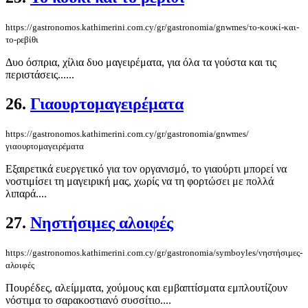
https://gastronomos.kathimerini.com.cy/gr/gastronomia/gnwmes/το-κουκί-και-
το-ρεβίθι
Δυο όσπρια, χίλια δυο μαγειρέματα, για όλα τα γούστα και τις
περιστάσεις......
26.
Γιαουρτομαγειρέματα
https://gastronomos.kathimerini.com.cy/gr/gastronomia/gnwmes/
γιαουρτομαγειρέματα
Εξαιρετικά ευεργετικό για τον οργανισμό, το γιαούρτι μπορεί να
νοστιμίσει τη μαγειρική μας, χωρίς να τη φορτώσει με πολλά
λιπαρά....
27.
Νηστήσιμες αλοιφές
https://gastronomos.kathimerini.com.cy/gr/gastronomia/symboyles/νηστήσιμες-
αλοιφές
Πουρέδες, αλείμματα, χούμους και εμβαπτίσματα εμπλουτίζουν
νόστιμα το σαρακοστιανό συσσίτιο....