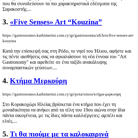
που θα συνοδεύσουν τα πιο χαρακτηριστικά εδέσματα της
Σαρακοστής....
3.
«Five Senses» Art “Kouzina”
https://gastronomos.kathimerini.com.cy/gr/gastronomia/afi3eis/five-senses-art-
kouzina
Κατά την επίσκεψή σας στη Ρόδο, το νησί του Ήλιου, αφήστε και
τις πέντε αισθήσεις σας να αγκαλιάσουν τη νέα έννοια του "Art
Gastronomy" και αφεθείτε σε ένα ταξίδι ανακάλυψης
συναρπαστικών γεύσεων....
4.
Κτήμα Μερκούρη
https://gastronomos.kathimerini.com.cy/gr/pota/oinos/κτήμα-μερκούρη
Στο Κορακοχώρι Ηλείας βρίσκεται ένα κτήμα που έχει τη
μοναδικότητα να ανήκει από τα τέλη του 19ου αιώνα στην ίδια
πάντα οικογένεια, με τις ίδιες πάντα καλλιέργειες: αμπέλι και
ελιές....
5.
Τι θα πιούμε με τα καλοκαιρινά