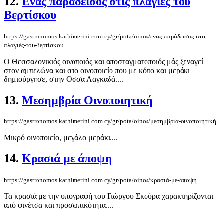
12.
Ενας παράδεισος στις πλαγιές του
Βερτίσκου
https://gastronomos.kathimerini.com.cy/gr/pota/oinos/ενας-παράδεισος-στις-
πλαγιές-του-βερτίσκου
Ο Θεσσαλονικιός οινοποιός και αποσταγματοποιός μάς ξεναγεί
στον αμπελώνα και στο οινοποιείο που με κόπο και μεράκι
δημιούργησε, στην Οσσα Λαγκαδά....
13.
Μεσημβρία Οινοποιητική
https://gastronomos.kathimerini.com.cy/gr/pota/oinos/μεσημβρία-οινοποιητική
Μικρό οινοποιείο, μεγάλο μεράκι....
14.
Κρασιά με άποψη
https://gastronomos.kathimerini.com.cy/gr/pota/oinos/κρασιά-με-άποψη
Τα κρασιά με την υπογραφή του Γιώργου Σκούρα χαρακτηρίζονται
από φινέτσα και προσωπικότητα....