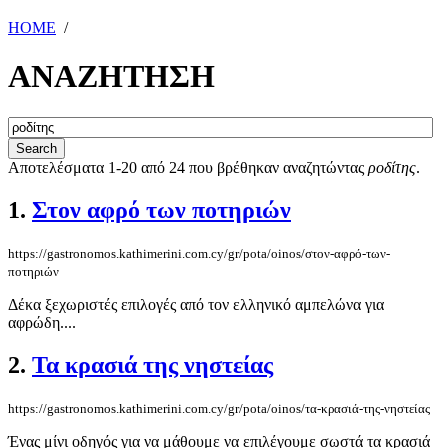
HOME
/
ΑΝΑΖΗΤΗΣΗ
Αποτελέσματα 1-20 από 24 που βρέθηκαν αναζητώντας
ροδίτης
.
1.
Στον αφρό των ποτηριών
https://gastronomos.kathimerini.com.cy/gr/pota/oinos/στον-αφρό-των-
ποτηριών
Δέκα ξεχωριστές επιλογές από τον ελληνικό αμπελώνα για
αφρώδη....
2.
Τα κρασιά της νηστείας
https://gastronomos.kathimerini.com.cy/gr/pota/oinos/τα-κρασιά-της-νηστείας
Ένας μίνι οδηγός για να μάθουμε να επιλέγουμε σωστά τα κρασιά