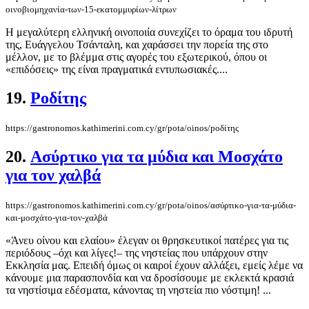
οινοβιομηχανία-των-15-εκατομμυρίων-λίτρων
Η μεγαλύτερη ελληνική οινοποιία συνεχίζει το όραμα του ιδρυτή
της, Ευάγγελου Τσάνταλη, και χαράσσει την πορεία της στο
μέλλον, με το βλέμμα στις αγορές του εξωτερικού, όπου οι
«επιδόσεις» της είναι πραγματικά εντυπωσιακές....
19.
Pοδίτης
https://gastronomos.kathimerini.com.cy/gr/pota/oinos/pοδίτης
20.
Ασύρτικο για τα μύδια και Μοσχάτο
για τον χαλβά
https://gastronomos.kathimerini.com.cy/gr/pota/oinos/ασύρτικο-για-τα-μύδια-
και-μοσχάτο-για-τον-χαλβά
«Άνευ οίνου και ελαίου» έλεγαν οι θρησκευτικοί πατέρες για τις
περιόδους –όχι και λίγες!– της νηστείας που υπάρχουν στην
Εκκλησία μας. Επειδή όμως οι καιροί έχουν αλλάξει, εμείς λέμε να
κάνουμε μια παρασπονδία και να δροσίσουμε με εκλεκτά κρασιά
τα νηστίσιμα εδέσματα, κάνοντας τη νηστεία πιο νόστιμη! ...