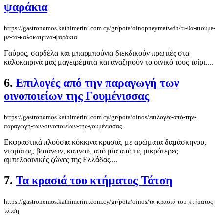
ψαράκια
https://gastronomos.kathimerini.com.cy/gr/pota/oinopneymatwdh/τι-θα-πιούμε-
με-τα-καλοκαιρινά-ψαράκια
Γαύρος, σαρδέλα και μπαρμπούνια διεκδικούν πρωτιές στα
καλοκαιρινά μας μαγειρέματα και αναζητούν το οινικό τους ταίρι....
6.
Επιλογές από την παραγωγή των
οινοποιείων της Γουμένισσας
https://gastronomos.kathimerini.com.cy/gr/pota/oinos/επιλογές-από-την-
παραγωγή-των-οινοποιείων-της-γουμένισσας
Εκφραστικά πλούσια κόκκινα κρασιά, με αρώματα δαμάσκηνου,
ντομάτας, βοτάνων, καπνού, από μία από τις μικρότερες
αμπελοοινικές ζώνες της Ελλάδας....
7.
Τα κρασιά του κτήματος Τάτση
https://gastronomos.kathimerini.com.cy/gr/pota/oinos/τα-κρασιά-του-κτήματος-
τάτση