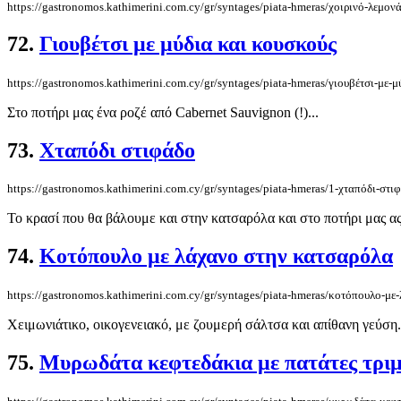
https://gastronomos.kathimerini.com.cy/gr/syntages/piata-hmeras/χοιρινό-λεμονά
72.
Γιουβέτσι με μύδια και κουσκούς
https://gastronomos.kathimerini.com.cy/gr/syntages/piata-hmeras/γιουβέτσι-με-
Στο ποτήρι μας ένα ροζέ από Cabernet Sauvignon (!)...
73.
Χταπόδι στιφάδο
https://gastronomos.kathimerini.com.cy/gr/syntages/piata-hmeras/1-χταπόδι-στι
To κρασί που θα βάλουμε και στην κατσαρόλα και στο ποτήρι μας 
74.
Κοτόπουλο με λάχανο στην κατσαρόλα
https://gastronomos.kathimerini.com.cy/gr/syntages/piata-hmeras/κοτόπουλο-μ
Χειμωνιάτικο, οικογενειακό, με ζουμερή σάλτσα και απίθανη γεύ
75.
Μυρωδάτα κεφτεδάκια με πατάτες τριμμ