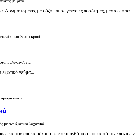
ρνιστές-με-φέτα
α. Αρωματισμένες με ούζο και σε γενναίες ποσότητες, μέσα στο ταψί 
-σπανάκι-και-λευκό-κρασί
κοτόπουλο-με-σόγια
 εξωτικό γεύμα....
τα-με-μυρωδικά
κά
τές-με-ανοιξιάτικα-λαχανικά
ρες και τον αρακά μέχρι το φρέσκο ανθότυρο, που αυτή την εποχή είνα