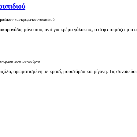
ουπιδιού
ε-μπέικον-και-κρέμα-κουνουπιδιού
αρονάδα, μόνο που, αντί για κρέμα γάλακτος, ο σεφ ετοιμάζει μια α
ες-κρασάτες-στον-φούρνο
ιζόλα, αρωματισμένη με κρασί, μουστάρδα και ρίγανη. Τις συνοδεύου