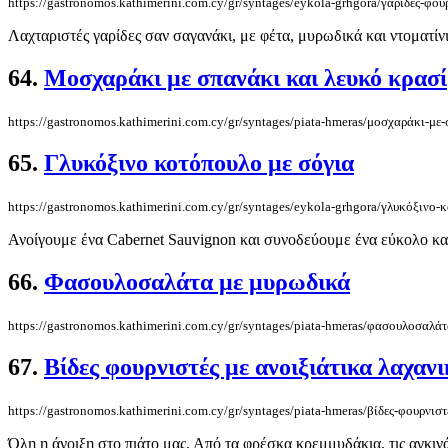
https://gastronomos.kathimerini.com.cy/gr/syntages/eykola-grhgora/γαρίδες-φου
Λαχταριστές γαρίδες σαν σαγανάκι, με φέτα, μυρωδικά και ντοματίνι
64.
Μοσχαράκι με σπανάκι και λευκό κρασί
https://gastronomos.kathimerini.com.cy/gr/syntages/piata-hmeras/μοσχαράκι-με
65.
Γλυκόξινο κοτόπουλο με σόγια
https://gastronomos.kathimerini.com.cy/gr/syntages/eykola-grhgora/γλυκόξινο-
Ανοίγουμε ένα Cabernet Sauvignon και συνοδεύουμε ένα εύκολο και
66.
Φασουλοσαλάτα με μυρωδικά
https://gastronomos.kathimerini.com.cy/gr/syntages/piata-hmeras/φασουλοσαλά
67.
Βίδες φουρνιστές με ανοιξιάτικα λαχανι
https://gastronomos.kathimerini.com.cy/gr/syntages/piata-hmeras/βίδες-φουρνισ
Όλη η άνοιξη στο πιάτο μας. Από τα φρέσκα κρεμμυδάκια, τις αγκινά