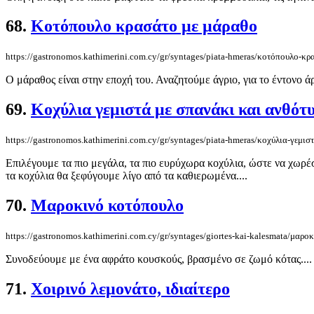
68.
Κοτόπουλο κρασάτο με μάραθο
https://gastronomos.kathimerini.com.cy/gr/syntages/piata-hmeras/κοτόπουλο-κ
Ο μάραθος είναι στην εποχή του. Αναζητούμε άγριο, για το έντονο ά
69.
Κοχύλια γεμιστά με σπανάκι και ανθότ
https://gastronomos.kathimerini.com.cy/gr/syntages/piata-hmeras/κοχύλια-γεμισ
Επιλέγουμε τα πιο μεγάλα, τα πιο ευρύχωρα κοχύλια, ώστε να χωρέσ
τα κοχύλια θα ξεφύγουμε λίγο από τα καθιερωμένα....
70.
Μαροκινό κοτόπουλο
https://gastronomos.kathimerini.com.cy/gr/syntages/giortes-kai-kalesmata/μαρο
Συνοδεύουμε με ένα αφράτο κουσκούς, βρασμένο σε ζωμό κότας....
71.
Χοιρινό λεμονάτο, ιδιαίτερο