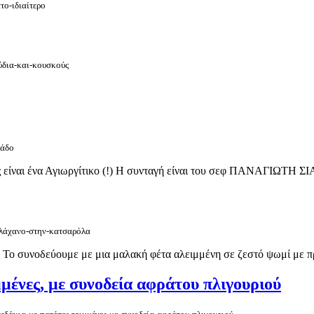
το-ιδιαίτερο
μύδια-και-κουσκούς
φάδο
ας είναι ένα Αγιωργίτικο (!) Η συνταγή είναι του σεφ ΠΑΝΑΓΙΩΤΗ Σ
ε-λάχανο-στην-κατσαρόλα
ση. Το συνοδεύουμε με μια μαλακή φέτα αλειμμένη σε ζεστό ψωμί μ
ένες, με συνοδεία αφράτου πλιγουριού