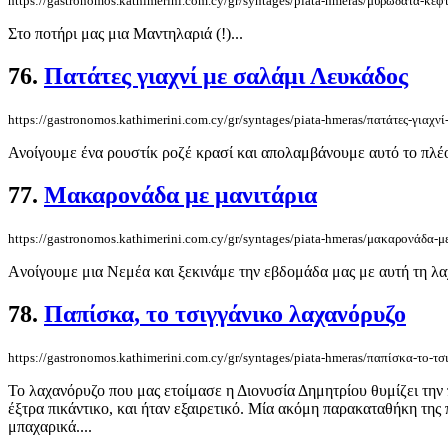
https://gastronomos.kathimerini.com.cy/gr/syntages/piata-hmeras/μυρωδάτα-κεφ
Στο ποτήρι μας μια Μαντηλαριά (!)...
76.
Πατάτες γιαχνί με σαλάμι Λευκάδος
https://gastronomos.kathimerini.com.cy/gr/syntages/piata-hmeras/πατάτες-γιαχν
Ανοίγουμε ένα ρουστίκ ροζέ κρασί και απολαμβάνουμε αυτό το π
77.
Μακαρονάδα με μανιτάρια
https://gastronomos.kathimerini.com.cy/gr/syntages/piata-hmeras/μακαρονάδα-μ
Aνοίγουμε μια Νεμέα και ξεκινάμε την εβδομάδα μας με αυτή τη
78.
Παπίσκα, το τσιγγάνικο λαχανόρυζο
https://gastronomos.kathimerini.com.cy/gr/syntages/piata-hmeras/παπίσκα-το-τ
Το λαχανόρυζο που μας ετοίμασε η Διονυσία Δημητρίου θυμίζει την πο
έξτρα πικάντικο, και ήταν εξαιρετικό. Μία ακόμη παρακαταθήκη της
μπαχαρικά....