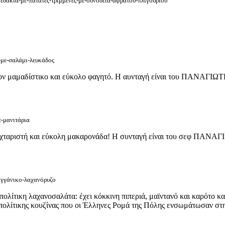
τεδάκια-με-πατάτες-τριμμένες-με-συνοδεία-αφράτου-πλιγουριού
ί-με-σαλάμι-λευκάδος
λέον μαμαδίστικο και εύκολο φαγητό. Η αυνταγή είναι του ΠΑΝΑΓΙΩ
ε-μανιτάρια
 λαχταριστή και εύκολη μακαρονάδα! Η συνταγή είναι του σεφ ΠΑΝ
σιγγάνικο-λαχανόρυζο
λίτικη λαχανοσαλάτα: έχει κόκκινη πιπεριά, μαϊντανό και καρότο και 
 πολίτικης κουζίνας που οι Έλληνες Ρομά της Πόλης ενσωμάτωσαν στη