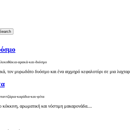
υόσμο
κολοκυθάκια-αρακά-και-δυόσμο
κά, τον μυρωδάτο δυόσμο και ένα αιχμηρό κεφαλοτύρι σε μια λαχταρ
τα
-παντζάρια-καρύδια-και-φέτα
ο κόκκινη, αρωματική και νόστιμη μακαρονάδα....