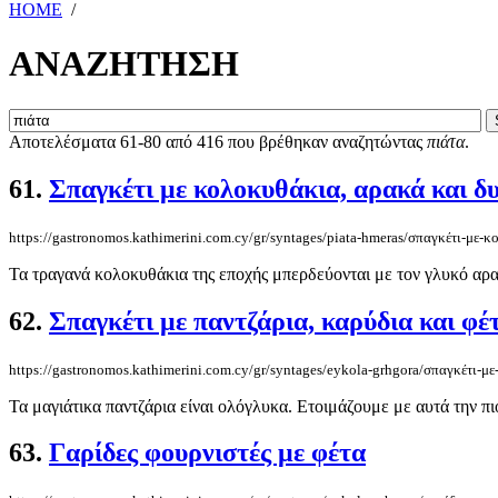
HOME
/
ΑΝΑΖΗΤΗΣΗ
Αποτελέσματα 61-80 από 416 που βρέθηκαν αναζητώντας
πιάτα
.
61.
Σπαγκέτι με κολοκυθάκια, αρακά και δ
https://gastronomos.kathimerini.com.cy/gr/syntages/piata-hmeras/σπαγκέτι-με-
Τα τραγανά κολοκυθάκια της εποχής μπερδεύονται με τον γλυκό αρα
62.
Σπαγκέτι με παντζάρια, καρύδια και φέ
https://gastronomos.kathimerini.com.cy/gr/syntages/eykola-grhgora/σπαγκέτι-με
Τα μαγιάτικα παντζάρια είναι ολόγλυκα. Ετοιμάζουμε με αυτά την πι
63.
Γαρίδες φουρνιστές με φέτα