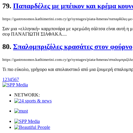
79.
Παπαρδέλες με μπέικον και κρέμα κουν
https://gastronomos.kathimerini.com.cy/gr/syntages/piata-hmeras/παπαρδέλες-μ
Σαν μια «ελληνική» καρμπονάρα με κρεμώδη σάλτσα είναι αυτή η μακ
σεφ ΠΑΝΑΓΙΩΤΗ ΣΙΑΦΑΚΑ....
80.
Σπαλομπριζόλες κρασάτες στον φούρνο
https://gastronomos.kathimerini.com.cy/gr/syntages/piata-hmeras/σπαλομπριζόλ
Τι πιο εύκολο, γρήγορο και απολαυστικό από μια ζουμερή σπαλομπρ
1
2
3
4
5
6
7
NETWORK: