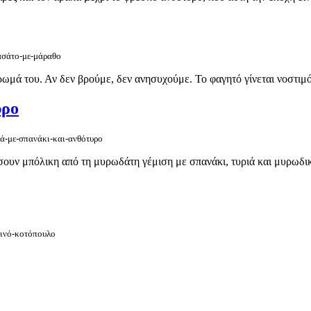
ρασάτο-με-μάραθο
ρωμά του. Αν δεν βρούμε, δεν ανησυχούμε. Το φαγητό γίνεται νοστιμό
υρο
τά-με-σπανάκι-και-ανθότυρο
ουν μπόλικη από τη μυρωδάτη γέμιση με σπανάκι, τυριά και μυρωδικά.
κινό-κοτόπουλο