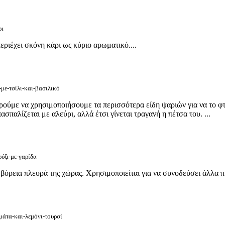
ρι
εριέχει σκόνη κάρι ως κύριο αρωματικό....
-με-τσίλι-και-βασιλικό
ορούμε να χρησιμοποιήσουμε τα περισσότερα είδη ψαριών για να το φ
σπαλίζεται με αλεύρι, αλλά έτσι γίνεται τραγανή η πέτσα του. ...
ρύζι-με-γαρίδα
 βόρεια πλευρά της χώρας. Χρησιμοποιείται για να συνοδεύσει άλλα π
μάτα-και-λεμόνι-τουρσί