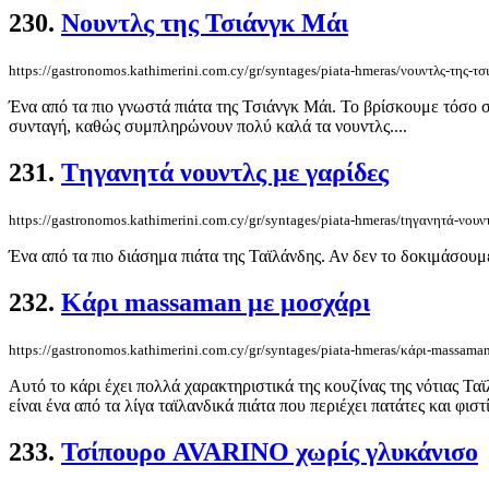
230.
Νουντλς της Τσιάνγκ Μάι
https://gastronomos.kathimerini.com.cy/gr/syntages/piata-hmeras/νουντλς-της-τσ
Ένα από τα πιο γνωστά πιάτα της Τσιάνγκ Μάι. Το βρίσκουμε τόσο σ
συνταγή, καθώς συμπληρώνουν πολύ καλά τα νουντλς....
231.
Tηγανητά νουντλς με γαρίδες
https://gastronomos.kathimerini.com.cy/gr/syntages/piata-hmeras/tηγανητά-νουντ
Ένα από τα πιο διάσημα πιάτα της Ταϊλάνδης. Αν δεν το δοκιμάσουμ
232.
Κάρι massaman με μοσχάρι
https://gastronomos.kathimerini.com.cy/gr/syntages/piata-hmeras/κάρι-massama
Αυτό το κάρι έχει πολλά χαρακτηριστικά της κουζίνας της νότιας Ταϊ
είναι ένα από τα λίγα ταϊλανδικά πιάτα που περιέχει πατάτες και φιστίκ
233.
Τσίπουρο AVARINO χωρίς γλυκάνισο