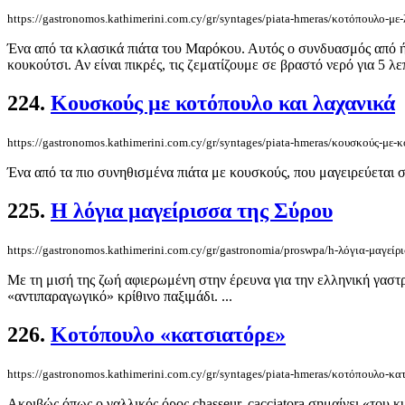
https://gastronomos.kathimerini.com.cy/gr/syntages/piata-hmeras/κοτόπουλο-με-λ
Ένα από τα κλασικά πιάτα του Μαρόκου. Αυτός ο συνδυασμός από ήπ
κουκούτσι. Αν είναι πικρές, τις ζεματίζουμε σε βραστό νερό για 5 λε
224.
Κουσκούς με κοτόπουλο και λαχανικά
https://gastronomos.kathimerini.com.cy/gr/syntages/piata-hmeras/κουσκούς-με-
Ένα από τα πιο συνηθισμένα πιάτα με κουσκούς, που μαγειρεύεται 
225.
H λόγια μαγείρισσα της Σύρου
https://gastronomos.kathimerini.com.cy/gr/gastronomia/proswpa/h-λόγια-μαγείρ
Με τη μισή της ζωή αφιερωμένη στην έρευνα για την ελληνική γαστρ
«αντιπαραγωγικό» κρίθινο παξιμάδι. ...
226.
Κοτόπουλο «κατσιατόρε»
https://gastronomos.kathimerini.com.cy/gr/syntages/piata-hmeras/κοτόπουλο-κα
Ακριβώς όπως ο γαλλικός όρος chasseur, cacciatora σημαίνει «του κυ