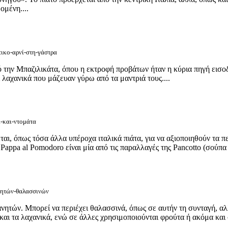
ομένη....
τικο-αρνί-στη-γάστρα
πό την Μπαζιλικάτα, όπου η εκτροφή προβάτων ήταν η κύρια πηγή εισο
 λαχανικά που μάζευαν γύρω από τα μαντριά τους....
ί-και-ντομάτα
αι, όπως τόσα άλλα υπέροχα ιταλικά πιάτα, για να αξιοποιηθούν τα π
Pappa al Pomodoro είναι μία από τις παραλλαγές της Pancotto (σούπα 
ανητών-θαλασσινών
γανητών. Μπορεί να περιέχει θαλασσινά, όπως σε αυτήν τη συνταγή, αλ
αι τα λαχανικά, ενώ σε άλλες χρησιμοποιούνται φρούτα ή ακόμα και 