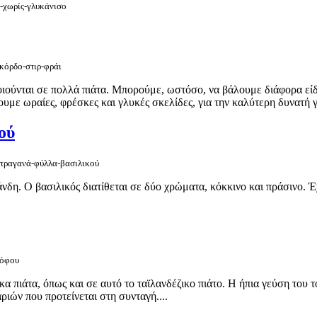
o-χωρίς-γλυκάνισο
σκόρδο-στιρ-φράι
οιούνται σε πολλά πιάτα. Μπορούμε, ωστόσο, να βάλουμε διάφορα είδ
ουμε ωραίες, φρέσκες και γλυκές σκελίδες, για την καλύτερη δυνατή γ
ού
ε-τραγανά-φύλλα-βασιλικού
δη. Ο βασιλικός διατίθεται σε δύο χρώματα, κόκκινο και πράσινο. Έχ
τόφου
κα πιάτα, όπως και σε αυτό το ταϊλανδέζικο πιάτο. Η ήπια γεύση του
ριών που προτείνεται στη συνταγή....