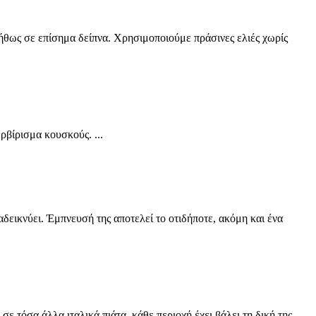
ήθως σε επίσημα δείπνα. Χρησιμοποιούμε πράσινες ελιές χωρίς
ρβίρισμα κουσκούς. ...
αδεικνύει. Έμπνευσή της αποτελεί το οτιδήποτε, ακόμη και ένα
σε τόσα άλλα ιταλικά πιάτα, κάθε περιοχή έχει βάλει τη δική της