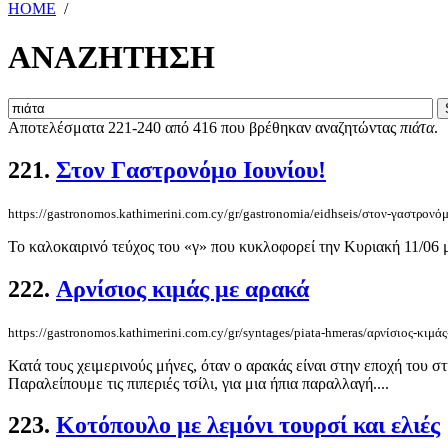
HOME
/
ΑΝΑΖΗΤΗΣΗ
Αποτελέσματα 221-240 από 416 που βρέθηκαν αναζητώντας
πιάτα
.
221.
Στον Γαστρονόμο Ιουνίου!
https://gastronomos.kathimerini.com.cy/gr/gastronomia/eidhseis/στον-γαστρονό
Το καλοκαιρινό τεύχος του «γ» που κυκλοφορεί την Κυριακή 11/06 μ
222.
Αρνίσιος κιμάς με αρακά
https://gastronomos.kathimerini.com.cy/gr/syntages/piata-hmeras/αρνίσιος-κιμά
Κατά τους χειμερινούς μήνες, όταν ο αρακάς είναι στην εποχή του σ
Παραλείπουμε τις πιπεριές τσίλι, για μια ήπια παραλλαγή....
223.
Κοτόπουλο με λεμόνι τουρσί και ελιές