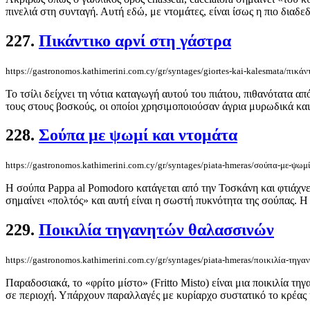
πινελιά στη συνταγή. Αυτή εδώ, με ντομάτες, είναι ίσως η πιο διαδεδ
227.
Πικάντικο αρνί στη γάστρα
https://gastronomos.kathimerini.com.cy/gr/syntages/giortes-kai-kalesmata/πικάν
Το τσίλι δείχνει τη νότια καταγωγή αυτού του πιάτου, πιθανότατα α
τους στους βοσκούς, οι οποίοι χρησιμοποιούσαν άγρια μυρωδικά και
228.
Σούπα με ψωμί και ντομάτα
https://gastronomos.kathimerini.com.cy/gr/syntages/piata-hmeras/σούπα-με-ψωμ
Η σούπα Pappa al Pomodoro κατάγεται από την Τοσκάνη και φτιάχνετ
σημαίνει «πολτός» και αυτή είναι η σωστή πυκνότητα της σούπας. Η 
229.
Ποικιλία τηγανητών θαλασσινών
https://gastronomos.kathimerini.com.cy/gr/syntages/piata-hmeras/ποικιλία-τηγ
Παραδοσιακά, το «φρίτο μίστο» (Fritto Misto) είναι μια ποικιλία τη
σε περιοχή. Υπάρχουν παραλλαγές με κυρίαρχο συστατικό το κρέας κ