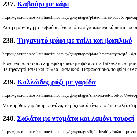
237.
Καβούρι με κάρι
https://gastronomos.kathimerini.com.cy/gr/syntages/piata-hmeras/καβούρι-με-κά
Αυτή η συνταγή με καβούρι είναι από τα λίγα ταϊλανδικά πιάτα που π
238.
Τηγανητό ψάρι με τσίλι και βασιλικό
https://gastronomos.kathimerini.com.cy/gr/syntages/piata-hmeras/τηγανητό-ψάρι
Είναι ένα από τα πιο δημοφιλή πιάτα με ψάρι στην Ταϊλάνδη και μπ
με τηγανητά τσίλι και φύλλα βασιλικού. Παραδοσιακά, το ψάρι δεν πα
239.
Κολλώδες ρύζι με γαρίδα
https://gastronomos.kathimerini.com.cy/gr/syntages/snaks-street-food/κολλώδες-
Με καρύδα, γαρίδα ή μπανάνα, το ρύζι αυτό είναι πιο δημοφιλές στη
240.
Σαλάτα με ντομάτα και λεμόνι τουρσί
https://gastronomos.kathimerini.com.cy/gr/syntages/light-healthy/σαλάτα-με-ντο