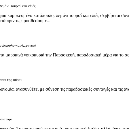
εμόνι-τουρσί-και-ελιές
ια καρυκευμένο κοτόπουλο, λεμόνι τουρσί και ελιές σερβίρεται συν
πτά πριν τις προσθέσουμε....
κοτόπουλο-και-λαχανικά
στα μαροκινά νοικοκυριά την Παρασκευή, παραδοσιακή μέρα για το σε
ισσα-της-σύρου
ονομία, ανασυνθέτει με σύνεση τις παραδοσιακές συνταγές και τις αν
τσιατόρε
νηγού». Το πιάτο προέρχεται από την κεντρική Ιταλία, αλλά, όπως και 