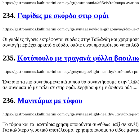
https://gastronomos.kathimerini.com.cy/gr/gastronomia/afi3eis/τσίπουρο-avarin
234.
Γαρίδες με σκόρδο στιρ φράι
https://gastronomos.kathimerini.com.cy/gr/syntages/eykola-grhgora/γαρίδες-με-
Οι γαρίδες-τίγρεις εκτρέφονται ευρέως στην Ταϊλάνδη και χρησιμοπ
συνταγή περιέχει αρκετό σκόρδο, οπότε είναι προτιμότερο να επιλέξ
235.
Κοτόπουλο με τραγανά φύλλα βασιλικ
https://gastronomos.kathimerini.com.cy/gr/syntages/light-healthy/κοτόπουλο-μ
Ένα από τα πιο συνηθισμένα πιάτα που θα συναντήσουμε στην Ταϊλάν
σε συνδυασμό με τσίλι σε στιρ φράι. Σερβίρουμε με άφθονο ρύζι....
236.
Μανιτάρια με τόφου
https://gastronomos.kathimerini.com.cy/gr/syntages/light-healthy/μανιτάρια-με-
Το τόφου και τα μανιτάρια χρησιμοποιούνται συνήθως μαζί σε κινέζι
Για καλύτερο γευστικό αποτέλεσμα, χρησιμοποιούμε το είδος μανιτα