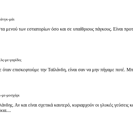
ιάνγκ-μάι
τα μενού των εστιατορίων όσο και σε υπαίθριους πάγκους. Είναι προτ
λς-με-γαρίδες
ε όταν επισκεφτούμε την Ταϊλάνδη, είναι σαν να μην πήγαμε ποτέ. Μπ
n-με-μοσχάρι
λάνδης. Αν και είναι σχετικά καυτερό, κυριαρχούν οι γλυκές γεύσεις 
ια....