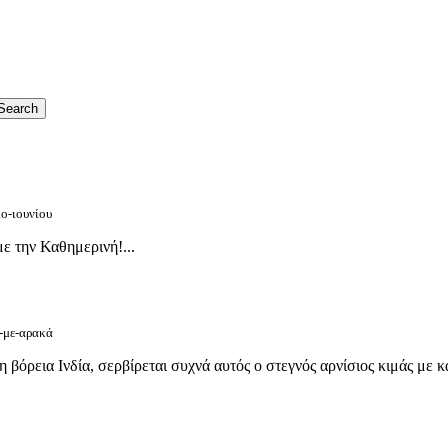
μο-ιουνίου
ε την Καθημερινή!...
ς-με-αρακά
τη βόρεια Ινδία, σερβίρεται συχνά αυτός ο στεγνός αρνίσιος κιμάς με