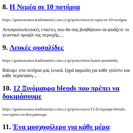
8.
Η Νεμέα σε 10 ποτήρια
https://gastronomos.kathimerini.com.cy/gr/pota/oinos/η-νεμέα-σε-10-ποτήρια
Αντιπροσωπευτικές ετικέτες που θα σας βοηθήσουν να φτιάξετε το
γευστικό προφίλ της περιοχής....
9.
Λευκές φυσαλίδες
https://gastronomos.kathimerini.com.cy/gr/pota/oinos/λευκές-φυσαλίδες
Βάλαμε στα ποτήρια μας λευκά, ξηρά αφρώδη για κάθε γούστο και
κάθε περίσταση....
10.
12 Ξινόμαυρα blends που πρέπει να
δοκιμάσουμε
https://gastronomos.kathimerini.com.cy/gr/pota/oinos/12-ξινόμαυρα-blends-
που-πρέπει-να-δοκιμάσουμε
11.
Ένα μοσχοφίλερο για κάθε μέρα