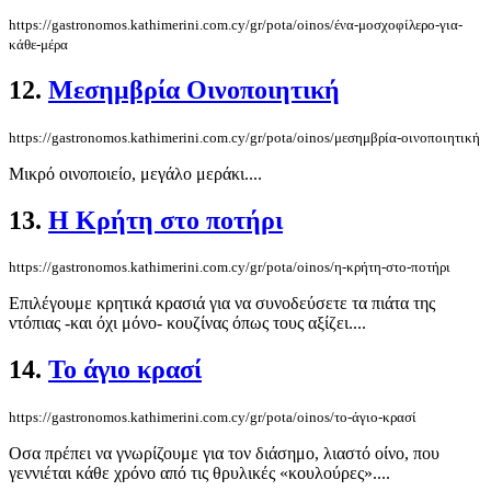
https://gastronomos.kathimerini.com.cy/gr/pota/oinos/ένα-μοσχοφίλερο-για-
κάθε-μέρα
12.
Μεσημβρία Οινοποιητική
https://gastronomos.kathimerini.com.cy/gr/pota/oinos/μεσημβρία-οινοποιητική
Μικρό οινοποιείο, μεγάλο μεράκι....
13.
Η Κρήτη στο ποτήρι
https://gastronomos.kathimerini.com.cy/gr/pota/oinos/η-κρήτη-στο-ποτήρι
Επιλέγουμε κρητικά κρασιά για να συνοδεύσετε τα πιάτα της
ντόπιας -και όχι μόνο- κουζίνας όπως τους αξίζει....
14.
Το άγιο κρασί
https://gastronomos.kathimerini.com.cy/gr/pota/oinos/το-άγιο-κρασί
Οσα πρέπει να γνωρίζουμε για τον διάσημο, λιαστό οίνο, που
γεννιέται κάθε χρόνο από τις θρυλικές «κουλούρες»....