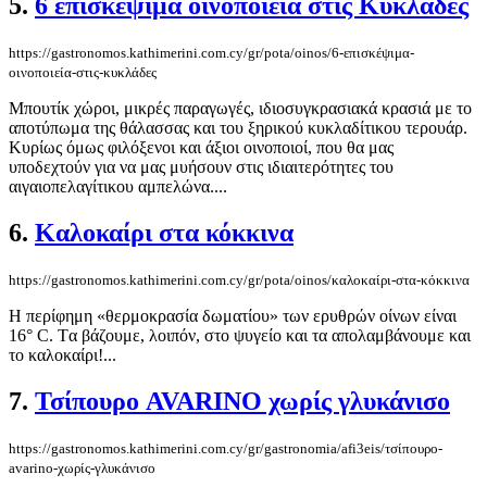
5.
6 επισκέψιμα οινοποιεία στις Κυκλάδες
https://gastronomos.kathimerini.com.cy/gr/pota/oinos/6-επισκέψιμα-
οινοποιεία-στις-κυκλάδες
Μπουτίκ χώροι, μικρές παραγωγές, ιδιοσυγκρασιακά κρασιά με το
αποτύπωμα της θάλασσας και του ξηρικού κυκλαδίτικου τερουάρ.
Κυρίως όμως φιλόξενοι και άξιοι οινοποιοί, που θα μας
υποδεχτούν για να μας μυήσουν στις ιδιαιτερότητες του
αιγαιοπελαγίτικου αμπελώνα....
6.
Καλοκαίρι στα κόκκινα
https://gastronomos.kathimerini.com.cy/gr/pota/oinos/καλοκαίρι-στα-κόκκινα
Η περίφημη «θερμοκρασία δωματίου» των ερυθρών οίνων είναι
16° C. Tα βάζουμε, λοιπόν, στο ψυγείο και τα απολαμβάνουμε και
το καλοκαίρι!...
7.
Τσίπουρο AVARINO χωρίς γλυκάνισο
https://gastronomos.kathimerini.com.cy/gr/gastronomia/afi3eis/τσίπουρο-
avarino-χωρίς-γλυκάνισο