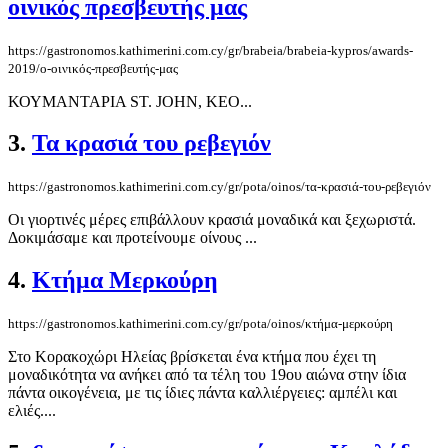
οινικός πρεσβευτής μας
https://gastronomos.kathimerini.com.cy/gr/brabeia/brabeia-kypros/awards-
2019/ο-οινικός-πρεσβευτής-μας
ΚΟΥΜΑΝΤΑΡΙΑ ST. JOHN, KEO...
3.
Τα κρασιά του ρεβεγιόν
https://gastronomos.kathimerini.com.cy/gr/pota/oinos/τα-κρασιά-του-ρεβεγιόν
Οι γιορτινές μέρες επιβάλλουν κρασιά μοναδικά και ξεχωριστά.
Δοκιμάσαμε και προτείνουμε οίνους ...
4.
Κτήμα Μερκούρη
https://gastronomos.kathimerini.com.cy/gr/pota/oinos/κτήμα-μερκούρη
Στο Κορακοχώρι Ηλείας βρίσκεται ένα κτήμα που έχει τη
μοναδικότητα να ανήκει από τα τέλη του 19ου αιώνα στην ίδια
πάντα οικογένεια, με τις ίδιες πάντα καλλιέργειες: αμπέλι και
ελιές....