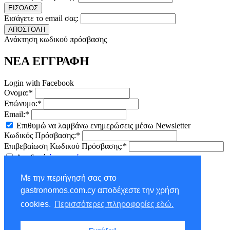
ΕΙΣΟΔΟΣ
Εισάγετε το email σας:
ΑΠΟΣΤΟΛΗ
Ανάκτηση κωδικού πρόσβασης
ΝΕΑ ΕΓΓΡΑΦΗ
Login with Facebook
Ονομα:*
Επώνυμο:*
Email:*
Επιθυμώ να λαμβάνω ενημερώσεις μέσω Newsletter
Κωδικός Πρόσβασης:*
Επιβεβαίωση Κωδικού Πρόσβασης:*
Αποδοχή
όρων χρήσης
ΕΓΓΡΑΦΗ
Με την περιήγησή σας στο
×
gastronomos.com.cy αποδέχεστε την χρήση
NEWSLETTER - ΕΓΓΡΑΦΗ
cookies.
Περισσότερες πληροφορίες εδώ.
Ονομα:*