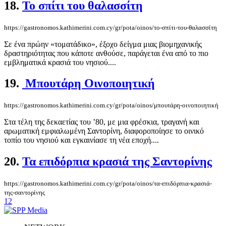
18.
Το σπίτι του θαλασσίτη
https://gastronomos.kathimerini.com.cy/gr/pota/oinos/το-σπίτι-του-θαλασσίτη
Σε ένα πρώην «τοματάδικο», έξοχο δείγμα μιας βιομηχανικής
δραστηριότητας που κάποτε ανθούσε, παράγεται ένα από το πιο
εμβληματικά κρασιά του νησιού....
19.
Μπουτάρη Οινοποιητική
https://gastronomos.kathimerini.com.cy/gr/pota/oinos/μπουτάρη-οινοποιητική
Στα τέλη της δεκαετίας του ’80, με μια φρέσκια, τραγανή και
αρωματική εμφιαλωμένη Σαντορίνη, διαφοροποίησε το οινικό
τοπίο του νησιού και εγκαινίασε τη νέα εποχή....
20.
Τα επιδόρπια κρασιά της Σαντορίνης
https://gastronomos.kathimerini.com.cy/gr/pota/oinos/τα-επιδόρπια-κρασιά-
της-σαντορίνης
1
2