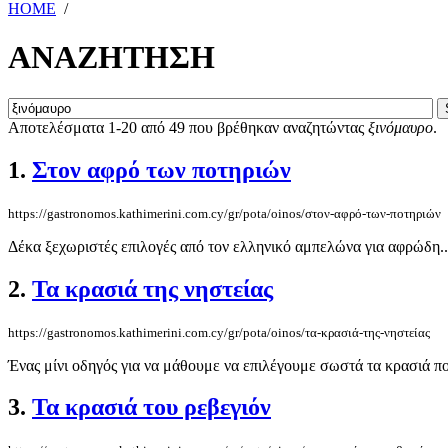
HOME
/
ΑΝΑΖΗΤΗΣΗ
Αποτελέσματα 1-20 από 49 που βρέθηκαν αναζητώντας
ξινόμαυρο
.
1.
Στον αφρό των ποτηριών
https://gastronomos.kathimerini.com.cy/gr/pota/oinos/στον-αφρό-των-ποτηριών
Δέκα ξεχωριστές επιλογές από τον ελληνικό αμπελώνα για αφρώδη..
2.
Τα κρασιά της νηστείας
https://gastronomos.kathimerini.com.cy/gr/pota/oinos/τα-κρασιά-της-νηστείας
Ένας μίνι οδηγός για να μάθουμε να επιλέγουμε σωστά τα κρασιά π
3.
Τα κρασιά του ρεβεγιόν