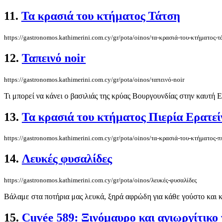
11.
Τα κρασιά του κτήματος Τάτση
https://gastronomos.kathimerini.com.cy/gr/pota/oinos/τα-κρασιά-του-κτήματος-τ
12.
Ταπεινό noir
https://gastronomos.kathimerini.com.cy/gr/pota/oinos/ταπεινό-noir
Τι μπορεί να κάνει ο βασιλιάς της κρύας Βουργουνδίας στην καυτή Ε
13.
Τα κρασιά του κτήματος Πιερία Ερατεί
https://gastronomos.kathimerini.com.cy/gr/pota/oinos/τα-κρασιά-του-κτήματος-πι
14.
Λευκές φυσαλίδες
https://gastronomos.kathimerini.com.cy/gr/pota/oinos/λευκές-φυσαλίδες
Βάλαμε στα ποτήρια μας λευκά, ξηρά αφρώδη για κάθε γούστο και κ
15.
Cuvée 589: Ξινόμαυρο και αγιωργίτικο