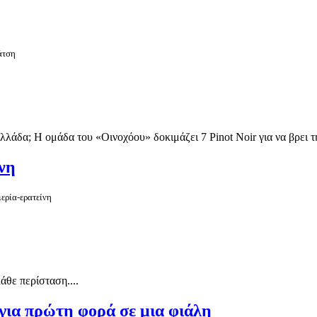
άτση
λλάδα; Η ομάδα του «Οινοχόου» δοκιμάζει 7 Pinot Noir για να βρει τη
νη
ερία-ερατείνη
άθε περίσταση....
 για πρώτη φορά σε μια φιάλη