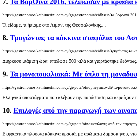
7.
Τα ΒορΟινά 2016, τελείωσαν με κρασιά κ
https://gastronomos.kathimerini.com.cy/gr/gastronomia/eidhseis/τα-βοροινά-20
Τι είδαμε, τι ήπιαμε στο Λιμάνι της Θεσσαλονίκης....
8.
Τρυγώντας τα κόκκινα σταφύλια του Ασ
https://gastronomos.kathimerini.com.cy/gr/gastronomia/eidhseis/τρυγώντας-τα
Διήρκεσε μιάμιση ώρα, απέδωσε 500 κιλά και γιορτάστηκε δεόντως..
9.
Τα μονοποικιλιακά: Με όπλο τη μοναδικ
https://gastronomos.kathimerini.com.cy/gr/pota/oinopneymatwdh/τα-μονοποικι
Ελληνικά αποστάγματα που κλέβουν την παράσταση και κερδίζουν τις
10.
Επιλογές από την παραγωγή των οινοπο
https://gastronomos.kathimerini.com.cy/gr/pota/oinos/επιλογές-από-την-παραγω
Εκφραστικά πλούσια κόκκινα κρασιά, με αρώματα δαμάσκηνου, ντομά