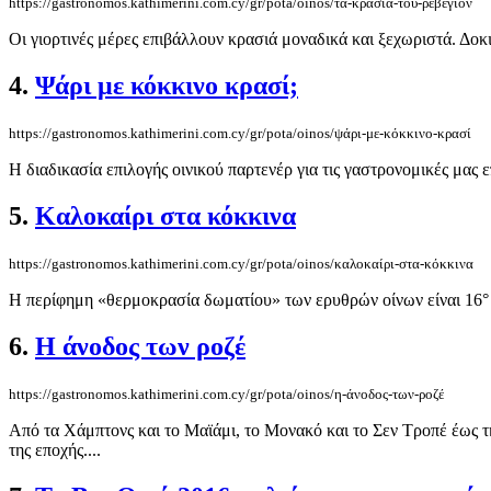
https://gastronomos.kathimerini.com.cy/gr/pota/oinos/τα-κρασιά-του-ρεβεγιόν
Οι γιορτινές μέρες επιβάλλουν κρασιά μοναδικά και ξεχωριστά. Δοκι
4.
Ψάρι με κόκκινο κρασί;
https://gastronomos.kathimerini.com.cy/gr/pota/oinos/ψάρι-με-κόκκινο-κρασί
Η διαδικασία επιλογής οινικού παρτενέρ για τις γαστρονομικές μας 
5.
Καλοκαίρι στα κόκκινα
https://gastronomos.kathimerini.com.cy/gr/pota/oinos/καλοκαίρι-στα-κόκκινα
Η περίφημη «θερμοκρασία δωματίου» των ερυθρών οίνων είναι 16° C
6.
Η άνοδος των ροζέ
https://gastronomos.kathimerini.com.cy/gr/pota/oinos/η-άνοδος-των-ροζέ
Από τα Χάμπτονς και το Μαϊάμι, το Μονακό και το Σεν Τροπέ έως τ
της εποχής....