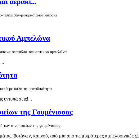
αι αεράκι...
16-τελείωσαν-με-κρασιά-και-αεράκι
τικού Αμπελώνα
-κόκκινα-σταφύλια-του-αστικού-αμπελώνα
..
ότητα
λιακά-με-όπλο-τη-μοναδικότητα
 εντυπώσεις!...
ιείων της Γουμένισσας
γή-των-οινοποιείων-της-γουμένισσας
τας, βοτάνων, καπνού, από μία από τις μικρότερες αμπελοοινικές ζών