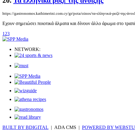
20.
Τα ελληνικά ροζέ της άνοιξης
https://gastronomos.kathimerini.com.cy/gr/pota/oinos/τα-ελληνικά-ροζέ-της-άνοι
Εχουν σημειώσει ποιοτικά άλματα και δίνουν άλλο άρωμα στο τραπέζ
1
2
3
NETWORK:
BUILT BY BDIGITAL
| ADA CMS |
POWERED BY WEBSTU