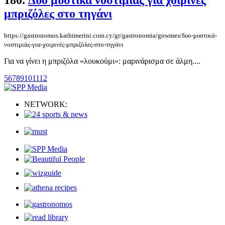
180.
Δυο μυστικά νοστιμιάς για χοιρινές
μπριζόλες στο τηγάνι
https://gastronomos.kathimerini.com.cy/gr/gastronomia/gnwmes/δυο-μυστικά-
νοστιμιάς-για-χοιρινές-μπριζόλες-στο-τηγάνι
Για να γίνει η μπριζόλα «λουκούμι»: μαρινάρισμα σε άλμη....
5
6
7
8
9
10
11
12
NETWORK: