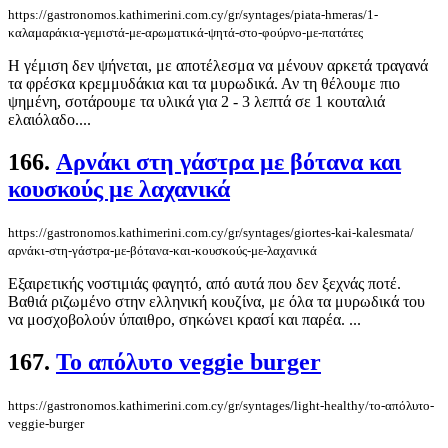
https://gastronomos.kathimerini.com.cy/gr/syntages/piata-hmeras/1-
καλαμαράκια-γεμιστά-με-αρωματικά-ψητά-στο-φούρνο-με-πατάτες
Η γέμιση δεν ψήνεται, με αποτέλεσμα να μένουν αρκετά τραγανά
τα φρέσκα κρεμμυδάκια και τα μυρωδικά. Αν τη θέλουμε πιο
ψημένη, σοτάρουμε τα υλικά για 2 - 3 λεπτά σε 1 κουταλιά
ελαιόλαδο....
166.
Αρνάκι στη γάστρα με βότανα και
κουσκούς με λαχανικά
https://gastronomos.kathimerini.com.cy/gr/syntages/giortes-kai-kalesmata/
αρνάκι-στη-γάστρα-με-βότανα-και-κουσκούς-με-λαχανικά
Εξαιρετικής νοστιμιάς φαγητό, από αυτά που δεν ξεχνάς ποτέ.
Βαθιά ριζωμένο στην ελληνική κουζίνα, με όλα τα μυρωδικά του
να μοσχοβολούν ύπαιθρο, σηκώνει κρασί και παρέα. ...
167.
Το απόλυτο veggie burger
https://gastronomos.kathimerini.com.cy/gr/syntages/light-healthy/το-απόλυτο-
veggie-burger