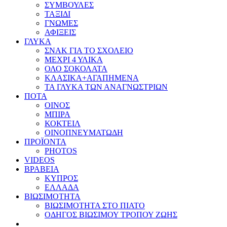
ΣΥΜΒΟΥΛΕΣ
ΤΑΞΙΔΙ
ΓΝΩΜΕΣ
ΑΦΙΞΕΙΣ
ΓΛΥΚΑ
ΣΝΑΚ ΓΙΑ ΤΟ ΣΧΟΛΕΙΟ
ΜΕΧΡΙ 4 ΥΛΙΚΑ
ΟΛΟ ΣΟΚΟΛΑΤΑ
ΚΛΑΣΙΚΑ+ΑΓΑΠΗΜΕΝΑ
ΤΑ ΓΛΥΚΑ ΤΩΝ ΑΝΑΓΝΩΣΤΡΙΩΝ
ΠΟΤΑ
ΟΙΝΟΣ
ΜΠΙΡΑ
ΚΟΚΤΕΙΛ
ΟΙΝΟΠΝΕΥΜΑΤΩΔΗ
ΠΡΟΪΟΝΤΑ
PHOTOS
VIDEOS
ΒΡΑΒΕΙΑ
ΚΥΠΡΟΣ
ΕΛΛΑΔΑ
ΒΙΩΣΙΜΟΤΗΤΑ
ΒΙΩΣΙΜΟΤΗΤΑ ΣΤΟ ΠΙΑΤΟ
ΟΔΗΓΟΣ ΒΙΩΣΙΜΟΥ ΤΡΟΠΟΥ ΖΩΗΣ