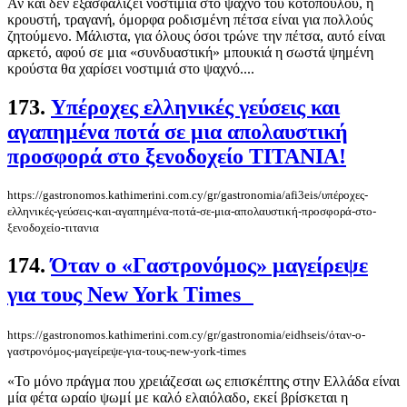
Αν και δεν εξασφαλίζει νοστιμιά στο ψαχνό του κοτόπουλου, η
κρουστή, τραγανή, όμορφα ροδισμένη πέτσα είναι για πολλούς
ζητούμενο. Μάλιστα, για όλους όσοι τρώνε την πέτσα, αυτό είναι
αρκετό, αφού σε μια «συνδυαστική» μπουκιά η σωστά ψημένη
κρούστα θα χαρίσει νοστιμιά στο ψαχνό....
173.
Υπέροχες ελληνικές γεύσεις και
αγαπημένα ποτά σε μια απολαυστική
προσφορά στο ξενοδοχείο ΤΙΤΑΝΙΑ!
https://gastronomos.kathimerini.com.cy/gr/gastronomia/afi3eis/υπέροχες-
ελληνικές-γεύσεις-και-αγαπημένα-ποτά-σε-μια-απολαυστική-προσφορά-στο-
ξενοδοχείο-τιτανια
174.
Όταν ο «Γαστρονόμος» μαγείρεψε
για τους New York Times
https://gastronomos.kathimerini.com.cy/gr/gastronomia/eidhseis/όταν-ο-
γαστρονόμος-μαγείρεψε-για-τους-new-york-times
«Το μόνο πράγμα που χρειάζεσαι ως επισκέπτης στην Ελλάδα είναι
μία φέτα ωραίο ψωμί με καλό ελαιόλαδο, εκεί βρίσκεται η