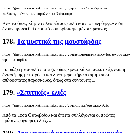
https://gastronomos.kathimerini.com.cy/gr/proionta/τα-είδη-των-
καλλιεργημένων-μανιταριών-που-βρίσκουμε
Λεντινούλες, κίτρινα πλευρώτους αλλά και πιο «περίεργα» είδη
έχουν προστεθεί σε αυτά που βρίσκαμε μέχρι πρότινος. ...
178.
Τα μυστικά της μουστάρδας
https://gastronomos.kathimerini.com.cy/gr/gastronomia/symboyles/τα-μυστικά-
της-μουστάρδας
Ταιριάζει με πολλά πιάτα (κυρίως κρεατικά και σαλατικά), ενώ η
έντασή της μετατρέπει και δίνει χαρακτήρα ακόμη και σε
απλούστατες παρασκευές, όπως στα σάντουιτς....
179.
«Σπιτικές» ελιές
https://gastronomos.kathimerini.com.cy/gr/proionta/σπιτικές-ελιές
Από τα μέσα Οκτωβρίου και έπειτα συλλέγονται οι πρώτες
πράσινες άγουρες ελιές. ...