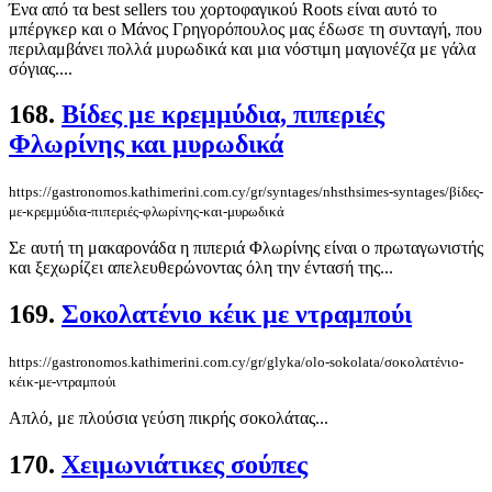
Ένα από τα best sellers του χορτοφαγικού Roots είναι αυτό το
μπέργκερ και ο Μάνος Γρηγορόπουλος μας έδωσε τη συνταγή, που
περιλαμβάνει πολλά μυρωδικά και μια νόστιμη μαγιονέζα με γάλα
σόγιας....
168.
Βίδες με κρεμμύδια, πιπεριές
Φλωρίνης και μυρωδικά
https://gastronomos.kathimerini.com.cy/gr/syntages/nhsthsimes-syntages/βίδες-
με-κρεμμύδια-πιπεριές-φλωρίνης-και-μυρωδικά
Σε αυτή τη μακαρονάδα η πιπεριά Φλωρίνης είναι ο πρωταγωνιστής
και ξεχωρίζει απελευθερώνοντας όλη την έντασή της...
169.
Σοκολατένιο κέικ με ντραμπούι
https://gastronomos.kathimerini.com.cy/gr/glyka/olo-sokolata/σοκολατένιο-
κέικ-με-ντραμπούι
Απλό, με πλούσια γεύση πικρής σοκολάτας...
170.
Χειμωνιάτικες σούπες