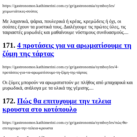
https://gastronomos.kathimerini.com.cy/gr/gastronomia/symboyles/
χειμωνιάτικες-σούπες
Με λαχανικά, ψάρια, πουλερικά ή κρέας, κρεμώδεις ή όχι, οι
σούπες έχουν τα μυστικά τους. Διαλέγουμε τις πρώτες ύλες, τις
ταιριαστές μυρωδιές και μαθαίνουμε νόστιμους συνδυασμούς....
171.
4 προτάσεις για να αρωματίσουμε τη
ζύμη της τάρτας
https://gastronomos.kathimerini.com.cy/gr/gastronomia/symboyles/4-
προτάσεις-για-να-αρωματίσουμε-τη-ζύμη-της-τάρτας
Οι ζύμες μπορούν να αρωματιστούν με πλήθος από μπαχαρικά και
μυρωδικά, ανάλογα με τα υλικά της γέμισης....
172.
Πώς θα επιτυχουμε την τελεια
κρουστα στο κοτόπουλο
https://gastronomos.kathimerini.com.cy/gr/gastronomia/symboyles/πώς-θα-
επιτυχουμε-την-τελεια-κρουστα