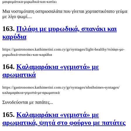
μαυρομάτικα-μυρωδικά-και-κατίκι
Μια νοστιμότατη οσπριοσαλάτα που γίνεται χορταστικότατο γεύμα
με λίγο ψωμί....
163.
Πιλάφι με μυρωδικά, σπανάκι και
καρύδια
https://gastronomos.kathimerini.com.cy/gr/syntages/light-healthy/πιλάφι-με-
μυρωδικά-σπανάκι-και-καρύδια
164.
Καλαμαράκια «γεμιστά» με
αρωματικά
https://gastronomos.kathimerini.com.cy/gr/syntages/nhsthsimes-syntages/
καλαμαράκια-γεμιστά-με-αρωματικά
Συνοδεύονται με πατάτες...
165.
Καλαμαράκια «γεμιστά» με
αρωματικά, ψητά στο φούρνο με πατάτες