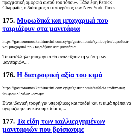
πραγματική ομορφιά αυτού του τόπου». Τάδε έφη Patrick
Chappatte, ο διάσημος σκιτσογράφος των New York Times....
175.
Μυρωδικά και μπαχαρικά που
ταιριάζουν στα μανιτάρια
https://gastronomos.kathimerini.com.cy/gr/gastronomia/symboyles/μυρωδικά-
και-μπαχαρικά-που-ταιριάζουν-στα-μανιτάρια
Τα κατάλληλα μπαχαρικά θα αναδείξουν τη γεύση των
μανιταριών....
176.
Η διατροφική αξία του κιμά
https://gastronomos.kathimerini.com.cy/gr/gastronomia/asfaleia-trofimwn/η-
διατροφική-αξία-του-κιμά
Είναι ιδανική τροφή για υπερήλικες και παιδιά και τι κιμά πρέπει να
αγοράζουμε αν κάνουμε δίαιτα;...
177.
Τα είδη των καλλιεργημένων
μανιταριών που βρίσκουμε