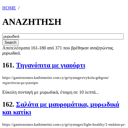
HOME
/
ΑΝΑΖΗΤΗΣΗ
Αποτελέσματα 161-180 από 371 που βρέθηκαν αναζητώντας
μυρωδικά
.
161.
Τηγανόπιτα με γιαούρτι
https://gastronomos.kathimerini.com.cy/gr/syntages/eykola-grhgora/
τηγανόπιτα-με-γιαούρτι
Εύκολη συνταγή με μυρωδικά, έτοιμη σε 10 λεπτά...
162.
Σαλάτα με μαυρομάτικα, μυρωδικά
και κατίκι
https://gastronomos.kathimerini.com.cy/gr/syntages/light-healthy/1-σαλάτα-με-