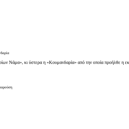
νδαρία
πρίων Νάμα», κι ύστερα η «Κουμανδαρία» από την οποία προήλθε η ε
ρπαρούση