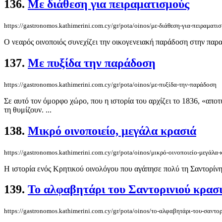
136.
Με διάθεση για πειραματισμούς
https://gastronomos.kathimerini.com.cy/gr/pota/oinos/με-διάθεση-για-πειραματι
Ο νεαρός οινοποιός συνεχίζει την οικογενειακή παράδοση στην παρα
137.
Με πυξίδα την παράδοση
https://gastronomos.kathimerini.com.cy/gr/pota/oinos/με-πυξίδα-την-παράδοση
Σε αυτό τον όμορφο χώρο, που η ιστορία του αρχίζει το 1836, «αποτ
τη θυμίζουν. ...
138.
Μικρό οινοπoιείο, μεγάλα κρασιά
https://gastronomos.kathimerini.com.cy/gr/pota/oinos/μικρό-οινοπoιείο-μεγάλα-
Η ιστορία ενός Κρητικού οινολόγου που αγάπησε πολύ τη Σαντορίνη κα
139.
Το αλφαβητάρι του Σαντορινιού κρασ
https://gastronomos.kathimerini.com.cy/gr/pota/oinos/το-αλφαβητάρι-του-σαντο