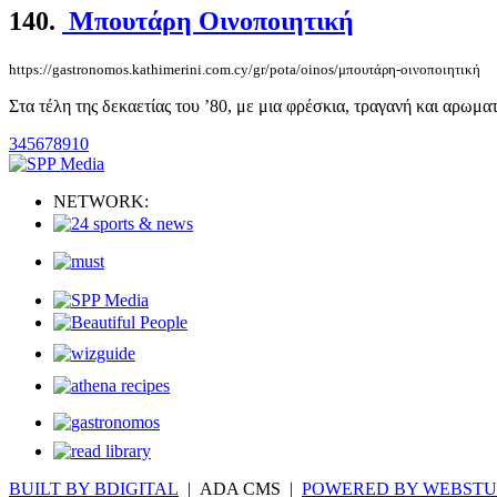
140.
Μπουτάρη Οινοποιητική
https://gastronomos.kathimerini.com.cy/gr/pota/oinos/μπουτάρη-οινοποιητική
Στα τέλη της δεκαετίας του ’80, με μια φρέσκια, τραγανή και αρωματ
3
4
5
6
7
8
9
10
NETWORK:
BUILT BY BDIGITAL
| ADA CMS |
POWERED BY WEBSTU