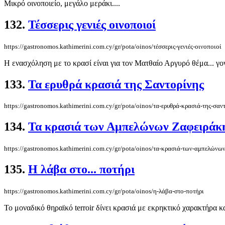
Μικρό οινοποιείο, μεγάλο μεράκι....
132.
Τέσσερις γενιές οινοποιοί
https://gastronomos.kathimerini.com.cy/gr/pota/oinos/τέσσερις-γενιές-οινοποιοί
Η ενασχόληση με το κρασί είναι για τον Ματθαίο Αργυρό θέμα... γον
133.
Τα ερυθρά κρασιά της Σαντορίνης
https://gastronomos.kathimerini.com.cy/gr/pota/oinos/τα-ερυθρά-κρασιά-της-σαν
134.
Τα κρασιά των Αμπελώνων Ζαφειράκ
https://gastronomos.kathimerini.com.cy/gr/pota/oinos/τα-κρασιά-των-αμπελώνω
135.
Η λάβα στο... ποτήρι
https://gastronomos.kathimerini.com.cy/gr/pota/oinos/η-λάβα-στο-ποτήρι
Το μοναδικό θηραϊκό terroir δίνει κρασιά με εκρηκτικό χαρακτήρα κα