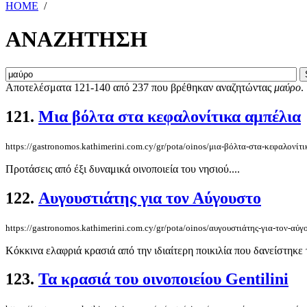
HOME
/
ΑΝΑΖΗΤΗΣΗ
Αποτελέσματα 121-140 από 237 που βρέθηκαν αναζητώντας
μαύρο
.
121.
Μια βόλτα στα κεφαλονίτικα αμπέλια
https://gastronomos.kathimerini.com.cy/gr/pota/oinos/μια-βόλτα-στα-κεφαλονίτ
Προτάσεις από έξι δυναμικά οινοποιεία του νησιού....
122.
Αυγουστιάτης για τον Αύγουστο
https://gastronomos.kathimerini.com.cy/gr/pota/oinos/αυγουστιάτης-για-τον-αύγ
Κόκκινα ελαφριά κρασιά από την ιδιαίτερη ποικιλία που δανείστηκ
123.
Τα κρασιά του οινοποιείου Gentilini