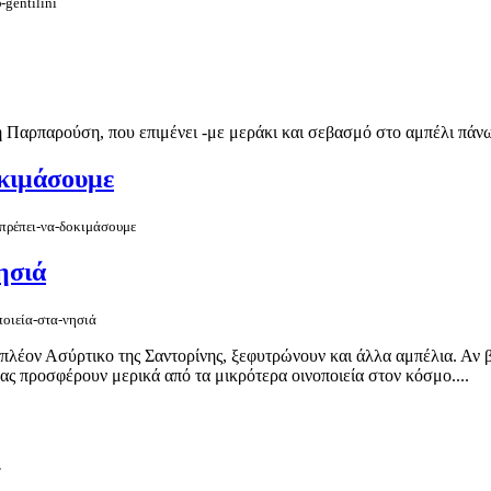
-gentilini
η Παρπαρούση, που επιμένει -με μεράκι και σεβασμό στο αμπέλι πάν
οκιμάσουμε
-πρέπει-να-δοκιμάσουμε
ησιά
ποιεία-στα-νησιά
έον Ασύρτικο της Σαντορίνης, ξεφυτρώνουν και άλλα αμπέλια. Αν βρε
ας προσφέρουν μερικά από τα μικρότερα οινοποιεία στον κόσμο....
ν