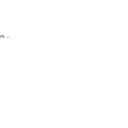
. ...