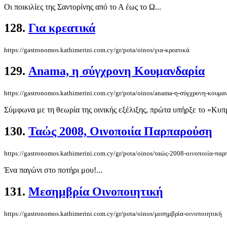
Οι ποικιλίες της Σαντορίνης από το Α έως το Ω...
128.
Για κρεατικά
https://gastronomos.kathimerini.com.cy/gr/pota/oinos/για-κρεατικά
129.
Anama, η σύγχρονη Κουμανδαρία
https://gastronomos.kathimerini.com.cy/gr/pota/oinos/anama-η-σύγχρονη-κουμα
Σύμφωνα με τη θεωρία της οινικής εξέλιξης, πρώτα υπήρξε το «Κυ
130.
Ταώς 2008, Oινοποιία Παρπαρούση
https://gastronomos.kathimerini.com.cy/gr/pota/oinos/ταώς-2008-oινοποιία-πα
Ένα παγώνι στο ποτήρι μου!...
131.
Μεσημβρία Οινοποιητική
https://gastronomos.kathimerini.com.cy/gr/pota/oinos/μεσημβρία-οινοποιητική