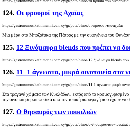
https://gastronomos.kathimerini.com.cy/gr/pota/oinos/τα-κρασιά-του-οινοποιείου
124.
Οι φρουροί της Αχαϊας
https://gastronomos.kathimerini.com.cy/gr/pota/oinos/οι-φρουροί-της-αχαϊας
Μία μέρα στα Μποζαΐτικα της Πάτρας με την οικογένεια του Θανάσ
125.
12 Ξινόμαυρα blends που πρέπει να δ
https://gastronomos.kathimerini.com.cy/gr/pota/oinos/12-ξινόμαυρα-blends-που
126.
11+1 άγνωστα, μικρά οινοποιεία στα ν
https://gastronomos.kathimerini.com.cy/gr/pota/oinos/11-1-άγνωστα-μικρά-οινο
Στα τραγανά χώματα των Κυκλάδων, εκτός από το κοσμογυρισμένο πλ
την οινοποίηση και φυσικά από την τοπική παραγωγή που έχουν να σ
127.
Ο θησαυρός των ποικιλιών
https://gastronomos.kathimerini.com.cy/gr/pota/oinos/ο-θησαυρός-των-ποικιλιώ