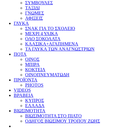
ΣΥΜΒΟΥΛΕΣ
ΤΑΞΙΔΙ
ΓΝΩΜΕΣ
ΑΦΙΞΕΙΣ
ΓΛΥΚΑ
ΣΝΑΚ ΓΙΑ ΤΟ ΣΧΟΛΕΙΟ
ΜΕΧΡΙ 4 ΥΛΙΚΑ
ΟΛΟ ΣΟΚΟΛΑΤΑ
ΚΛΑΣΙΚΑ+ΑΓΑΠΗΜΕΝΑ
ΤΑ ΓΛΥΚΑ ΤΩΝ ΑΝΑΓΝΩΣΤΡΙΩΝ
ΠΟΤΑ
ΟΙΝΟΣ
ΜΠΙΡΑ
ΚΟΚΤΕΙΛ
ΟΙΝΟΠΝΕΥΜΑΤΩΔΗ
ΠΡΟΪΟΝΤΑ
PHOTOS
VIDEOS
ΒΡΑΒΕΙΑ
ΚΥΠΡΟΣ
ΕΛΛΑΔΑ
ΒΙΩΣΙΜΟΤΗΤΑ
ΒΙΩΣΙΜΟΤΗΤΑ ΣΤΟ ΠΙΑΤΟ
ΟΔΗΓΟΣ ΒΙΩΣΙΜΟΥ ΤΡΟΠΟΥ ΖΩΗΣ