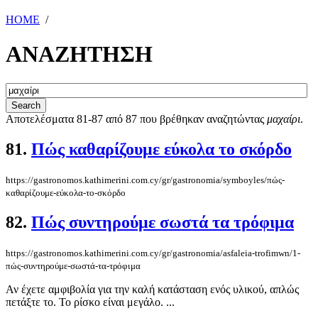
HOME
/
ΑΝΑΖΗΤΗΣΗ
Αποτελέσματα 81-87 από 87 που βρέθηκαν αναζητώντας
μαχαίρι
.
81.
Πώς καθαρίζουμε εύκολα το σκόρδο
https://gastronomos.kathimerini.com.cy/gr/gastronomia/symboyles/πώς-
καθαρίζουμε-εύκολα-το-σκόρδο
82.
Πώς συντηρούμε σωστά τα τρόφιμα
https://gastronomos.kathimerini.com.cy/gr/gastronomia/asfaleia-trofimwn/1-
πώς-συντηρούμε-σωστά-τα-τρόφιμα
Αν έχετε αμφιβολία για την καλή κατάσταση ενός υλικού, απλώς
πετάξτε το. Το ρίσκο είναι μεγάλο. ...