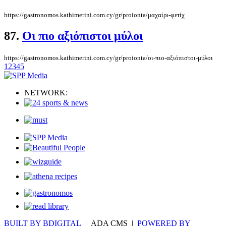
https://gastronomos.kathimerini.com.cy/gr/proionta/μαχαίρι-φετίχ
87.
Οι πιο αξιόπιστοι μύλοι
https://gastronomos.kathimerini.com.cy/gr/proionta/οι-πιο-αξιόπιστοι-μύλοι
1
2
3
4
5
NETWORK:
BUILT BY BDIGITAL
| ADA CMS |
POWERED BY