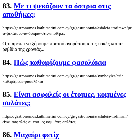
83.
Με τι ψεκάζουν τα όσπρια στις
αποθήκες;
https://gastronomos.kathimerini.com.cy/gr/gastronomia/asfaleia-trofimwn/με-
τι-ψεκάζουν-τα-όσπρια-στις-αποθήκες
Ο,τι πρέπει να ξέρουμε προτού αγοράσουμε τις φακές και τα
ρεβίθια της χρονιάς....
84.
Πώς καθαρίζουμε φασολάκια
https://gastronomos.kathimerini.com.cy/gr/gastronomia/symboyles/πώς-
καθαρίζουμε-φασολάκια
85.
Είναι ασφαλείς οι έτοιμες, κομμένες
σαλάτες;
https://gastronomos.kathimerini.com.cy/gr/gastronomia/asfaleia-trofimwn/
είναι-ασφαλείς-οι-έτοιμες-κομμένες-σαλάτες
86.
Μαχαίρι φετίχ