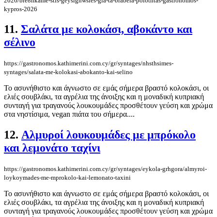
2026/bre8hkame-stis-geysignwsies-gia-ta-brabeia-poiothtas-gastronomos-
kypros-2026
11.
Σαλάτα με κολοκάσι, αβοκάντο και
σέλινο
https://gastronomos.kathimerini.com.cy/gr/syntages/nhsthsimes-
syntages/salata-me-kolokasi-abokanto-kai-selino
Το ασυνήθιστο και άγνωστο σε εμάς σήμερα βραστό κολοκάσι, οι
ελιές σουβλάκι, τα αγρέλια της άνοιξης και η μοναδική κυπριακή
συνταγή για τραγανούς λουκουμάδες προσθέτουν γεύση και χρώμα
στα νηστίσιμα, vegan πιάτα του σήμερα....
12.
Αλμυροί λουκουμάδες με μπρόκολο
και λεμονάτο ταχίνι
https://gastronomos.kathimerini.com.cy/gr/syntages/eykola-grhgora/almyroi-
loykoymades-me-mprokolo-kai-lemonato-taxini
Το ασυνήθιστο και άγνωστο σε εμάς σήμερα βραστό κολοκάσι, οι
ελιές σουβλάκι, τα αγρέλια της άνοιξης και η μοναδική κυπριακή
συνταγή για τραγανούς λουκουμάδες προσθέτουν γεύση και χρώμα