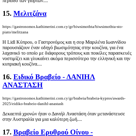
περίοδο των γιορτών....
15.
Μελιτζάνα
https://gastronomos.kathimerini.com.cy/gr/biwsimothta/biwsimothta-sto-
piato/melitzana
Η Lidl Κύπρου, ο Γαστρονόμος και η σεφ Μαριλένα Ιωαννίδου
παρουσιάζουν έναν οδηγό βιωσιμότητας στην κουζίνα, για ένα
λαχανικό το οποίο με διάφορους τρόπους και ποικίλες παρασκευές
νοστιμίζει και γλυκαίνει ακόμα περισσότερο την ελληνική και την
κυπριακή κουζίνα....
16.
Ειδικό Βραβείο - ΔΑΝΙΗΛ
ΑΝΑΣΤΑΣΗ
https://gastronomos.kathimerini.com.cy/gr/brabeia/brabeia-kypros/awards-
2025/eidiko-brabeio-danihl-anastash
Δεκαεπτά χρονών ήταν ο Δανιήλ Αναστάση όταν μετανάστευσε
στην Αυστραλία για μια καλύτερη ζωή....
17.
Βραβείο Ερυθρού Οίνου -