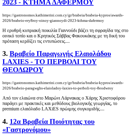
2023 - ΚΤΗΜΑ ΔΑΦΕΡΜΟΥ
https://gastronomos.kathimerini.com.cy/gr/brabeia/brabeia-kypros/awards-
2026/brabeio-ery8roy-oinoy-giannoydi-2023-kthma-dafermoy
Η ερυθρή κυπριακή ποικιλία Γιαννούδι βάζει τη σφραγίδα της στο
οινικό τοπίο και ο Κρητικός Σάββας Φακουκάκης με τη δική του
πρόταση κερδίζει τις εντυπώσεις....
3.
Βραβείο Παραγωγής Ελαιολάδου
LAXIES - ΤΟ ΠΕΡΒΟΛΙ ΤΟΥ
ΘΕΟΔΩΡΟΥ
https://gastronomos.kathimerini.com.cy/gr/brabeia/brabeia-kypros/awards-
2026/brabeio-paragwghs-elaioladoy-laxies-to-perboli-toy-8eodwroy
Από τον ελαιώνα στο Μαρώνι Λάρνακας ο Χάρης Χριστοφόρου
παράγει με πρακτικές και μεθόδους βιολογικής γεωργίας, το
premium ελαιόλαδο LAXiES πρώιμης συγκομιδής....
4.
12α Βραβεία Ποιότητας του
«Γαστρονόμου»