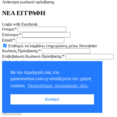
Ανάκτηση κωδικού πρόσβασης
ΝΕΑ ΕΓΓΡΑΦΗ
Login with Facebook
Ονομα:*
Επώνυμο:*
Email:*
Επιθυμώ να λαμβάνω ενημερώσεις μέσω Newsletter
Κωδικός Πρόσβασης:*
Επιβεβαίωση Κωδικού Πρόσβασης:*
Αποδοχή
όρων χρήσης
ΕΓΓΡΑΦΗ
Με την περιήγησή σας στο
×
gastronomos.com.cy αποδέχεστε την χρήση
NEWSLETTER - ΕΓΓΡΑΦΗ
cookies.
Περισσότερες πληροφορίες εδώ.
Ονομα:*
Εντάξει!
Επώνυμο:*
Email:*
ΕΓΓΡΑΦΗ