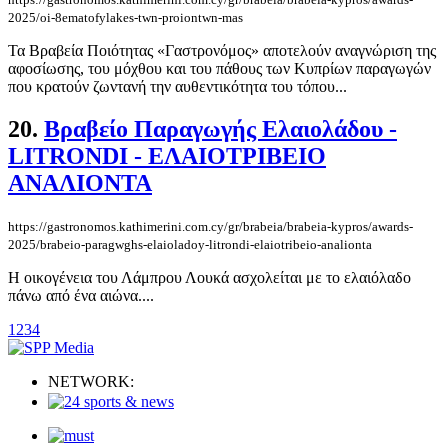
2025/oi-8ematofylakes-twn-proiontwn-mas
Τα Βραβεία Ποιότητας «Γαστρονόμος» αποτελούν αναγνώριση της
αφοσίωσης, του μόχθου και του πάθους των Κυπρίων παραγωγών
που κρατούν ζωντανή την αυθεντικότητα του τόπου...
20.
Βραβείο Παραγωγής Ελαιολάδου -
LITRONDI - ΕΛΑΙΟΤΡΙΒΕΙΟ
ΑΝΑΛΙΟΝΤΑ
https://gastronomos.kathimerini.com.cy/gr/brabeia/brabeia-kypros/awards-
2025/brabeio-paragwghs-elaioladoy-litrondi-elaiotribeio-analionta
Η οικογένεια του Λάμπρου Λουκά ασχολείται με το ελαιόλαδο
πάνω από ένα αιώνα....
1
2
3
4
NETWORK: