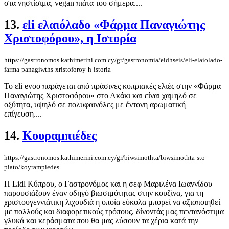
στα νηστίσιμα, vegan πιάτα του σήμερα....
13.
εli ελαιόλαδο «Φάρμα Παναγιώτης
Χριστοφόρου», η Ιστορία
https://gastronomos.kathimerini.com.cy/gr/gastronomia/eidhseis/eli-elaiolado-
farma-panagiwths-xristoforoy-h-istoria
Το εli evoo παράγεται από πράσινες κυπριακές ελιές στην «Φάρμα
Παναγιώτης Χριστοφόρου» στο Ακάκι και είναι χαμηλό σε
οξύτητα, υψηλό σε πολυφαινόλες με έντονη αρωματική
επίγευση....
14.
Κουραμπιέδες
https://gastronomos.kathimerini.com.cy/gr/biwsimothta/biwsimothta-sto-
piato/koyrampiedes
Η Lidl Κύπρου, ο Γαστρονόμος και η σεφ Μαριλένα Ιωαννίδου
παρουσιάζουν έναν οδηγό βιωσιμότητας στην κουζίνα, για τη
χριστουγεννιάτικη λιχουδιά η οποία εύκολα μπορεί να αξιοποιηθεί
με πολλούς και διαφορετικούς τρόπους, δίνοντάς μας πεντανόστιμα
γλυκά και κεράσματα που θα μας λύσουν τα χέρια κατά την