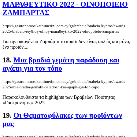
ΜΑΡΑΘΕΥΤΙΚΟ 2022 - ΟΙΝΟΠΟΙΕΙΟ
ΖΑΜΠΑΡΤΑΣ
https://gastronomos.kathimerini.com.cy/gr/brabeia/brabeia-kypros/awards-
2025/brabeio-ery8roy-oinoy-mara8eytiko-2022-oinopoieio-zampartas
Για την οικογένεια Ζαμπάρτα το κρασί δεν είναι, απλώς και μόνο,
ένα προϊόν....
18.
Μια βραδιά γεμάτη παράδοση και
αγάπη για τον τόπο
https://gastronomos.kathimerini.com.cy/gr/brabeia/brabeia-kypros/awards-
2025/mia-bradia-gemath-paradosh-kai-agaph-gia-ton-topo
Παρακολουθείστε τα highlights των Βραβείων Ποιότητας
«Γαστρονόμος» 2025...
19.
Οι Θεματοφύλακες των προϊόντων
μας
https://gastronomos.kathimerini.com.cy/gr/brabeia/brabeia-kypros/awards-