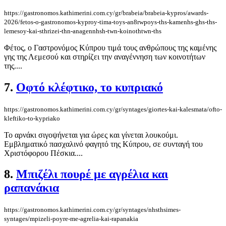
https://gastronomos.kathimerini.com.cy/gr/brabeia/brabeia-kypros/awards-
2026/fetos-o-gastronomos-kyproy-tima-toys-an8rwpoys-ths-kamenhs-ghs-ths-
lemesoy-kai-sthrizei-thn-anagennhsh-twn-koinothtwn-ths
Φέτος, ο Γαστρονόμος Κύπρου τιμά τους ανθρώπους της καμένης
γης της Λεμεσού και στηρίζει την αναγέννηση των κοινοτήτων
της....
7.
Οφτό κλέφτικο, το κυπριακό
https://gastronomos.kathimerini.com.cy/gr/syntages/giortes-kai-kalesmata/ofto-
kleftiko-to-kypriako
Το αρνάκι σιγοψήνεται για ώρες και γίνεται λουκούμι.
Εμβληματικό πασχαλινό φαγητό της Κύπρου, σε συνταγή του
Χριστόφορου Πέσκια....
8.
Μπιζέλι πουρέ με αγρέλια και
ραπανάκια
https://gastronomos.kathimerini.com.cy/gr/syntages/nhsthsimes-
syntages/mpizeli-poyre-me-agrelia-kai-rapanakia