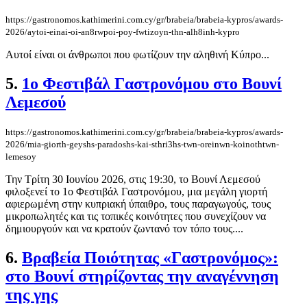
https://gastronomos.kathimerini.com.cy/gr/brabeia/brabeia-kypros/awards-
2026/aytoi-einai-oi-an8rwpoi-poy-fwtizoyn-thn-alh8inh-kypro
Αυτοί είναι οι άνθρωποι που φωτίζουν την αληθινή Κύπρο...
5.
1ο Φεστιβάλ Γαστρονόμου στο Βουνί
Λεμεσού
https://gastronomos.kathimerini.com.cy/gr/brabeia/brabeia-kypros/awards-
2026/mia-giorth-geyshs-paradoshs-kai-sthri3hs-twn-oreinwn-koinothtwn-
lemesoy
Την Τρίτη 30 Ιουνίου 2026, στις 19:30, το Βουνί Λεμεσού
φιλοξενεί το 1ο Φεστιβάλ Γαστρονόμου, μια μεγάλη γιορτή
αφιερωμένη στην κυπριακή ύπαιθρο, τους παραγωγούς, τους
μικροπωλητές και τις τοπικές κοινότητες που συνεχίζουν να
δημιουργούν και να κρατούν ζωντανό τον τόπο τους....
6.
Βραβεία Ποιότητας «Γαστρονόμος»:
στο Βουνί στηρίζοντας την αναγέννηση
της γης