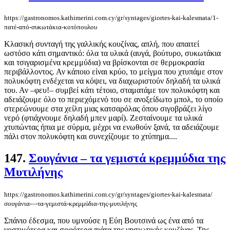
https://gastronomos.kathimerini.com.cy/gr/syntages/giortes-kai-kalesmata/1-
πατέ-από-συκωτάκια-κοτόπουλου
Κλασική συνταγή της γαλλικής κουζίνας, απλή, που απαιτεί
ωστόσο κάτι σημαντικό: όλα τα υλικά (αυγά, βούτυρο, συκωτάκια
και τσιγαρισμένα κρεμμύδια) να βρίσκονται σε θερμοκρασία
περιβάλλοντος. Αν κάποιο είναι κρύο, το μείγμα που χτυπάμε στον
πολυκόφτη ενδέχεται να κόψει, να διαχωριστούν δηλαδή τα υλικά
του. Αν –φευ!– συμβεί κάτι τέτοιο, σταματάμε τον πολυκόφτη και
αδειάζουμε όλο το περιεχόμενό του σε ανοξείδωτο μπολ, το οποίο
στερεώνουμε στα χείλη μιας κατσαρόλας όπου σιγοβράζει λίγο
νερό (φτιάχνουμε δηλαδή μπεν μαρί). Ζεσταίνουμε τα υλικά
χτυπώντας ήπια με σύρμα, μέχρι να ενωθούν ξανά, τα αδειάζουμε
πάλι στον πολυκόφτη και συνεχίζουμε το χτύπημα....
147.
Σουγάνια – τα γεμιστά κρεμμύδια της
Μυτιλήνης
https://gastronomos.kathimerini.com.cy/gr/syntages/giortes-kai-kalesmata/
σουγάνια-–-τα-γεμιστά-κρεμμύδια-της-μυτιλήνης
Σπάνιο έδεσμα, που υμνούσε η Εύη Βουτσινά ως ένα από τα
νοστιμότερα και σοφότερα πιάτα της νησιωτικής κουζίνας. Της