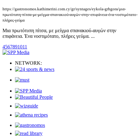
https://gastronomos.kathimerini.com.cy/gr/syntages/eykola-grhgora/μια-
πρωτότυπη-πίτσα-με-μείγμα-σπανακιού-αυγών-στην-επιφάνεια-ένα-νοστιμότατο-
πλήρες-γεύμα
Μια πρωτότυπη πίτσα, με μείγμα σπανακιού-αυγών στην
επιφάνεια. Ένα νοστιμότατο, πλήρες γεύμα. ...
4
5
6
7
8
9
10
11
NETWORK: