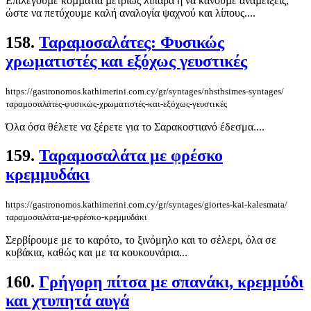
Eπιλέγουµε κοµµάτια µετρίως λιπαρά ή να κάνουµε αναµείξεις,
ώστε να πετύχουµε καλή αναλογία ψαχνού και λίπους....
158.
Ταραμοσαλάτες: Φυσικώς
χρωματιστές και εξόχως γευστικές
https://gastronomos.kathimerini.com.cy/gr/syntages/nhsthsimes-syntages/
ταραμοσαλάτες-φυσικώς-χρωματιστές-και-εξόχως-γευστικές
Όλα όσα θέλετε να ξέρετε για το Σαρακοστιανό έδεσμα....
159.
Ταραμοσαλάτα με φρέσκο
κρεμμυδάκι
https://gastronomos.kathimerini.com.cy/gr/syntages/giortes-kai-kalesmata/
ταραμοσαλάτα-με-φρέσκο-κρεμμυδάκι
Σερβίρουμε με το καρότο, το ξινόμηλο και το σέλερι, όλα σε
κυβάκια, καθώς και με τα κουκουνάρια...
160.
Γρήγορη πίτσα με σπανάκι, κρεμμύδι
και χτυπητά αυγά