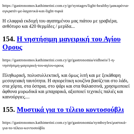
https://gastronomos.kathimerini.com.cy/gr/syntages/light-healthy/μακαρόνια-
ογκρατέν-με-λαχανικά-και-light-τυριά
Η ελαφριά εκδοχή του αγαπημένου μας πιάτου με γραβιέρα,
ανθότυρο και 420 θερμίδες / μερίδα...
154.
Η νηστήσιμη μαγειρική του Αγίου
Ορους
https://gastronomos.kathimerini.com.cy/gr/gastronomia/eidhseis/1-η-
νηστήσιμη-μαγειρική-του-αγίου-ορους
Πληθωρική, πολυσυλλεκτική, και όμως λιτή και με ξεκάθαρη
μεσογειακή ταυτότητα. Η αγιορείτικη κουζίνα βασίζεται στο λάδι,
στα χόρτα, στα όσπρια, στο ψάρι και στα θαλασσινά, χρησιμοποιεί
άφθονα μυρωδικά και μπαχαρικά, αξιοποιεί τεχνικές παλιές και
καινούργιες....
155.
Μυστικά για το τέλειο κοντοσούβλι
https://gastronomos.kathimerini.com.cy/gr/gastronomia/symboyles/μυστικά-
για-το-τέλειο-κοντοσούβλι