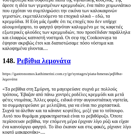
άρεσε η ιδέα των γεμισμένων κρεμμυδιών, ένα πιάτο χειμωνιάτικο
που ερχόταν να συμπληρώσει την εικόνα των καλοκαιρινών
γεμιστών, εκμεταλλευόμενο τα εποχικά υλικά – εδώ, τα
κρεμμύδια. Η Εύη μάς έμαθε ότι τις εποχές που δεν υπήρχε
αλουμινόχαρτο, το φαγητό ψηνόταν καλυμμένο με τις καφετιές
εξωτερικές φλούδες των κρεμμυδιών, που προσέδιδαν παράλληλα
και ελαφρώς καπνιστή νοστιμιά. Οι σεφ της Cookoovaya τα
έψησαν ακριβώς έτσι και διαπιστώσαμε πόσο νόστιμα και
καλοψημένα γίνονται....
148.
Ρεβίθια λεμονάτα
https://gastronomos.kathimerini.com.cy/gr/syntages/piata-hmeras/ρεβίθια-
λεμονάτα
«Τα ρεβίθια στη Σμύρνη, τα μαγειρεύανε συχνά με πολλούς
τρόπους. Έβαζαν από πάνω χοντρές ροδέλες κρεμμύδι και μετά
φέτες ντομάτας. Άλλες φορές, ειδικά στην αυγουστιάτικη νηστεία,
τα συμμαγειρεύανε με μελιτζάνα, για να είναι πιο χορταστικά.
Συχνά τα άλεθαν και τα κάνανε κεφτέδες, μεζέ για το τσίπουρο.
Αυτό που θυμάμαι χαρακτηριστικά είναι το ρεβιθόρυζο. Όποτε
περίσσευαν ρεβίθια, την επόμενη μέρα έριχναν λίγο ρύζι και είχαν
ένα καινούργιο φαγητό. Το ίδιο έκαναν και στις φακές, ρίχνανε λίγο
κοφτό μακαρονάκι»....