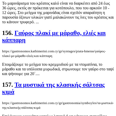
Το μαρινάρισμα του κρέατος καλό είναι να διαρκέσει από 24 έως
36 ώρες, εκτός αν πρόκειται για κοτόπουλο, που του αρκούν 10 -
12 ώρες. Στο μείγμα της μαρινάδας είναι σχεδόν απαραίτητη η
παρουσία όξινων υλικών γιατί μαλακώνουν τις ίνες του κρέατος και
το κάνουν τρυφερό. ...
156.
Γαύρος πλακί με μάραθο, ελιές και
κάππαρη
https://gastronomos.kathimerini.com.cy/gr/syntages/piata-hmeras/γαύρος-
πλακί-με-μάραθο-ελιές-και-κάππαρη
Ετοιμάζουμε το μείγμα του κρεμμυδιού με τα ντοματίνια, το
μάραθο και τα υπόλοιπα μυρωδικά, στρωνουμε τον γαύρο στο ταψί
και ψήνουμε για 20΄....
157.
Τα μυστικά της κλασικής σάλτσας
κιμά
https://gastronomos.kathimerini.com.cy/gr/gastronomia/symboyles/τα-μυστικά-
της-κλασικής-σάλτσας-κιμά