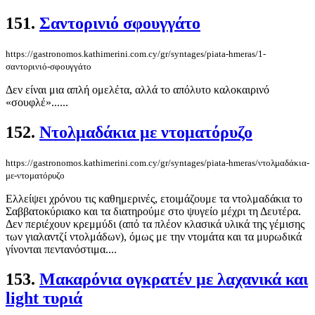
151.
Σαντορινιό σφουγγάτο
https://gastronomos.kathimerini.com.cy/gr/syntages/piata-hmeras/1-
σαντορινιό-σφουγγάτο
Δεν είναι μια απλή ομελέτα, αλλά το απόλυτο καλοκαιρινό
«σουφλέ»......
152.
Ντολμαδάκια με ντοματόρυζο
https://gastronomos.kathimerini.com.cy/gr/syntages/piata-hmeras/ντολμαδάκια-
με-ντοματόρυζο
Ελλείψει χρόνου τις καθημερινές, ετοιμάζουμε τα ντολμαδάκια το
Σαββατοκύριακο και τα διατηρούμε στο ψυγείο μέχρι τη Δευτέρα.
Δεν περιέχουν κρεμμύδι (από τα πλέον κλασικά υλικά της γέμισης
των γιαλαντζί ντολμάδων), όμως με την ντομάτα και τα μυρωδικά
γίνονται πεντανόστιμα....
153.
Μακαρόνια ογκρατέν με λαχανικά και
light τυριά