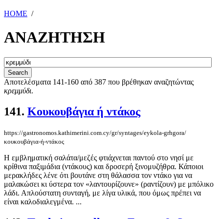
HOME
/
ΑΝΑΖΗΤΗΣΗ
Αποτελέσματα 141-160 από 387 που βρέθηκαν αναζητώντας
κρεμμύδι
.
141.
Κουκουβάγια ή ντάκος
https://gastronomos.kathimerini.com.cy/gr/syntages/eykola-grhgora/
κουκουβάγια-ή-ντάκος
Η εμβληματική σαλάτα/μεζές φτιάχνεται παντού στο νησί με
κρίθινα παξιμάδια (ντάκους) και δροσερή ξινομυζήθρα. Κάποιοι
μερακλήδες λένε ότι βουτάνε στη θάλασσα τον ντάκο για να
μαλακώσει κι ύστερα τον «λαντουρίζουνε» (ραντίζουν) με μπόλικο
λάδι. Απλούστατη συνταγή, με λίγα υλικά, που όμως πρέπει να
είναι καλοδιαλεγμένα. ...