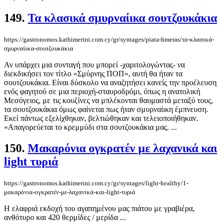
149.
Τα κλασικά σμυρναίικα σουτζουκάκια
https://gastronomos.kathimerini.com.cy/gr/syntages/piata-hmeras/τα-κλασικά-
σμυρναίικα-σουτζουκάκια
Αν υπάρχει μια συνταγή που μπορεί -χαριτολογώντας- να
διεκδικήσει τον τίτλο «Σμύρνης ΠΟΠ», αυτή θα ήταν τα
σουτζουκάκια. Είναι δύσκολο να αναζητήσει κανείς την προέλευση
ενός φαγητού σε μια περιοχή-σταυροδρόμι, όπως η ανατολική
Μεσόγειος, με τις κουζίνες να μπλέκονται θαυμαστά μεταξύ τους,
τα σουτζουκάκια όμως φαίνεται πως ήταν σμυρναίικη έμπνευση.
Εκεί πάντως εξελίχθηκαν, βελτιώθηκαν και τελειοποιήθηκαν.
«Απαγορεύεται το κρεμμύδι στα σουτζουκάκια μας. ...
150.
Μακαρόνια ογκρατέν με λαχανικά και
light τυριά
https://gastronomos.kathimerini.com.cy/gr/syntages/light-healthy/1-
μακαρόνια-ογκρατέν-με-λαχανικά-και-light-τυριά
Η ελαφριά εκδοχή του αγαπημένου μας πιάτου με γραβιέρα,
ανθότυρο και 420 θερμίδες / μερίδα ...