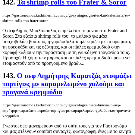
142.
Τα shrimp rolls του Frater & Soror
https://gastronomos.kathimerini.com.cy/gr/syntages/giortes-kai-kalesmata/τα-
shrimp-rolls-του-frater-soror
Ο σεφ Δήμος Μπαλόπουλος επιμελείται το μενού στο Frater and
Soror. Στα εξαίσια shrimp rolls του, το μαλακό ψωμάκι
μοσχοβολάει βούτυρο, η γαριδοσαλάτα ηλεκτρίζει με τα αρώματα,
τη φρεσκάδα και τις οξύτητες, και οι πίκλες κρεμμυδιού στην
κορυφή κλέβουν την παράσταση με τη γλυκόξινη τραγανάδα τους.
Προσοχή: Η ζύμη των μπριός και οι πίκλες κρεμμυδιού πρέπει να
ετοιμαστούν από το προηγούμενο βράδυ....
143.
Ο σεφ Δημήτρης Καρατζάς ετοιμάζει
τορτίγιες με καραμελωμένο χαλούμι και
τραγανά κρεμμύδια
https://gastronomos.kathimerini.com.cy/gr/syntages/piata-hmeras/ο-σεφ-
δημήτρης-καρατζάς-ετοιμάζει-τορτίγιες-με-καραμελωμένο-χαλούμι-και-τραγανά-
κρεμμύδια
Γνωστοί σεφ μαγειρεύουν από το σπίτι τους για τον Γαστρονόμο
και μας στέλνουν comfort συνταγές, φωτογραφημένες με το κινητό