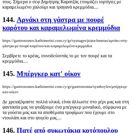
τους. Σήμερα ο σεφ Δημήτρης Καρατζάς ετοιμάζει τορτίγιες με
καραμελωμένο χαλούμι και τραγανά κρεμμύδια....
144.
Aρνάκι στη γάστρα με πουρέ
καρότου και καραμελωμένα κρεμμύδια
https://gastronomos.kathimerini.com.cy/gr/syntages/piata-hmeras/aρνάκι-στη-
γάστρα-με-πουρέ-καρότου-και-καραμελωμένα-κρεμμύδια
Σερβίρετε το κρέας, συνοδεύοντάς το με τον πουρέ και τα
κρεμμύδια....
145.
Μπέργκερ κατ' οίκον
https://gastronomos.kathimerini.com.cy/gr/gastronomia/symboyles/μπέργκερ-
κατ-οίκον
Δε χρειαζόμαστε πολλά υλικά, είναι άλλωστε στο χέρι μας και στη
φαντασία μας να φτιάξουμε ένα μπέργκερ μοναδικό, σύμφωνα με
τα γούστα μας και τα αποθέματα τροφίμων που έχουμε στο
ντουλάπι και στο ψυγείο μας....
146.
Πατέ από συκωτάκια κοτόπουλου