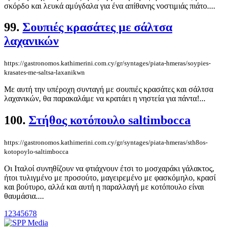
σκόρδο και λευκά αμύγδαλα για ένα απίθανης νοστιμιάς πιάτο....
99.
Σουπιές κρασάτες με σάλτσα
λαχανικών
https://gastronomos.kathimerini.com.cy/gr/syntages/piata-hmeras/soypies-
krasates-me-saltsa-laxanikwn
Με αυτή την υπέροχη συνταγή με σουπιές κρασάτες και σάλτσα
λαχανικών, θα παρακαλάμε να κρατάει η νηστεία για πάντα!...
100.
Στήθος κοτόπουλο saltimbocca
https://gastronomos.kathimerini.com.cy/gr/syntages/piata-hmeras/sth8os-
kotopoylo-saltimbocca
Οι Ιταλοί συνηθίζουν να φτιάχνουν έτσι το μοσχαράκι γάλακτος,
ήτοι τυλιγμένο με προσούτο, μαγειρεμένο με φασκόμηλο, κρασί
και βούτυρο, αλλά και αυτή η παραλλαγή με κοτόπουλο είναι
θαυμάσια....
1
2
3
4
5
6
7
8