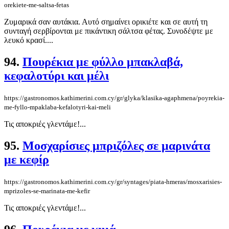
orekiete-me-saltsa-fetas
Ζυμαρικά σαν αυτάκια. Αυτό σημαίνει ορικιέτε και σε αυτή τη
συνταγή σερβίρονται με πικάντικη σάλτσα φέτας. Συνοδέψτε με
λευκό κρασί....
94.
Πουρέκια με φύλλο μπακλαβά,
κεφαλοτύρι και μέλι
https://gastronomos.kathimerini.com.cy/gr/glyka/klasika-agaphmena/poyrekia-
me-fyllo-mpaklaba-kefalotyri-kai-meli
Τις αποκριές γλεντάμε!...
95.
Μοσχαρίσιες μπριζόλες σε μαρινάτα
με κεφίρ
https://gastronomos.kathimerini.com.cy/gr/syntages/piata-hmeras/mosxarisies-
mprizoles-se-marinata-me-kefir
Τις αποκριές γλεντάμε!...