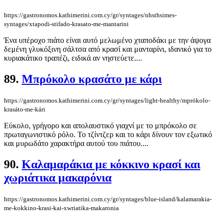
https://gastronomos.kathimerini.com.cy/gr/syntages/nhsthsimes-
syntages/xtapodi-stifado-krasato-me-mantarini
Ένα υπέροχο πιάτο είναι αυτό μελωμένο χταποδάκι με την άψογα
δεμένη γλυκόξινη σάλτσα από κρασί και μανταρίνι, ιδανικό για το
κυριακάτικο τραπέζι, ειδικά αν νηστεύετε....
89.
Μπρόκολο κρασάτο με κάρι
https://gastronomos.kathimerini.com.cy/gr/syntages/light-healthy/mprókolo-
krasáto-me-kári
Εύκολο, γρήγορο και απολαυστικό γιαχνί με το μπρόκολο σε
πρωταγωνιστικό ρόλο. Το τζίντζερ και το κάρι δίνουν τον εξωτικό
και μυρωδάτο χαρακτήρα αυτού του πιάτου....
90.
Καλαμαράκια με κόκκινο κρασί και
χωριάτικα μακαρόνια
https://gastronomos.kathimerini.com.cy/gr/syntages/blue-island/kalamarakia-
me-kokkino-krasi-kai-xwriatika-makaronia