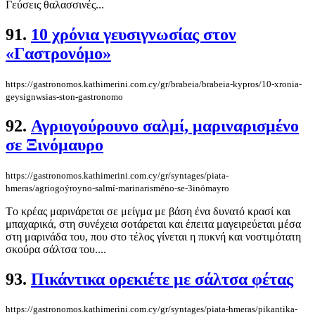
Γεύσεις θαλασσινές...
91.
10 χρόνια γευσιγνωσίας στον
«Γαστρονόμο»
https://gastronomos.kathimerini.com.cy/gr/brabeia/brabeia-kypros/10-xronia-
geysignwsias-ston-gastronomo
92.
Αγριογούρουνο σαλμί, μαριναρισμένο
σε Ξινόμαυρο
https://gastronomos.kathimerini.com.cy/gr/syntages/piata-
hmeras/agriogoýroyno-salmí-marinarisméno-se-3inómayro
Tο κρέας μαρινάρεται σε μείγμα με βάση ένα δυνατό κρασί και
μπαχαρικά, στη συνέχεια σοτάρεται και έπειτα μαγειρεύεται μέσα
στη μαρινάδα του, που στο τέλος γίνεται η πυκνή και νοστιμότατη
σκούρα σάλτσα του....
93.
Πικάντικα ορεκιέτε με σάλτσα φέτας
https://gastronomos.kathimerini.com.cy/gr/syntages/piata-hmeras/pikantika-