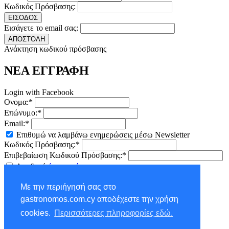
Κωδικός Πρόσβασης:
ΕΙΣΟΔΟΣ
Εισάγετε το email σας:
ΑΠΟΣΤΟΛΗ
Ανάκτηση κωδικού πρόσβασης
ΝΕΑ ΕΓΓΡΑΦΗ
Login with Facebook
Ονομα:*
Επώνυμο:*
Email:*
Επιθυμώ να λαμβάνω ενημερώσεις μέσω Newsletter
Κωδικός Πρόσβασης:*
Επιβεβαίωση Κωδικού Πρόσβασης:*
Αποδοχή
όρων χρήσης
ΕΓΓΡΑΦΗ
Με την περιήγησή σας στο
×
gastronomos.com.cy αποδέχεστε την χρήση
NEWSLETTER - ΕΓΓΡΑΦΗ
cookies.
Περισσότερες πληροφορίες εδώ.