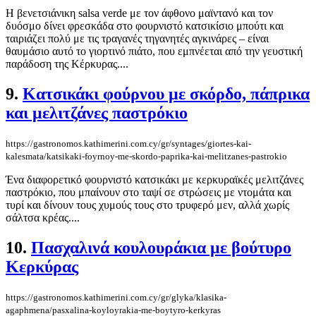
Η βενετσιάνικη salsa verde με τον άφθονο μαϊντανό και τον
δυόσμο δίνει φρεσκάδα στο φουρνιστό κατσικίσιο μπούτι και
ταιριάζει πολύ με τις τραγανές τηγανητές αγκινάρες – είναι
θαυμάσιο αυτό το γιορτινό πιάτο, που εμπνέεται από την γευστική
παράδοση της Κέρκυρας....
9.
Κατσικάκι φούρνου με σκόρδο, πάπρικα
και μελιτζάνες παστρόκιο
https://gastronomos.kathimerini.com.cy/gr/syntages/giortes-kai-
kalesmata/katsikaki-foyrnoy-me-skordo-paprika-kai-melitzanes-pastrokio
Ένα διαφορετικό φουρνιστό κατσικάκι με κερκυραϊκές μελιτζάνες
παστρόκιο, που μπαίνουν στο ταψί σε στρώσεις με ντομάτα και
τυρί και δίνουν τους χυμούς τους στο τρυφερό μεν, αλλά χωρίς
σάλτσα κρέας....
10.
Πασχαλινά κουλουράκια με βούτυρο
Κερκύρας
https://gastronomos.kathimerini.com.cy/gr/glyka/klasika-
agaphmena/pasxalina-koyloyrakia-me-boytyro-kerkyras