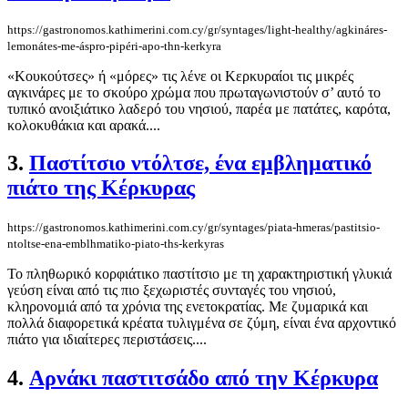
https://gastronomos.kathimerini.com.cy/gr/syntages/light-healthy/agkináres-
lemonátes-me-áspro-pipéri-apo-thn-kerkyra
«Κουκούτσες» ή «μόρες» τις λένε οι Κερκυραίοι τις μικρές
αγκινάρες με το σκούρο χρώμα που πρωταγωνιστούν σ’ αυτό το
τυπικό ανοιξιάτικο λαδερό του νησιού, παρέα με πατάτες, καρότα,
κολοκυθάκια και αρακά....
3.
Παστίτσιο ντόλτσε, ένα εμβληματικό
πιάτο της Κέρκυρας
https://gastronomos.kathimerini.com.cy/gr/syntages/piata-hmeras/pastitsio-
ntoltse-ena-emblhmatiko-piato-ths-kerkyras
Το πληθωρικό κορφιάτικο παστίτσιο με τη χαρακτηριστική γλυκιά
γεύση είναι από τις πιο ξεχωριστές συνταγές του νησιού,
κληρονομιά από τα χρόνια της ενετοκρατίας. Με ζυμαρικά και
πολλά διαφορετικά κρέατα τυλιγμένα σε ζύμη, είναι ένα αρχοντικό
πιάτο για ιδιαίτερες περιστάσεις....
4.
Αρνάκι παστιτσάδο από την Κέρκυρα