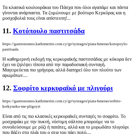
Τα κλασικά κουλουράκια του Πάσχα που όλοι αγαπάμε και πάντα
γίνονται ανάρπαστα. Τα ζυμώνουμε με βούτυρο Κερκύρας και η
μοσχοβολιά τους είναι απίστευτη!...
11.
Κοτόπουλο παστιτσάδα
https://gastronomos.kathimerini.com.cy/gr/syntages/piata-hmeras/kotopoylo-
pastitsada
Η καθημερινή εκδοχή της κερκυραϊκής παστιτσάδας με κόκορα δεν
έχει να ζηλέψει τίποτα από την παραδοσιακή συνταγή.
Μαγειρεύεται πιο γρήγορα, αλλά διατηρεί όλο τον πλούτο των
αρωμάτων....
12.
Σοφρίτο κερκυραϊκό με πλιγούρι
https://gastronomos.kathimerini.com.cy/gr/syntages/piata-hmeras/sofrito-
kerkyraiko-me-pligoyri
Είναι από τις πιο κλασικές κερκυραϊκές συνταγές το σοφρίτο. Το
μοσχαράκι με την πυκνή, νόστιμη σάλτσα μπορούμε να το
συνοδεύσουμε με ρύζι ή πατάτες, αλλά και το μυρωδάτο πλιγούρι
που βάζει στο πλάι του ο σεφ του πάει πολύ....