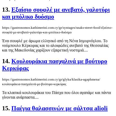
13.
Εξαίσιο σουφλέ με ανεβατό, γαλοτύρι
και μπόλικο δυόσμο
https://gastronomos.kathimerini.com.cy/gr/syntages/snaks-street-food/εξαίσιο-
σουφλέ-με-ανεβατό-γαλοτύρι-και-μπόλικο-δυόσμο
Ένα σουφλέ με άρωμα ελληνικό από τη Νένα Ισμυρνόγλου. Το
νούμπουλο Κέρκυρας και το αλοιφώδες ανεβατό της Θεσσαλίας
και της Μακεδονίας χαρίζουν εξαιρετική νοστιμιά....
14.
Κουλουράκια πασχαλινά με βούτυρο
Κερκύρας
https://gastronomos.kathimerini.com.cy/gr/glyka/klasika-agaphmena/
κουλουράκια-πασχαλινά-με-βούτυρο-κερκύρας
Τα κλασικά κουλουράκια του Πάσχα που όλοι αγαπάμε και πάντα
γίνονται ανάρπαστα....
15.
Παέγια θαλασσινών με σάλτσα alioli