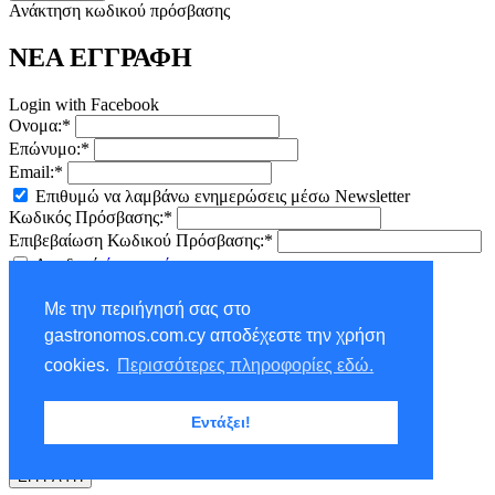
Ανάκτηση κωδικού πρόσβασης
ΝΕΑ ΕΓΓΡΑΦΗ
Login with Facebook
Ονομα:*
Επώνυμο:*
Email:*
Επιθυμώ να λαμβάνω ενημερώσεις μέσω Newsletter
Κωδικός Πρόσβασης:*
Επιβεβαίωση Κωδικού Πρόσβασης:*
Αποδοχή
όρων χρήσης
ΕΓΓΡΑΦΗ
Με την περιήγησή σας στο
×
gastronomos.com.cy αποδέχεστε την χρήση
NEWSLETTER - ΕΓΓΡΑΦΗ
cookies.
Περισσότερες πληροφορίες εδώ.
Ονομα:*
Εντάξει!
Επώνυμο:*
Email:*
ΕΓΓΡΑΦΗ