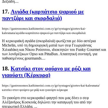
Δοξιάδη....
17.
Aγιάδα (καρπάτσιο ψαριού με
παντζάρι και σκορδαλιά)
https://gastronomos.kathimerini.com.cy/gr/syntages/giortes-kai-
kalesmata/aγιάδα-καρπάτσιο-ψαριού-με-παντζάρι-και-σκορδαλιά
Η κερκυραϊκή αγιάδα (σκορδαλιά) φωτίζεται με δύο αστέρια
Michelin, υπό τη δημιουργική ματιά των σεφ Γεωργιάννας
Χιλιαδάκη και Νίκου Ρούσσου, ιδιοκτητών του Funky Gourmet και
των λονδρέζικων Opso και PittaBun. Απαιτητική συνταγή, για
παθιασμένους gourmands....
18.
Κατσίκι στον φούρνο με ρύζι και
γιαούρτι (Κέρκυρα)
https://gastronomos.kathimerini.com.cy/gr/syntages/giortes-kai-kalesmata/
κατσίκι-στον-φούρνο-με-ρύζι-και-γιαούρτι-κέρκυρα
Το γιαούρτι στο κερκυραϊκό φαγητό που μας δίνει ο σεφ
Αλέξανδρος Κοσκινάς δηλώνει την καταγωγή του από την
ηπειρωτική Ελλάδα. ...