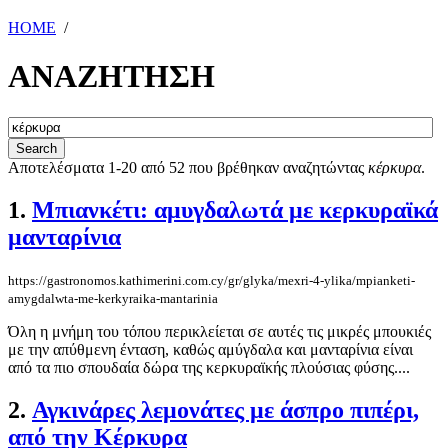
HOME
/
ΑΝΑΖΗΤΗΣΗ
Αποτελέσματα 1-20 από 52 που βρέθηκαν αναζητώντας
κέρκυρα
.
1.
Μπιανκέτι: αμυγδαλωτά με κερκυραϊκά
μανταρίνια
https://gastronomos.kathimerini.com.cy/gr/glyka/mexri-4-ylika/mpianketi-
amygdalwta-me-kerkyraika-mantarinia
Όλη η μνήμη του τόπου περικλείεται σε αυτές τις μικρές μπουκιές
με την απύθμενη ένταση, καθώς αμύγδαλα και μανταρίνια είναι
από τα πιο σπουδαία δώρα της κερκυραϊκής πλούσιας φύσης....
2.
Αγκινάρες λεμονάτες με άσπρο πιπέρι,
από την Κέρκυρα