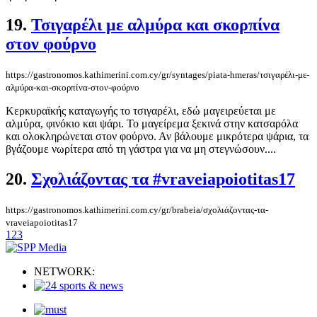
19.
Τσιγαρέλι με αλμύρα και σκορπίνα
στον φούρνο
https://gastronomos.kathimerini.com.cy/gr/syntages/piata-hmeras/τσιγαρέλι-με-
αλμύρα-και-σκορπίνα-στον-φούρνο
Κερκυραϊκής καταγωγής το τσιγαρέλι, εδώ μαγειρεύεται με
αλμύρα, φινόκιο και ψάρι. Το μαγείρεμα ξεκινά στην κατσαρόλα
και ολοκληρώνεται στον φούρνο. Αν βάλουμε μικρότερα ψάρια, τα
βγάζουμε νωρίτερα από τη γάστρα για να μη στεγνώσουν....
20.
Σχολιάζοντας τα #vraveiapoiotitas17
https://gastronomos.kathimerini.com.cy/gr/brabeia/σχολιάζοντας-τα-
vraveiapoiotitas17
1
2
3
NETWORK: