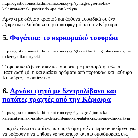
https://gastronomos.kathimerini.com.cy/gr/syntages/giortes-kai-
kalesmata/arnaki-pastitsado-apo-thn-kerkyra
Αρνάκι με σάλτσα κρασιού και άφθονα μυρωδικά σε ένα
εξαιρετικά πλούσιο λαμπριάτικο φαγητό από την Κέρκυρα....
5.
Φογάτσα: το κερκυραϊκό τσουρέκι
https://gastronomos.kathimerini.com.cy/gr/glyka/klasika-agaphmena/fogatsa-
to-kerkyraiko-tsoyreki
Tο φουσκωτό βενετσιάνικο τσουρέκι με μια αφράτη, τέλεια
μαστιχωτή ζύμη και εξαίσια αρώματα από πορτοκάλι και βούτυρο
Κερκύρας, το αυθεντικό....
6.
Αρνάκι ψητό με δεντρολίβανο και
πατάτες τραχτές από την Κέρκυρα
https://gastronomos.kathimerini.com.cy/gr/syntages/giortes-kai-
kalesmata/arnaki-pshto-me-dentrolibano-kai-patates-traxtes-apo-thn-kerkyra
Τραχτές είναι οι πατάτες που τις σπάμε με ένα βαρύ αντικείμενο για
να βράσουν ή να ψηθούν γρηγορότερα και πιο ομοιόμορφα, ενώ