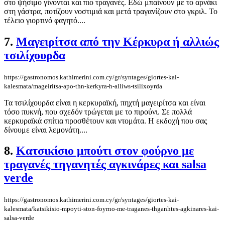
στο ψήσιμο γίνονται και πιο τραγανές. Εδώ μπαίνουν με το αρνάκι
στη γάστρα, ποτίζουν νοστιμιά και μετά τραγανίζουν στο γκριλ. Το
τέλειο γιορτινό φαγητό....
7.
Μαγειρίτσα από την Κέρκυρα ή αλλιώς
τσιλίχουρδα
https://gastronomos.kathimerini.com.cy/gr/syntages/giortes-kai-
kalesmata/mageiritsa-apo-thn-kerkyra-h-alliws-tsilíxoyrda
Τα τσιλίχουρδα είναι η κερκυραϊκή, πηχτή μαγειρίτσα και είναι
τόσο πυκνή, που σχεδόν τρώγεται με το πιρούνι. Σε πολλά
κερκυραϊκά σπίτια προσθέτουν και ντομάτα. Η εκδοχή που σας
δίνουμε είναι λεμονάτη....
8.
Κατσικίσιο μπούτι στον φούρνο με
τραγανές τηγανητές αγκινάρες και salsa
verde
https://gastronomos.kathimerini.com.cy/gr/syntages/giortes-kai-
kalesmata/katsikisio-mpoyti-ston-foyrno-me-traganes-thganhtes-agkinares-kai-
salsa-verde