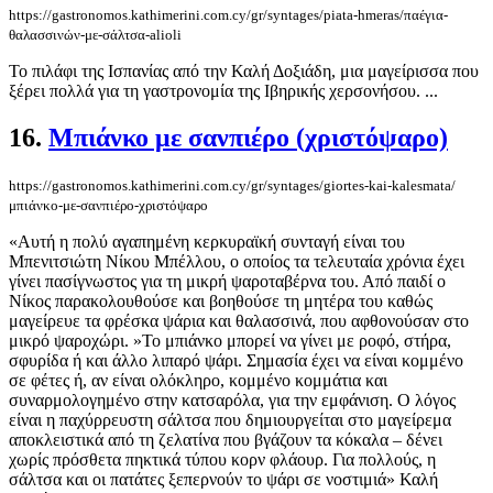
https://gastronomos.kathimerini.com.cy/gr/syntages/piata-hmeras/παέγια-
θαλασσινών-με-σάλτσα-alioli
Το πιλάφι της Ισπανίας από την Καλή Δοξιάδη, μια μαγείρισσα που
ξέρει πολλά για τη γαστρονομία της Ιβηρικής χερσονήσου. ...
16.
Μπιάνκο με σανπιέρο (χριστόψαρο)
https://gastronomos.kathimerini.com.cy/gr/syntages/giortes-kai-kalesmata/
μπιάνκο-με-σανπιέρο-χριστόψαρο
«Αυτή η πολύ αγαπημένη κερκυραϊκή συνταγή είναι του
Μπενιτσιώτη Νίκου Μπέλλου, ο οποίος τα τελευταία χρόνια έχει
γίνει πασίγνωστος για τη μικρή ψαροταβέρνα του. Από παιδί ο
Νίκος παρακολουθούσε και βοηθούσε τη μητέρα του καθώς
μαγείρευε τα φρέσκα ψάρια και θαλασσινά, που αφθονούσαν στο
μικρό ψαροχώρι. »Το μπιάνκο μπορεί να γίνει με ροφό, στήρα,
σφυρίδα ή και άλλο λιπαρό ψάρι. Σημασία έχει να είναι κομμένο
σε φέτες ή, αν είναι ολόκληρο, κομμένο κομμάτια και
συναρμολογημένο στην κατσαρόλα, για την εμφάνιση. Ο λόγος
είναι η παχύρρευστη σάλτσα που δημιουργείται στο μαγείρεμα
αποκλειστικά από τη ζελατίνα που βγάζουν τα κόκαλα – δένει
χωρίς πρόσθετα πηκτικά τύπου κορν φλάουρ. Για πολλούς, η
σάλτσα και οι πατάτες ξεπερνούν το ψάρι σε νοστιμιά» Καλή