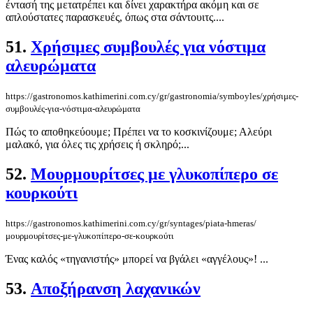
έντασή της μετατρέπει και δίνει χαρακτήρα ακόμη και σε
απλούστατες παρασκευές, όπως στα σάντουιτς....
51.
Χρήσιμες συμβουλές για νόστιμα
αλευρώματα
https://gastronomos.kathimerini.com.cy/gr/gastronomia/symboyles/χρήσιμες-
συμβουλές-για-νόστιμα-αλευρώματα
Πώς το αποθηκεύουμε; Πρέπει να το κοσκινίζουμε; Αλεύρι
μαλακό, για όλες τις χρήσεις ή σκληρό;...
52.
Μουρμουρίτσες με γλυκοπίπερο σε
κουρκούτι
https://gastronomos.kathimerini.com.cy/gr/syntages/piata-hmeras/
μουρμουρίτσες-με-γλυκοπίπερο-σε-κουρκούτι
Ένας καλός «τηγανιστής» μπορεί να βγάλει «αγγέλους»! ...
53.
Αποξήρανση λαχανικών