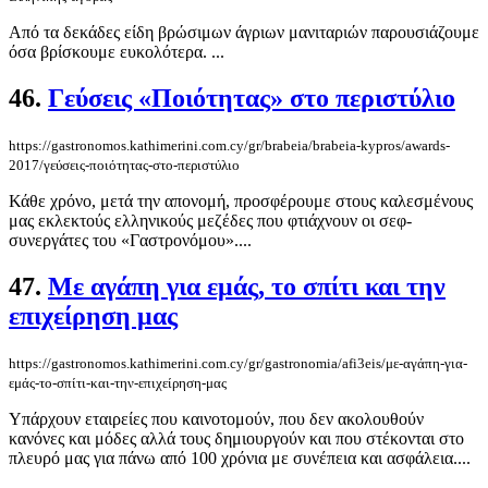
Από τα δεκάδες είδη βρώσιμων άγριων μανιταριών παρουσιάζουμε
όσα βρίσκουμε ευκολότερα. ...
46.
Γεύσεις «Ποιότητας» στο περιστύλιο
https://gastronomos.kathimerini.com.cy/gr/brabeia/brabeia-kypros/awards-
2017/γεύσεις-ποιότητας-στο-περιστύλιο
Κάθε χρόνο, μετά την απονομή, προσφέρουμε στους καλεσμένους
μας εκλεκτούς ελληνικούς μεζέδες που φτιάχνουν οι σεφ-
συνεργάτες του «Γαστρονόμου»....
47.
Με αγάπη για εμάς, το σπίτι και την
επιχείρηση μας
https://gastronomos.kathimerini.com.cy/gr/gastronomia/afi3eis/με-αγάπη-για-
εμάς-το-σπίτι-και-την-επιχείρηση-μας
Yπάρχουν εταιρείες που καινοτομούν, που δεν ακολουθούν
κανόνες και μόδες αλλά τους δημιουργούν και που στέκονται στο
πλευρό μας για πάνω από 100 χρόνια με συνέπεια και ασφάλεια....