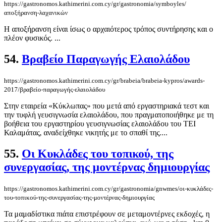
https://gastronomos.kathimerini.com.cy/gr/gastronomia/symboyles/
αποξήρανση-λαχανικών
Η αποξήρανση είναι ίσως ο αρχαιότερος τρόπος συντήρησης και ο
πλέον φυσικός. ...
54.
Βραβείο Παραγωγής Ελαιολάδου
https://gastronomos.kathimerini.com.cy/gr/brabeia/brabeia-kypros/awards-
2017/βραβείο-παραγωγής-ελαιολάδου
Στην εταιρεία «Κύκλωπας» που μετά από εργαστηριακά τεστ και
την τυφλή γευσιγνωσία ελαιολάδου, που πραγματοποιήθηκε με τη
βοήθεια του εργαστηρίου γευσιγνωσίας ελαιολάδου του ΤΕΙ
Καλαμάτας, αναδείχθηκε νικητής με το σπαθί της....
55.
Οι Κυκλάδες του τοπικού, της
συνεργασίας, της μοντέρνας δημιουργίας
https://gastronomos.kathimerini.com.cy/gr/gastronomia/gnwmes/οι-κυκλάδες-
του-τοπικού-της-συνεργασίας-της-μοντέρνας-δημιουργίας
Τα μαμαδίστικα πιάτα επιστρέφουν σε μεταμοντέρνες εκδοχές, η