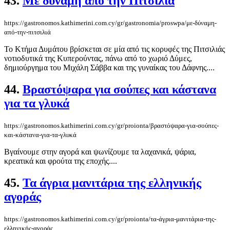
43.
Με δύναμη από την Πιτσιλιά
https://gastronomos.kathimerini.com.cy/gr/gastronomia/proswpa/με-δύναμη-
από-την-πιτσιλιά
Το Κτήμα Δυμάτου βρίσκεται σε μία από τις κορυφές της Πιτσιλιάς
νοτιοδυτικά της Κυπερούντας, πάνω από το χωριό Δύμες,
δημιούργημα του Μιχάλη Σάββα και της γυναίκας του Δάφνης....
44.
Βραστόψαρα για σούπες και κάστανα
για τα γλυκά
https://gastronomos.kathimerini.com.cy/gr/proionta/βραστόψαρα-για-σούπες-
και-κάστανα-για-τα-γλυκά
Βγαίνουμε στην αγορά και ψωνίζουμε τα λαχανικά, ψάρια,
κρεατικά και φρούτα της εποχής....
45.
Τα άγρια μανιτάρια της ελληνικής
αγοράς
https://gastronomos.kathimerini.com.cy/gr/proionta/τα-άγρια-μανιτάρια-της-
ελληνικής-αγοράς