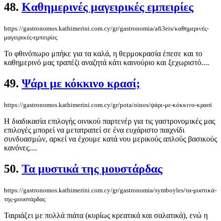
48.
Καθημερινές μαγειρικές εμπειρίες
https://gastronomos.kathimerini.com.cy/gr/gastronomia/afi3eis/καθημερινές-
μαγειρικές-εμπειρίες
Το φθινόπωρο μπήκε για τα καλά, η θερμοκρασία έπεσε και το
καθημερινό μας τραπέζι αναζητά κάτι καινούριο και ξεχωριστό....
49.
Ψάρι με κόκκινο κρασί;
https://gastronomos.kathimerini.com.cy/gr/pota/oinos/ψάρι-με-κόκκινο-κρασί
Η διαδικασία επιλογής οινικού παρτενέρ για τις γαστρονομικές μας
επιλογές μπορεί να μετατραπεί σε ένα ευχάριστο παιχνίδι
συνδυασμών, αρκεί να έχουμε κατά νου μερικούς απλούς βασικούς
κανόνες....
50.
Τα μυστικά της μουστάρδας
https://gastronomos.kathimerini.com.cy/gr/gastronomia/symboyles/τα-μυστικά-
της-μουστάρδας
Ταιριάζει με πολλά πιάτα (κυρίως κρεατικά και σαλατικά), ενώ η