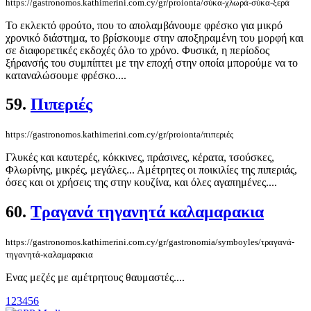
https://gastronomos.kathimerini.com.cy/gr/proionta/σύκα-χλωρά-σύκα-ξερά
Το εκλεκτό φρούτο, που το απολαμβάνουμε φρέσκο για μικρό
χρονικό διάστημα, το βρίσκουμε στην αποξηραμένη του μορφή και
σε διαφορετικές εκδοχές όλο το χρόνο. Φυσικά, η περίοδος
ξήρανσής του συμπίπτει με την εποχή στην οποία μπορούμε να το
καταναλώσουμε φρέσκο....
59.
Πιπεριές
https://gastronomos.kathimerini.com.cy/gr/proionta/πιπεριές
Γλυκές και καυτερές, κόκκινες, πράσινες, κέρατα, τσούσκες,
Φλωρίνης, μικρές, μεγάλες... Αμέτρητες οι ποικιλίες της πιπεριάς,
όσες και οι χρήσεις της στην κουζίνα, και όλες αγαπημένες....
60.
Τραγανά τηγανητά καλαμαρακια
https://gastronomos.kathimerini.com.cy/gr/gastronomia/symboyles/τραγανά-
τηγανητά-καλαμαρακια
Ενας μεζές με αμέτρητους θαυμαστές....
1
2
3
4
5
6