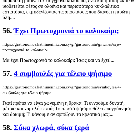
παράδοση μπαίνει σε σύγχρονα καλούπια, ενώ και η τάση «km 0»
υιοθετείται φέτος σε ολοένα και περισσότερα κυκλαδίτικα
εστιατόρια, εκμηδενίζοντας τις αποστάσεις που διανύει η πρώτη
ύλη....
56.
Έχει Πρωτοχρονιά το καλοκαίρι;
https://gastronomos.kathimerini.com.cy/gr/gastronomia/gnwmes/έχει-
πρωτοχρονιά-το-καλοκαίρι
Μα έχει Πρωτοχρονιά το καλοκαίρι; Ίσως και να έχει!...
57.
4 συμβουλές για τέλειο ψήσιμο
https://gastronomos.kathimerini.com.cy/gr/gastronomia/symboyles/4-
συμβουλές-για-τέλειο-ψήσιμο
Γιατί πρέπει να είναι χωνεμένη η θράκα; Τι εννοούμε δυνατή,
μέτρια και χαμηλή φωτιά; Το σωστό ψήσιμο θέλει επαγρύπνηση
και δοκιμή; Τι κάνουμε αν αρπάξουν τα κρεατικά μας;...
58.
Σύκα χλωρά, σύκα ξερά