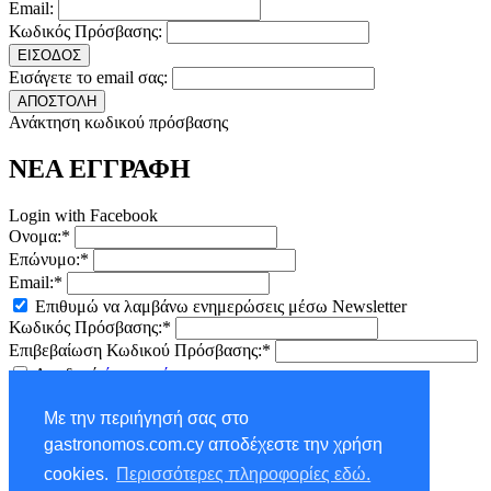
Email:
Κωδικός Πρόσβασης:
ΕΙΣΟΔΟΣ
Εισάγετε το email σας:
ΑΠΟΣΤΟΛΗ
Ανάκτηση κωδικού πρόσβασης
ΝΕΑ ΕΓΓΡΑΦΗ
Login with Facebook
Ονομα:*
Επώνυμο:*
Email:*
Επιθυμώ να λαμβάνω ενημερώσεις μέσω Newsletter
Κωδικός Πρόσβασης:*
Επιβεβαίωση Κωδικού Πρόσβασης:*
Αποδοχή
όρων χρήσης
ΕΓΓΡΑΦΗ
Με την περιήγησή σας στο
×
gastronomos.com.cy αποδέχεστε την χρήση
NEWSLETTER - ΕΓΓΡΑΦΗ
cookies.
Περισσότερες πληροφορίες εδώ.