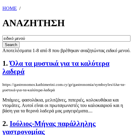
HOME
/
ΑΝΑΖΗΤΗΣΗ
Αποτελέσματα 1-8 από 8 που βρέθηκαν αναζητώντας
ειδικό μενού
.
1.
Όλα τα μυστικά για τα καλύτερα
λαδερά
https://gastronomos.kathimerini.com.cy/gr/gastronomia/symboyles/όλα-τα-
μυστικά-για-τα-καλύτερα-λαδερά
Μπάμιες, φασολάκια, μελιτζάνες, πιπεριές, κολοκυθάκια και
ντομάτες. Αυτοί είναι οι πρωταγωνιστές του καλοκαιριού και η
βάση για τα θερινά λαδερά μας μαγειρέματα....
2.
Ιούλιος-Μήνας παράλληλης
γαστρονομίας