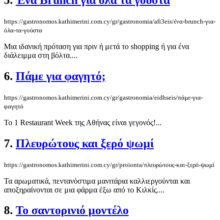
5.
Ένα Brunch για όλα τα γούστα
https://gastronomos.kathimerini.com.cy/gr/gastronomia/afi3eis/ένα-brunch-για-
όλα-τα-γούστα
Μια ιδανική πρόταση για πριν ή μετά το shopping ή για ένα
διάλειμμα στη βόλτα....
6.
Πάμε για φαγητό;
https://gastronomos.kathimerini.com.cy/gr/gastronomia/eidhseis/πάμε-για-
φαγητό
Το 1 Restaurant Week της Αθήνας είναι γεγονός!...
7.
Πλευρώτους και ξερό ψωμί
https://gastronomos.kathimerini.com.cy/gr/proionta/πλευρώτους-και-ξερό-ψωμί
Τα αρωματικά, πεντανόστιμα μανιτάρια καλλιεργούνται και
αποξηραίνονται σε μια φάρμα έξω από το Κιλκίς....
8.
Το σαντορινιό μοντέλο