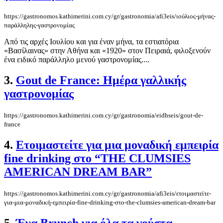
https://gastronomos.kathimerini.com.cy/gr/gastronomia/afi3eis/ιούλιος-μήνας-
παράλληλης-γαστρονομίας
Από τις αρχές Ιουλίου και για έναν μήνα, τα εστιατόρια
«Βασίλαινας» στην Αθήνα και «1920» στον Πειραιά, φιλοξενούν
ένα ειδικό παράλληλο μενού γαστρονομίας....
3.
Gout de France: Ημέρα γαλλικής
γαστρονομίας
https://gastronomos.kathimerini.com.cy/gr/gastronomia/eidhseis/gout-de-
france
4.
Ετοιμαστείτε για μια μοναδική εμπειρία
fine drinking στο “THE CLUMSIES
AMERICAN DREAM BAR”
https://gastronomos.kathimerini.com.cy/gr/gastronomia/afi3eis/ετοιμαστείτε-
για-μια-μοναδική-εμπειρία-fine-drinking-στο-the-clumsies-american-dream-bar