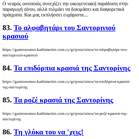
Ο νεαρός οινοποιός συνεχίζει την οικογενειακή παράδοση στην
παραγωγή οίνου, αλλά τολμάει να δοκιμάσει και διαφορετικά
πράγματα. Και μας εκπλήσσει ευχάριστα....
83.
Το αλφαβητάρι του Σαντορινιού
κρασιού
https://gastronomos.kathimerini.com.cy/gr/pota/oinos/το-αλφαβητάρι-του-
σαντορινιού-κρασιού
84.
Τα επιδόρπια κρασιά της Σαντορίνης
https://gastronomos.kathimerini.com.cy/gr/pota/oinos/τα-επιδόρπια-κρασιά-
της-σαντορίνης
85.
Τα ροζέ κρασιά της Σαντορίνης
https://gastronomos.kathimerini.com.cy/gr/pota/oinos/τα-ροζέ-κρασιά-της-
σαντορίνης
86.
Τη γλύκα του να 'χεις!