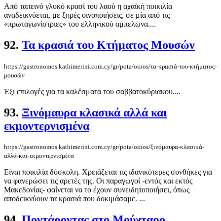
Από ταπεινό γλυκό κρασί του λαού η αχαϊκή ποικιλία
αναδεικνύεται, με ξηρές οινοποιήσεις, σε μία από τις
«πρωταγωνίστριες» του ελληνικού αμπελώνα....
92.
Τα κρασιά του Κτήματος Μουσών
https://gastronomos.kathimerini.com.cy/gr/pota/oinos/τα-κρασιά-του-κτήματος-
μουσών
Έξι επιλογές για τα καλέσματα του σαββατοκύριακου....
93.
Ξινόμαυρα κλασικά αλλά και
εκμοντερνισμένα
https://gastronomos.kathimerini.com.cy/gr/pota/oinos/ξινόμαυρα-κλασικά-
αλλά-και-εκμοντερνισμένα
Είναι ποικιλία δύσκολη. Χρειάζεται τις ιδανικότερες συνθήκες για
να φανερώσει τις αρετές της. Οι παραγωγοί -εντός και εκτός
Μακεδονίας- φαίνεται να το έχουν συνειδητοποιήσει, όπως
αποδεικνύουν τα κρασιά που δοκιμάσαµε. ...
94.
Ποντάροντας στο Μούχταρο