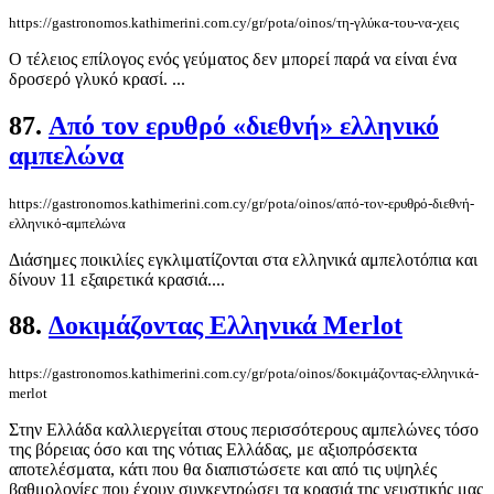
https://gastronomos.kathimerini.com.cy/gr/pota/oinos/τη-γλύκα-του-να-χεις
Ο τέλειος επίλογος ενός γεύματος δεν μπορεί παρά να είναι ένα
δροσερό γλυκό κρασί. ...
87.
Από τον ερυθρό «διεθνή» ελληνικό
αμπελώνα
https://gastronomos.kathimerini.com.cy/gr/pota/oinos/από-τον-ερυθρό-διεθνή-
ελληνικό-αμπελώνα
Διάσημες ποικιλίες εγκλιματίζονται στα ελληνικά αμπελοτόπια και
δίνουν 11 εξαιρετικά κρασιά....
88.
Δοκιμάζοντας Ελληνικά Merlot
https://gastronomos.kathimerini.com.cy/gr/pota/oinos/δοκιμάζοντας-ελληνικά-
merlot
Στην Ελλάδα καλλιεργείται στους περισσότερους αμπελώνες τόσο
της βόρειας όσο και της νότιας Ελλάδας, με αξιοπρόσεκτα
αποτελέσματα, κάτι που θα διαπιστώσετε και από τις υψηλές
βαθμολογίες που έχουν συγκεντρώσει τα κρασιά της γευστικής μας