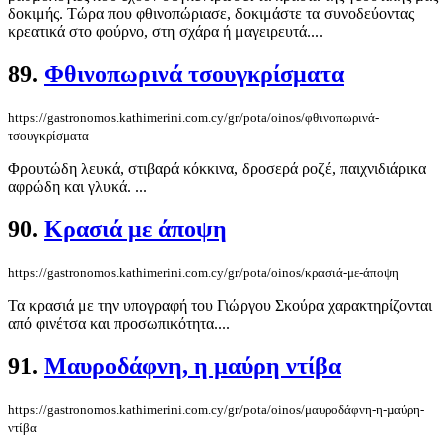
δοκιμής. Τώρα που φθινοπώριασε, δοκιμάστε τα συνοδεύοντας
κρεατικά στο φούρνο, στη σχάρα ή μαγειρευτά....
89.
Φθινοπωρινά τσουγκρίσματα
https://gastronomos.kathimerini.com.cy/gr/pota/oinos/φθινοπωρινά-
τσουγκρίσματα
Φρουτώδη λευκά, στιβαρά κόκκινα, δροσερά ροζέ, παιχνιδιάρικα
αφρώδη και γλυκά. ...
90.
Κρασιά με άποψη
https://gastronomos.kathimerini.com.cy/gr/pota/oinos/κρασιά-με-άποψη
Τα κρασιά με την υπογραφή του Γιώργου Σκούρα χαρακτηρίζονται
από φινέτσα και προσωπικότητα....
91.
Μαυροδάφνη, η µαύρη ντίβα
https://gastronomos.kathimerini.com.cy/gr/pota/oinos/μαυροδάφνη-η-µαύρη-
ντίβα