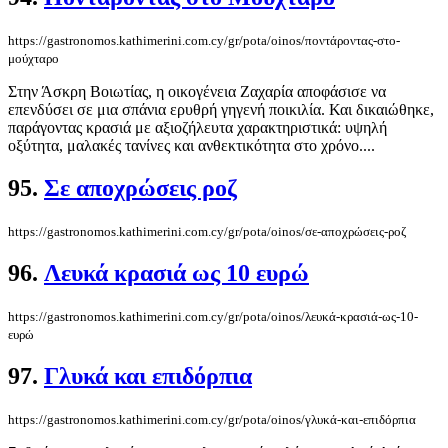
https://gastronomos.kathimerini.com.cy/gr/pota/oinos/ποντάροντας-στο-
μούχταρο
Στην Άσκρη Βοιωτίας, η οικογένεια Ζαχαρία αποφάσισε να
επενδύσει σε μια σπάνια ερυθρή γηγενή ποικιλία. Και δικαιώθηκε,
παράγοντας κρασιά με αξιοζήλευτα χαρακτηριστικά: υψηλή
οξύτητα, μαλακές τανίνες και ανθεκτικότητα στο χρόνο....
95.
Σε αποχρώσεις ροζ
https://gastronomos.kathimerini.com.cy/gr/pota/oinos/σε-αποχρώσεις-ροζ
96.
Λευκά κρασιά ως 10 ευρώ
https://gastronomos.kathimerini.com.cy/gr/pota/oinos/λευκά-κρασιά-ως-10-
ευρώ
97.
Γλυκά και επιδόρπια
https://gastronomos.kathimerini.com.cy/gr/pota/oinos/γλυκά-και-επιδόρπια