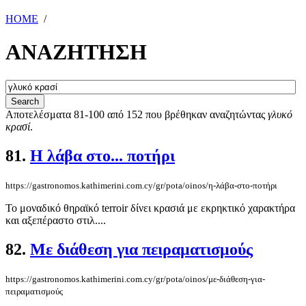
HOME
/
ΑΝΑΖΗΤΗΣΗ
Αποτελέσματα 81-100 από 152 που βρέθηκαν αναζητώντας
γλυκό
κρασί
.
81.
Η λάβα στο... ποτήρι
https://gastronomos.kathimerini.com.cy/gr/pota/oinos/η-λάβα-στο-ποτήρι
Το μοναδικό θηραϊκό terroir δίνει κρασιά με εκρηκτικό χαρακτήρα
και αξεπέραστο στιλ....
82.
Με διάθεση για πειραματισμούς
https://gastronomos.kathimerini.com.cy/gr/pota/oinos/με-διάθεση-για-
πειραματισμούς