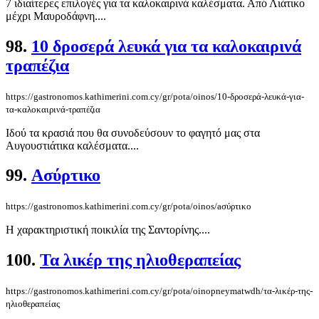
7 ιδιαίτερες επιλογές για τα καλοκαιρινά καλέσματα. Από Λιάτικο
μέχρι Μαυροδάφνη....
98.
10 δροσερά λευκά για τα καλοκαιρινά
τραπέζια
https://gastronomos.kathimerini.com.cy/gr/pota/oinos/10-δροσερά-λευκά-για-
τα-καλοκαιρινά-τραπέζια
Ιδού τα κρασιά που θα συνοδεύσουν το φαγητό μας στα
Αυγουστιάτικα καλέσματα....
99.
Aσύρτικο
https://gastronomos.kathimerini.com.cy/gr/pota/oinos/aσύρτικο
Η χαρακτηριστική ποικιλία της Σαντορίνης....
100.
Τα λικέρ της ηλιοθεραπείας
https://gastronomos.kathimerini.com.cy/gr/pota/oinopneymatwdh/τα-λικέρ-της-
ηλιοθεραπείας