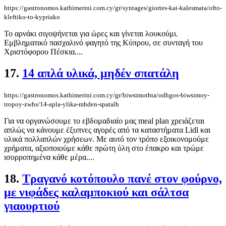
https://gastronomos.kathimerini.com.cy/gr/syntages/giortes-kai-kalesmata/ofto-
kleftiko-to-kypriako
Το αρνάκι σιγοψήνεται για ώρες και γίνεται λουκούμι.
Εμβληματικό πασχαλινό φαγητό της Κύπρου, σε συνταγή του
Χριστόφορου Πέσκια....
17.
14 απλά υλικά, μηδέν σπατάλη
https://gastronomos.kathimerini.com.cy/gr/biwsimothta/odhgos-biwsimoy-
tropoy-zwhs/14-apla-ylika-mhden-spatalh
Για να οργανώσουμε το εβδομαδιαίο μας meal plan χρειάζεται
απλώς να κάνουμε έξυπνες αγορές από τα καταστήματα Lidl και
υλικά πολλαπλών χρήσεων. Με αυτό τον τρόπο εξοικονομούμε
χρήματα, αξιοποιούμε κάθε πρώτη ύλη στο έπακρο και τρώμε
ισορροπημένα κάθε μέρα....
18.
Τραγανό κοτόπουλο πανέ στον φούρνο,
με νιφάδες καλαμποκιού και σάλτσα
γιαουρτιού