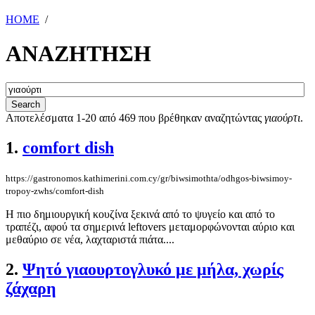
HOME
/
ΑΝΑΖΗΤΗΣΗ
Αποτελέσματα 1-20 από 469 που βρέθηκαν αναζητώντας
γιαούρτι
.
1.
comfort dish
https://gastronomos.kathimerini.com.cy/gr/biwsimothta/odhgos-biwsimoy-
tropoy-zwhs/comfort-dish
Η πιο δημιουργική κουζίνα ξεκινά από το ψυγείο και από το
τραπέζι, αφού τα σημερινά leftovers μεταμορφώνονται αύριο και
μεθαύριο σε νέα, λαχταριστά πιάτα....
2.
Ψητό γιαουρτογλυκό με μήλα, χωρίς
ζάχαρη