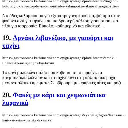
https://gastronomos.kathimerini.com.cy/gr/syntages/piata-hmeras/tragano-
kotopoylo-pane-ston-foyrno-me-nifades-kalampokioy-kai-saltsa-giaoyrtioy
Νιφάδες καλαμποκιού για έξτρα τραγανή κρούστα, ψήσιμο στον
φούρνο αντί για τηγάνι και μια δροσερή σάλτσα γιαουρτιού στο
πλάι για ισορροπία. Εύκολο, καθημερινό και εθιστικό....
19.
Αρνάκι λιβανέζικο, με γιαούρτι και
ταχίνι
https://gastronomos.kathimerini.com.cy/gr/syntages/piata-hmeras/arnaki-
libaneziko-me-giaoyrti-kai-taxini
Το αρνί μαλακώνει τόσο που κόβεται με το πιρούνι, τα
κρεμμυδάκια λιώνουν και το ταχίνι δίνει στη σάλτσα υπέροχα
μεσανατολίτικα αρώματα. Σερβίρουμε με αραβικές πίτες και ρύζι....
20.
Φακές με κάρι και χειμωνιάτικα
λαχανικά
https://gastronomos.kathimerini.com.cy/gr/syntages/eykola-grhgora/fakes-me-
kari-kai-xeimwniatika-laxanika