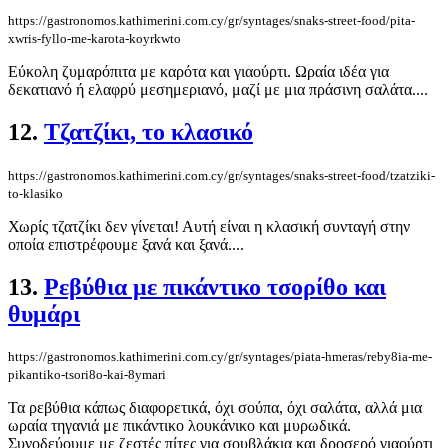
https://gastronomos.kathimerini.com.cy/gr/syntages/snaks-street-food/pita-
xwris-fyllo-me-karota-koyrkwto
Εύκολη ζυμαρόπιτα με καρότα και γιαούρτι. Ωραία ιδέα για
δεκατιανό ή ελαφρύ μεσημεριανό, μαζί με μια πράσινη σαλάτα....
12.
Τζατζίκι, το κλασικό
https://gastronomos.kathimerini.com.cy/gr/syntages/snaks-street-food/tzatziki-
to-klasiko
Χωρίς τζατζίκι δεν γίνεται! Αυτή είναι η κλασική συνταγή στην
οποία επιστρέφουμε ξανά και ξανά....
13.
Ρεβύθια με πικάντικο τσορίθο και
θυμάρι
https://gastronomos.kathimerini.com.cy/gr/syntages/piata-hmeras/reby8ia-me-
pikantiko-tsori8o-kai-8ymari
Τα ρεβύθια κάπως διαφορετικά, όχι σούπα, όχι σαλάτα, αλλά μια
ωραία τηγανιά με πικάντικο λουκάνικο και μυρωδικά.
Συνοδεύουμε με ζεστές πίτες για σουβλάκια και δροσερό γιαούρτι