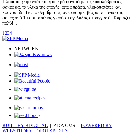
Πλούσιο, χειμωνιάτικο, ζουμερό φαγητό με τις ευκολόβραστες
φακές και τα υλικά της εποχής, όπως πράσα, γλυκοπατάτες και
κουνουπίδι. Για το σερβίρισμα, αν θέλουμε, βάζουμε πάνω στις
φακές από 1 κουτ. σούπας γιαούρτι αγελάδας στραγγιστό. Ταιριάζει
πολύ!...
1
2
3
4
NETWORK:
BUILT BY BDIGITAL
| ADA CMS |
POWERED BY
WEBSTUDIO
|
ΟΡΟΙ ΧΡΗΣΗΣ