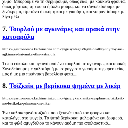
χυμό. Μπορούμε να τη σερβίρουμε, όπως εδώ, με κόκκινα φρούτα,
όπως μύρτιλα, σμέουρα ή άλλα μούρα, και να συνοδεύσουμε με
ξινόκρεμα, σμετάνα ή ακόμη και με γιαούρτι, και να ραντίσουμε με
λίγο μέλι....
7.
Τουρλού με αγκινάρες και αρακά στην
κατσαρόλα
https://gastronomos.kathimerini.com.cy/gr/syntages/light-healthy/toyrloy-me-
agkinares-kai-araka-sthn-katsarola
Τι πιο εύκολο και υγειινό από ένα τουρλού με αγκινάρες και αρακά;
Συνοδεύουμε με γαλοτύρι ή με στραγγιστό γιαούρτι της αρεσκείας
μας ή με μια πικάντικη βαρελίσια φέτα....
8.
Τσίζκεϊκ με βερίκοκα ψημένα με λικέρ
https://gastronomos.kathimerini.com.cy/gr/glyka/klasika-agaphmena/tsizkeik-
me-berikoka-pshmena-me-liker
Ένα καλοκαιρινό τσιζκέικ που ξεκινάει από τον φούρνο και
καταλήγει στο ψυγείο. Τα ψητά βερίκοκα, μελωμένα και ζουμερά,
και το φιλέ αμυγδάλου το κάνουν ακόμη πιο απολαυστικό....