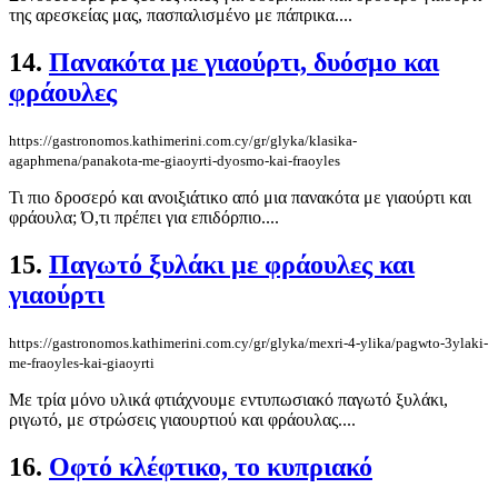
της αρεσκείας μας, πασπαλισμένο με πάπρικα....
14.
Πανακότα με γιαούρτι, δυόσμο και
φράουλες
https://gastronomos.kathimerini.com.cy/gr/glyka/klasika-
agaphmena/panakota-me-giaoyrti-dyosmo-kai-fraoyles
Τι πιο δροσερό και ανοιξιάτικο από μια πανακότα με γιαούρτι και
φράουλα; Ό,τι πρέπει για επιδόρπιο....
15.
Παγωτό ξυλάκι με φράουλες και
γιαούρτι
https://gastronomos.kathimerini.com.cy/gr/glyka/mexri-4-ylika/pagwto-3ylaki-
me-fraoyles-kai-giaoyrti
Με τρία μόνο υλικά φτιάχνουμε εντυπωσιακό παγωτό ξυλάκι,
ριγωτό, με στρώσεις γιαουρτιού και φράουλας....
16.
Οφτό κλέφτικο, το κυπριακό