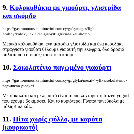
9.
Κολοκυθάκια με γιαούρτι, γλιστρίδα
και σκόρδο
https://gastronomos.kathimerini.com.cy/gr/syntages/light-
healthy/koloky8akia-me-giaoyrti-glistrida-kai-skordo
Μερικά κολοκυθάκια, ένα ματσάκι γλιστρίδα και ένα κεσεδάκι
στραγγιστό γιαούρτι θέλουμε για αυτή την ελαφριά, όλο δροσιά
σαλάτα που ετοιμάζεται στο πι και φι....
10.
Σοκολατένιο παγωμένο γιαούρτι
https://gastronomos.kathimerini.com.cy/gr/glyka/mexri-4-ylika/sokolatenio-
pagwmeno-giaoyrti
Με σοκολάτα και μέλι, αυτό είναι το πιο λαχταριστό frozen yogurt
που έχουμε δοκιμάσει. Και το κυριότερο; Γίνεται πανεύκολα με
μόλις 4 υλικά!...
11.
Πίτα χωρίς φύλλο, με καρότα
(κουρκωτό)