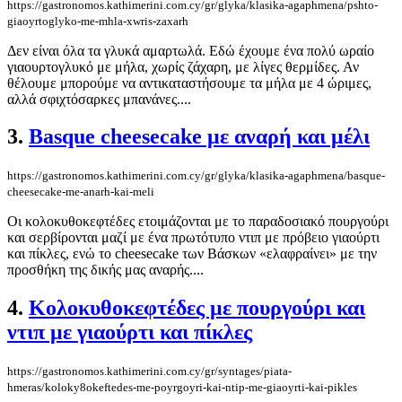
https://gastronomos.kathimerini.com.cy/gr/glyka/klasika-agaphmena/pshto-
giaoyrtoglyko-me-mhla-xwris-zaxarh
Δεν είναι όλα τα γλυκά αμαρτωλά. Εδώ έχουμε ένα πολύ ωραίο
γιαουρτογλυκό με μήλα, χωρίς ζάχαρη, με λίγες θερμίδες. Αν
θέλουμε μπορούμε να αντικαταστήσουμε τα μήλα με 4 ώριμες,
αλλά σφιχτόσαρκες μπανάνες....
3.
Basque cheesecake με αναρή και μέλι
https://gastronomos.kathimerini.com.cy/gr/glyka/klasika-agaphmena/basque-
cheesecake-me-anarh-kai-meli
Οι κολοκυθοκεφτέδες ετοιμάζονται με το παραδοσιακό πουργούρι
και σερβίρονται μαζί με ένα πρωτότυπο ντιπ με πρόβειο γιαούρτι
και πίκλες, ενώ τo cheesecake των Βάσκων «ελαφραίνει» με την
προσθήκη της δικής μας αναρής....
4.
Κολοκυθοκεφτέδες με πουργούρι και
ντιπ με γιαούρτι και πίκλες
https://gastronomos.kathimerini.com.cy/gr/syntages/piata-
hmeras/koloky8okeftedes-me-poyrgoyri-kai-ntip-me-giaoyrti-kai-pikles