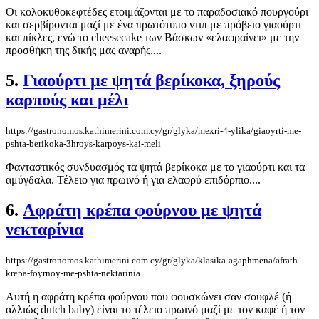
Οι κολοκυθοκεφτέδες ετοιμάζονται με το παραδοσιακό πουργούρι
και σερβίρονται μαζί με ένα πρωτότυπο ντιπ με πρόβειο γιαούρτι
και πίκλες, ενώ τo cheesecake των Βάσκων «ελαφραίνει» με την
προσθήκη της δικής μας αναρής....
5.
Γιαούρτι με ψητά βερίκοκα, ξηρούς
καρπούς και μέλι
https://gastronomos.kathimerini.com.cy/gr/glyka/mexri-4-ylika/giaoyrti-me-
pshta-berikoka-3hroys-karpoys-kai-meli
Φανταστικός συνδυασμός τα ψητά βερίκοκα με το γιαούρτι και τα
αμύγδαλα. Τέλειο για πρωινό ή για ελαφρύ επιδόρπιο....
6.
Αφράτη κρέπα φούρνου με ψητά
νεκταρίνια
https://gastronomos.kathimerini.com.cy/gr/glyka/klasika-agaphmena/afrath-
krepa-foyrnoy-me-pshta-nektarinia
Αυτή η αφράτη κρέπα φούρνου που φουσκώνει σαν σουφλέ (ή
αλλιώς dutch baby) είναι το τέλειο πρωινό μαζί με τον καφέ ή τον