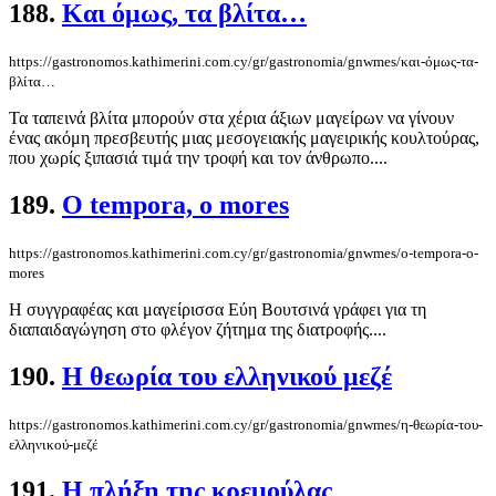
188.
Και όμως, τα βλίτα…
https://gastronomos.kathimerini.com.cy/gr/gastronomia/gnwmes/και-όμως-τα-
βλίτα…
Τα ταπεινά βλίτα μπορούν στα χέρια άξιων μαγείρων να γίνουν
ένας ακόμη πρεσβευτής μιας μεσογειακής μαγειρικής κουλτούρας,
που χωρίς ξιπασιά τιμά την τροφή και τον άνθρωπο....
189.
O tempora, o mores
https://gastronomos.kathimerini.com.cy/gr/gastronomia/gnwmes/o-tempora-o-
mores
Η συγγραφέας και μαγείρισσα Εύη Βουτσινά γράφει για τη
διαπαιδαγώγηση στο φλέγον ζήτημα της διατροφής....
190.
Η θεωρία του ελληνικού μεζέ
https://gastronomos.kathimerini.com.cy/gr/gastronomia/gnwmes/η-θεωρία-του-
ελληνικού-μεζέ
191.
Η πλήξη της κρεμούλας