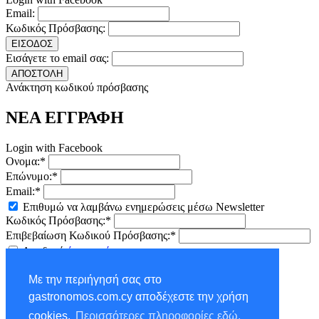
Email:
Κωδικός Πρόσβασης:
ΕΙΣΟΔΟΣ
Εισάγετε το email σας:
ΑΠΟΣΤΟΛΗ
Ανάκτηση κωδικού πρόσβασης
ΝΕΑ ΕΓΓΡΑΦΗ
Login with Facebook
Ονομα:*
Επώνυμο:*
Email:*
Επιθυμώ να λαμβάνω ενημερώσεις μέσω Newsletter
Κωδικός Πρόσβασης:*
Επιβεβαίωση Κωδικού Πρόσβασης:*
Αποδοχή
όρων χρήσης
ΕΓΓΡΑΦΗ
Με την περιήγησή σας στο
×
gastronomos.com.cy αποδέχεστε την χρήση
NEWSLETTER - ΕΓΓΡΑΦΗ
cookies.
Περισσότερες πληροφορίες εδώ.