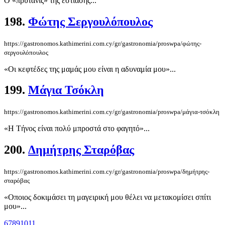
Ο «πρύτανις» της εστίασης...
198.
Φώτης Σεργουλόπουλος
https://gastronomos.kathimerini.com.cy/gr/gastronomia/proswpa/φώτης-
σεργουλόπουλος
«Οι κεφτέδες της μαμάς μου είναι η αδυναμία μου»...
199.
Μάγια Τσόκλη
https://gastronomos.kathimerini.com.cy/gr/gastronomia/proswpa/μάγια-τσόκλη
«Η Τήνος είναι πολύ μπροστά στο φαγητό»...
200.
Δημήτρης Σταρόβας
https://gastronomos.kathimerini.com.cy/gr/gastronomia/proswpa/δημήτρης-
σταρόβας
«Oποιος δοκιμάσει τη μαγειρική μου θέλει να μετακομίσει σπίτι
μου»...
6
7
8
9
10
11