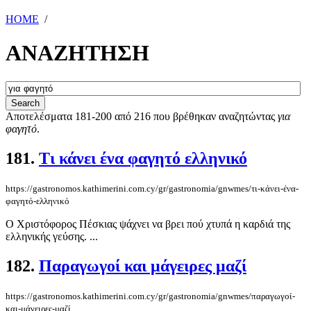
HOME
/
ΑΝΑΖΗΤΗΣΗ
Αποτελέσματα 181-200 από 216 που βρέθηκαν αναζητώντας
για
φαγητό
.
181.
Τι κάνει ένα φαγητό ελληνικό
https://gastronomos.kathimerini.com.cy/gr/gastronomia/gnwmes/τι-κάνει-ένα-
φαγητό-ελληνικό
Ο Χριστόφορος Πέσκιας ψάχνει να βρει πού χτυπά η καρδιά της
ελληνικής γεύσης. ...
182.
Παραγωγοί και μάγειρες μαζί
https://gastronomos.kathimerini.com.cy/gr/gastronomia/gnwmes/παραγωγοί-
και-μάγειρες-μαζί