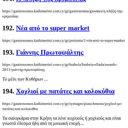
https://gastronomos.kathimerini.com.cy/gr/gastronomia/gnwmes/η-πλήξη-της-
κρεμούλας
192.
Νέα από το super market
https://gastronomos.kathimerini.com.cy/gr/proionta/1-νέα-από-το-super-market
193.
Γιάννης Πρωτοψάλτης
https://gastronomos.kathimerini.com.cy/gr/brabeia/brabeia-ellada/awards-
2011/γιάννης-πρωτοψάλτης
Το μέλι των Κυθήρων ...
194.
Χοχλιοί με πατάτες και κολοκύθια
https://gastronomos.kathimerini.com.cy/gr/syntages/piata-hmeras/χοχλιοί-με-
πατάτες-και-κολοκύθια
Τα σαλιγκάρια στην Κρήτη τα λένε κοχλιούς ή χοχλιούς και είναι
γνωστό έδεσμα ήδη από τη μινωική εποχή....