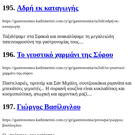
195.
Αδρή εκ καταγωγής
https://gastronomos.kathimerini.com.cy/gr/gastronomia/ta3idi/αδρή-εκ-
καταγωγήs
Ταξιδέψαμε στα Σφακιά και ανακαλύψαμε τη μεγαλειώδη
ταπεινοφροσύνη τηs γαστρονομίας τους....
196.
To γευστικό χαρμάνι της Σύρου
https://gastronomos.kathimerini.com.cy/gr/gastronomia/ta3idi/to-γευστικό-
χαρμάνι-της-σύρου
Παστελαριές, τιριτιτίμ και Σαν Μιχάλη, σουτζουκάκια ριγανάτα και
μπεκάτσες γεμιστές... Η συριανή κουζίνα είναι κυκλαδίτικη και
κοσμοπολίτικη, φτωχική και αρχοντική μαζί....
197.
Γιώργος Βασίλογλου
https://gastronomos.kathimerini.com.cy/gr/gastronomia/proswpa/γιώργος-
βασίλογλου