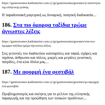
https://gastronomos.kathimerini.com.cy/gr/gastronomia/gnwmes/η-ταυτότητα-
της-ελληνικής-γεύσης
Η παραδοσιακή μαγειρική ως δυναμική, ποιητική διαδικασία....
186.
Στα πιο όμορφα ταξίδια τρώμε
άγνωστες λέξεις
https://gastronomos.kathimerini.com.cy/gr/gastronomia/gnwmes/στα-πιο-
όμορφα-ταξίδια-τρώμε-άγνωστες-λέξεις
Στις γειτονιές του διαδικτύου κατσαρόλες και ταψιά, σχάρες και
τηγάνια, άνθρωποι και πόλεις, μικρές και μεγάλες γευστικές
πατρίδες, ένα κλικ δίπλα μας....
187.
Με αφορμή ένα φεστιβάλ
https://gastronomos.kathimerini.com.cy/gr/gastronomia/gnwmes/με-αφορμή-
ένα-φεστιβάλ
Προβληματισμός και σκέψεις για το μέλλον της ελληνικής
παραγωγής και την προώθηση των τοπικών προϊόντων....