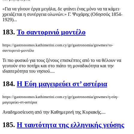
«Για να γίνουν έργα μεγάλα, δε φτάνει ένας μόνο να τα κάμει·
χρειάζεται η συνέργεια ολωνών.» Γ. Ψυχάρης (Οδησσός 1854-
1929)...
183.
Το σαντορινιό μοντέλο
https://gastronomos.kathimerini.com.cy/gr/gastronomia/gnwmes/το-
σαντορινιό-μοντέλο
Τι πιο φυσικό για τους ξένους επισκέπτες από το να θέλουν να
γευτούν στο ποτήρι και στο πιάτο τη μοναδικότητα και την
ιδιαιτερότητα του νησιού....
184.
Η Εύη μαγειρεύει στ’ αστέρια
https://gastronomos.kathimerini.com.cy/gr/gastronomia/gnwmes/η-εύη-
μαγειρεύει-στ-αστέρια
Αναδημοσίευση από την Καθημερινή της Κυριακής....
185.
Η ταυτότητα της ελληνικής γεύσης