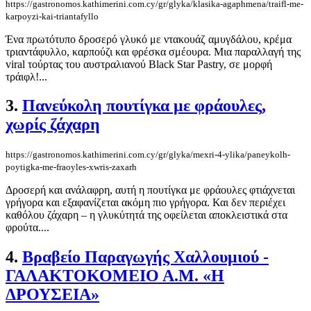
https://gastronomos.kathimerini.com.cy/gr/glyka/klasika-agaphmena/traifl-me-
karpoyzi-kai-triantafyllo
Ένα πρωτότυπο δροσερό γλυκό με ντακουάζ αμυγδάλου, κρέμα
τριαντάφυλλο, καρπούζι και φρέσκα σμέουρα. Μια παραλλαγή της
viral τούρτας του αυστραλιανού Black Star Pastry, σε μορφή
τράιφλ!...
3.
Πανεύκολη πουτίγκα με φράουλες,
χωρίς ζάχαρη
https://gastronomos.kathimerini.com.cy/gr/glyka/mexri-4-ylika/paneykolh-
poytigka-me-fraoyles-xwris-zaxarh
Δροσερή και ανάλαφρη, αυτή η πουτίγκα με φράουλες φτιάχνεται
γρήγορα και εξαφανίζεται ακόμη πιο γρήγορα. Και δεν περιέχει
καθόλου ζάχαρη – η γλυκύτητά της οφείλεται αποκλειστικά στα
φρούτα....
4.
Βραβείο Παραγωγής Χαλλουμιού -
ΓΑΛΑΚΤΟΚΟΜΕΙΟ Α.Μ. «Η
ΔΡΟΥΣΕΙΑ»