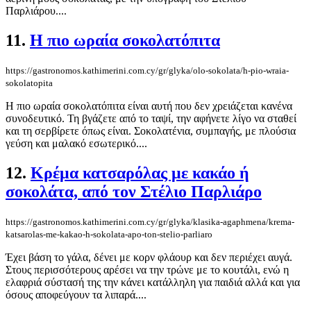
Παρλιάρου....
11.
Η πιο ωραία σοκολατόπιτα
https://gastronomos.kathimerini.com.cy/gr/glyka/olo-sokolata/h-pio-wraia-
sokolatopita
Η πιο ωραία σοκολατόπιτα είναι αυτή που δεν χρειάζεται κανένα
συνοδευτικό. Τη βγάζετε από το ταψί, την αφήνετε λίγο να σταθεί
και τη σερβίρετε όπως είναι. Σοκολατένια, συμπαγής, με πλούσια
γεύση και μαλακό εσωτερικό....
12.
Κρέμα κατσαρόλας με κακάο ή
σοκολάτα, από τον Στέλιο Παρλιάρο
https://gastronomos.kathimerini.com.cy/gr/glyka/klasika-agaphmena/krema-
katsarolas-me-kakao-h-sokolata-apo-ton-stelio-parliaro
Έχει βάση το γάλα, δένει με κορν φλάουρ και δεν περιέχει αυγά.
Στους περισσότερους αρέσει να την τρώνε με το κουτάλι, ενώ η
ελαφριά σύστασή της την κάνει κατάλληλη για παιδιά αλλά και για
όσους αποφεύγουν τα λιπαρά....