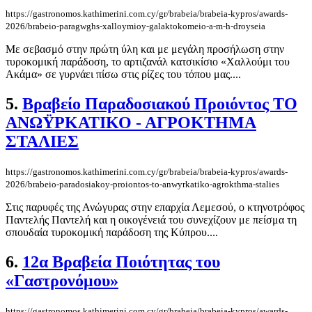
https://gastronomos.kathimerini.com.cy/gr/brabeia/brabeia-kypros/awards-
2026/brabeio-paragwghs-xalloymioy-galaktokomeio-a-m-h-droyseia
Με σεβασμό στην πρώτη ύλη και με μεγάλη προσήλωση στην
τυροκομική παράδοση, το αρτιζανάλ κατσικίσιο «Χαλλούμι του
Ακάμα» σε γυρνάει πίσω στις ρίζες του τόπου μας....
5.
Βραβείο Παραδοσιακού Προιόντος ΤΟ
ΑΝΩΫΡΚΑΤΙΚΟ - ΑΓΡΟΚΤΗΜΑ
ΣΤΑΛΙΕΣ
https://gastronomos.kathimerini.com.cy/gr/brabeia/brabeia-kypros/awards-
2026/brabeio-paradosiakoy-proiontos-to-anwyrkatiko-agrokthma-stalies
Στις παρυφές της Ανώγυρας στην επαρχία Λεμεσού, ο κτηνοτρόφος
Παντελής Παντελή και η οικογένειά του συνεχίζουν με πείσμα τη
σπουδαία τυροκομική παράδοση της Κύπρου....
6.
12α Βραβεία Ποιότητας του
«Γαστρονόμου»
https://gastronomos.kathimerini.com.cy/gr/brabeia/brabeia-kypros/awards-