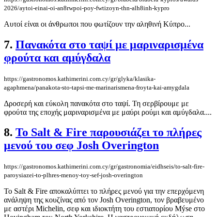
2026/aytoi-einai-oi-an8rwpoi-poy-fwtizoyn-thn-alh8inh-kypro
Αυτοί είναι οι άνθρωποι που φωτίζουν την αληθινή Κύπρο...
7.
Πανακότα στο ταψί με μαριναρισμένα
φρούτα και αμύγδαλα
https://gastronomos.kathimerini.com.cy/gr/glyka/klasika-
agaphmena/panakota-sto-tapsi-me-marinarismena-froyta-kai-amygdala
Δροσερή και εύκολη πανακότα στο ταψί. Τη σερβίρουμε με
φρούτα της εποχής μαριναρισμένα με μαύρι ρούμι και αμύγδαλα....
8.
Το Salt & Fire παρουσιάζει το πλήρες
μενού του σεφ Josh Overington
https://gastronomos.kathimerini.com.cy/gr/gastronomia/eidhseis/to-salt-fire-
paroysiazei-to-plhres-menoy-toy-sef-josh-overington
Το Salt & Fire αποκαλύπτει το πλήρες μενού για την επερχόμενη
ανάληψη της κουζίνας από τον Josh Overington, τον βραβευμένο
με αστέρι Michelin, σεφ και ιδιοκτήτη του εστιατορίου Mýse στο