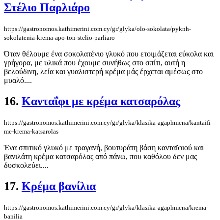
Στέλιο Παρλιάρο
https://gastronomos.kathimerini.com.cy/gr/glyka/olo-sokolata/pyknh-
sokolatenia-krema-apo-ton-stelio-parliaro
Όταν θέλουμε ένα σοκολατένιο γλυκό που ετοιμάζεται εύκολα και
γρήγορα, με υλικά που έχουμε συνήθως στο σπίτι, αυτή η
βελούδινη, λεία και γυαλιστερή κρέμα μάς έρχεται αμέσως στο
μυαλό....
16.
Κανταΐφι με κρέμα κατσαρόλας
https://gastronomos.kathimerini.com.cy/gr/glyka/klasika-agaphmena/kantaifi-
me-krema-katsarolas
Ένα σπιτικό γλυκό με τραγανή, βουτυράτη βάση κανταϊφιού και
βανιλάτη κρέμα κατσαρόλας από πάνω, που καθόλου δεν μας
δυσκολεύει....
17.
Κρέμα βανίλια
https://gastronomos.kathimerini.com.cy/gr/glyka/klasika-agaphmena/krema-
banilia