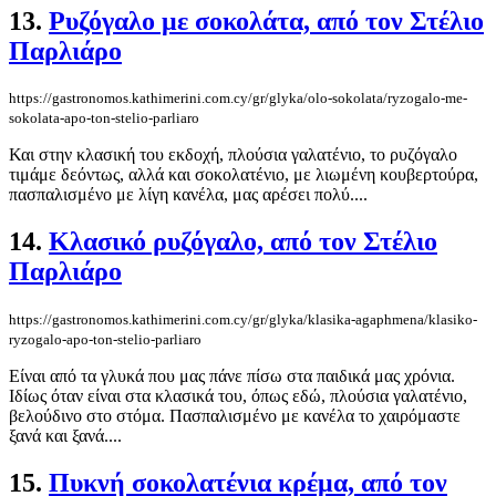
13.
Ρυζόγαλο με σοκολάτα, από τον Στέλιο
Παρλιάρο
https://gastronomos.kathimerini.com.cy/gr/glyka/olo-sokolata/ryzogalo-me-
sokolata-apo-ton-stelio-parliaro
Και στην κλασική του εκδοχή, πλούσια γαλατένιο, το ρυζόγαλο
τιμάμε δεόντως, αλλά και σοκολατένιο, με λιωμένη κουβερτούρα,
πασπαλισμένο με λίγη κανέλα, μας αρέσει πολύ....
14.
Κλασικό ρυζόγαλο, από τον Στέλιο
Παρλιάρο
https://gastronomos.kathimerini.com.cy/gr/glyka/klasika-agaphmena/klasiko-
ryzogalo-apo-ton-stelio-parliaro
Είναι από τα γλυκά που μας πάνε πίσω στα παιδικά μας χρόνια.
Ιδίως όταν είναι στα κλασικά του, όπως εδώ, πλούσια γαλατένιο,
βελούδινο στο στόμα. Πασπαλισμένο με κανέλα το χαιρόμαστε
ξανά και ξανά....
15.
Πυκνή σοκολατένια κρέμα, από τον