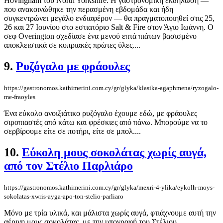
Hovingham του North Yorkshire. Η γαστρονομική εκδήλωση —
που ανακοινώθηκε την περασμένη εβδομάδα και ήδη
συγκεντρώνει μεγάλο ενδιαφέρον — θα πραγματοποιηθεί στις 25,
26 και 27 Ιουνίου στο εστιατόριο Salt & Fire στον Άγιο Ιωάννη. Ο
σεφ Overington σχεδίασε ένα μενού επτά πιάτων βασισμένο
αποκλειστικά σε κυπριακές πρώτες ύλες....
9.
Ρυζόγαλο με φράουλες
https://gastronomos.kathimerini.com.cy/gr/glyka/klasika-agaphmena/ryzogalo-
me-fraoyles
Ένα εύκολο ανοιξιάτικο ρυζόγαλο έχουμε εδώ, με φράουλες
σιροπιαστές από κάτω και φρέσκιες από πάνω. Μπορούμε να το
σερβίρουμε είτε σε ποτήρι, είτε σε μπολ....
10.
Εύκολη μους σοκολάτας χωρίς αυγά,
από τον Στέλιο Παρλιάρο
https://gastronomos.kathimerini.com.cy/gr/glyka/mexri-4-ylika/eykolh-moys-
sokolatas-xwris-ayga-apo-ton-stelio-parliaro
Μόνο με τρία υλικά, και μάλιστα χωρίς αυγά, φτιάχνουμε αυτή την
αέρινη μους σοκολάτας, με την υπογραφή του Στέλιου