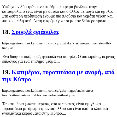
Υπάρχουν δύο τρόποι να φτιάξουμε κρέμα βανίλιας στην
κατσαρόλα, ο ένας είναι με άμυλο και ο άλλος με αυγά και άμυλο.
Στη δεύτερη περίπτωση έχουμε πιο πλούσια και γεμάτη γεύση και
πιο κρεμώδη υφή. Αυτή η κρέμα γίνεται με τον δεύτερο τρόπο....
18.
Σουφλέ φράουλας
https://gastronomos.kathimerini.com.cy/gr/glyka/klasika-agaphmena/soyfle-
fraoylas
Ένα διαφορετικό, ροζέ, φραουλένιο σουφλέ. Ο πιο ωραίος, αέρινος
επίλογος για ένα επίσημο γεύμα....
19.
Κατιμέρια, τυροπιτάκια με αναρή, από
την Κύπρο
https://gastronomos.kathimerini.com.cy/gr/syntages/snaks-street-
food/katimeria-tyropitakia-me-anarh-apo-thn-kypro
Τα κατιμέρια («καττιμέρκα», στα κυπριακά) είναι ημίγλυκα
τυροπιτάκια με άρωμα τριαντάφυλλου και είναι από τα κλασικά
ανοιξιάτικα κεράσματα στην Κύπρο....