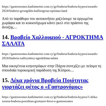
https://gastronomos.kathimerini.com.cy/gr/brabeia/brabeia-kypros/awards-
2024/brabeio-gewrgikhs-kalliergeias-optimus-land
Από το παράθυρο του αυτοκινήτου χαζεύουμε τα οργωμένα
χωράφια και το κοκκινόχωμα κάνει γκελ στο πράσινο της
άνοιξης....
14.
Βραβείο Χαλλουμιού - ΑΓΡΟΚΤΗΜΑ
ΣΑΛΑΤΑ
https://gastronomos.kathimerini.com.cy/gr/brabeia/brabeia-kypros/awards-
2024/brabeio-xalloymioy-agrokthma-salata
Μια οικογένεια κτηνοτρόφων στην Πάχνα συνεχίζει με πείσμα τη
σπουδαία τυροκομική παράδοση της Κύπρου....
15.
Δέκα χρόνια Βραβεία Ποιότητας
γιορτάζει φέτος ο «Γαστρονόμος»
https://gastronomos.kathimerini.com.cy/gr/brabeia/brabeia-kypros/1-deka-
xronia-brabeia-poiothtas-giortazei-fetos-o-gastronomos