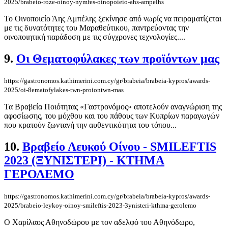
2025/brabeio-roze-oinoy-nymfes-oinopoieio-ahs-ampelhs
Το Οινοποιείο Άης Αμπέλης ξεκίνησε από νωρίς να πειραματίζεται
με τις δυνατότητες του Μαραθεύτικου, παντρεύοντας την
οινοποιητική παράδοση με τις σύγχρονες τεχνολογίες....
9.
Οι Θεματοφύλακες των προϊόντων μας
https://gastronomos.kathimerini.com.cy/gr/brabeia/brabeia-kypros/awards-
2025/oi-8ematofylakes-twn-proiontwn-mas
Τα Βραβεία Ποιότητας «Γαστρονόμος» αποτελούν αναγνώριση της
αφοσίωσης, του μόχθου και του πάθους των Κυπρίων παραγωγών
που κρατούν ζωντανή την αυθεντικότητα του τόπου...
10.
Βραβείο Λευκού Οίνου - SMILEFTIS
2023 (ΞΥΝΙΣΤΕΡΙ) - ΚΤΗΜΑ
ΓΕΡΟΛΕΜΟ
https://gastronomos.kathimerini.com.cy/gr/brabeia/brabeia-kypros/awards-
2025/brabeio-leykoy-oinoy-smileftis-2023-3ynisteri-kthma-gerolemo
Ο Χαρίλαος Αθηνοδώρου με τον αδελφό του Αθηνόδωρο,