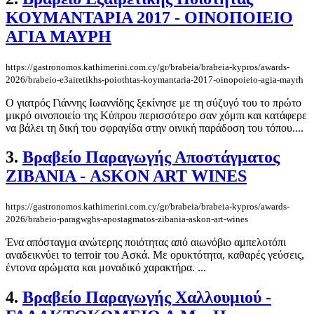
ΚΟΥΜΑΝΤΑΡΙΑ 2017 - ΟΙΝΟΠΟΙΕΙΟ
ΑΓΙΑ ΜΑΥΡΗ
https://gastronomos.kathimerini.com.cy/gr/brabeia/brabeia-kypros/awards-
2026/brabeio-e3airetikhs-poiothtas-koymantaria-2017-oinopoieio-agia-mayrh
Ο γιατρός Γιάννης Ιωαννίδης ξεκίνησε με τη σύζυγό του το πρώτο
μικρό οινοποιείο της Κύπρου περισσότερο σαν χόμπι και κατάφερε
να βάλει τη δική του σφραγίδα στην οινική παράδοση του τόπου....
3.
Βραβείο Παραγωγής Αποστάγματος
ΖΙΒΑΝΙΑ - ASKON ART WINES
https://gastronomos.kathimerini.com.cy/gr/brabeia/brabeia-kypros/awards-
2026/brabeio-paragwghs-apostagmatos-zibania-askon-art-wines
Ένα απόσταγμα ανώτερης ποιότητας από αιωνόβιο αμπελοτόπι
αναδεικνύει το terroir του Ασκά. Με ορυκτότητα, καθαρές γεύσεις,
έντονα αρώματα και μοναδικό χαρακτήρα. ...
4.
Βραβείο Παραγωγής Χαλλουμιού -