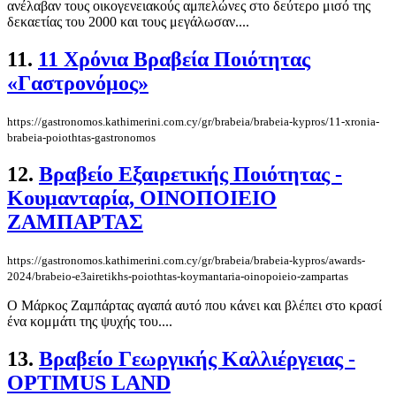
ανέλαβαν τους οικογενειακούς αμπελώνες στο δεύτερο μισό της
δεκαετίας του 2000 και τους μεγάλωσαν....
11.
11 Χρόνια Βραβεία Ποιότητας
«Γαστρονόμος»
https://gastronomos.kathimerini.com.cy/gr/brabeia/brabeia-kypros/11-xronia-
brabeia-poiothtas-gastronomos
12.
Βραβείο Εξαιρετικής Ποιότητας -
Κουμανταρία, ΟΙΝΟΠΟΙΕΙΟ
ΖΑΜΠΑΡΤΑΣ
https://gastronomos.kathimerini.com.cy/gr/brabeia/brabeia-kypros/awards-
2024/brabeio-e3airetikhs-poiothtas-koymantaria-oinopoieio-zampartas
Ο Μάρκος Ζαμπάρτας αγαπά αυτό που κάνει και βλέπει στο κρασί
ένα κομμάτι της ψυχής του....
13.
Βραβείο Γεωργικής Καλλιέργειας -
OPTIMUS LAND