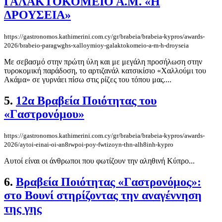
ΓΑΛΑΚΤΟΚΟΜΕΙΟ Α.Μ. «Η
ΔΡΟΥΣΕΙΑ»
https://gastronomos.kathimerini.com.cy/gr/brabeia/brabeia-kypros/awards-
2026/brabeio-paragwghs-xalloymioy-galaktokomeio-a-m-h-droyseia
Με σεβασμό στην πρώτη ύλη και με μεγάλη προσήλωση στην
τυροκομική παράδοση, το αρτιζανάλ κατσικίσιο «Χαλλούμι του
Ακάμα» σε γυρνάει πίσω στις ρίζες του τόπου μας....
5.
12α Βραβεία Ποιότητας του
«Γαστρονόμου»
https://gastronomos.kathimerini.com.cy/gr/brabeia/brabeia-kypros/awards-
2026/aytoi-einai-oi-an8rwpoi-poy-fwtizoyn-thn-alh8inh-kypro
Αυτοί είναι οι άνθρωποι που φωτίζουν την αληθινή Κύπρο...
6.
Βραβεία Ποιότητας «Γαστρονόμος»:
στο Βουνί στηρίζοντας την αναγέννηση
της γης