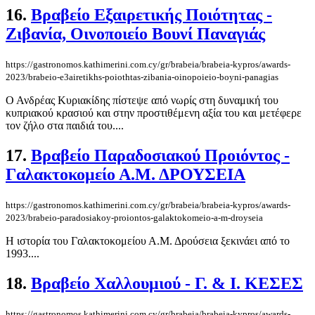
16.
Βραβείο Εξαιρετικής Ποιότητας -
Ζιβανία, Οινοποιείο Βουνί Παναγιάς
https://gastronomos.kathimerini.com.cy/gr/brabeia/brabeia-kypros/awards-
2023/brabeio-e3airetikhs-poiothtas-zibania-oinopoieio-boyni-panagias
Ο Ανδρέας Κυριακίδης πίστεψε από νωρίς στη δυναμική του
κυπριακού κρασιού και στην προστιθέμενη αξία του και μετέφερε
τον ζήλο στα παιδιά του....
17.
Βραβείο Παραδοσιακού Προιόντος -
Γαλακτοκομείο Α.Μ. ΔΡΟΥΣΕΙΑ
https://gastronomos.kathimerini.com.cy/gr/brabeia/brabeia-kypros/awards-
2023/brabeio-paradosiakoy-proiontos-galaktokomeio-a-m-droyseia
Η ιστορία του Γαλακτοκομείου Α.Μ. Δρούσεια ξεκινάει από το
1993....
18.
Βραβείο Χαλλουμιού - Γ. & Ι. ΚΕΣΕΣ
https://gastronomos.kathimerini.com.cy/gr/brabeia/brabeia-kypros/awards-