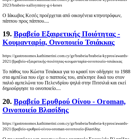
2023/brabeio-xalloymioy-g-i-keses
Ο Ιάκωβος Κεσές προέρχεται από οικογένεια κτηνοτρόφων,
πάππου προς πάππου....
19.
Βραβείο Εξαιρετικής Ποιότητας -
Κουμανταρία, Οινοποιείο Τσιάκκας
https://gastronomos.kathimerini.com.cy/gr/brabeia/brabeia-kypros/awards-
2021/βραβείο-εξαιρετικής-ποιότητας-κουμανταρία-οινοποιείο-τσιάκκας
Το πάθος του Κώστα Τσιάκκα για το κρασί τον οδήγησε το 1988
στα αμπέλια που είχε ο παππούς του, απέκτησε δικά του στον
παλιό αμπελώνα του Πελενδρίου ψηλά στην Πιτσιλιά και εκεί
δημιούργησε το οινοποιείο....
20.
Βραβείο Ερυθρού Οίνου - Orοman,
Οινοποιείο Βλασίδης
https://gastronomos.kathimerini.com.cy/gr/brabeia/brabeia-kypros/awards-
2021/βραβείο-ερυθρού-οίνου-orοman-οινοποιείο-βλασίδης