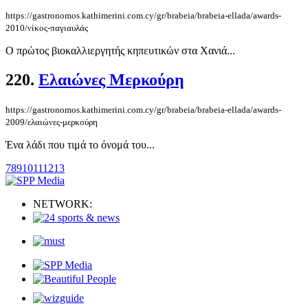
https://gastronomos.kathimerini.com.cy/gr/brabeia/brabeia-ellada/awards-
2010/νίκος-παγιαυλάς
Ο πρώτος βιοκαλλιεργητής κηπευτικών στα Χανιά...
220.
Ελαιώνες Μερκούρη
https://gastronomos.kathimerini.com.cy/gr/brabeia/brabeia-ellada/awards-
2009/ελαιώνες-μερκούρη
Ένα λάδι που τιμά το όνομά του...
7
8
9
10
11
12
13
NETWORK: