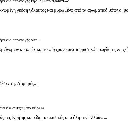
7/βραβείο-παραγωγής-τυροκομικών-προϊόντων
νωμένη γεύση γάλακτος και μυρωμένο από τα αρωματικά βότανα, βολ
/βραβείο-παραγωγής-οίνου
ώνυμων κρασιών και το σύγχρονο οινοτουριστικό προφίλ της επιχείρ
έδες της Λαμπρής....
γαία-ένα-επιτυχημένο-πείραμα
 της Κρήτης και είδη μπακαλικής από όλη την Ελλάδα....