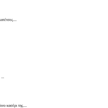
ατέτσες....
...
νο κασέρι της....