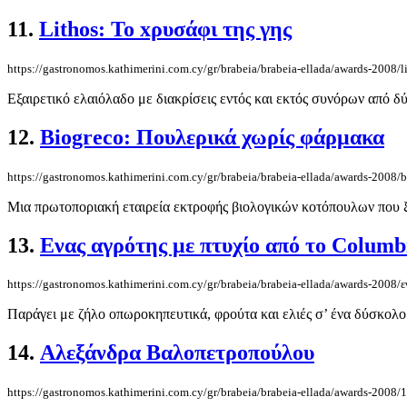
11.
Lithos: To xρυσάφι της γης
https://gastronomos.kathimerini.com.cy/gr/brabeia/brabeia-ellada/awards-2008/l
Εξαιρετικό ελαιόλαδο με διακρίσεις εντός και εκτός συνόρων από δ
12.
Biogreco: Πουλερικά χωρίς φάρμακα
https://gastronomos.kathimerini.com.cy/gr/brabeia/brabeia-ellada/awards-2008
Μια πρωτοποριακή εταιρεία εκτροφής βιολογικών κοτόπουλων που ξεκ
13.
Ενας αγρότης με πτυχίο από το Colum
https://gastronomos.kathimerini.com.cy/gr/brabeia/brabeia-ellada/awards-2008/
Παράγει με ζήλο οπωροκηπευτικά, φρούτα και ελιές σ’ ένα δύσκολο
14.
Αλεξάνδρα Βαλοπετροπούλου
https://gastronomos.kathimerini.com.cy/gr/brabeia/brabeia-ellada/awards-2008