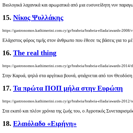
Βιολογικά λαχανικά και αρωματικά από μια ευσυνείδητη νυν παραγωγ
15.
Νίκος Ψυλλάκης
https://gastronomos.kathimerini.com.cy/gr/brabeia/brabeia-ellada/awards-2008/
Ελάχιστος φόρος τιμής στον άνθρωπο που έθεσε τις βάσεις για το μέ
16.
The real thing
https://gastronomos.kathimerini.com.cy/gr/brabeia/brabeia-ellada/awards-2014/t
Στην Καρυά, ψηλά στα αργίτικα βουνά, φτιάχνεται από τον Θεοδόση Μ
17.
Τα πρώτα ΠΟΠ µήλα στην Ευρώπη
https://gastronomos.kathimerini.com.cy/gr/brabeia/brabeia-ellada/awards-2012
Στα εκατό και πλέον χρόνια της ζωής του, ο Αγροτικός Συνεταιρισµό
18.
Ελαιόλαδο «Ειρήνη»