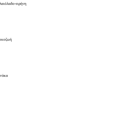
ελαιόλαδο-ειρήνη
oικοζωή
πνύκα