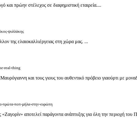
ό και πρώην στέλεχος σε διαφημιστική εταιρεία....
νίκος-ψυλλάκης
λλον της ελαιοκαλλιέργειας στη χώρα μας. ...
he-real-thing
αυρόγιαννη και τους γιους του αυθεντικό πρόβειο γιαούρτι με μοναδι
/τα-πρώτα-ποπ-µήλα-στην-ευρώπη
ς «Ζαγορίν» αποτελεί παράγοντα ανάπτυξης για όλη την περιοχή του Πη