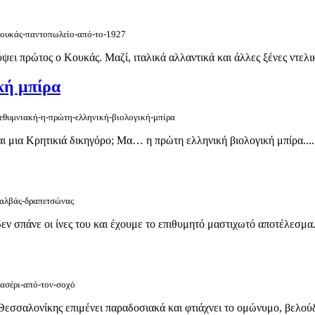
/κουκάς-παντοπωλείο-από-το-1927
ψει πρώτος ο Κουκάς. Μαζί, ιταλικά αλλαντικά και άλλες ξένες ντελικ
κή μπίρα
/ρεθυμνιακή-η-πρώτη-ελληνική-βιολογική-μπίρα
αι μια Κρητικιά δικηγόρο; Μα… η πρώτη ελληνική βιολογική μπίρα....
/χαλβάς-δραπετσώνας
εν σπάνε οι ίνες του και έχουμε το επιθυμητό μαστιχωτό αποτέλεσμα. 
κασέρι-από-τον-σοχό
εσσαλονίκης επιμένει παραδοσιακά και φτιάχνει το ομώνυμο, βελούδι