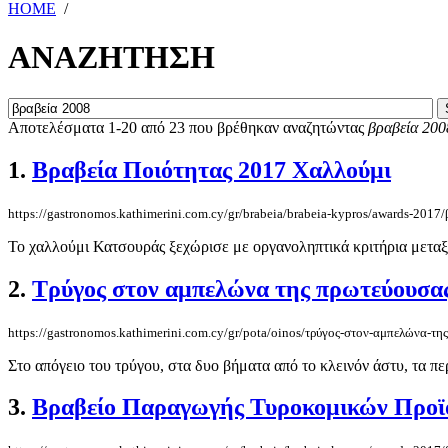
HOME
/
ΑΝΑΖΗΤΗΣΗ
Αποτελέσματα 1-20 από 23 που βρέθηκαν αναζητώντας
βραβεία 200
1.
Βραβεία Ποιότητας 2017 Χαλλούμι
https://gastronomos.kathimerini.com.cy/gr/brabeia/brabeia-kypros/awards-2017
Το χαλλούμι Κατσουράς ξεχώρισε με οργανοληπτικά κριτήρια μεταξύ 
2.
Τρύγος στον αμπελώνα της πρωτεύουσα
https://gastronomos.kathimerini.com.cy/gr/pota/oinos/τρύγος-στον-αμπελώνα-τη
Στο απόγειο του τρύγου, στα δυο βήματα από το κλεινόν άστυ, τα περ
3.
Βραβείο Παραγωγής Τυροκομικών Προϊ