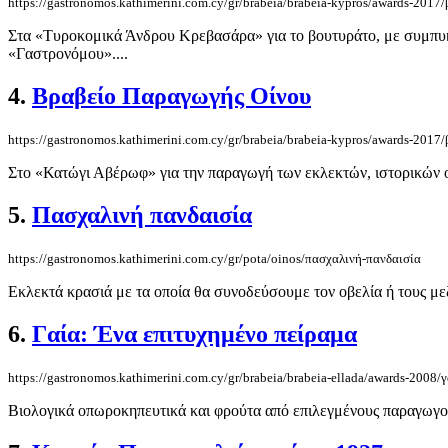
https://gastronomos.kathimerini.com.cy/gr/brabeia/brabeia-kypros/awards-201
Στα «Τυροκομικά Άνδρου Κρεβασάρα» για το βουτυράτο, με συμπυκ
«Γαστρονόμου»....
4.
Βραβείο Παραγωγής Οίνου
https://gastronomos.kathimerini.com.cy/gr/brabeia/brabeia-kypros/awards-2017
Στο «Κατώγι Αβέρωφ» για την παραγωγή των εκλεκτών, ιστορικών ομ
5.
Πασχαλινή πανδαισία
https://gastronomos.kathimerini.com.cy/gr/pota/oinos/πασχαλινή-πανδαισία
Εκλεκτά κρασιά με τα οποία θα συνοδεύσουμε τον οβελία ή τους μεζ
6.
Γαία: Ένα επιτυχημένο πείραμα
https://gastronomos.kathimerini.com.cy/gr/brabeia/brabeia-ellada/awards-2008/
Βιολογικά οπωροκηπευτικά και φρούτα από επιλεγμένους παραγωγούς