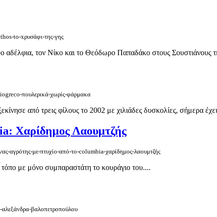
ithos-to-xρυσάφι-της-γης
ύο αδέλφια, τον Νίκο και το Θεόδωρο Παπαδάκο στους Σουστιάνους τη
/biogreco-πουλερικά-χωρίς-φάρμακα
ίνησε από τρεις φίλους το 2002 με χιλιάδες δυσκολίες, σήμερα έχει 
bia: Χαρίδημος Λαουμτζής
ενας-αγρότης-με-πτυχίο-από-το-columbia-χαρίδημος-λαουμτζής
 τόπο με μόνο συμπαραστάτη το κουράγιο του....
/1-αλεξάνδρα-βαλοπετροπούλου