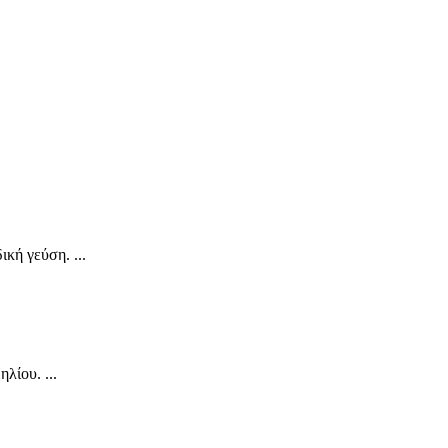
κή γεύση. ...
λίου. ...