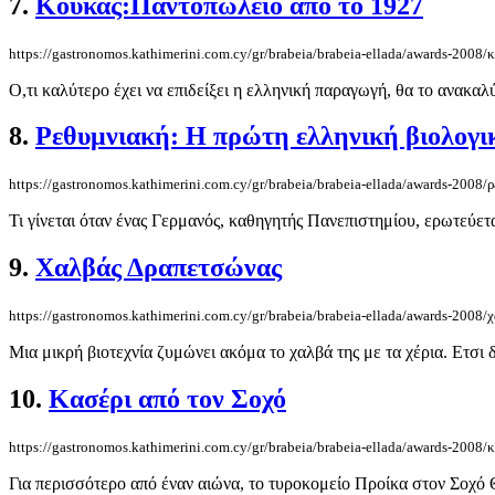
7.
Κουκάς:Παντοπωλείο από το 1927
https://gastronomos.kathimerini.com.cy/gr/brabeia/brabeia-ellada/awards-2008
Ο,τι καλύτερο έχει να επιδείξει η ελληνική παραγωγή, θα το ανακαλύ
8.
Ρεθυμνιακή: Η πρώτη ελληνική βιολογι
https://gastronomos.kathimerini.com.cy/gr/brabeia/brabeia-ellada/awards-2008
Τι γίνεται όταν ένας Γερμανός, καθηγητής Πανεπιστημίου, ερωτεύετ
9.
Χαλβάς Δραπετσώνας
https://gastronomos.kathimerini.com.cy/gr/brabeia/brabeia-ellada/awards-2008
Μια μικρή βιοτεχνία ζυμώνει ακόμα το χαλβά της με τα χέρια. Eτσι δ
10.
Κασέρι από τον Σοχό
https://gastronomos.kathimerini.com.cy/gr/brabeia/brabeia-ellada/awards-2008/
Για περισσότερο από έναν αιώνα, το τυροκομείο Προίκα στον Σοχό Θ