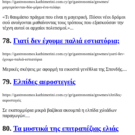
https://gastronomos.kathimerini.com.cy/gr/gastronomia/gnwmes/
μαγειρεύονταs-δύο-μέρεs-ένα-πιλάφι
«Τι θαυμάσιο πράγμα που είναι η μαγειρική. Πόσοι νέοι δρόμοι
σού ανοίγονται μαθαίνοντας τους τρόπους που εξασκούσαν την
τέχνη αυτοί οι αρχαίοι πολιτισμοί.»...
78.
Γιατί δεν έχουμε παλιά εστιατόρια;
https://gastronomos.kathimerini.com.cy/gr/gastronomia/gnwmes/γιατί-δεν-
έχουμε-παλιά-εστιατόρια
Μερικές σκέψεις με αφορμή τα εικοστά γενέθλια της Σπονδής....
79.
Ελπίδες αεροστεγείς
https://gastronomos.kathimerini.com.cy/gr/gastronomia/gnwmes/ελπίδες-
αεροστεγείς
Σε εκατομμύρια μικρά βαζάκια ακουμπά η ελπίδα χιλιάδων
παραγωγών....
80.
Τα μυστικά της επιτραπέζιας ελιάς