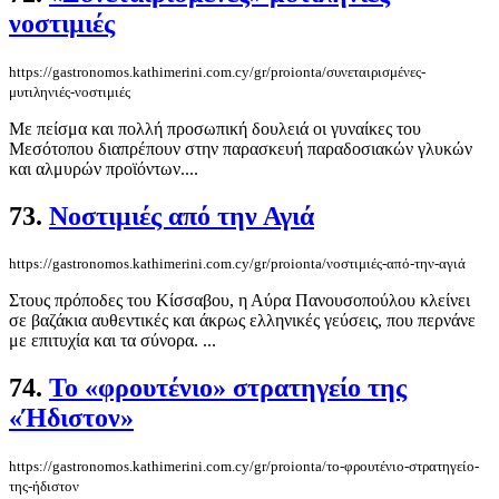
νοστιμιές
https://gastronomos.kathimerini.com.cy/gr/proionta/συνεταιρισμένες-
μυτιληνιές-νοστιμιές
Με πείσμα και πολλή προσωπική δουλειά οι γυναίκες του
Μεσότοπου διαπρέπουν στην παρασκευή παραδοσιακών γλυκών
και αλμυρών προϊόντων....
73.
Νοστιμιές από την Αγιά
https://gastronomos.kathimerini.com.cy/gr/proionta/νοστιμιές-από-την-αγιά
Στους πρόποδες του Κίσσαβου, η Αύρα Πανουσοπούλου κλείνει
σε βαζάκια αυθεντικές και άκρως ελληνικές γεύσεις, που περνάνε
με επιτυχία και τα σύνορα. ...
74.
Το «φρουτένιο» στρατηγείο της
«Ήδιστον»
https://gastronomos.kathimerini.com.cy/gr/proionta/το-φρουτένιο-στρατηγείο-
της-ήδιστον