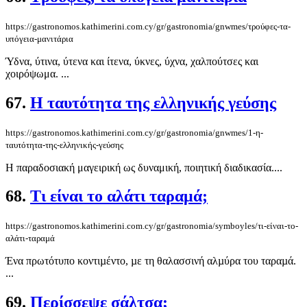
https://gastronomos.kathimerini.com.cy/gr/gastronomia/gnwmes/τρούφες-τα-
υπόγεια-μανιτάρια
Ύδνα, ύτινα, ύτενα και ίτενα, ύκνες, ύχνα, χαλπούτσες και
χοιρόψωμα. ...
67.
Η ταυτότητα της ελληνικής γεύσης
https://gastronomos.kathimerini.com.cy/gr/gastronomia/gnwmes/1-η-
ταυτότητα-της-ελληνικής-γεύσης
Η παραδοσιακή μαγειρική ως δυναμική, ποιητική διαδικασία....
68.
Τι είναι το αλάτι ταραμά;
https://gastronomos.kathimerini.com.cy/gr/gastronomia/symboyles/τι-είναι-το-
αλάτι-ταραμά
Ένα πρωτότυπο κοντιµέντο, µε τη θαλασσινή αλµύρα του ταραµά.
...
69.
Περίσσεψε σάλτσα;