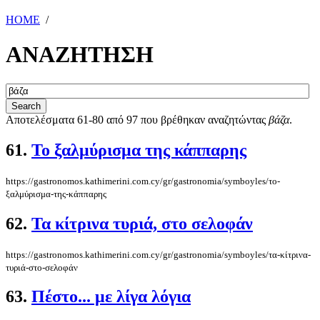
HOME
/
ΑΝΑΖΗΤΗΣΗ
Αποτελέσματα 61-80 από 97 που βρέθηκαν αναζητώντας
βάζα
.
61.
Το ξαλμύρισμα της κάππαρης
https://gastronomos.kathimerini.com.cy/gr/gastronomia/symboyles/το-
ξαλμύρισμα-της-κάππαρης
62.
Τα κίτρινα τυριά, στο σελοφάν
https://gastronomos.kathimerini.com.cy/gr/gastronomia/symboyles/τα-κίτρινα-
τυριά-στο-σελοφάν
63.
Πέστο... με λίγα λόγια