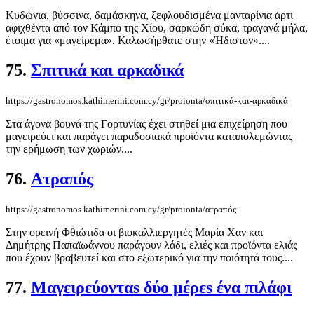
Κυδώνια, βύσσινα, δαμάσκηνα, ξεφλουδισμένα μανταρίνια άρτι
αφιχθέντα από τον Κάμπο της Χίου, σαρκώδη σύκα, τραγανά μήλα,
έτοιμα για «μαγείρεμα». Καλωσήρθατε στην «Ήδιστον»....
75.
Σπιτικά και αρκαδικά
https://gastronomos.kathimerini.com.cy/gr/proionta/σπιτικά-και-αρκαδικά
Στα άγονα βουνά της Γορτυνίας έχει στηθεί μια επιχείρηση που
μαγειρεύει και παράγει παραδοσιακά προϊόντα καταπολεμώντας
την ερήμωση των χωριών....
76.
Ατραπός
https://gastronomos.kathimerini.com.cy/gr/proionta/ατραπός
Στην ορεινή Φθιώτιδα οι βιοκαλλιεργητές Μαρία Χαν και
Δημήτρης Παπαϊωάννου παράγουν λάδι, ελιές και προϊόντα ελιάς
που έχουν βραβευτεί και στο εξωτερικό για την ποιότητά τους....
77.
Μαγειρεύονταs δύο μέρεs ένα πιλάφι