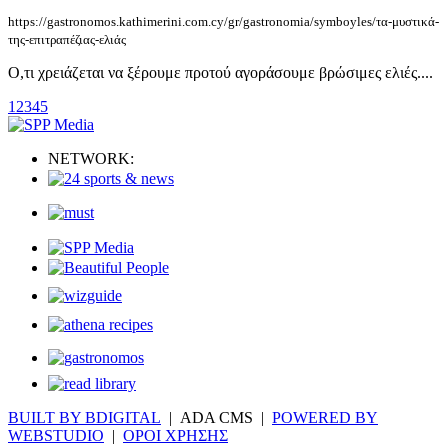
https://gastronomos.kathimerini.com.cy/gr/gastronomia/symboyles/τα-μυστικά-
της-επιτραπέζιας-ελιάς
Ο,τι χρειάζεται να ξέρουμε προτού αγοράσουμε βρώσιμες ελιές....
1
2
3
4
5
NETWORK:
BUILT BY BDIGITAL
| ADA CMS |
POWERED BY
WEBSTUDIO
|
ΟΡΟΙ ΧΡΗΣΗΣ