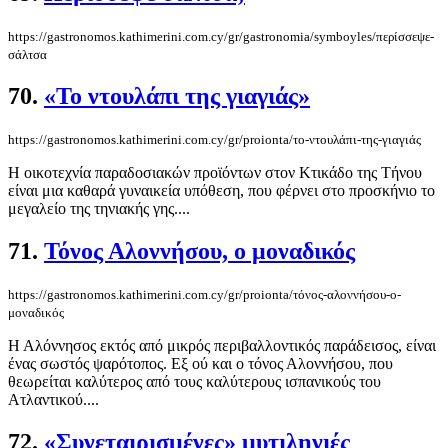
https://gastronomos.kathimerini.com.cy/gr/gastronomia/symboyles/περίσσεψε-
σάλτσα
70.
«Το ντουλάπι της γιαγιάς»
https://gastronomos.kathimerini.com.cy/gr/proionta/το-ντουλάπι-της-γιαγιάς
Η οικοτεχνία παραδοσιακών προϊόντων στον Κτικάδο της Τήνου
είναι μια καθαρά γυναικεία υπόθεση, που φέρνει στο προσκήνιο το
μεγαλείο της τηνιακής γης....
71.
Τόνος Αλοννήσου, ο μοναδικός
https://gastronomos.kathimerini.com.cy/gr/proionta/τόνος-αλοννήσου-ο-
μοναδικός
Η Αλόννησος εκτός από μικρός περιβαλλοντικός παράδεισος, είναι
ένας σωστός ψαρότοπος. Εξ ού και ο τόνος Αλοννήσου, που
θεωρείται καλύτερος από τους καλύτερους ισπανικούς του
Ατλαντικού....
72.
«Συνεταιρισμένες» μυτιληνιές