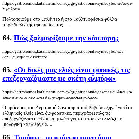
https://gastronomos.kathimerini.com.cy/gr/gastronomia/symboyles/πέστο-με-
λίγα-λόγια
Πολτοποιούμε στο μπλέντερ ή στο μούλτι φρέσκα φύλλα
μυρωδικών της αρεσκείας μας......
64.
Πώς ξαλμυρίζουμε την κάππαρη;
https://gastronomos.kathimerini.com.cy/gr/gastronomia/symboyles/πώς-
ξαλμυρίζουμε-την-κάππαρη
65.
«Οι δικές μας ελιές είναι φυσικές, τις
επεξεργαζόμαστε με σκέτη αλμύρα»
https://gastronomos.kathimerini.com.cy/gr/gastronomia/gnwmes/οι-δικές-μας-
ελιές-είναι-φυσικές-τις-επεξεργαζόμαστε-με-σκέτη-αλμύρα
Ο πρόεδρος του Αγροτικού Συνεταιρισμού Ροβιών εξηγεί γιατί οι
ελληνικές ελιές είναι διαφορετικές, περιγράφει πώς τις
επεξεργάζονται εκείνοι και μιλάει για το τι τον έχει διδάξει η
βιολογική καλλιέργεια....
66.
Τρούφες, τα υπόγεια μανιτάρια