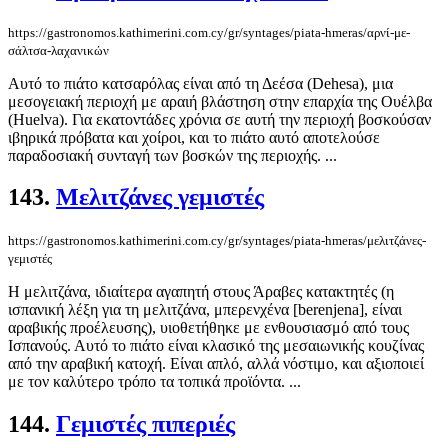
https://gastronomos.kathimerini.com.cy/gr/syntages/piata-hmeras/αρνί-με-
σάλτσα-λαχανικών
Αυτό το πιάτο κατσαρόλας είναι από τη Δεέσα (Dehesa), μια
μεσογειακή περιοχή με αραιή βλάστηση στην επαρχία της Ουέλβα
(Huelva). Για εκατοντάδες χρόνια σε αυτή την περιοχή βοσκούσαν
ιβηρικά πρόβατα και χοίροι, και το πιάτο αυτό αποτελούσε
παραδοσιακή συνταγή των βοσκών της περιοχής. ...
143.
Μελιτζάνες γεμιστές
https://gastronomos.kathimerini.com.cy/gr/syntages/piata-hmeras/μελιτζάνες-
γεμιστές
Η μελιτζάνα, ιδιαίτερα αγαπητή στους Άραβες κατακτητές (η
ισπανική λέξη για τη μελιτζάνα, μπερενχένα [berenjena], είναι
αραβικής προέλευσης), υιοθετήθηκε με ενθουσιασμό από τους
Ισπανούς. Αυτό το πιάτο είναι κλασικό της μεσαιωνικής κουζίνας
από την αραβική κατοχή. Είναι απλό, αλλά νόστιμο, και αξιοποιεί
με τον καλύτερο τρόπο τα τοπικά προϊόντα. ...
144.
Γεμιστές πιπεριές