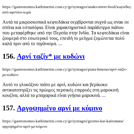
https://gastronomos.kathimerini.com.cy/gr/syntages/snaks-street-food/κεφτέδες-
από-αρνίσιο-κιμά
Αυτά τα μικροσκοπικά κεφτεδάκια σερβίρονται συχνά ως σνακ σε
σπίτια και εστιατόρια. Είναι χαρακτηριστικό παράδειγμα πιάτου
που μεταφέρθηκε από την Περσία στην Ινδία. Τα κεφτεδάκια είναι
ζουμερά στο εσωτερικό τους, επειδή το μείγμα ζυμώνεται πολύ
καλά πριν από το τηγάνισμα. ...
156.
Αρνί ταζίν* με κυδώνι
https://gastronomos.kathimerini.com.cy/gr/syntages/piata-hmeras/αρνί-ταζίν-
με-κυδώνι
Αυτό το γλυκόξινο πιάτο με αρνί, κυδώνι και βερίκοκο
αντικατοπτρίζει τις πρώιμες περσικές επιρροές στη μαροκινή
κουζίνα, αλλά τα μπαχαρικά είναι γνήσια μαροκινά. ...
157.
Αργοψημένο αρνί με κύμινο
https://gastronomos.kathimerini.com.cy/gr/syntages/giortes-kai-kalesmata/
αργοψημένο-αρνί-με-κύμινο