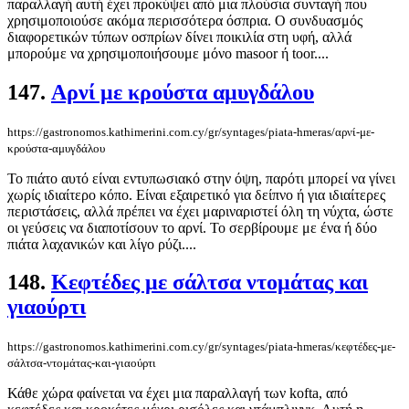
παραλλαγή αυτή έχει προκύψει από μια πλούσια συνταγή που
χρησιμοποιούσε ακόμα περισσότερα όσπρια. Ο συνδυασμός
διαφορετικών τύπων οσπρίων δίνει ποικιλία στη υφή, αλλά
μπορούμε να χρησιμοποιήσουμε μόνο masoor ή toor....
147.
Αρνί με κρούστα αμυγδάλου
https://gastronomos.kathimerini.com.cy/gr/syntages/piata-hmeras/αρνί-με-
κρούστα-αμυγδάλου
Το πιάτο αυτό είναι εντυπωσιακό στην όψη, παρότι μπορεί να γίνει
χωρίς ιδιαίτερο κόπο. Είναι εξαιρετικό για δείπνο ή για ιδιαίτερες
περιστάσεις, αλλά πρέπει να έχει μαριναριστεί όλη τη νύχτα, ώστε
οι γεύσεις να διαποτίσουν το αρνί. Το σερβίρουμε με ένα ή δύο
πιάτα λαχανικών και λίγο ρύζι....
148.
Κεφτέδες με σάλτσα ντομάτας και
γιαούρτι
https://gastronomos.kathimerini.com.cy/gr/syntages/piata-hmeras/κεφτέδες-με-
σάλτσα-ντομάτας-και-γιαούρτι
Κάθε χώρα φαίνεται να έχει μια παραλλαγή των kofta, από