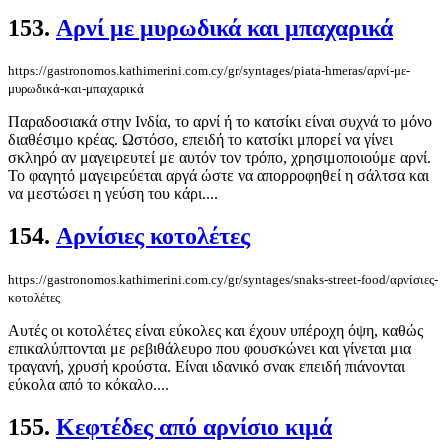
153.
Αρνί με μυρωδικά και μπαχαρικά
https://gastronomos.kathimerini.com.cy/gr/syntages/piata-hmeras/αρνί-με-
μυρωδικά-και-μπαχαρικά
Παραδοσιακά στην Ινδία, το αρνί ή το κατσίκι είναι συχνά το μόνο
διαθέσιμο κρέας. Ωστόσο, επειδή το κατσίκι μπορεί να γίνει
σκληρό αν μαγειρευτεί με αυτόν τον τρόπο, χρησιμοποιούμε αρνί.
Το φαγητό μαγειρεύεται αργά ώστε να απορροφηθεί η σάλτσα και
να μεστώσει η γεύση του κάρι....
154.
Αρνίσιες κοτολέτες
https://gastronomos.kathimerini.com.cy/gr/syntages/snaks-street-food/αρνίσιες-
κοτολέτες
Αυτές οι κοτολέτες είναι εύκολες και έχουν υπέροχη όψη, καθώς
επικαλύπτονται με ρεβιθάλευρο που φουσκώνει και γίνεται μια
τραγανή, χρυσή κρούστα. Είναι ιδανικό σνακ επειδή πιάνονται
εύκολα από το κόκαλο....
155.
Κεφτέδες από αρνίσιο κιμά