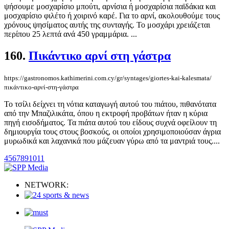
ψήσουμε μοσχαρίσιο μπούτι, αρνίσια ή μοσχαρίσια παϊδάκια και
μοσχαρίσιο φιλέτο ή χοιρινό καρέ. Για το αρνί, ακολουθούμε τους
χρόνους ψησίματος αυτής της συνταγής. Το μοσχάρι χρειάζεται
περίπου 25 λεπτά ανά 450 γραμμάρια. ...
160.
Πικάντικο αρνί στη γάστρα
https://gastronomos.kathimerini.com.cy/gr/syntages/giortes-kai-kalesmata/
πικάντικο-αρνί-στη-γάστρα
Το τσίλι δείχνει τη νότια καταγωγή αυτού του πιάτου, πιθανότατα
από την Μπαζιλικάτα, όπου η εκτροφή προβάτων ήταν η κύρια
πηγή εισοδήματος. Τα πιάτα αυτού του είδους συχνά οφείλουν τη
δημιουργία τους στους βοσκούς, οι οποίοι χρησιμοποιούσαν άγρια
μυρωδικά και λαχανικά που μάζευαν γύρω από τα μαντριά τους....
4
5
6
7
8
9
10
11
NETWORK: