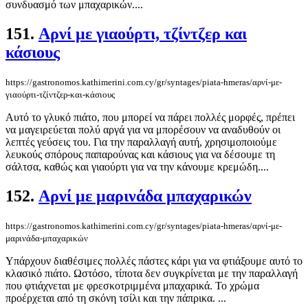
συνδυασμό των μπαχαρικών....
151.
Αρνί με γιαούρτι, τζίντζερ και
κάσιους
https://gastronomos.kathimerini.com.cy/gr/syntages/piata-hmeras/αρνί-με-
γιαούρτι-τζίντζερ-και-κάσιους
Αυτό το γλυκό πιάτο, που μπορεί να πάρει πολλές μορφές, πρέπει
να μαγειρεύεται πολύ αργά για να μπορέσουν να αναδυθούν οι
λεπτές γεύσεις του. Για την παραλλαγή αυτή, χρησιμοποιούμε
λευκούς σπόρους παπαρούνας και κάσιους για να δέσουμε τη
σάλτσα, καθώς και γιαούρτι για να την κάνουμε κρεμώδη....
152.
Αρνί με μαρινάδα μπαχαρικών
https://gastronomos.kathimerini.com.cy/gr/syntages/piata-hmeras/αρνί-με-
μαρινάδα-μπαχαρικών
Υπάρχουν διαθέσιμες πολλές πάστες κάρι για να φτιάξουμε αυτό το
κλασικό πιάτο. Ωστόσο, τίποτα δεν συγκρίνεται με την παραλλαγή
που φτιάχνεται με φρεσκοτριμμένα μπαχαρικά. Το χρώμα
προέρχεται από τη σκόνη τσίλι και την πάπρικα. ...