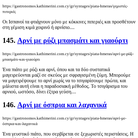
https://gastronomos.kathimerini.com.cy/gr/syntages/piata-hmeras/γεμιστές-
πιπεριές
Οι Ισπανοί τα φτιάχνουν μόνο με κόκκινες πιπεριές και προσθέτουν
στη γέμιση κιμά χοιρινό ή αρνίσιο....
145.
Αρνί με ρύζι μπασμάτι και γιαούρτι
https://gastronomos.kathimerini.com.cy/gr/syntages/piata-hmeras/αρνί-με-ρύζι-
μπασμάτι-και-γιαούρτι
Ένα πιάτο με ρύζι και αρνί, όπου και τα δύο συστατικά
μαγειρεύονται μαζί σε σκεύος με σφραγισμένη ζύμη. Μπορούμε
να μαγειρέψουμε το αρνί χωρίς να το τσιγαρίσουμε πρώτα, και
μάλιστα αυτή είναι η παραδοσιακή μέθοδος. Το τσιγάρισμα του
αρνιού, ωστόσο, δίνει έξτρα γεύση....
146.
Αρνί με όσπρια και λαχανικά
https://gastronomos.kathimerini.com.cy/gr/syntages/piata-hmeras/αρνί-με-
όσπρια-και-λαχανικά
Ένα γευστικό πιάτο, που σερβίρεται σε ξεχωριστές περιστάσεις. Η