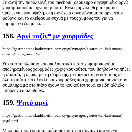
Γι’ αυτή την παραλλαγή του mechoui (ολόκληρο αργοψημένο αρνί)
χρησιμοποιούμε αρνίσιο μπούτι. Ενώ η αρχική θερμοκρασία
πρέπει να είναι υψηλή, στη συνέχεια αργοψήνουμε το αρνί στον
φούρνο και το αλείφουμε συχνά με τους χυμούς του για να
παραμείνει ζουμερό....
158.
Αρνί ταζίν* με χουρμάδες
https://gastronomos.kathimerini.com.cy/gr/syntages/giortes-kai-kalesmata/
αρνί-ταζίν-με-χουρμάδες
Σε αυτό το πλούσιο και απολαυστικό πιάτο χρησιμοποιούμε
αποξηραμένους χουρμάδες χωρίς κουκούτσι, που βοηθούν να πήξει
η σάλτσα, η οποία, με τη σειρά της, μεταφέρει τη γεύση τους σε
όλο το πιάτο. Οι ολόκληροι χουρμάδες που χρησιμοποιούνται σαν
συμπλήρωμα στο πιάτο έχουν το κουκούτσι τους, επειδή αλλιώς
μπορεί να διαλυθούν....
159.
Ψητό αρνί
https://gastronomos.kathimerini.com.cy/gr/syntages/giortes-kai-kalesmata/
ψητό-αρνί
Μπορούμε να χρησιμοποιήσουμε αυτή τη συνταγή και για να