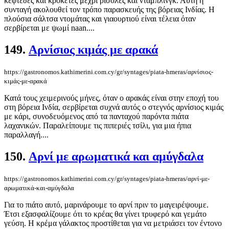
κεφτέδες και κροκέτες μέχρι ρισόλες και ντάμπλινγκ. Αυτή η
συνταγή ακολουθεί τον τρόπο παρασκευής της βόρειας Ινδίας. Η
πλούσια σάλτσα ντομάτας και γιαουρτιού είναι τέλεια όταν
σερβίρεται με ψωμί naan....
149.
Αρνίσιος κιμάς με αρακά
https://gastronomos.kathimerini.com.cy/gr/syntages/piata-hmeras/αρνίσιος-
κιμάς-με-αρακά
Κατά τους χειμερινούς μήνες, όταν ο αρακάς είναι στην εποχή του
στη βόρεια Ινδία, σερβίρεται συχνά αυτός ο στεγνός αρνίσιος κιμάς
με κάρι, συνοδευόμενος από τα πανταχού παρόντα πιάτα
λαχανικών. Παραλείπουμε τις πιπεριές τσίλι, για μια ήπια
παραλλαγή....
150.
Αρνί με αρωματικά και αμύγδαλα
https://gastronomos.kathimerini.com.cy/gr/syntages/piata-hmeras/αρνί-με-
αρωματικά-και-αμύγδαλα
Για το πιάτο αυτό, μαρινάρουμε το αρνί πριν το μαγειρέψουμε.
Έτσι εξασφαλίζουμε ότι το κρέας θα γίνει τρυφερό και γεμάτο
γεύση. Η κρέμα γάλακτος προστίθεται για να μετριάσει τον έντονο