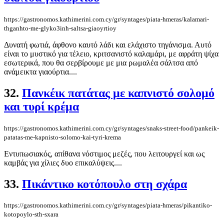
https://gastronomos.kathimerini.com.cy/gr/syntages/piata-hmeras/kalamari-
thganhto-me-glyko3inh-saltsa-giaoyrtioy
Δυνατή φωτιά, άφθονο καυτό λάδι και ελάχιστο τηγάνισμα. Αυτό
είναι το μυστικό για τέλειο, κριτσανιστό καλαμάρι, με αφράτη ψίχα
εσωτερικά, που θα σερβίρουμε με μια ρωμαλέα σάλτσα από
ανάμεικτα γιαούρτια....
32.
Πανκέικ πατάτας με καπνιστό σολομό
και τυρί κρέμα
https://gastronomos.kathimerini.com.cy/gr/syntages/snaks-street-food/pankeik-
patatas-me-kapnisto-solomo-kai-tyri-krema
Εντυπωσιακός, απίθανα νόστιμος μεζές, που λειτουργεί και ως
καμβάς για χίλιες δυο επικαλύψεις....
33.
Πικάντικο κοτόπουλο στη σχάρα
https://gastronomos.kathimerini.com.cy/gr/syntages/piata-hmeras/pikantiko-
kotopoylo-sth-sxara