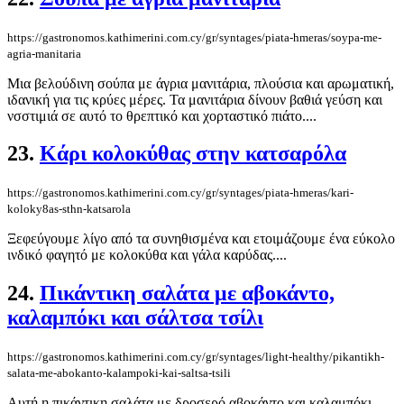
https://gastronomos.kathimerini.com.cy/gr/syntages/piata-hmeras/soypa-me-
agria-manitaria
Μια βελούδινη σούπα με άγρια μανιτάρια, πλούσια και αρωματική,
ιδανική για τις κρύες μέρες. Τα μανιτάρια δίνουν βαθιά γεύση και
νσστιμιά σε αυτό το θρεπτικό και χορταστικό πιάτο....
23.
Κάρι κολοκύθας στην κατσαρόλα
https://gastronomos.kathimerini.com.cy/gr/syntages/piata-hmeras/kari-
koloky8as-sthn-katsarola
Ξεφεύγουμε λίγο από τα συνηθισμένα και ετοιμάζουμε ένα εύκολο
ινδικό φαγητό με κολοκύθα και γάλα καρύδας....
24.
Πικάντικη σαλάτα με αβοκάντο,
καλαμπόκι και σάλτσα τσίλι
https://gastronomos.kathimerini.com.cy/gr/syntages/light-healthy/pikantikh-
salata-me-abokanto-kalampoki-kai-saltsa-tsili
Αυτή η πικάντικη σαλάτα με δροσερό αβοκάντο και καλαμπόκι