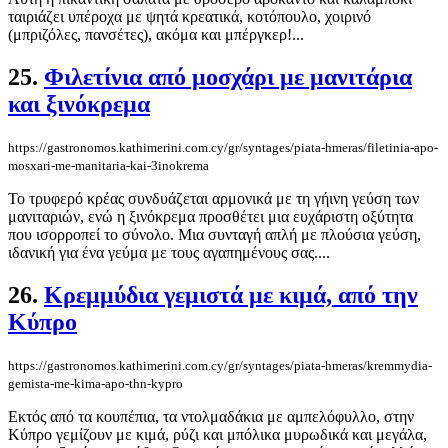
ταιριάζει υπέροχα με ψητά κρεατικά, κοτόπουλο, χοιρινό
(μπριζόλες, πανσέτες), ακόμα και μπέργκερ!...
25.
Φιλετίνια από μοσχάρι με μανιτάρια
και ξινόκρεμα
https://gastronomos.kathimerini.com.cy/gr/syntages/piata-hmeras/filetinia-apo-
mosxari-me-manitaria-kai-3inokrema
Το τρυφερό κρέας συνδυάζεται αρμονικά με τη γήινη γεύση των
μανιταριών, ενώ η ξινόκρεμα προσθέτει μια ευχάριστη οξύτητα
που ισορροπεί το σύνολο. Μια συνταγή απλή με πλούσια γεύση,
ιδανική για ένα γεύμα με τους αγαπημένους σας....
26.
Κρεμμύδια γεμιστά με κιμά, από την
Κύπρο
https://gastronomos.kathimerini.com.cy/gr/syntages/piata-hmeras/kremmydia-
gemista-me-kima-apo-thn-kypro
Εκτός από τα κουπέπια, τα ντολμαδάκια με αμπελόφυλλο, στην
Κύπρο γεμίζουν με κιμά, ρύζι και μπόλικα μυρωδικά και μεγάλα,