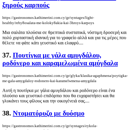
ξηρούς καρπούς
https://gastronomos.kathimerini.com.cy/gr/syntages/light-
healthy/reby8osalata-me-koloky8akia-kai-3hroys-karpoys
Μια σαλάτα πλούσια σε θρεπτικά συστατικά, νόστιμη δροσερή και
πολύ χορταστική ιδανική για το γραφείο αλλά και για τις μέρες που
θέλετε να φάτε κάτι γευστικό και ελαφρύ....
37.
Πουτίγκα με γάλα αμυγδάλου,
ροδόνερο και καραμελωμένα αμύγδαλα
https://gastronomos.kathimerini.com.cy/gr/glyka/klasika-agaphmena/poytigka-
me-gala-amygdaloy-rodonero-kai-karamelwmena-amygdala
Αυτή η πουτίγκα με γάλα αμυγδάλου και ροδόνερο είναι ένα
πλούσιο και γευστικό επιδόρπιο που θα ευχαριστήσει και θα
γλυκάνει τους φίλους και την οικογένειά σας....
38.
Ντοματόρυζο με δυόσμο
https://gastronomos.kathimerini.com.cy/gr/syntages/eykola-