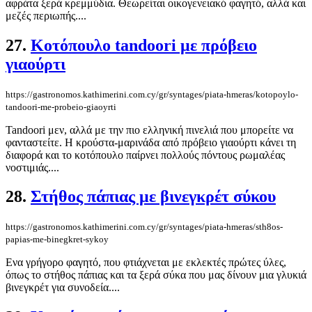
αφράτα ξερά κρεμμύδια. Θεωρείται οικογενειακό φαγητό, αλλά και
μεζές περιωπής....
27.
Κοτόπουλο tandoori με πρόβειο
γιαούρτι
https://gastronomos.kathimerini.com.cy/gr/syntages/piata-hmeras/kotopoylo-
tandoori-me-probeio-giaoyrti
Tandoori μεν, αλλά με την πιο ελληνική πινελιά που μπορείτε να
φανταστείτε. Η κρούστα-μαρινάδα από πρόβειο γιαούρτι κάνει τη
διαφορά και το κοτόπουλο παίρνει πολλούς πόντους ρωμαλέας
νοστιμιάς....
28.
Στήθος πάπιας με βινεγκρέτ σύκου
https://gastronomos.kathimerini.com.cy/gr/syntages/piata-hmeras/sth8os-
papias-me-binegkret-sykoy
Ενα γρήγορο φαγητό, που φτιάχνεται με εκλεκτές πρώτες ύλες,
όπως το στήθος πάπιας και τα ξερά σύκα που μας δίνουν μια γλυκιά
βινεγκρέτ για συνοδεία....