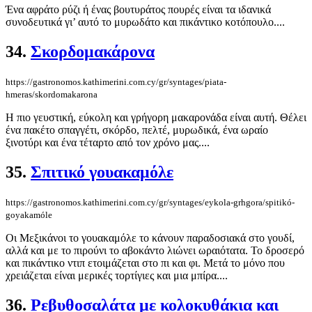
Ένα αφράτο ρύζι ή ένας βουτυράτος πουρές είναι τα ιδανικά
συνοδευτικά γι’ αυτό το μυρωδάτο και πικάντικο κοτόπουλο....
34.
Σκορδομακάρονα
https://gastronomos.kathimerini.com.cy/gr/syntages/piata-
hmeras/skordomakarona
Η πιο γευστική, εύκολη και γρήγορη μακαρονάδα είναι αυτή. Θέλει
ένα πακέτο σπαγγέτι, σκόρδο, πελτέ, μυρωδικά, ένα ωραίο
ξινοτύρι και ένα τέταρτο από τον χρόνο μας....
35.
Σπιτικό γουακαμόλε
https://gastronomos.kathimerini.com.cy/gr/syntages/eykola-grhgora/spitikó-
goyakamóle
Οι Μεξικάνοι το γουακαμόλε το κάνουν παραδοσιακά στο γουδί,
αλλά και με το πιρούνι το αβοκάντο λιώνει ωραιότατα. Το δροσερό
και πικάντικο ντιπ ετοιμάζεται στο πι και φι. Μετά το μόνο που
χρειάζεται είναι μερικές τορτίγιες και μια μπίρα....
36.
Ρεβυθοσαλάτα με κολοκυθάκια και