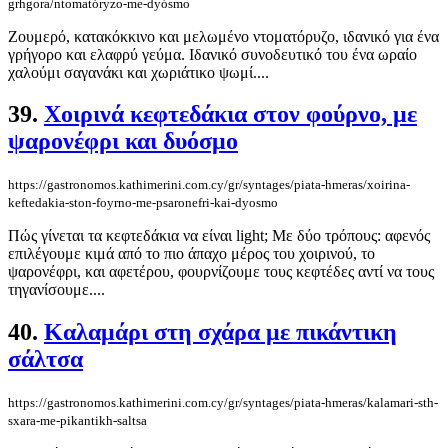
grhgora/ntomatóryzo-me-dyósmo
Ζουμερό, κατακόκκινο και μελωμένο ντοματόρυζο, ιδανικό για ένα
γρήγορο και ελαφρύ γεύμα. Ιδανικό συνοδευτικό του ένα ωραίο
χαλούμι σαγανάκι και χωριάτικο ψωμί....
39.
Xοιρινά κεφτεδάκια στον φούρνο, με
ψαρονέφρι και δυόσμο
https://gastronomos.kathimerini.com.cy/gr/syntages/piata-hmeras/xoirina-
keftedakia-ston-foyrno-me-psaronefri-kai-dyosmo
Πώς γίνεται τα κεφτεδάκια να είναι light; Με δύο τρόπους: αφενός
επιλέγουμε κιμά από το πιο άπαχο μέρος του χοιρινού, το
ψαρονέφρι, και αφετέρου, φουρνίζουμε τους κεφτέδες αντί να τους
τηγανίσουμε....
40.
Καλαμάρι στη σχάρα με πικάντικη
σάλτσα
https://gastronomos.kathimerini.com.cy/gr/syntages/piata-hmeras/kalamari-sth-
sxara-me-pikantikh-saltsa