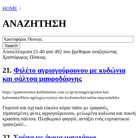
HOME
/
ΑΝΑΖΗΤΗΣΗ
Αποτελέσματα 21-40 από 492 που βρέθηκαν αναζητώντας
Χριστόφορος Πέσκιας
.
21.
Φιλέτο αγριογούρουνου με κυδώνια
και σάλτσα μαυροδάφνης
https://gastronomos.kathimerini.com.cy/gr/syntages/giortes-kai-
kalesmata/fileto-agriogoyroynoy-me-kydwnia-kai-saltsa-mayrodafnhs
Γιορτινό και σχετικά εύκολο κύριο πιάτο με τραγανές,
τηγανισμένες φέτες αγριογούρουνου, μελωμένα κυδώνια και πυκνή
κρασάτη σάλτσα. Πληθωρικό φαγητό, αντάξιο ενός εορταστικού
τραπεζιού!...
22.
Σούπα με άγρια μανιτάρια