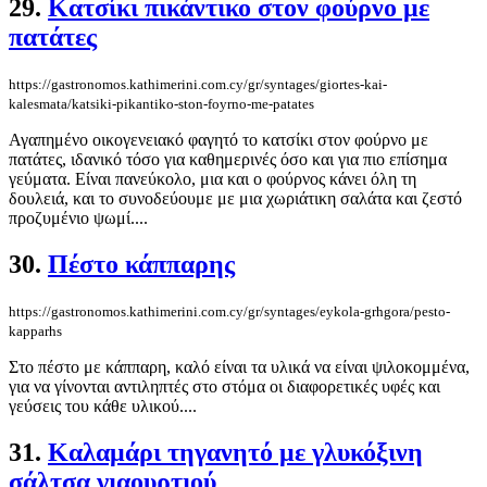
29.
Κατσίκι πικάντικο στον φούρνο με
πατάτες
https://gastronomos.kathimerini.com.cy/gr/syntages/giortes-kai-
kalesmata/katsiki-pikantiko-ston-foyrno-me-patates
Αγαπημένο οικογενειακό φαγητό το κατσίκι στον φούρνο με
πατάτες, ιδανικό τόσο για καθημερινές όσο και για πιο επίσημα
γεύματα. Είναι πανεύκολο, μια και ο φούρνος κάνει όλη τη
δουλειά, και το συνοδεύουμε με μια χωριάτικη σαλάτα και ζεστό
προζυμένιο ψωμί....
30.
Πέστο κάππαρης
https://gastronomos.kathimerini.com.cy/gr/syntages/eykola-grhgora/pesto-
kapparhs
Στο πέστο με κάππαρη, καλό είναι τα υλικά να είναι ψιλοκομμένα,
για να γίνονται αντιληπτές στο στόμα οι διαφορετικές υφές και
γεύσεις του κάθε υλικού....
31.
Καλαμάρι τηγανητό με γλυκόξινη
σάλτσα γιαουρτιού