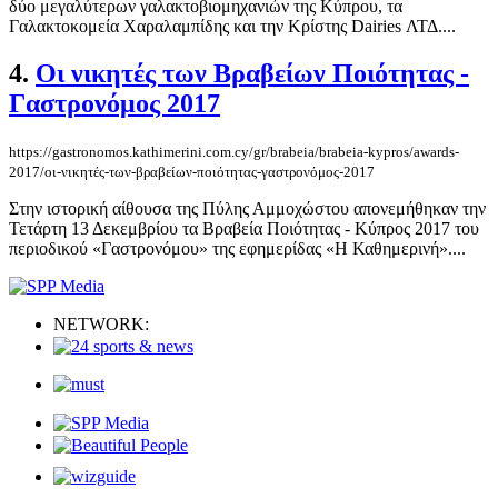
δύο μεγαλύτερων γαλακτοβιομηχανιών της Κύπρου, τα
Γαλακτοκομεία Χαραλαμπίδης και την Κρίστης Dairies ΛΤΔ....
4.
Οι νικητές των Βραβείων Ποιότητας -
Γαστρονόμος 2017
https://gastronomos.kathimerini.com.cy/gr/brabeia/brabeia-kypros/awards-
2017/οι-νικητές-των-βραβείων-ποιότητας-γαστρονόμος-2017
Στην ιστορική αίθουσα της Πύλης Αμμοχώστου απονεμήθηκαν την
Τετάρτη 13 Δεκεμβρίου τα Βραβεία Ποιότητας - Κύπρος 2017 του
περιοδικού «Γαστρονόμου» της εφημερίδας «Η Καθημερινή»....
NETWORK: