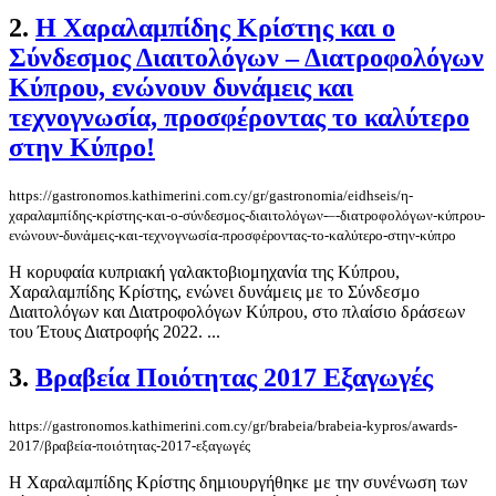
2.
Η Χαραλαμπίδης Κρίστης και ο
Σύνδεσμος Διαιτολόγων – Διατροφολόγων
Κύπρου, ενώνουν δυνάμεις και
τεχνογνωσία, προσφέροντας το καλύτερο
στην Κύπρο!
https://gastronomos.kathimerini.com.cy/gr/gastronomia/eidhseis/η-
χαραλαμπίδης-κρίστης-και-ο-σύνδεσμος-διαιτολόγων-–-διατροφολόγων-κύπρου-
ενώνουν-δυνάμεις-και-τεχνογνωσία-προσφέροντας-το-καλύτερο-στην-κύπρο
Η κορυφαία κυπριακή γαλακτοβιομηχανία της Κύπρου,
Χαραλαμπίδης Κρίστης, ενώνει δυνάμεις με το Σύνδεσμο
Διαιτολόγων και Διατροφολόγων Κύπρου, στο πλαίσιο δράσεων
του Έτους Διατροφής 2022. ...
3.
Βραβεία Ποιότητας 2017 Εξαγωγές
https://gastronomos.kathimerini.com.cy/gr/brabeia/brabeia-kypros/awards-
2017/βραβεία-ποιότητας-2017-εξαγωγές
Η Χαραλαμπίδης Κρίστης δημιουργήθηκε με την συνένωση των