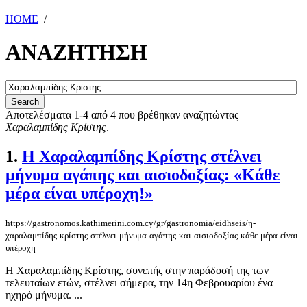
HOME
/
ΑΝΑΖΗΤΗΣΗ
Αποτελέσματα 1-4 από 4 που βρέθηκαν αναζητώντας
Χαραλαμπίδης Κρίστης
.
1.
Η Χαραλαμπίδης Κρίστης στέλνει
μήνυμα αγάπης και αισιοδοξίας: «Κάθε
μέρα είναι υπέροχη!»
https://gastronomos.kathimerini.com.cy/gr/gastronomia/eidhseis/η-
χαραλαμπίδης-κρίστης-στέλνει-μήνυμα-αγάπης-και-αισιοδοξίας-κάθε-μέρα-είναι-
υπέροχη
Η Χαραλαμπίδης Κρίστης, συνεπής στην παράδοσή της των
τελευταίων ετών, στέλνει σήμερα, την 14η Φεβρουαρίου ένα
ηχηρό μήνυμα. ...