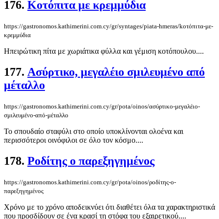
176.
Koτόπιτα με κρεμμύδια
https://gastronomos.kathimerini.com.cy/gr/syntages/piata-hmeras/koτόπιτα-με-
κρεμμύδια
Ηπειρώτικη πίτα με χωριάτικα φύλλα και γέμιση κοτόπουλου....
177.
Ασύρτικο, μεγαλέιο σμιλευμένο από
μέταλλο
https://gastronomos.kathimerini.com.cy/gr/pota/oinos/ασύρτικο-μεγαλέιο-
σμιλευμένο-από-μέταλλο
Το σπουδαίο σταφύλι στο οποίο υποκλίνονται ολοένα και
περισσότεροι οινόφιλοι σε όλο τον κόσμο....
178.
Ροδίτης ο παρεξηγημένος
https://gastronomos.kathimerini.com.cy/gr/pota/oinos/ροδίτης-ο-
παρεξηγημένος
Χρόνο με το χρόνο αποδεικνύει ότι διαθέτει όλα τα χαρακτηριστικά
που προσδίδουν σε ένα κρασί τη στόφα του εξαιρετικού....