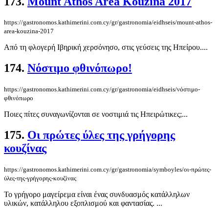
173.
Mount Athos Area Kouzina 2017
https://gastronomos.kathimerini.com.cy/gr/gastronomia/eidhseis/mount-athos-
area-kouzina-2017
Από τη φλογερή Ιβηρική χερσόνησο, στις γεύσεις της Ηπείρου....
174.
Νόστιμο φθινόπωρο!
https://gastronomos.kathimerini.com.cy/gr/gastronomia/eidhseis/νόστιμο-
φθινόπωρο
Ποιες πίτες συναγωνίζονται σε νοστιμιά τις Ηπειρώτικες;...
175.
Οι πρώτες ύλες της γρήγορης
κουζίνας
https://gastronomos.kathimerini.com.cy/gr/gastronomia/symboyles/οι-πρώτες-
ύλες-της-γρήγορης-κουζίνας
Το γρήγορο μαγείρεμα είναι ένας συνδυασμός κατάλληλων
υλικών, κατάλληλου εξοπλισμού και φαντασίας. ...