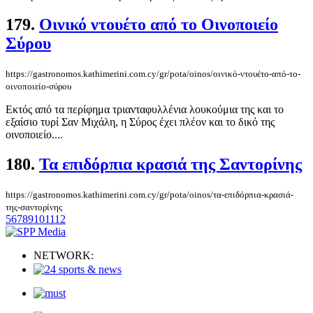
179.
Οινικό ντουέτο από το Οινοποιείο
Σύρου
https://gastronomos.kathimerini.com.cy/gr/pota/oinos/οινικό-ντουέτο-από-το-
οινοποιείο-σύρου
Εκτός από τα περίφημα τριανταφυλλένια λουκούμια της και το
εξαίσιο τυρί Σαν Μιχάλη, η Σύρος έχει πλέον και το δικό της
οινοποιείο....
180.
Τα επιδόρπια κρασιά της Σαντορίνης
https://gastronomos.kathimerini.com.cy/gr/pota/oinos/τα-επιδόρπια-κρασιά-
της-σαντορίνης
5
6
7
8
9
10
11
12
NETWORK: