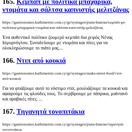
165.
Κεμπάπ με πολίτικα μπαχαρικά,
ντομάτα και σάλτσα καπνιστής μελιτζάνας
https://gastronomos.kathimerini.com.cy/gr/syntages/piata-hmeras/κεμπάπ-με-
πολίτικα-μπαχαρικά-ντομάτα-και-σάλτσα-καπνιστής-μελιτζάνας
Ένα αυθεντικό πολίτικο ζουμερό κεμπάπ δια χειρός Νένας
Ισμυρνόγλου. Συνοδεύουμε με ντομάτα και πίτες για να
ολοκληρώσουμε το πιάτο μας....
166.
Ντιπ από κουκιά
https://gastronomos.kathimerini.com.cy/gr/syntages/snaks-street-food/ντιπ-
από-κουκιά
Για να φτιάξουμε αυτό το νόστιμο ντιπ, μουλιάζουμε τα κουκιά και
αφαιρούμε τις φλούδες τους. Το σερβίρουμε με πάπρικα, μαϊντανό
και αραβικές πίτες. ...
167.
Τηγανητά τονοπιτάκια
https://gastronomos.kathimerini.com.cy/gr/syntages/piata-hmeras/τηγανητά-
τονοπιτάκια