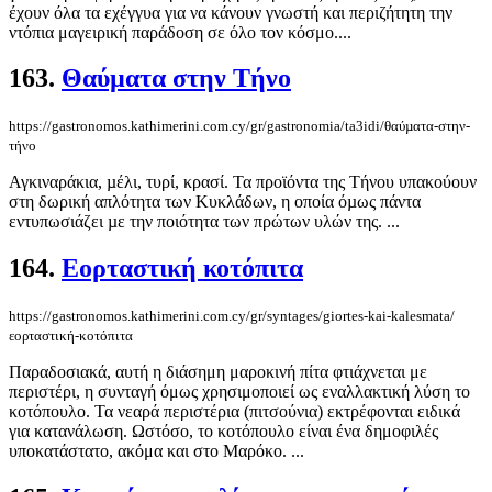
έχουν όλα τα εχέγγυα για να κάνουν γνωστή και περιζήτητη την
ντόπια μαγειρική παράδοση σε όλο τον κόσμο....
163.
Θαύµατα στην Τήνο
https://gastronomos.kathimerini.com.cy/gr/gastronomia/ta3idi/θαύµατα-στην-
τήνο
Αγκιναράκια, µέλι, τυρί, κρασί. Τα προϊόντα της Τήνου υπακούουν
στη δωρική απλότητα των Κυκλάδων, η οποία όµως πάντα
εντυπωσιάζει µε την ποιότητα των πρώτων υλών της. ...
164.
Εορταστική κοτόπιτα
https://gastronomos.kathimerini.com.cy/gr/syntages/giortes-kai-kalesmata/
εορταστική-κοτόπιτα
Παραδοσιακά, αυτή η διάσημη μαροκινή πίτα φτιάχνεται με
περιστέρι, η συνταγή όμως χρησιμοποιεί ως εναλλακτική λύση το
κοτόπουλο. Τα νεαρά περιστέρια (πιτσούνια) εκτρέφονται ειδικά
για κατανάλωση. Ωστόσο, το κοτόπουλο είναι ένα δημοφιλές
υποκατάστατο, ακόμα και στο Μαρόκο. ...