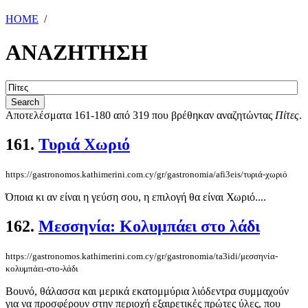
HOME
/
ΑΝΑΖΗΤΗΣΗ
Αποτελέσματα 161-180 από 319 που βρέθηκαν αναζητώντας
Πίτες
.
161.
Τυριά Χωριό
https://gastronomos.kathimerini.com.cy/gr/gastronomia/afi3eis/τυριά-χωριό
Όποια κι αν είναι η γεύση σου, η επιλογή θα είναι Χωριό....
162.
Μεσσηνία: Κολυμπάει στο λάδι
https://gastronomos.kathimerini.com.cy/gr/gastronomia/ta3idi/μεσσηνία-
κολυμπάει-στο-λάδι
Βουνό, θάλασσα και μερικά εκατομμύρια λιόδεντρα συμμαχούν
για να προσφέρουν στην περιοχή εξαιρετικές πρώτες ύλες, που