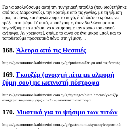
Για να απολαύσουμε αυτή την τυνησιακή πιτούλα (που υιοθετήθηκε
από τους Μαροκινούς), την κρατάμε από τις γωνίες, με τη γέμιση
προς τα πάνω, και δαγκώνουμε το αυγό, έτσι ώστε ο κρόκος να
τρέξει στο ψάρι. Γι’ αυτό, προσέχουμε, όταν διπλώνουμε και
τηγανίζουμε τα πιτάκια, να κρατήσουμε τον κρόκο του αυγού
ανέπαφο. Αν χρειαστεί, σπάμε το αυγό σε ένα μικρό μπολ και το
τοποθετούμε προσεκτικά πάνω στη γέμιση....
168.
Άλευρα από τις Θεσπιές
https://gastronomos.kathimerini.com.cy/gr/proionta/άλευρα-από-τις-θεσπιές
169.
Γκουζέρ (ανοιχτή πίτα με αλμυρή
ζύμη σου) με καπνιστή πέστροφα
https://gastronomos.kathimerini.com.cy/gr/syntages/piata-hmeras/γκουζέρ-
ανοιχτή-πίτα-με-αλμυρή-ζύμη-σου-με-καπνιστή-πέστροφα
170.
Μυστικά για το ψήσιμο των πιτών
https://gastronomos.kathimerini.com.cy/gr/gastronomia/symboyles/μυστικά-