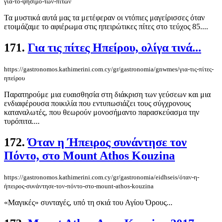
για-το-ψήσιμο-των-πιτών
Τα μυστικά αυτά μας τα μετέφεραν οι ντόπιες μαγείρισσες όταν
ετοιμάζαμε το αφιέρωμα στις ηπειρώτικες πίτες στο τεύχος 85....
171.
Για τις πίτες Ηπείρου, ολίγα τινά...
https://gastronomos.kathimerini.com.cy/gr/gastronomia/gnwmes/για-τις-πίτες-
ηπείρου
Παρατηρούμε μια ευαισθησία στη διάκριση των γεύσεων και μια
ενδιαφέρουσα ποικιλία που εντυπωσιάζει τους σύγχρονους
καταναλωτές, που θεωρούν μονοσήμαντο παρασκεύασμα την
τυρόπιτα....
172.
Όταν η Ήπειρος συνάντησε τον
Πόντο, στο Mount Athos Kouzina
https://gastronomos.kathimerini.com.cy/gr/gastronomia/eidhseis/όταν-η-
ήπειρος-συνάντησε-τον-πόντο-στο-mount-athos-kouzina
«Μαγικές» συνταγές, υπό τη σκιά του Αγίου Όρους...