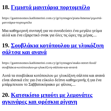
18.
Γεμιστά μανιτάρια πορτομπέλο
https://gastronomos.kathimerini.com.cy/gr/syntages/piata-hmeras/γεμιστά-
μανιτάρια-πορτομπέλο
Μια καθημερινή συνταγή για να συνοδεύσει ένα μεγάλο γεύμα
αλλά και ένα εξαιρετικό σνακ για όλες τις ώρες της μέρας....
19.
Σουβλάκια κοτόπουλου με γλυκόξινη
σάλτσα και ανανά
https://gastronomos.kathimerini.com.cy/gr/syntages/snaks-street-food/
σουβλάκια-κοτόπουλου-με-γλυκόξινη-σάλτσα-και-ανανά
Αυτά τα σουβλάκια κοτόπουλου με γλυκόξινη σάλτσα και ανανά
είναι ιδανικά είτε για ένα εύκολο δείπνο καθημερινής ή για ένα
μπάρμπεκιου το Σαββατοκύριακο με φίλους....
20.
Κατσικίσιο μπούτι με λεμονάτες
αγκινάρες και φρέσκια ρίγανη