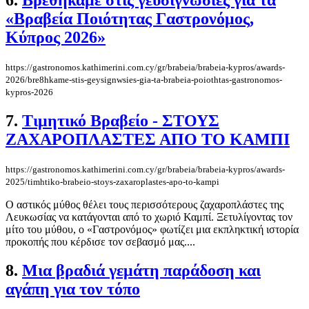
«Βραβεία Ποιότητας Γαστρονόμος,
Κύπρος 2026»
https://gastronomos.kathimerini.com.cy/gr/brabeia/brabeia-kypros/awards-
2026/bre8hkame-stis-geysignwsies-gia-ta-brabeia-poiothtas-gastronomos-
kypros-2026
7.
Τιμητικό Βραβείο - ΣΤΟΥΣ
ΖΑΧΑΡΟΠΛΑΣΤΕΣ ΑΠΟ ΤΟ ΚΑΜΠΙ
https://gastronomos.kathimerini.com.cy/gr/brabeia/brabeia-kypros/awards-
2025/timhtiko-brabeio-stoys-zaxaroplastes-apo-to-kampi
Ο αστικός μύθος θέλει τους περισσότερους ζαχαροπλάστες της
Λευκωσίας να κατάγονται από το χωριό Καμπί. Ξετυλίγοντας τον
μίτο του μύθου, ο «Γαστρονόμος» φωτίζει μια εκπληκτική ιστορία
προκοπής που κέρδισε τον σεβασμό μας....
8.
Μια βραδιά γεμάτη παράδοση και
αγάπη για τον τόπο