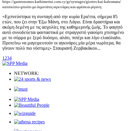
https://gastronomos.kathimerini.com.cy/gr/syntages/giortes-kai-kalesmata/
κατσικίσιο-μπούτι-με-λεμονάτες-αγκινάρες-και-φρέσκια-ρίγανη
«Εμπνεύστηκα τη συνταγή από την κυρία Εριέττα, σήμερα 85
ετών, που ζει στην Έξω Μάνη, στο Λάγιο. Είναι δραστήρια και
ακόμη δεμένη με τις ασχολίες της καθημερινής ζωής. Το φαγητό
αυτό συνοδεύεται φανταστικά με στραγγιστό γιαούρτι χτυπημένο
με το σύρμα με ξερό δυόσμο, αλάτι, πιπέρι και λίγο ελαιόλαδο.
Προτείνω να μαγειρευτούν οι αγκινάρες μία μέρα νωρίτερα, θα
γίνουν πολύ πιο νόστιμες» Σταυριανή Ζερβακάκου...
1
2
3
4
NETWORK: