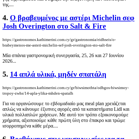
της....
4.
Ο βραβευμένος με αστέρι Michelin σεφ
Josh Overington στο Salt & Fire
https://gastronomos.kathimerini.com.cy/gr/gastronomia/eidhseis/o-
brabeymenos-me-asteri-michelin-sef-josh-overington-sto-salt-fire
Μία σπάνια γαστρονομική συνεργασία, 25, 26 και 27 Ιουνίου
2026...
5.
14 απλά υλικά, μηδέν σπατάλη
https://gastronomos.kathimerini.com.cy/gr/biwsimothta/odhgos-biwsimoy-
tropoy-zwhs/14-apla-ylika-mhden-spatalh
Για να οργανώσουμε το εβδομαδιαίο μας meal plan χρειάζεται
απλώς να κάνουμε έξυπνες αγορές από τα καταστήματα Lidl και
υλικά πολλαπλών χρήσεων. Με αυτό τον τρόπο εξοικονομούμε
χρήματα, αξιοποιούμε κάθε πρώτη ύλη στο έπακρο και τρώμε
ισορροπημένα κάθε μέρα....
6.
Βρεθήκαμε στις γευσιγνωσίες για τα