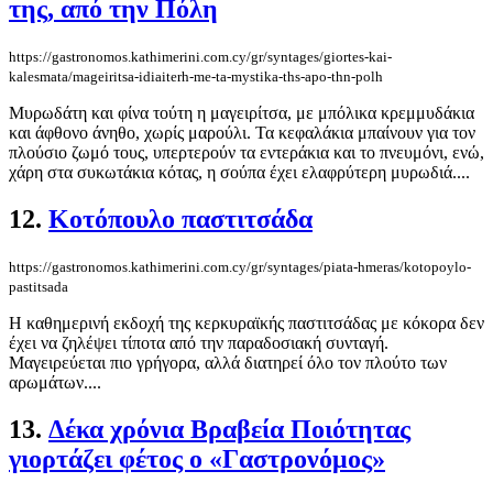
της, από την Πόλη
https://gastronomos.kathimerini.com.cy/gr/syntages/giortes-kai-
kalesmata/mageiritsa-idiaiterh-me-ta-mystika-ths-apo-thn-polh
Μυρωδάτη και φίνα τούτη η μαγειρίτσα, με μπόλικα κρεμμυδάκια
και άφθονο άνηθο, χωρίς μαρούλι. Τα κεφαλάκια μπαίνουν για τον
πλούσιο ζωμό τους, υπερτερούν τα εντεράκια και το πνευμόνι, ενώ,
χάρη στα συκωτάκια κότας, η σούπα έχει ελαφρύτερη μυρωδιά....
12.
Κοτόπουλο παστιτσάδα
https://gastronomos.kathimerini.com.cy/gr/syntages/piata-hmeras/kotopoylo-
pastitsada
Η καθημερινή εκδοχή της κερκυραϊκής παστιτσάδας με κόκορα δεν
έχει να ζηλέψει τίποτα από την παραδοσιακή συνταγή.
Μαγειρεύεται πιο γρήγορα, αλλά διατηρεί όλο τον πλούτο των
αρωμάτων....
13.
Δέκα χρόνια Βραβεία Ποιότητας
γιορτάζει φέτος ο «Γαστρονόμος»