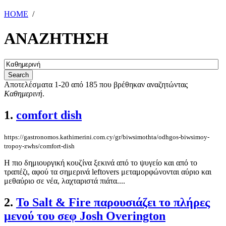
HOME
/
ΑΝΑΖΗΤΗΣΗ
Αποτελέσματα 1-20 από 185 που βρέθηκαν αναζητώντας
Καθημερινή
.
1.
comfort dish
https://gastronomos.kathimerini.com.cy/gr/biwsimothta/odhgos-biwsimoy-
tropoy-zwhs/comfort-dish
Η πιο δημιουργική κουζίνα ξεκινά από το ψυγείο και από το
τραπέζι, αφού τα σημερινά leftovers μεταμορφώνονται αύριο και
μεθαύριο σε νέα, λαχταριστά πιάτα....
2.
Το Salt & Fire παρουσιάζει το πλήρες
μενού του σεφ Josh Overington