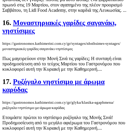
πρωινό στις 19 Μαρτίου, στον αγαπημένο της πλέον προορισμό
Σαββάτου, τη Lidl Food Academy, στην καρδιά της Λευκωσίας. ...
16.
Μοναστηριακές γαρίδες σαγανάκι,
νηστίσιμες
https://gastronomos.kathimerini.com.cy/gr/syntages/nhsthsimes-syntages/
μοναστηριακές-γαρίδες-σαγανάκι-νηστίσιμες
Πως μαγειρεύουν στην Μονή Σινά τις γαρίδες; Η συνταγή είναι
προδημοσίευση από το τεύχος Μαρτίου του Γαστρονόμου που
κυκλοφορεί αυτή την Κυριακή με την Καθημερινή....
17.
Ρυζόγαλο νηστίσιμο με άρωμα
καρύδας
https://gastronomos.kathimerini.com.cy/gr/glyka/klasika-agaphmena/
ρυζόγαλο-νηστίσιμο-με-άρωμα-καρύδας
Ετοιμάστε πρώτοι το νηστίσιμο ρυζόγαλο της Μονής Σινά!
Προδημοσίευση από το μεγάλο αφιέρωμα του Γαστρονόμου που
κυκλοφορεί αυτή την Κυριακή με την Καθημερινή....