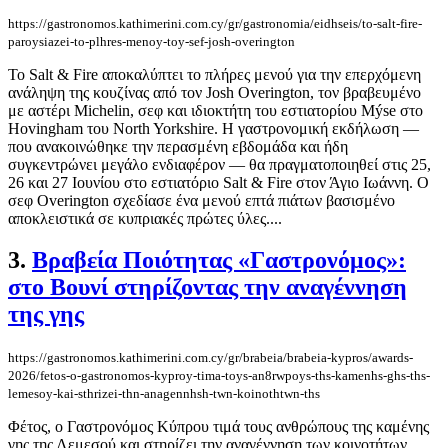
https://gastronomos.kathimerini.com.cy/gr/gastronomia/eidhseis/to-salt-fire-
paroysiazei-to-plhres-menoy-toy-sef-josh-overington
Το Salt & Fire αποκαλύπτει το πλήρες μενού για την επερχόμενη
ανάληψη της κουζίνας από τον Josh Overington, τον βραβευμένο
με αστέρι Michelin, σεφ και ιδιοκτήτη του εστιατορίου Mýse στο
Hovingham του North Yorkshire. Η γαστρονομική εκδήλωση —
που ανακοινώθηκε την περασμένη εβδομάδα και ήδη
συγκεντρώνει μεγάλο ενδιαφέρον — θα πραγματοποιηθεί στις 25,
26 και 27 Ιουνίου στο εστιατόριο Salt & Fire στον Άγιο Ιωάννη. Ο
σεφ Overington σχεδίασε ένα μενού επτά πιάτων βασισμένο
αποκλειστικά σε κυπριακές πρώτες ύλες....
3.
Βραβεία Ποιότητας «Γαστρονόμος»:
στο Βουνί στηρίζοντας την αναγέννηση
της γης
https://gastronomos.kathimerini.com.cy/gr/brabeia/brabeia-kypros/awards-
2026/fetos-o-gastronomos-kyproy-tima-toys-an8rwpoys-ths-kamenhs-ghs-ths-
lemesoy-kai-sthrizei-thn-anagennhsh-twn-koinothtwn-ths
Φέτος, ο Γαστρονόμος Κύπρου τιμά τους ανθρώπους της καμένης
γης της Λεμεσού και στηρίζει την αναγέννηση των κοινοτήτων