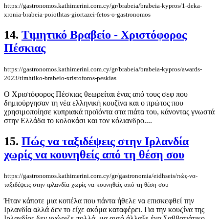
https://gastronomos.kathimerini.com.cy/gr/brabeia/brabeia-kypros/1-deka-
xronia-brabeia-poiothtas-giortazei-fetos-o-gastronomos
14.
Τιμητικό Βραβείο - Χριστόφορος
Πέσκιας
https://gastronomos.kathimerini.com.cy/gr/brabeia/brabeia-kypros/awards-
2023/timhtiko-brabeio-xristoforos-peskias
Ο Χριστόφορος Πέσκιας θεωρείται ένας από τους σεφ που
δημιούργησαν τη νέα ελληνική κουζίνα και ο πρώτος που
χρησιμοποίησε κυπριακά προϊόντα στα πιάτα του, κάνοντας γνωστά
στην Ελλάδα το κολοκάσι και τον κόλιανδρο....
15.
Πώς να ταξιδέψεις στην Ιρλανδία
χωρίς να κουνηθείς από τη θέση σου
https://gastronomos.kathimerini.com.cy/gr/gastronomia/eidhseis/πώς-να-
ταξιδέψεις-στην-ιρλανδία-χωρίς-να-κουνηθείς-από-τη-θέση-σου
Ήταν κάποτε μια κοπέλα που πάντα ήθελε να επισκεφθεί την
Ιρλανδία αλλά δεν το είχε ακόμα καταφέρει. Για την κουζίνα της
Ιρλανδίας δεν γνώριζε πολλά, μα αυτό άλλαξε ένα Σαββατιάτικο